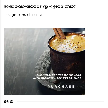
ଛତିଶଗଡ ରାଜ୍ୟପାଳଙ୍କ ସହ ମୁଖ୍ୟମନ୍ତ୍ରୀଙ୍କ ଆଲୋଚନା
August 6, 2026 | 4:34 PM
ଖେଳ