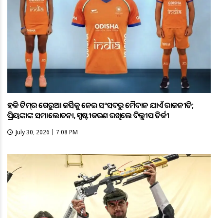
ହକି ଟିମ୍‌ର ଗେରୁଆ ଜର୍ସିକୁ ନେଇ ସଂସଦରୁ ମୈଦାନ ଯାଏଁ ରାଜନୀତି;
ପ୍ରିୟଙ୍କାଙ୍କ ସମାଲୋଚନା, ସ୍ପଷ୍ଟୀକରଣ ରଖିଲେ ଦିଲ୍ଲୀପ ତିର୍କୀ
July 30, 2026 | 7:08 PM