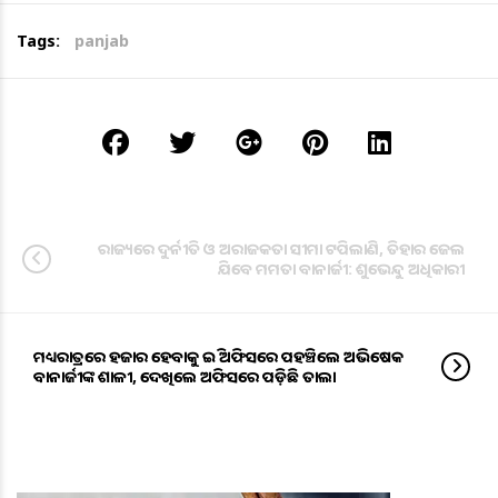
Tags:
panjab
ରାଜ୍ୟରେ ଦୁର୍ନୀତି ଓ ଅରାଜକତା ସୀମା ଟପିଲାଣି, ତିହାର ଜେଲ
ଯିବେ ମମତା ବାନାର୍ଜୀ: ଶୁଭେନ୍ଦୁ ଅଧିକାରୀ
ମଧ୍ୟରାତ୍ରରେ ହଜାର ହେବାକୁ ଇଡି ଅଫିସରେ ପହଞ୍ଚିଲେ ଅଭିଷେକ
ବାନାର୍ଜୀଙ୍କ ଶାଳୀ, ଦେଖିଲେ ଅଫିସରେ ପଡ଼ିଛି ତାଲା