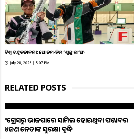
ବିଶ୍ବ ବନ୍ଧୁକଚାଳନା: ସୋନମ-ହିମାଂଶୁଙ୍କୁ କାଂସ୍ୟ
July 28, 2026 | 5:07 PM
RELATED POSTS
କଂଗ୍ରେସରୁ ଭାଜପାରେ ସାମିଲ ହୋଇଥିବା ପଞ୍ଜାବର
୪ଜଣ ନେତାଙ୍କ ସୁରକ୍ଷା ବୃଦ୍ଧି