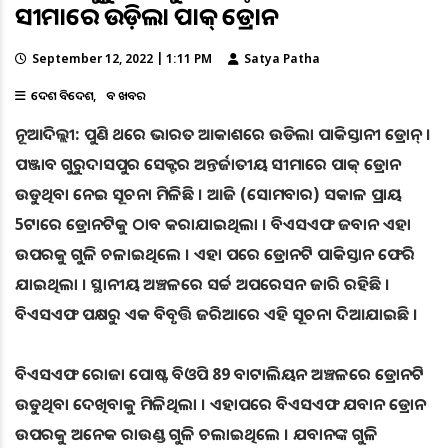
ସୀମାରେ ଉଡ଼ିଲା ପାକ୍ ଡ୍ରୋନ
September 12, 2022 | 1:11 PM
Satya Patha
ଦେଶ ବିଦେଶ
ବଡ ଖବର
ନୂଆଦିଲ୍ଲୀ: ପୁଣି ଥରେ ଭାରତ ଆକାଶରେ ଉଡିଲା ପାକିସ୍ତାନୀ ଡ୍ରୋନ୍‌ ।
ପଞ୍ଜାବ ଗୁରୁଦାସପୁର ସେକ୍ଟର ଅନ୍ତର୍ଜାତୀୟ ସୀମାରେ ପାକ୍ ଡ୍ରୋନ
ଉଡୁଥିବା ନେଇ ସୂଚନା ମିଳିଛି । ଆଜି (ସୋମବାର) ସକାଳ ପ୍ରାୟ
5ଟାରେ ଡ୍ରୋନଟିକୁ ଠାବ କରାଯାଇଥିଲା । ବିଏସଏଫ ଜବାନ ଏହା
ଉପରକୁ ଗୁଳି ଚଳାଇଥିଲେ । ଏହା ପରେ ଡ୍ରୋନଟି ପାକିସ୍ତାନ ଫେରି
ଯାଇଥିଲା । ସ୍ଥାନୀୟ ଅଞ୍ଚଳରେ ସର୍ଚ୍ଚ ଅପରେସନ ଜାରି ରହିଛି ।
ବିଏସଏଫ ପକ୍ଷରୁ ଏକ ବିବୃତ୍ତି ଜରିଆରେ ଏହି ସୂଚନା ଦିଆଯାଇଛି ।
ବିଏସଏଫ ରୋଜା ପୋଷ୍ଟ ବିଓପି 89 ବାଟାଲିୟନ ଅଞ୍ଚଳରେ ଡ୍ରୋନଟି
ଉଡୁଥିବା ଦେଖିବାକୁ ମିଳିଥିଲା । ଏହାପରେ ବିଏସଏଫ ଯବାନ ଡ୍ରୋନ
ଉପରକୁ ଅନେକ ରାଉଣ୍ଡ ଗୁଳି ଚଲାଇଥିଲେ । ଯବାନଙ୍କ ଗୁଳି