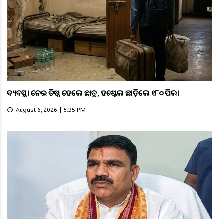
ଅବ୍ୟବସ୍ଥା ନେଇ ଅତିଷ୍ଠ ହେଲେ ଛାତ୍ର, ହଷ୍ଟେଲ ଛାଡ଼ିଲେ ୧୮୦ ପିଲା
August 6, 2026 | 5:35 PM