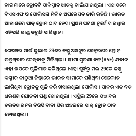
ଚାଳନାରେ ଡ୍ରୋନଟି ପାକିସ୍ତାନ ଆଡକୁ ଚାଲିଯାଇଥିଲା । ଏହାପରେ
ବିଏସଏଫ ଓ ପୋଲିସଙ୍କ ମିଳିତ ଅପରେସନ ଜାରି ରହିଛି । ଭାରତ
ଆକାଶରେ ପାକ୍ ଡ୍ରୋନ ଠାବ ହେବା ପ୍ରଥମ ଘଟଣା ନୁହେଁ ବାରମ୍ବାର
ଏହିପରି କାଣ୍ଡ କରୁଛି ପାକିସ୍ତାନ ।
ଶେଷଥର ପାଇଁ ଜୁଲାଇ 23ରେ ଜମ୍ମୁ ଅଖନୂର ସେକ୍ଟରରେ ଡ୍ରୋନ୍‌
ଉଡୁଥିବାର ଦେଖିବାକୁ ମିଳିଥିଲା । ସୀମା ସୁରକ୍ଷା ବଳ(BSF) ଯବାନ
ଏହା ଉପରେ ଗୁଳିମାଡ କରିଥିଲେ ।ଏହା ପୂର୍ବରୁ ମଇ 29ରେ ଜମ୍ମୁ
କଶ୍ମୀର କାଠୁଆ ଜିଲ୍ଲାରେ ଭାରତ ସୀମାରେ ପଶିଥିବା ପେଲୋଡ
ଲାଗିଥିବା ଡ୍ରୋନକୁ ଗୁଳି କରି ଖସାଇଥିଲା ପୋଲିସ । ପାକର ଏକ ବଡ
ଧରଣର ଯୋଜନା ପଣ୍ଡ ହୋଇଥିଲା । ଏପ୍ରିଲ 29ରେ ପଞ୍ଜାବର
ତରନତାରନର ବିଓପି ବାବା ପିର ଅଞ୍ଚଳରେ ପାକ୍ ଡ୍ରୋନ ଠାବ
ହୋଇଥିଲା ।