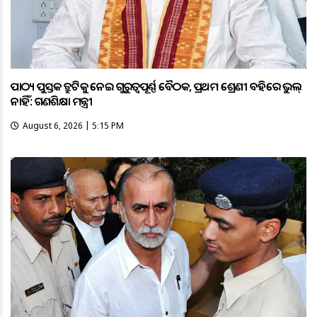
ପାଠ୍ୟ ପୁସ୍ତକ ତ୍ରୁଟିକୁ ନେଇ ଗୁରୁତ୍ବପୂର୍ଣ୍ଣ ବୈଠକ, ପ୍ରଥମ ଶ୍ରେଣୀ ବହିରେ ଭୁଲ୍
ନାହିଁ: ଗଣଶିକ୍ଷା ମନ୍ତ୍ରୀ
August 6, 2026 | 5:15 PM