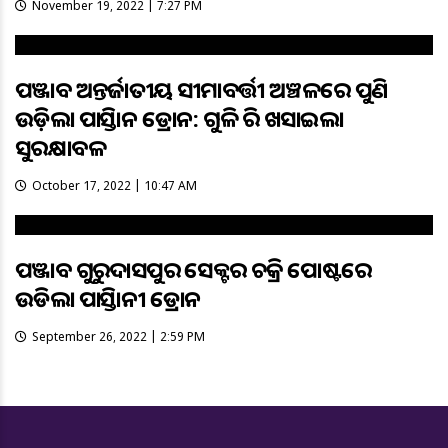
November 19, 2022 | 7:27 PM
ପଞ୍ଜାବ ଅନ୍ତର୍ଜାତୀୟ ସୀମାବର୍ତ୍ତୀ ଅଞ୍ଚଳରେ ପୁଣି
ଉଡ଼ିଲା ପାକିସ୍ତାନ ଡ୍ରୋନ: ଗୁଳି କରି ଖସାଇଲା
ସୁରକ୍ଷାବଳ
October 17, 2022 | 10:47 AM
ପଞ୍ଜାବ ଗୁରୁଦାସପୁର ସେକ୍ଟର ଚକ୍ରି ପୋଷ୍ଟରେ
ଉଡିଲା ପାକିସ୍ତାନୀ ଡ୍ରୋନ
September 26, 2022 | 2:59 PM