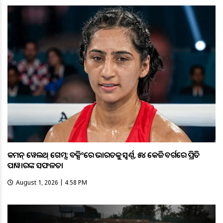
କମନ୍ ୱେଲଥ୍ ଗେମ୍ସ: ବକ୍ସିଂରେ ଭାରତକୁ ସ୍ବର୍ଣ୍ଣ, ୫୪ କେଜି ବର୍ଗରେ ପ୍ରିତି
ପାୱାରଙ୍କ ସଫଳତା
August 1, 2026 | 4:58 PM