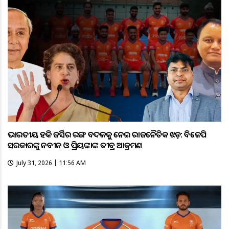
ଭାରତୀୟ ହକି ଜର୍ସିର ରଙ୍ଗ ବଦଳକୁ ନେଇ ରାଜନୈତିକ ଝଡ଼: ବିଜେପି
ସରକାରଙ୍କୁ ନବୀନ ଓ ପ୍ରିୟଙ୍କାଙ୍କ ତୀବ୍ର ଆକ୍ରମଣ
July 31, 2026 | 11:56 AM