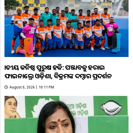
ଜାତୀୟ କନିଷ୍ଠ ପୁରୁଷ ହକି: ପଞ୍ଜାବକୁ ହରାଇ
ଫାଇନାଲ୍ରେ ଓଡ଼ିଶା, ବିକ୍ରମଙ୍କ ଦମ୍ଦାର ପ୍ରଦର୍ଶନ
August 6, 2026 | 10:11 PM