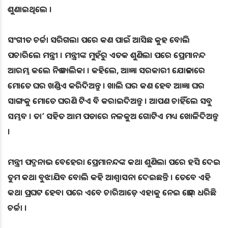
ଶୁଣାଇଥିଲେ ।
ସଂଗୀତ ଚର୍ଚ୍ଚା ସରିଗଲା ପରେ କଣ ପାଇଁ ଆସିଛ କୁହ ବୋଲି
ପଚାରିଲେ ମନ୍ତ୍ରୀ । ମନ୍ତ୍ରୀଙ୍କ ମୁହଁରୁ ଏତକ ଶୁଣିଲା ପରେ ପ୍ରେମାନନ୍ଦ
ଆରମ୍ଭ କଲେ ନିଜ ତାଲିକା । କହିଲେ, ଆଜ୍ଞା ସରକାରୀ ଯୋଜନାରେ
ମୋତେ ଘର ଖଣ୍ଡିଏ କରିଦିଅନ୍ତୁ । ଖାଲି ଘର କଣ ହେବ ଆଜ୍ଞା ଘର
ସାଙ୍ଗକୁ ମୋତେ ଘରଣି ଟିଏ ବି କରାଇଦିଅନ୍ତୁ । ଆପଣ ଚାହିଁଲେ ସବୁ
ସମ୍ଭବ । ତା’ ସହିତ ଆମ ପଡାରେ ନଳକୁଅ ଗୋଟିଏ ମଧ୍ୟ ଖୋଳିଦିଅନ୍ତୁ
।
ମନ୍ତ୍ରୀ ପଦ୍ମନାଭ ବେହେରା ପ୍ରେମାନନ୍ଦଙ୍କ କଥା ଶୁଣିଲା ପରେ ହସି ଦେଇ
ତୁମ କଥା ବୁଝାଯିବ ବୋଲି କହି ଆଶ୍ଵାସନା ଦେଇଛନ୍ତି । ତେବେ ଏହି
କଥା ପ୍ରଘଟ ହେବା ପରେ ଏବେ ଚାରିଆଡ଼େ ଏହାକୁ ନେଇ ଜୋର୍ ଧରିଛି
ଚର୍ଚ୍ଚା ।