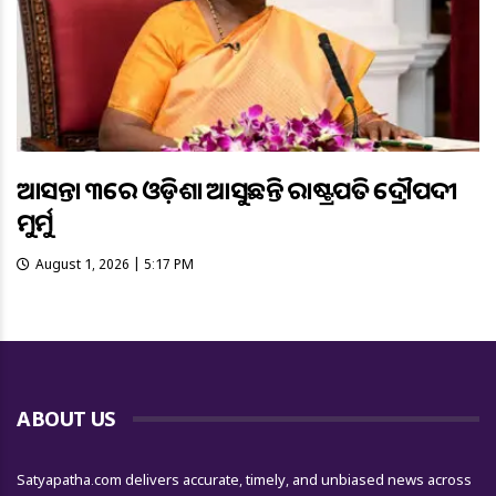
ଆସନ୍ତା ୩ରେ ଓଡ଼ିଶା ଆସୁଛନ୍ତି ରାଷ୍ଟ୍ରପତି ଦ୍ରୌପଦୀ
ମୁର୍ମୁ
August 1, 2026 | 5:17 PM
ABOUT US
Satyapatha.com delivers accurate, timely, and unbiased news across