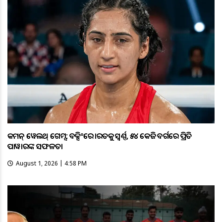
କମନ୍ ୱେଲଥ୍ ଗେମ୍ସ: ବକ୍ସିଂରେ ଭାରତକୁ ସ୍ବର୍ଣ୍ଣ, ୫୪ କେଜି ବର୍ଗରେ ପ୍ରିତି
ପାୱାରଙ୍କ ସଫଳତା
August 1, 2026 | 4:58 PM