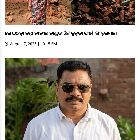
ଗୋଠଛଡ଼ା ଦନ୍ତା ହାତୀର ତାଣ୍ଡବ: 2ଟି କୁକୁଡ଼ା ଫାର୍ମ ଭାଙ୍ଗି ଚୁରମାର
August 7, 2026 | 10:15 PM