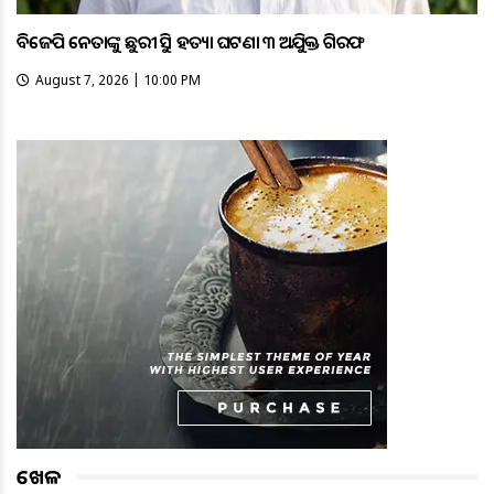
ବିଜେପି ନେତାଙ୍କୁ ଛୁରୀ ଭୁସି ହତ୍ୟା ଘଟଣା ୩ ଅଭିଯୁକ୍ତ ଗିରଫ
August 7, 2026 | 10:00 PM
ଖେଳ