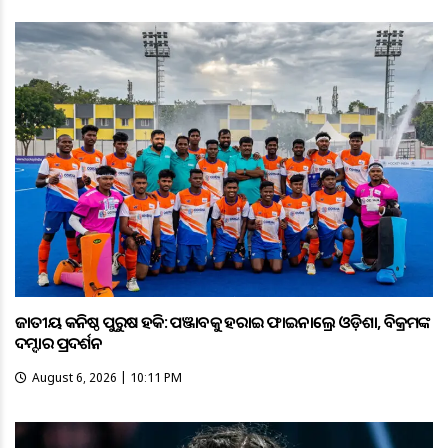
ଜାତୀୟ କନିଷ୍ଠ ପୁରୁଷ ହକି: ପଞ୍ଜାବକୁ ହରାଇ ଫାଇନାଲ୍ରେ ଓଡ଼ିଶା, ବିକ୍ରମଙ୍କ
ଦମ୍ଦାର ପ୍ରଦର୍ଶନ
August 6, 2026 | 10:11 PM