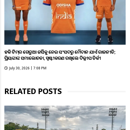
ହକି ଟିମ୍‌ର ଗେରୁଆ ଜର୍ସିକୁ ନେଇ ସଂସଦରୁ ମୈଦାନ ଯାଏଁ ରାଜନୀତି;
ପ୍ରିୟଙ୍କାଙ୍କ ସମାଲୋଚନା, ସ୍ପଷ୍ଟୀକରଣ ରଖିଲେ ଦିଲ୍ଲୀପ ତିର୍କୀ
July 30, 2026 | 7:08 PM
RELATED POSTS