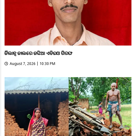
ଭିଜିଲାନ୍ସ ଜାଲରେ ଜଙ୍କିଆ ଏଡିଇଓ ଗିରଫ
August 7, 2026 | 10:30 PM