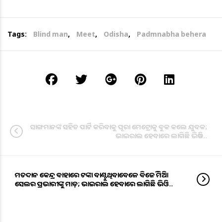
Tags:
Blind man
,
Meet
,
Odisha
,
Padmnabha behera
ସାଙ୍ଗମାନଙ୍କ ସହିତ ପାର୍ଟି କରିବାକୁ ପୂରା ମେଟ୍ରୋକୁ ବୁକ କଲେ ଯୁବକ;
ଭାଇରାଲ ହେବାରେ ଲାଗିଛି ଭିଡିଓ..
ମତଦାନ କେନ୍ଦ୍ର ବାହାରେ ଟଙ୍କା ବାଣ୍ଟୁଥିବାବେଳେ ବିଜେଡି ମିଡିଆ
ସେଲର ପ୍ରଭାରୀଙ୍କୁ ମାଡ଼; ଭାଇରାଲ ହେବାରେ ଲାଗିଛି ଭିଡିଓ..