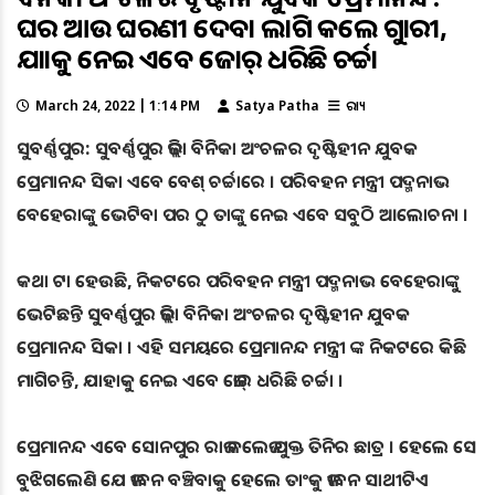
ଘର ଆଉ ଘରଣୀ ଦେବା ଲାଗି କଲେ ଗୁହାରୀ,
ଯାହାକୁ ନେଇ ଏବେ ଜୋର୍ ଧରିଛି ଚର୍ଚ୍ଚା
March 24, 2022 | 1:14 PM
Satya Patha
ରାଜ୍ୟ
ସୁବର୍ଣ୍ଣପୁର: ସୁବର୍ଣ୍ଣପୁର ଜିଲ୍ଲା ବିନିକା ଅଂଚଳର ଦୃଷ୍ଟିହୀନ ଯୁବକ
ପ୍ରେମାନନ୍ଦ ସିକା ଏବେ ବେଶ୍ ଚର୍ଚ୍ଚାରେ । ପରିବହନ ମନ୍ତ୍ରୀ ପଦ୍ମନାଭ
ବେହେରାଙ୍କୁ ଭେଟିବା ପର ଠୁ ତାଙ୍କୁ ନେଇ ଏବେ ସବୁଠି ଆଲୋଚନା ।
କଥା ଟା ହେଉଛି, ନିକଟରେ ପରିବହନ ମନ୍ତ୍ରୀ ପଦ୍ମନାଭ ବେହେରାଙ୍କୁ
ଭେଟିଛନ୍ତି ସୁବର୍ଣ୍ଣପୁର ଜିଲ୍ଲା ବିନିକା ଅଂଚଳର ଦୃଷ୍ଟିହୀନ ଯୁବକ
ପ୍ରେମାନନ୍ଦ ସିକା । ଏହି ସମୟରେ ପ୍ରେମାନନ୍ଦ ମନ୍ତ୍ରୀ ଙ୍କ ନିକଟରେ କିଛି
ମାଗିଚନ୍ତି, ଯାହାକୁ ନେଇ ଏବେ ଜୋର୍ ଧରିଛି ଚର୍ଚ୍ଚା ।
ପ୍ରେମାନନ୍ଦ ଏବେ ସୋନପୁର ରାଜ କଲେଜ ଯୁକ୍ତ ତିନିର ଛାତ୍ର । ହେଲେ ସେ
ବୁଝିଗଲେଣି ଯେ ଜୀବନ ବଞ୍ଚିବାକୁ ହେଲେ ତାଂକୁ ଜୀବନ ସାଥୀଟିଏ