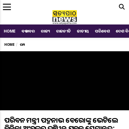
Me
HOME
ବଡ ଖବର
ରାଜ୍ୟ
ରାଜନୀତି
ଜାତୀୟ
ପରିବେଶ
ଦେଶ ବ
HOME
ରାଜ୍ୟ
ପରିବହନ ମନ୍ତ୍ରୀ ପଦ୍ମନାଭ ବେହେରାଙ୍କୁ ଭେଟିଲେ
ବିନିକା ଅଂଚଳର ଦୃଷ୍ଟିହୀନ ଯୁବକ ପ୍ରେମାନନ୍ଦ: