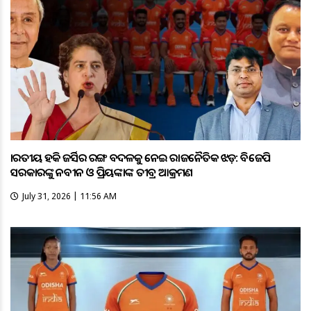
ଭାରତୀୟ ହକି ଜର୍ସିର ରଙ୍ଗ ବଦଳକୁ ନେଇ ରାଜନୈତିକ ଝଡ଼: ବିଜେପି
ସରକାରଙ୍କୁ ନବୀନ ଓ ପ୍ରିୟଙ୍କାଙ୍କ ତୀବ୍ର ଆକ୍ରମଣ
July 31, 2026 | 11:56 AM