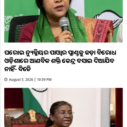
ଘରୋଇ ନ୍ୟୁକ୍ଲିୟର ପାଓ୍ବାର ପ୍ଲାଣ୍ଟକୁ କଡ଼ା ବିରୋଧ
ଓଡ଼ିଶାରେ ଆଣବିକ ଶକ୍ତି କେନ୍ଦ୍ର ବସାଇ ଦିଆଯିବ
ନାହିଁ- ବିଜେଡି
August 5, 2026 | 10:09 PM