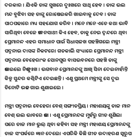
ଦରକାର । ଯିଏକି ତାଙ୍କ ସୁଖରେ ଦୁଃଖରେ ସାଥି ହେବ । ତାଙ୍କ ଭଲ
ମନ୍ଦ ବୁଝିବା ସହ ତାଙ୍କୁ ରୋଷେଇକରି ଖାଇବାକୁ ଦେବ । ତାଙ୍କ
ପାଠପଢାରେ ମଧ୍ୟ ସହଯୋଗ କରିବ । ମନେ ମନେ ଏତେ କଥା ଭାବି
ସାରିଥିବା ବେଳେ ଜୀବନସାଥୀ କିଏ ହେବ, ତାକୁ ନେଇ ଦ୍ୱନ୍ଦରେ ଥିବା
ପ୍ରେମାନନ୍ଦ ଏହର ସମାଧାନ ପାଇଁ ସିଧାସଳଖ ପହଞ୍ଚିଗଲେ ମନ୍ତ୍ରୀ
ପଦ୍ମନାଭ ଦାସଙ୍କ ନିକଟରେ। ଗତକାଲି ସଂଧ୍ୟାରେ ପ୍ରେମାନନ୍ଦ ମନ୍ତ୍ରୀ
ପଦ୍ମନାଭ ବେହେରାଂକ ସୋନପୁର ବାସଭବନରେ ପହଞ୍ଚି ତାଙ୍କୁ
ଜଣାଇଲେ ନିଜ ଦୁଃଖ । ଭଗବାନ ପ୍ରେମାନନ୍ଦଙ୍କୁ ଆଖି ସିନା ଦେଇନାହାଁନ୍ତି
କିନ୍ତୁ ସୁନ୍ଦର କଣ୍ଠିଟିଏ ଦେଇଛନ୍ତି । ଏଣୁ ପ୍ରଥମେ ମନ୍ତ୍ରୀଙ୍କୁ ସେ ଦୁଇ
ତିନୋଟି ଭଜନ ଗାଇ ଶୁଣାଇଲେ ।
ମନ୍ତ୍ରୀ ପଦ୍ମନାଭ ବେହେରା ବେଶ୍‌ ସଙ୍ଗୀତପ୍ରିୟ । ମହାଶୟଙ୍କୁ ତାଳ ମାନ
ବେଶ୍‌ ଭଲ ଭାବରେ ଜଣା । ଏଣୁ ପ୍ରେମାନନ୍ଦଙ୍କ ମୁହଁରୁ ଗୀତ ଶୁଣିଲା
ପରେ ତାଳ ମାନ ଭୁଲ୍‌ ଥିବା କହିବା ସହ ମନ୍ତ୍ରୀ ମହାଶୟ ପ୍ରେମାନନ୍ଦଙ୍କୁ
ତାଳ ସଂପର୍କରେ ଜ୍ଞାନ ଦେଲେ। ଏପରିକି କିଛି ଗୀତ ଉଦାହରଣ ସ୍ୱରୁପ