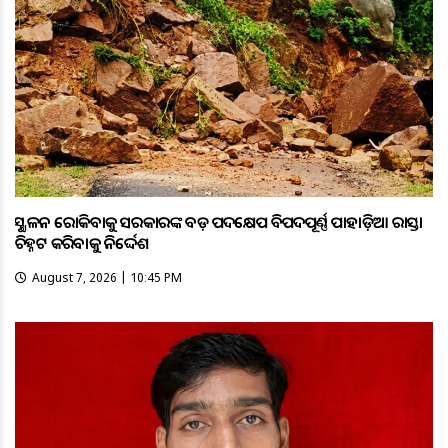
ଭୂସ୍ଖଳନ ରୋକିବାକୁ ସରକାରଙ୍କ ବଡ଼ ପଦକ୍ଷେପ ବିପଦପୂର୍ଣ୍ଣ ପାହାଡ଼ିଆ ରାସ୍ତା
ଚିହ୍ନଟ କରିବାକୁ ନିର୍ଦ୍ଦେଶ
August 7, 2026 | 10:45 PM