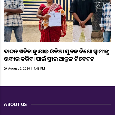
ଦାଦନ ଖଟିବାକୁ ଯାଇ ଓଡ଼ିଆ ଯୁବକ ନିଖୋଜ ସ୍ବାମୀଙ୍କୁ
ଉଦ୍ଧାର କରିବା ପାଇଁ ସ୍ତ୍ରୀର ଆକୁଳ ନିବେଦନ
August 6, 2026 | 9:43 PM
ABOUT US