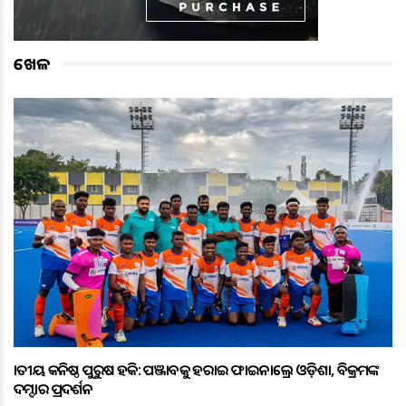
ଖେଳ
ଜାତୀୟ କନିଷ୍ଠ ପୁରୁଷ ହକି: ପଞ୍ଜାବକୁ ହରାଇ ଫାଇନାଲ୍ରେ ଓଡ଼ିଶା, ବିକ୍ରମଙ୍କ
ଦମ୍ଦାର ପ୍ରଦର୍ଶନ