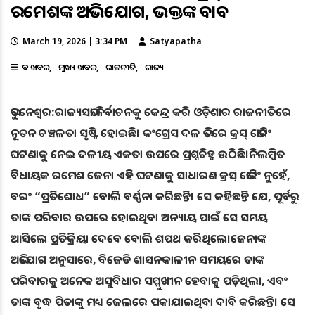
ରମେଶଙ୍କ ଅଭିଯୋଗ, ଭକ୍ତଙ୍କ ଜବାବ
March 19, 2026 | 3:34 PM
Satyapatha
ବଡ ଖବର
ମୁଖ୍ୟ ଖବର
ରାଜନୀତି
ରାଜ୍ୟ
ଭୁବନେଶ୍ୱର:ରାଜ୍ୟସଭା ନିର୍ବାଚନକୁ କେନ୍ଦ୍ର କରି ଓଡ଼ିଶାର ରାଜନୀତିରେ
ନୂତନ ଚଞ୍ଚଳତା ସୃଷ୍ଟି ହୋଇଛି। କଂଗ୍ରେସ ଦଳ ଭିତରେ କ୍ରସ୍ ଭୋଟିଂ
ଘଟଣାକୁ ନେଇ ଦଳୀୟ ଏକତା ଉପରେ ପ୍ରଶ୍ନଚିହ୍ନ ଉଠିଛି।ନିଲମ୍ବିତ
ବିଧାୟକ ରମେଶ ଜେନା ଏହି ଘଟଣାକୁ ସାଧାରଣ କ୍ରସ୍ ଭୋଟିଂ ନୁହେଁ,
ବରଂ “ପ୍ରତିଶୋଧ” ବୋଲି ବର୍ଣ୍ଣନା କରିଛନ୍ତି। ସେ କହିଛନ୍ତି ଯେ, ପୂର୍ବରୁ
ତାଙ୍କ ପରିବାର ଉପରେ ହୋଇଥିବା ଅନ୍ୟାୟ ପାଇଁ ସେ ସମୟ
ଆସିଲେ ପ୍ରତିକ୍ରିୟା ଦେବେ ବୋଲି ଶପଥ କରିଥିଲେ।ଜେନାଙ୍କ
ଅଭିଯୋଗ ଅନୁସାରେ, ବିଜେଡି ଶାସନକାଳୀନ ସମୟରେ ତାଙ୍କ
ପରିବାରକୁ ଅନେକ ଅସୁବିଧାର ସମ୍ମୁଖୀନ ହେବାକୁ ପଡ଼ିଥିଲା, ଏବଂ
ତାଙ୍କ ବୃଦ୍ଧ ପିତାଙ୍କୁ ମଧ୍ୟ ଜେଲରେ ପକାଯାଇଥିବା ଦାବି କରିଛନ୍ତି। ସେ