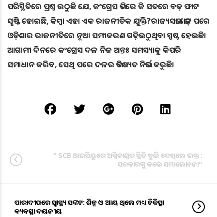
ପରିସ୍ଥିତିରେ ପ୍ରଶ୍ନ ଉଠୁଛି ଯେ, କଂଗ୍ରେସ ଭିତରେ କି ସତରେ ବଡ଼ ଫାଟ
ସୃଷ୍ଟି ହୋଇଛି, କିମ୍ବା ଏହା ଏକ ରାଜନୀତିକ ଯୁକ୍ତି?ରାଜ୍ୟସଭା ଭୋଟ୍ ପରେ
ଓଡ଼ିଶାର ରାଜନୀତିରେ ନୂଆ ସମୀକରଣ ଗଢ଼ିଉଠୁଥିବା ସ୍ପଷ୍ଟ ହେଉଛି।
ଆଗାମୀ ଦିନରେ କଂଗ୍ରେସ ଦଳ ନିଜ ଅନ୍ତଃ ସମସ୍ୟାକୁ କିପରି
ସମାଧାନ କରିବ, ସେଥି ପରେ ଦଳର ଭବିଷ୍ୟତ ନିର୍ଭର କରୁଛି।
“ SCB ଆଇସିୟୁରେ ଅଗ୍ନିକାଣ୍ଡର ସ୍ଥିତି ବୁଲି ଦେଖିଲେ ଭକ୍ତ :
ସରକାରଙ୍କୁ କଲେ ସମାଲୋଚନା”
ପାରାଦୀପରେ ସ୍ୱାସ୍ଥ୍ୟ ସଙ୍କଟ: ଶିଳ୍ପ ଓ ଆୟ ଥିଲେ ମଧ୍ୟ ଚିକିତ୍ସା
ବ୍ୟବସ୍ଥା ଦୟନୀୟ