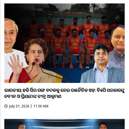
ଭାରତୀୟ ହକି ଜର୍ସିର ରଙ୍ଗ ବଦଳକୁ ନେଇ ରାଜନୈତିକ ଝଡ଼: ବିଜେପି ସରକାରଙ୍କୁ
ନବୀନ ଓ ପ୍ରିୟଙ୍କାଙ୍କ ତୀବ୍ର ଆକ୍ରମଣ
July 31, 2026 | 11:56 AM