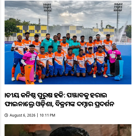
ଜାତୀୟ କନିଷ୍ଠ ପୁରୁଷ ହକି: ପଞ୍ଜାବକୁ ହରାଇ
ଫାଇନାଲ୍ରେ ଓଡ଼ିଶା, ବିକ୍ରମଙ୍କ ଦମ୍ଦାର ପ୍ରଦର୍ଶନ
August 6, 2026 | 10:11 PM