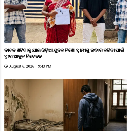
ଦାଦନ ଖଟିବାକୁ ଯାଇ ଓଡ଼ିଆ ଯୁବକ ନିଖୋଜ ସ୍ବାମୀଙ୍କୁ ଉଦ୍ଧାର କରିବା ପାଇଁ
ସ୍ତ୍ରୀର ଆକୁଳ ନିବେଦନ
August 6, 2026 | 9:43 PM