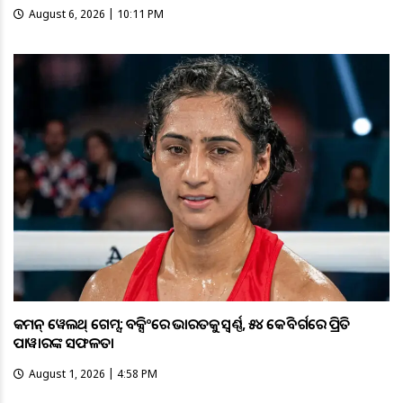
August 6, 2026 | 10:11 PM
କମନ୍ ୱେଲଥ୍ ଗେମ୍ସ: ବକ୍ସିଂରେ ଭାରତକୁ ସ୍ବର୍ଣ୍ଣ, ୫୪ କେଜି ବର୍ଗରେ ପ୍ରିତି
ପାୱାରଙ୍କ ସଫଳତା
August 1, 2026 | 4:58 PM