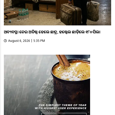
ଅବ୍ୟବସ୍ଥା ନେଇ ଅତିଷ୍ଠ ହେଲେ ଛାତ୍ର, ହଷ୍ଟେଲ ଛାଡ଼ିଲେ ୧୮୦ ପିଲା
August 6, 2026 | 5:35 PM