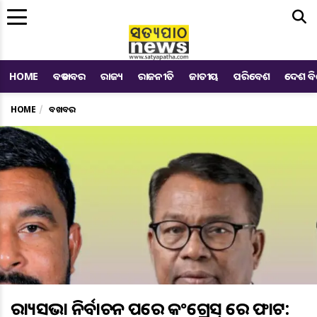
Me
HOME
ବଡ ଖବର
ରାଜ୍ୟ
ରାଜନୀତି
ଜାତୀୟ
ପରିବେଶ
ଦେଶ ବ
HOME
ବଡ ଖବର
ରାଜ୍ୟସଭା ନିର୍ବାଚନ ପରେ କଂଗ୍ରେସ୍ ରେ ଫାଟ: