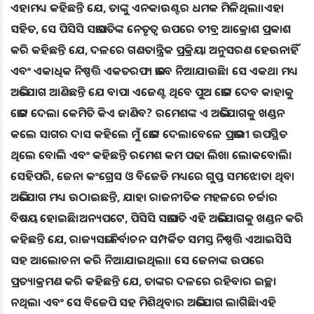
ଏହାମଧ୍ୟ କହିଛନ୍ତି ଯେ, ତାଙ୍କୁ ଏନକାଉଣ୍ଟର ଧମକ ମିଳିଥିଲା।ଏହା
ସହିତ, ସେ ପିସିସି ସଭାପତିଙ୍କ ନେତୃତ୍ୱ ଉପରେ ତୀବ୍ର ଆକ୍ରୋଶ ପ୍ରକାଶ
କରି କହିଛନ୍ତି ଯେ, ଦଳରେ ଗଣତାନ୍ତ୍ରିକ ପ୍ରକ୍ରିୟା ଅନୁସରଣ ହେଉନାହିଁ
ଏବଂ ଏକାଧିକ ନିଷ୍ପତ୍ତି ଏକତରଫା ଭାବେ ନିଆଯାଉଛି। ସେ ଏକଥା ମଧ୍ୟ
ଅଭିଯୋଗ ଆଣିଛନ୍ତି ଯେ ବାପା ଏଜେଣ୍ଟ ଥିବେ ପୁଅ ଭୋଟ ଦେବ କାହାକୁ
ଭୋଟ ଦେଲା କେମିତି କିଏ ଜାଣିବ? ରମେଶଙ୍କ ଏ ଅଭିଯୋଗକୁ ଖଣ୍ଡନ
କଲେ ସାଗର ଦାସ କହିଲେ ମୁଁ ଭୋଟ ଦେଲାବେଳେ ପ୍ରଭାରୀ ଉପସ୍ଥିତ
ଥିଲେ ବୋଲି ଏବଂ କହିଛନ୍ତି ରମେଶ କମ ପଢା ଲିଖା ଲୋକବୋଲି।
ସେହିପରି, ଜେନା କଂଗ୍ରେସ ଓ ବିଜେଡି ମଧ୍ୟରେ ଗୁପ୍ତ ସମଝୋତା ଥିବା
ଅଭିଯୋଗ ମଧ୍ୟ ଉଠାଇଛନ୍ତି, ଯାହା ରାଜନୀତିକ ମହଳରେ ଚର୍ଚ୍ଚାର
ବିଷୟ ହୋଇଛି।ଅନ୍ୟପଟେ, ପିସିସି ସଭାପତି ଏହି ଅଭିଯୋଗକୁ ଖଣ୍ଡନ କରି
କହିଛନ୍ତି ଯେ, ରାଜ୍ୟସଭା ନିର୍ବାଚନ ସମ୍ପର୍କିତ ସମସ୍ତ ନିଷ୍ପତ୍ତି ଏଆଇସିସି
ସହ ଆଲୋଚନା କରି ନିଆଯାଇଥିଲା। ସେ ଜେନାଙ୍କ ଉପରେ
ପ୍ରତ୍ୟାକ୍ରମଣ କରି କହିଛନ୍ତି ଯେ, ତାଙ୍କର ଦଳରେ ରହିବାର ଇଚ୍ଛା
ନଥିଲା ଏବଂ ସେ ବିଜେପି ସହ ମିଶିଥିବାର ଅଭିଯୋଗ ଲାଗିଛି।ଏହି