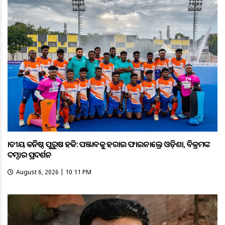
ଜାତୀୟ କନିଷ୍ଠ ପୁରୁଷ ହକି: ପଞ୍ଜାବକୁ ହରାଇ ଫାଇନାଲ୍ରେ ଓଡ଼ିଶା, ବିକ୍ରମଙ୍କ
ଦମ୍ଦାର ପ୍ରଦର୍ଶନ
August 6, 2026 | 10:11 PM