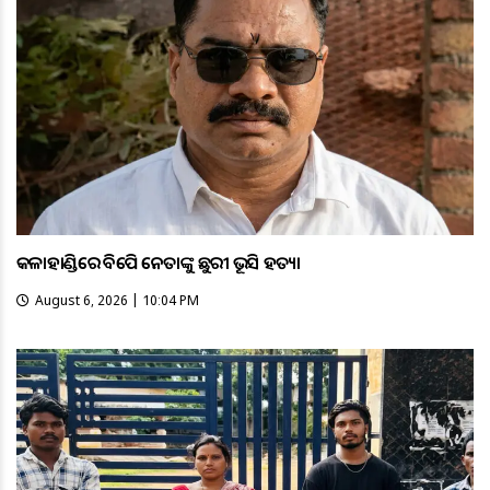
କଳାହାଣ୍ଡିରେ ବିଜେପି ନେତାଙ୍କୁ ଛୁରୀ ଭୂସି ହତ୍ୟା
August 6, 2026 | 10:04 PM