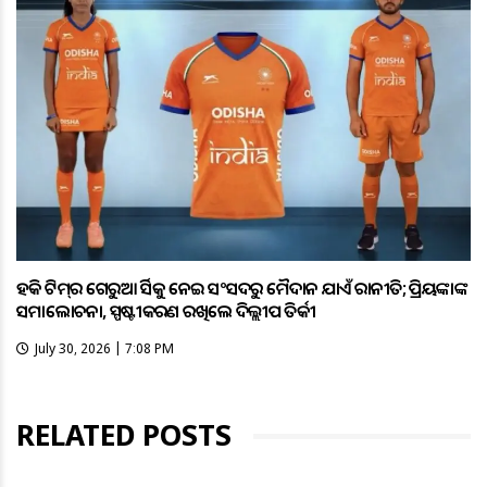
ହକି ଟିମ୍‌ର ଗେରୁଆ ଜର୍ସିକୁ ନେଇ ସଂସଦରୁ ମୈଦାନ ଯାଏଁ ରାଜନୀତି; ପ୍ରିୟଙ୍କାଙ୍କ
ସମାଲୋଚନା, ସ୍ପଷ୍ଟୀକରଣ ରଖିଲେ ଦିଲ୍ଲୀପ ତିର୍କୀ
July 30, 2026 | 7:08 PM
RELATED POSTS