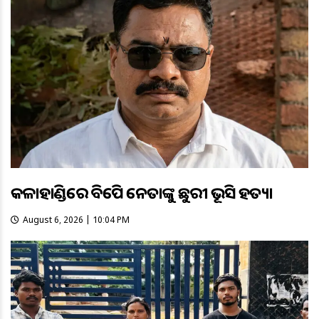
କଳାହାଣ୍ଡିରେ ବିଜେପି ନେତାଙ୍କୁ ଛୁରୀ ଭୂସି ହତ୍ୟା
August 6, 2026 | 10:04 PM