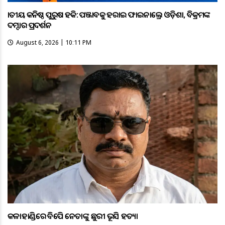
ଜାତୀୟ କନିଷ୍ଠ ପୁରୁଷ ହକି: ପଞ୍ଜାବକୁ ହରାଇ ଫାଇନାଲ୍ରେ ଓଡ଼ିଶା, ବିକ୍ରମଙ୍କ
ଦମ୍ଦାର ପ୍ରଦର୍ଶନ
August 6, 2026 | 10:11 PM
କଳାହାଣ୍ଡିରେ ବିଜେପି ନେତାଙ୍କୁ ଛୁରୀ ଭୂସି ହତ୍ୟା