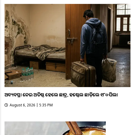
ଅବ୍ୟବସ୍ଥା ନେଇ ଅତିଷ୍ଠ ହେଲେ ଛାତ୍ର, ହଷ୍ଟେଲ ଛାଡ଼ିଲେ ୧୮୦ ପିଲା
August 6, 2026 | 5:35 PM