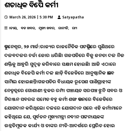
ଶତାଧିକ ବିଜେପି କର୍ମୀ
March 26, 2026 | 5:30 PM
Satyapatha
ଜାତୀୟ
ବଡ ଖବର
ମୁଖ୍ୟ ଖବର
ରାଜନୀତି
ରାଜ୍ୟ
ଭୁବନେଶ୍ୱର, ୨୬ ମାର୍ଚ୍ଚ:ରାଜ୍ୟର ରାଜନୈତିକ ପଟଭୂମିରେ ପୁଣିଥରେ
ଦଳବଦଳର ଚର୍ଚ୍ଚା ଜୋର ଧରିଛି। ଗଜପତିରେ ବିଜୁ ଜନତା ଦଳ ନିଜ
ଶକ୍ତିକୁ ଆହୁରି ସୁଦୃଢ଼ କରିବାରେ ସକ୍ଷମ ହୋଇଛି। ଆଜି ଏଠାରେ
ଶତାଧିକ ବିଜେପି କର୍ମୀ ଦଳ ଛାଡ଼ି ବିଜେଡିରେ ଆନୁଷ୍ଠାନିକ ଭାବେ
ସାମିଲ ହୋଇଛନ୍ତି।ଗଜପତିର ବିଧାୟକ ରୂପେଶ ପାଣିଗ୍ରାହୀଙ୍କ
ନେତୃତ୍ୱରେ ଗୋଶାଣୀ ବ୍ଲକର ରମ୍ପା ପଞ୍ଚାୟତ ସରପଞ୍ଚ ଝୁନି ସବର ଓ
ନିରଞ୍ଜନ ସବରଙ୍କ ସମେତ ବହୁ କର୍ମୀ ଶଙ୍ଖ ଭବନରେ ବିଜେଡିରେ
ଯୋଗଦାନ କରିଥିଲେ। ଦଳରେ ଯୋଗଦାନ ପରେ ଏହି କର୍ମୀମାନେ
କହିଥିଲେ ଯେ, ପୂର୍ବତନ ମୁଖ୍ୟମନ୍ତ୍ରୀ ନବୀନ ପଟ୍ଟନାୟକଙ୍କ
ଉନ୍ନତିମୂଳକ କାର୍ଯ୍ୟ ଓ ତାଙ୍କର ନୀତି-ଆଦର୍ଶରେ ପ୍ରେରିତ ହୋଇ