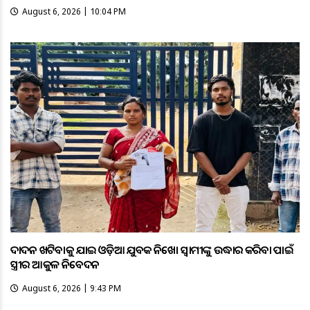
August 6, 2026 | 10:04 PM
ଦାଦନ ଖଟିବାକୁ ଯାଇ ଓଡ଼ିଆ ଯୁବକ ନିଖୋଜ ସ୍ବାମୀଙ୍କୁ ଉଦ୍ଧାର କରିବା ପାଇଁ
ସ୍ତ୍ରୀର ଆକୁଳ ନିବେଦନ
August 6, 2026 | 9:43 PM