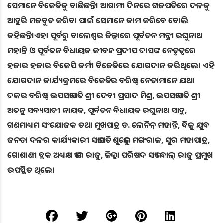
ସେମାନେ ବିଜେଡିକୁ ବାଛିଛନ୍ତି। ଆଗାମୀ ଦିନରେ ଗଜପତିରେ ଦଳକୁ
ଆହୁରି ମଜବୁତ କରିବା ପାଇଁ ସେମାନେ କାମ କରିବେ ବୋଲି
କହିଛନ୍ତି।ଏହା ପୂର୍ବରୁ ବାଲେଶ୍ୱର ଜିଲ୍ଲାରେ ପୂର୍ବତନ ମନ୍ତ୍ରୀ ରଘୁନାଥ
ମହାନ୍ତି ଓ ପୂର୍ବତନ ବିଧାୟକ ଜୀବନ ପ୍ରଦୀପ ଦାସଙ୍କ ନେତୃତ୍ୱରେ
ହଜାର ହଜାର ବିଜେପି କର୍ମୀ ବିଜେଡିରେ ଯୋଗଦାନ କରିଥିଲେ। ଏହି
ଯୋଗଦାନ କାର୍ଯ୍ୟକ୍ରମରେ ବିଜେଡିର ବରିଷ୍ଠ ନେତାମାନେ ଯଥା
ଦଳର ବରିଷ୍ଠ ଉପସଭାପତି ଶ୍ରୀ ଦେବୀ ପ୍ରସାଦ ମିଶ୍ର, ଉପସଭାପତି ଶ୍ରୀ
ଅତନୁ ସବ୍ୟସାଚୀ ନାୟକ, ପୂର୍ବତନ ବିଧାୟକ ରଘୁନାଥ ସାହୁ,
ଗଣମାଧ୍ୟମ ସଂଯୋଜକ ତଥା ମୁଖପାତ୍ର ଡ. ଲେନିନ୍ ମହାନ୍ତି, ବିଜୁ ଯୁବ
ଜନତା ଦଳର କାର୍ଯ୍ୟକାରୀ ସଭାପତି ଶୁଭେନ୍ଦୁ ମଙ୍ଗରାଜ, ସୁର ମହାପାତ୍ର,
ଗୋଶାଣୀ ବ୍ଲକ ଅଧ୍ୟକ୍ଷ ଭୀର ରାଜୁ, ଜିଲ୍ଲା ପରିଷଦ ସଭ୍ୟ ବାଲ୍ ରାଜୁ ପ୍ରମୁଖ
ଉପସ୍ଥିତ ଥିଲେ।