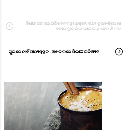
ବିଧାନ ସଭାରେ ପରିବହନମନ୍ତ୍ରୀ ରଖିଲେ ତଥ୍ୟ ଦୁଇବର୍ଷରେ ୬୫
ହଜାର ଡ୍ରାଇଭିଙ୍ଗ ଲାଇସେନ୍ସ ହେଲାଣି ରଦ୍ଦ
ସ୍କୁଲରେ ନାହିଁ ପାଠ୍ୟପୁସ୍ତକ : ଅନ୍ଧକାରରେ ପିଲାଙ୍କ ଭବିଷ୍ୟତ