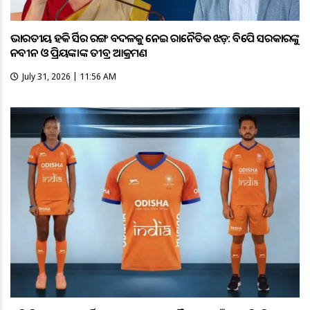
ଭାରତୀୟ ହକି ଜର୍ସିର ରଙ୍ଗ ବଦଳକୁ ନେଇ ରାଜନୈତିକ ଝଡ଼: ବିଜେପି ସରକାରଙ୍କୁ
ନବୀନ ଓ ପ୍ରିୟଙ୍କାଙ୍କ ତୀବ୍ର ଆକ୍ରମଣ
July 31, 2026 | 11:56 AM