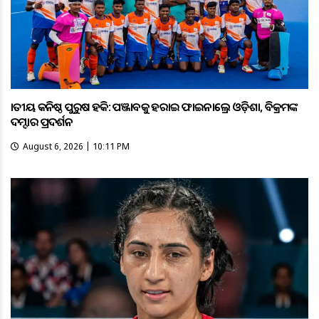
ଜାତୀୟ କନିଷ୍ଠ ପୁରୁଷ ହକି: ପଞ୍ଜାବକୁ ହରାଇ ଫାଇନାଲ୍ରେ ଓଡ଼ିଶା, ବିକ୍ରମଙ୍କ
ଦମ୍ଦାର ପ୍ରଦର୍ଶନ
August 6, 2026 | 10:11 PM