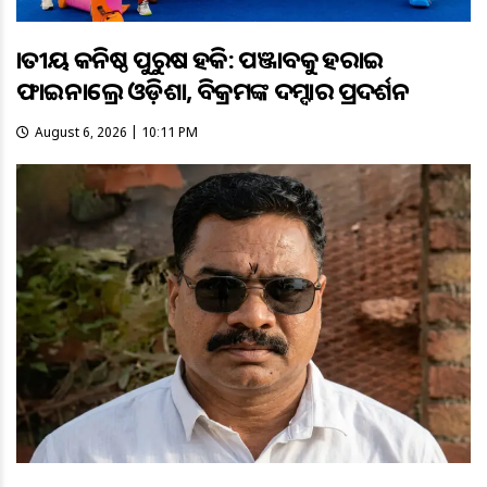
ଜାତୀୟ କନିଷ୍ଠ ପୁରୁଷ ହକି: ପଞ୍ଜାବକୁ ହରାଇ
ଫାଇନାଲ୍ରେ ଓଡ଼ିଶା, ବିକ୍ରମଙ୍କ ଦମ୍ଦାର ପ୍ରଦର୍ଶନ
August 6, 2026 | 10:11 PM