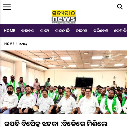
Me
HOME
ବଡ ଖବର
ରାଜ୍ୟ
ରାଜନୀତି
ଜାତୀୟ
ପରିବେଶ
ଦେଶ ବ
HOME
ଜାତୀୟ
ଗଜପତି ବିଜେପିକୁ ଝଟକା :ବିଜେଡିରେ ମିଶିଲେ