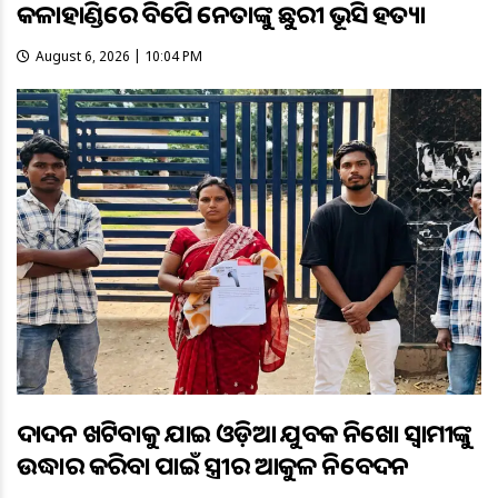
କଳାହାଣ୍ଡିରେ ବିଜେପି ନେତାଙ୍କୁ ଛୁରୀ ଭୂସି ହତ୍ୟା
August 6, 2026 | 10:04 PM
ଦାଦନ ଖଟିବାକୁ ଯାଇ ଓଡ଼ିଆ ଯୁବକ ନିଖୋଜ ସ୍ବାମୀଙ୍କୁ
ଉଦ୍ଧାର କରିବା ପାଇଁ ସ୍ତ୍ରୀର ଆକୁଳ ନିବେଦନ