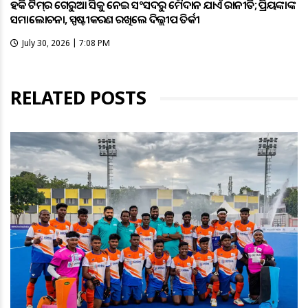
ହକି ଟିମ୍‌ର ଗେରୁଆ ଜର୍ସିକୁ ନେଇ ସଂସଦରୁ ମୈଦାନ ଯାଏଁ ରାଜନୀତି; ପ୍ରିୟଙ୍କାଙ୍କ
ସମାଲୋଚନା, ସ୍ପଷ୍ଟୀକରଣ ରଖିଲେ ଦିଲ୍ଲୀପ ତିର୍କୀ
July 30, 2026 | 7:08 PM
RELATED POSTS