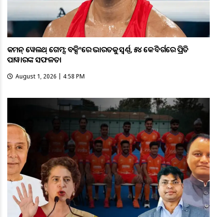
କମନ୍ ୱେଲଥ୍ ଗେମ୍ସ: ବକ୍ସିଂରେ ଭାରତକୁ ସ୍ବର୍ଣ୍ଣ, ୫୪ କେଜି ବର୍ଗରେ ପ୍ରିତି
ପାୱାରଙ୍କ ସଫଳତା
August 1, 2026 | 4:58 PM