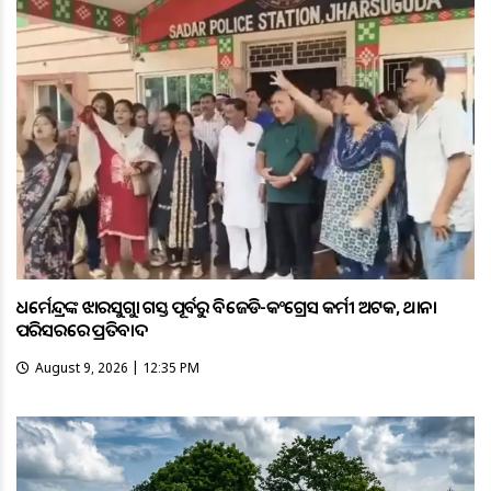
ଧର୍ମେନ୍ଦ୍ରଙ୍କ ଝାରସୁଗୁଡ଼ା ଗସ୍ତ ପୂର୍ବରୁ ବିଜେଡି-କଂଗ୍ରେସ କର୍ମୀ ଅଟକ, ଥାନା
ପରିସରରେ ପ୍ରତିବାଦ
August 9, 2026 | 12:35 PM