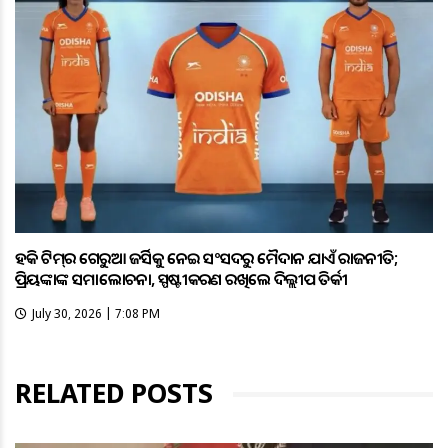
ହକି ଟିମ୍‌ର ଗେରୁଆ ଜର୍ସିକୁ ନେଇ ସଂସଦରୁ ମୈଦାନ ଯାଏଁ ରାଜନୀତି;
ପ୍ରିୟଙ୍କାଙ୍କ ସମାଲୋଚନା, ସ୍ପଷ୍ଟୀକରଣ ରଖିଲେ ଦିଲ୍ଲୀପ ତିର୍କୀ
July 30, 2026 | 7:08 PM
RELATED POSTS