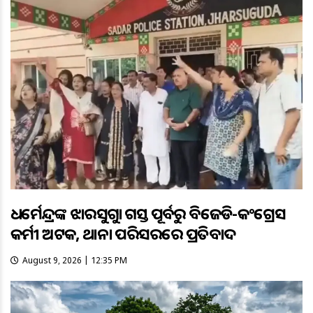
ଧର୍ମେନ୍ଦ୍ରଙ୍କ ଝାରସୁଗୁଡ଼ା ଗସ୍ତ ପୂର୍ବରୁ ବିଜେଡି-କଂଗ୍ରେସ
କର୍ମୀ ଅଟକ, ଥାନା ପରିସରରେ ପ୍ରତିବାଦ
August 9, 2026 | 12:35 PM