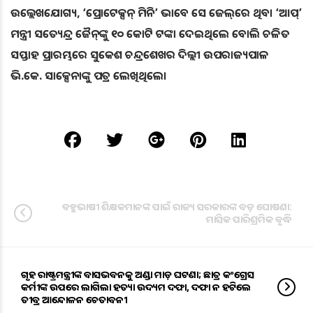
ଉଲ୍ଲେଖଯୋଗ୍ୟ, ‘ପ୍ରୋଟେକ୍ସନ୍‌ ମିନି’ ଭାବେ ସେ ଜେଲ୍‌ରେ ଥିବା ‘ଆପ୍‌’
ମନ୍ତ୍ରୀ ସତ୍ୟେନ୍ଦ୍ର ଜୈନ୍‌ଙ୍କୁ ୧୦ କୋଟି ଟଙ୍କା ଦେଇଥିଲେ ବୋଲି ଚଳିତ
ସପ୍ତାହ ପ୍ରାରମ୍ଭରେ ସୁକେଶ ଚନ୍ଦ୍ରଶେଖର ଦିଲ୍ଲୀ ଉପରାଜ୍ୟପାଳ
ଭି.କେ. ସାକ୍ସେନାଙ୍କୁ ପତ୍ର ଲେଖିଥିଲେ।
ବହୁଭାଷୀ ଶିକ୍ଷକମାନଙ୍କ ପାଇଁ ରାଜ୍ୟ ସରକାରଙ୍କ ବଡ଼ ଘୋଷଣା:
ମାସିକ ପାରିଶ୍ରମିକ ବୃଦ୍ଧି
ଗୃହ ରାଷ୍ଟ୍ରମନ୍ତ୍ରୀଙ୍କ ବାସଭବନକୁ ଅଣ୍ଡା ମାଡ଼ ଘଟଣା; ଛାତ୍ର କଂଗ୍ରେସ
କର୍ମୀଙ୍କ ଉପରେ ଲାଗିଲା ହତ୍ୟା ଉଦ୍ୟମ ଦଫା, ଦଫା ନ ହଟିଲେ
ତୀବ୍ର ଆନ୍ଦୋଳନ ଚେତାବନୀ