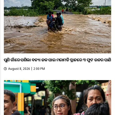
ପୁଣି ଗାଁରେ ପଶିଲା ବନ୍ୟା ଜଳ ଘାଇ ମରାମତି ସ୍ଥାନରେ ୩ ଫୁଟ ଉଚ୍ଚର ପାଣି
August 8, 2026 | 2:00 PM