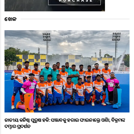
ଖେଳ
ଜାତୀୟ କନିଷ୍ଠ ପୁରୁଷ ହକି: ପଞ୍ଜାବକୁ ହରାଇ ଫାଇନାଲ୍ରେ ଓଡ଼ିଶା, ବିକ୍ରମଙ୍କ
ଦମ୍ଦାର ପ୍ରଦର୍ଶନ