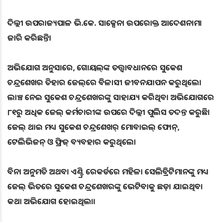
ଦିଲ୍ଲୀ ଉପରାଜ୍ୟପାଳ ଭି.କେ. ସାକ୍ସେନା ଉପରୋକ୍ତ ଆଦେଶନାମା
ଜାରି କରିଛନ୍ତି।
ଅଭିଯୋଗ ଅନୁସାରେ, ଗୋୟଲ୍‌ଙ୍କ ତତ୍ତ୍ବାବଧାନରେ ସୁକେଶ
ଚନ୍ଦ୍ରଶେଖର ତିହାର ଜେଲ୍‌ରେ ବିଳାସୀ ଜୀବନଯାପନ କରୁଥିଲେ।
ଲାଞ୍ଚ ନେଇ ସୁକେଶ ଚନ୍ଦ୍ରଶେଖରଙ୍କୁ ସାହାଯ୍ୟ କରିଥିବା ଅଭିଯୋଗରେ
୮୧ରୁ ଅଧିକ ଜେଲ୍‌ କର୍ମଚାରୀଙ୍କ ଉପରେ ଦିଲ୍ଲୀ ପୁଲିସ ତଦନ୍ତ କରୁଛି।
ଜେଲ୍‌ ଥାଇ ମଧ୍ୟ ସୁକେଶ ଚନ୍ଦ୍ରଶେଖର୍‌ ମୋବାଇଲ୍‌ ଫୋନ୍‌,
ଟେଲିଭିଜନ୍‌ ଓ ଫ୍ରିଜ୍‌ ବ୍ୟବହାର କରୁଥିଲେ।
ବିନା ଅନୁମତି ଅଥବା ଏଣ୍ଟ୍ରି ରେକର୍ଡରେ ମହିଳା ସେଲିବ୍ରିଟିମାନଙ୍କୁ ମଧ୍ୟ
ଜେଲ୍‌ ଭିତରେ ସୁକେଶ ଚନ୍ଦ୍ରଶେଖରଙ୍କୁ ଭେଟିବାକୁ ଛଡ଼ା ଯାଇଥିବା
କଥା ଅଭିଯୋଗ ହୋଇଥିଲା।