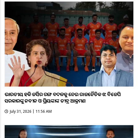
ଭାରତୀୟ ହକି ଜର୍ସିର ରଙ୍ଗ ବଦଳକୁ ନେଇ ରାଜନୈତିକ ଝଡ଼: ବିଜେପି
ସରକାରଙ୍କୁ ନବୀନ ଓ ପ୍ରିୟଙ୍କାଙ୍କ ତୀବ୍ର ଆକ୍ରମଣ
July 31, 2026 | 11:56 AM