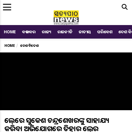
Me
HOME
ବଡ ଖବର
ରାଜ୍ୟ
ରାଜନୀତି
ଜାତୀୟ
ପରିବେଶ
ଦେଶ ବ
HOME
ଦେଶ ବିଦେଶ
ଜେଲ୍‌ରେ ସୁକେଶ ଚନ୍ଦ୍ରଶେଖରଙ୍କୁ ସାହାଯ୍ୟ
କରିବା ଅଭିଯୋଗରେ ତିହାର ଜେଲ୍‌ର