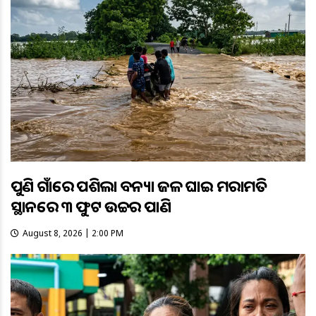
ପୁଣି ଗାଁରେ ପଶିଲା ବନ୍ୟା ଜଳ ଘାଇ ମରାମତି
ସ୍ଥାନରେ ୩ ଫୁଟ ଉଚ୍ଚର ପାଣି
August 8, 2026 | 2:00 PM