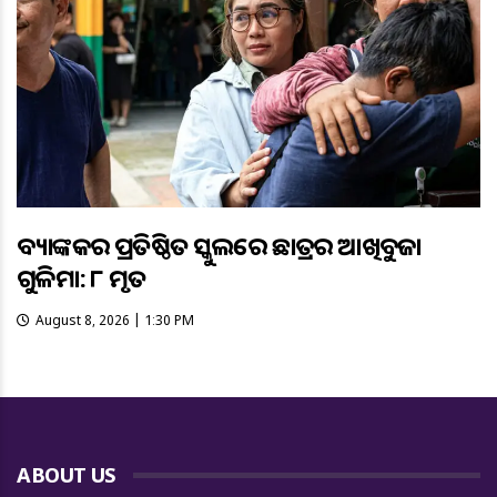
ବ୍ୟାଙ୍କକର ପ୍ରତିଷ୍ଠିତ ସ୍କୁଲରେ ଛାତ୍ରର ଆଖିବୁଜା
ଗୁଳିମାଡ଼: ୮ ମୃତ
August 8, 2026 | 1:30 PM
ABOUT US