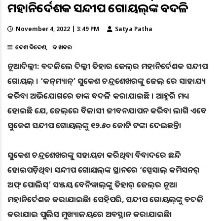
ମହାନିର୍ଦେଶକ ସନ୍ଦୀପ ଗୋୟଲ୍‌ଙ୍କ ବଦଳି
November 4, 2022 | 3:49 PM
Satya Patha
ଦେଶ ବିଦେଶ
ବଡ ଖବର
ନୂଆଦିଲ୍ଲୀ: ବଦଳିଲେ ଦିଲ୍ଲୀ ତିହାର ଜେଲ୍‌ର ମହାନିର୍ଦେଶକ ସନ୍ଦୀପ
ଗୋୟଲ୍‌ । ‘କନ୍‌ମ୍ୟାନ୍‌’ ସୁକେଶ ଚନ୍ଦ୍ରଶେଖରଙ୍କୁ ଜେଲ୍ ରେ ସାହାଯ୍ୟ
କରିବା ଅଭିଯୋଗରେ ତାଙ୍କ ବଦଳି କରାଯାଇଛି । ଆହୁରି ମଧ୍ୟ
ହୋଇଛି ଯେ, ଜେଲ୍‌ରେ ବିଳାସୀ ଜୀବନଯାପନ କରିବା ଲାଗି ଏବେ
ସୁକେଶ ସନ୍ଦୀପ ଗୋୟଲ୍‌ଙ୍କୁ ୧୨.୫୦ କ‌ୋଟି ଟଙ୍କା ଦେଇଛନ୍ତି।
ସୁକେଶ ଚନ୍ଦ୍ରଶେଖରଙ୍କୁ ସହାୟତା କରିଥିବା ବିବାଦରେ ଛନ୍ଦି
ହୋଇପଡ଼ିଥିବା ସନ୍ଦୀପ ଗୋୟଲ୍‌ଙ୍କ ସ୍ଥାନରେ ‘ସ୍ପେସାଲ୍‌ କମିସନର୍‌
ଅଫ୍‌ ପୋଲିସ୍‌’ ସଞ୍ଜୟ ବେନିୱାଲ୍‌ଙ୍କୁ ତିହାର୍‌ ଜେଲ୍‌ର ନୂଆ
ମହାନିର୍ଦେଶକ କରାଯାଇଛି। ସେହିପରି, ସନ୍ଦୀପ ଗୋୟଲ୍‌ଙ୍କୁ ବଦଳି
କରାଯାଇ ପୁଲିସ ମୁଖ୍ୟାଳୟରେ ଅବସ୍ଥାନ କରାଯାଇଛି।