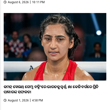
August 6, 2026 | 10:11 PM
କମନ୍ ୱେଲଥ୍ ଗେମ୍ସ: ବକ୍ସିଂରେ ଭାରତକୁ ସ୍ବର୍ଣ୍ଣ, ୫୪ କେଜି ବର୍ଗରେ ପ୍ରିତି
ପାୱାରଙ୍କ ସଫଳତା
August 1, 2026 | 4:58 PM