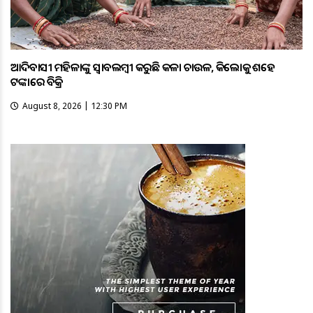
ଆଦିବାସୀ ମହିଳାଙ୍କୁ ସ୍ଵାବଲମ୍ଵୀ କରୁଛି କଳା ଚାଉଳ, କିଲୋକୁ ଶହେ
ଟଙ୍କାରେ ବିକ୍ରି
August 8, 2026 | 12:30 PM