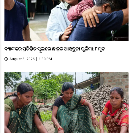
ବ୍ୟାଙ୍କକର ପ୍ରତିଷ୍ଠିତ ସ୍କୁଲରେ ଛାତ୍ରର ଆଖିବୁଜା ଗୁଳିମାଡ଼: ୮ ମୃତ
August 8, 2026 | 1:30 PM