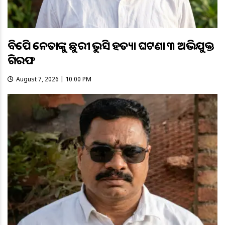
ବିଜେପି ନେତାଙ୍କୁ ଛୁରୀ ଭୁସି ହତ୍ୟା ଘଟଣା ୩ ଅଭିଯୁକ୍ତ
ଗିରଫ
August 7, 2026 | 10:00 PM