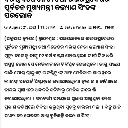
ପୂର୍ବତନ ମୁଖ୍ୟମନ୍ତ୍ରୀ କଲ୍ୟାଣ ସିଂହଙ୍କ
ପରଲୋକ
August 21, 2021 | 11:07 PM
Satya Patha
ଜାତୀୟ
ରାଜନୀତି
(ସତ୍ଯପାଠ ବ୍ୟୁରୋ) ଭୁବନେଶ୍ବର : ପରଲୋକରେ ଉତ୍ତରପ୍ରଦେଶର
ପୂର୍ବତନ ମୁଖ୍ୟମନ୍ତ୍ରୀ ତଥା ବିଜେପିର ବରିଷ୍ଠ ନେତା କଲ୍ୟାଣ ସିଂହ ।
ମୃତ୍ୟୁ ବେଳକୁ ତାଙ୍କୁ ୮୯ ବର୍ଷ ବୟସ ହୋଇଥିଲା। ଦୀର୍ଘ ଦିନ ଧରି
ଅସୁସ୍ଥ ହୋଇ ସେ ମେଡିକାଲରେ ଚିକିତ୍ସିତ ହେଉଥିଲେ। ତାଙ୍କୁ ସଞ୍ଜୟ
ଗାନ୍ଧି ପୋଷ୍ଟ ଗ୍ରାଜୁଏଟ୍‌ ଇନଷ୍ଟିଚ୍ୟୁଟ୍ ଅଫ୍ ମେଡିକାଲ ସାଇନ୍ସରେ
ଲାଇଫ୍‌ ସପୋର୍ଟ ସିଷ୍ଟମ୍‌ରେ ରଖାଯାଇଥିଲା। ଜୁଲାଇ ୪ ତାରିଖରେ
ତାଙ୍କର ସ୍ବାସ୍ଥ୍ୟରେ ଅବନତି ଘଟିବାରୁ ମେଡିକାଲରେ ଭର୍ତ୍ତି
କରାଯାଇଥିଲା । ପରବର୍ତ୍ତୀ ସମୟରେ ସୁଧାର ଆସୁଥିବା ନେଇ
ପ୍ରକାଶ କରିଥିଲେ ଚିକିତ୍ସା କରୁଥିବା ସ୍ୱତନ୍ତ୍ର ଡାକ୍ତରୀ ଦଳ । କିନ୍ତୁ ଆଜି
ସଂନ୍ଧ୍ୟାରେ ଶେଷରେ ଆଖି ବୁଜିଛନ୍ତି କଲ୍ୟାଣ ସିଂହ।