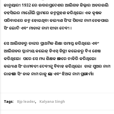
ଜାନୁୟାରୀ 1932 ରେ ଉତ୍ତରପ୍ରଦେଶର ଆଲିଗଡ ଜିଲ୍ଲାର ଅତରଉଲି
ତହସିଲର ମାଧୌଲି ଗ୍ରାମରେ ଜନ୍ମଗ୍ରହଣ କରିଥିଲେ। ଏକ କୃଷକ
ପରିବାରରେ ଜନ୍ମ ହୋଇଥିବା କଲ୍ୟାଣ ସିଂଙ୍କ ପିତାଙ୍କ ନାମ ତେଜପାଲ
ସିଂ ଲୋଦି ଏବଂ ମାତାଙ୍କ ନାମ ସୀତା ଦେବୀ ।
ସେ ଆଲିଗଡରୁ ତାଙ୍କର ପ୍ରାଥମିକ ଶିକ୍ଷା ସମାପ୍ତ କରିଥିଲେ ଏବଂ
ଆଲିଗଡର ସ୍ଥାନୀୟ କଲେଜ୍ ଡିଏସ୍ ଡିଗ୍ରୀ କଲେଜରୁ ବିଏ ଶେଷ
କରିଥିଲେ। ପରେ ସେ ମଧ୍ୟ ଶିକ୍ଷକ ଭାବରେ ଚାକିରି କରିଥିଲେ।
କଲ୍ୟାଣ ସିଂ ରାମବତୀ ଦେବୀଙ୍କୁ ବିବାହ କରିଥିଲେ। ତାଙ୍କ ପୁଅର ନାମ
ରାଜଭୀର ସିଂ ଡାକ ନାମ ରାଜୁ ଭୟା ଏବଂ ଝିଅଙ୍କ ନାମ ପ୍ରଭା ବର୍ମା।
Tags:
Bjp leader
,
Kalyana Singh