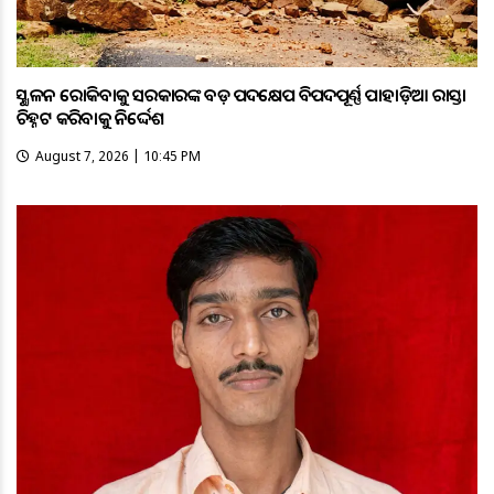
ଭୂସ୍ଖଳନ ରୋକିବାକୁ ସରକାରଙ୍କ ବଡ଼ ପଦକ୍ଷେପ ବିପଦପୂର୍ଣ୍ଣ ପାହାଡ଼ିଆ ରାସ୍ତା
ଚିହ୍ନଟ କରିବାକୁ ନିର୍ଦ୍ଦେଶ
August 7, 2026 | 10:45 PM