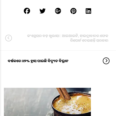
କଂଗ୍ରେସର ବଡ଼ ଖୁଲାସା : ଆଇଆଇଟି, ହାଇଦ୍ରାବାଦର ଫେକ
ରିପୋର୍ଟ ଦେଇଛନ୍ତି ସରକାର
ବର୍ଷକରେ ୪୭% ହ୍ରାସ ପାଇଛି ବିଦ୍ୟୁତ ବିଭ୍ରାଟ