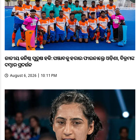
ଜାତୀୟ କନିଷ୍ଠ ପୁରୁଷ ହକି: ପଞ୍ଜାବକୁ ହରାଇ ଫାଇନାଲ୍ରେ ଓଡ଼ିଶା, ବିକ୍ରମଙ୍କ
ଦମ୍ଦାର ପ୍ରଦର୍ଶନ
August 6, 2026 | 10:11 PM