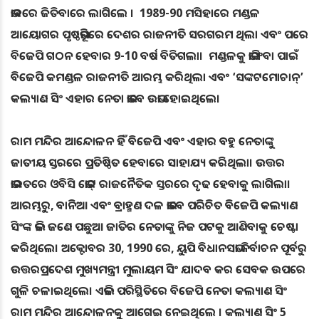
ଭାବରେ ଜିତିବାରେ ଲାଗିଲେ । 1989-90 ମସିହାରେ ମଣ୍ଡଳ
ଆୟୋଗର ପୃଷ୍ଠଭୂମିରେ ଦେଶର ରାଜନୀତି ସରଗରମ ଥିଲା ଏବଂ ପରେ
ବିଜେପି ଗଠନ ହେବାର 9-10 ବର୍ଷ ବିତିଗଲା। ମଣ୍ଡଳକୁ ଭାଙ୍ଗିବା ପାଇଁ
ବିଜେପି କମଣ୍ଡଳ ରାଜନୀତି ଆରମ୍ଭ କରିଥିଲା ​​ଏବଂ ‘ସଙ୍କଟମୋଚାନ୍’
କଲ୍ୟାଣ ସିଂ ଏହାର ନେତା ଭାବେ ଉଭା ହୋଇଥିଲେ।
ରାମ ମନ୍ଦିର ଆନ୍ଦୋଳନ ହିଁ ବିଜେପି ଏବଂ ଏହାର ବହୁ ନେତାଙ୍କୁ
ଜାତୀୟ ସ୍ତରରେ ପ୍ରତିଷ୍ଠିତ ହେବାରେ ସାହାଯ୍ୟ କରିଥିଲା। ଉତ୍ତର
ଭାରତରେ ଓବିସି ଭୋଟ୍ ରାଜନୈତିକ ସ୍ତରରେ ଦୃଢ ହେବାକୁ ଲାଗିଲା।
ଆରମ୍ଭରୁ, ବାନିଆ ଏବଂ ବ୍ରାହ୍ମଣ ଦଳ ଭାବେ ପରିଚିତ ବିଜେପି କଲ୍ୟାଣ
ସିଂଙ୍କ ଭଳି ଜଣେ ପଛୁଆ ଜାତିର ନେତାଙ୍କୁ ନିଜ ପଟକୁ ଆଣିବାକୁ ଚେଷ୍ଟା
କରିଥିଲେ। ଅକ୍ଟୋବର 30, 1990 ରେ, ୟୁପି ବିଧାନସଭା ନିର୍ବାଚନ ପୂର୍ବରୁ
ଉତ୍ତରପ୍ରଦେଶ ମୁଖ୍ୟମନ୍ତ୍ରୀ ମୁଲାୟମ ସିଂ ଯାଦବ କର ସେବକ ଉପରେ
ଗୁଳି ଚଳାଇଥିଲେ। ଏଭଳି ପରିସ୍ଥିତିରେ ବିଜେପି ନେତା କଲ୍ୟାଣ ସିଂ
ରାମ ମନ୍ଦିର ଆନ୍ଦୋଳନକୁ ଆଗେଇ ନେଇଥିଲେ । କଲ୍ୟାଣ ସିଂ 5