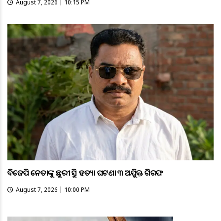
August 7, 2026 | 10:15 PM
ବିଜେପି ନେତାଙ୍କୁ ଛୁରୀ ଭୁସି ହତ୍ୟା ଘଟଣା ୩ ଅଭିଯୁକ୍ତ ଗିରଫ
August 7, 2026 | 10:00 PM