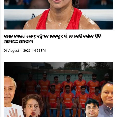
କମନ୍ ୱେଲଥ୍ ଗେମ୍ସ: ବକ୍ସିଂରେ ଭାରତକୁ ସ୍ବର୍ଣ୍ଣ, ୫୪ କେଜି ବର୍ଗରେ ପ୍ରିତି
ପାୱାରଙ୍କ ସଫଳତା
August 1, 2026 | 4:58 PM