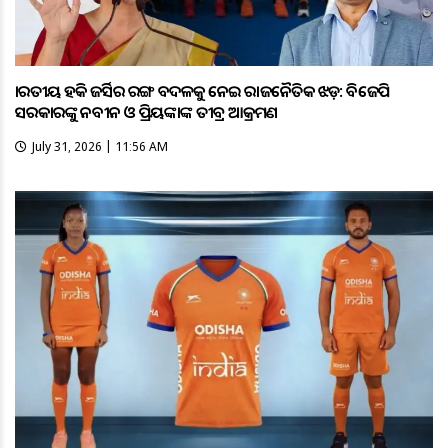
ଭାରତୀୟ ହକି ଜର୍ସିର ରଙ୍ଗ ବଦଳକୁ ନେଇ ରାଜନୈତିକ ଝଡ଼: ବିଜେପି
ସରକାରଙ୍କୁ ନବୀନ ଓ ପ୍ରିୟଙ୍କାଙ୍କ ତୀବ୍ର ଆକ୍ରମଣ
July 31, 2026 | 11:56 AM