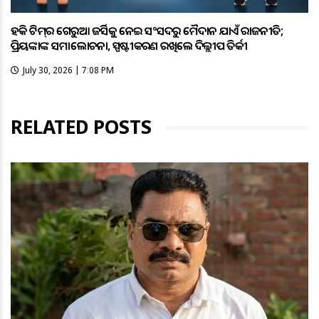
ହକି ଟିମ୍‌ର ଗେରୁଆ ଜର୍ସିକୁ ନେଇ ସଂସଦରୁ ମୈଦାନ ଯାଏଁ ରାଜନୀତି;
ପ୍ରିୟଙ୍କାଙ୍କ ସମାଲୋଚନା, ସ୍ପଷ୍ଟୀକରଣ ରଖିଲେ ଦିଲ୍ଲୀପ ତିର୍କୀ
July 30, 2026 | 7:08 PM
RELATED POSTS