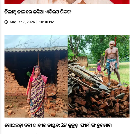
ଭିଜିଲାନ୍ସ ଜାଲରେ ଜଙ୍କିଆ ଏଡିଇଓ ଗିରଫ
August 7, 2026 | 10:30 PM
ଗୋଠଛଡ଼ା ଦନ୍ତା ହାତୀର ତାଣ୍ଡବ: 2ଟି କୁକୁଡ଼ା ଫାର୍ମ ଭାଙ୍ଗି ଚୁରମାର