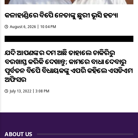
କଳାହାଣ୍ଡିରେ ବିଜେପି ନେତାଙ୍କୁ ଛୁରୀ ଭୂସି ହତ୍ୟା
August 6, 2026 | 10:04 PM
ଯଦି ଆପଣଙ୍କର ଦମ ଅଛି ତାହାଲେ ଚାକିରିରୁ
ବରଖାସ୍ତ କରିକି ଦେଖାନ୍ତୁ; କାମରେ ବାଧା ଦେବାରୁ
ପୂର୍ବତନ ବିଜେପି ବିଧାୟକଙ୍କୁ ଏପରି କହିଲେ ଏସଡିଏମ
ଅଫିସର
July 13, 2022 | 3:08 PM
ABOUT US