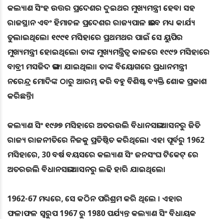
କଲ୍ୟାଣ ସିଂହ ଉତ୍ତର ପ୍ରଦେଶର ଦୁଇଥର ମୁଖ୍ୟମନ୍ତ୍ରୀ ହେବା ସହ
ରାଜସ୍ଥାନ ଏବଂ ହିମାଚଳ ପ୍ରଦେଶର ରାଜ୍ୟପାଳ ଭାବେ ମଧ୍ୟ କାର୍ଯ୍ୟ
ତୁଲାଇଥିଲେ। ୧୯୯୧ ମସିହାରେ ପ୍ରଥମଥର ପାଇଁ ସେ ୟୁପିର
ମୁଖ୍ୟମନ୍ତ୍ରୀ ହୋଇଥିଲେ। ତାଙ୍କ ମୁଖ୍ୟମନ୍ତ୍ରିତ୍ୱ କାଳରେ ୧୯୯୨ ମସିହାରେ
ବାବ୍ରୀ ମସଜିଦ ଭଙ୍ଗା ଯାଇଥିଲା। ତାଙ୍କ ବିୟୋଗରେ ପ୍ରଧାନମନ୍ତ୍ରୀ
ନରେନ୍ଦ୍ର ମୋଦିଙ୍କ ଠାରୁ ଆରମ୍ଭ କରି ବହୁ ବିଶିଷ୍ଟ ବ୍ୟକ୍ତି ଶୋକ ପ୍ରକାଶ
କରିଛନ୍ତି।
କଲ୍ୟାଣ ସିଂ ୧୯୬୭ ମସିହାରେ ଅତରଉଲି ବିଧାନସଭା ଆସନରୁ ଜିତି
ରାଜ୍ୟ ରାଜନୀତିରେ ନିଜକୁ ପ୍ରତିଷ୍ଠିତ କରିଥିଲେ। ଏହା ପୂର୍ବରୁ 1962
ମସିହାରେ, 30 ବର୍ଷ ବୟସରେ କଲ୍ୟାଣ ସିଂ ଜନସଂଘ ଟିକେଟ୍ ରେ
ଅତରଉଲି ବିଧାନସଭା ଆସନରୁ ଲଢି ହାରି ଯାଇଥିଲେ।
1962-67 ମଧ୍ୟରେ, ସେ କଠିନ ପରିଶ୍ରମ କରି ଥିଲେ । ଏହାର
ଫଳାଫଳ ସ୍ବରୁପ 1967 ରୁ 1980 ପର୍ଯ୍ୟନ୍ତ କଲ୍ୟାଣ ସିଂ ବିଧାୟକ