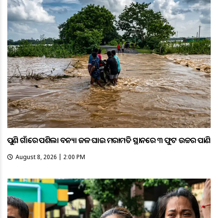
ପୁଣି ଗାଁରେ ପଶିଲା ବନ୍ୟା ଜଳ ଘାଇ ମରାମତି ସ୍ଥାନରେ ୩ ଫୁଟ ଉଚ୍ଚର ପାଣି
August 8, 2026 | 2:00 PM