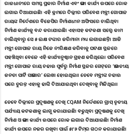
ରାଜଧାନୀରେ ସମସ୍ତ ପ୍ରକାର ନିର୍ମାଣ ଏବଂ ଭଙ୍ଗା କାର୍ଯ୍ୟ ଉପରେ ରୋକ
ଲଗାଇ ଦିଆଯାଇଛି। ଏହି କ୍ରମରେ ଦିଲ୍ଲୀର ପରିବେଶ ମନ୍ତ୍ରୀ ଗୋପାଳ
ରାୟଙ୍କ ନିର୍ଦେଶରେ ବିଜେପିର ନିର୍ମାଣଧୀନ ଅଫିସରେ ଚାଲିଥିବା
ନିର୍ମାଣ କାର୍ଯ୍ୟକୁ ବନ୍ଦ କରାଯାଇଛି। ଏହାସହ କଟକଣା ସତ୍ତ୍ୱେ କାମ
ଚାଲିଥିବାରୁ ସେ ୫ ଲକ୍ଷ ଟଙ୍କାର ଜରିମାନା ମଧ୍ୟ ଲଗାଇଛନ୍ତି। ଆଜି
ମନ୍ତ୍ରୀ ଗୋପାଳ ରାୟ ନିଜେ ନୀରିକ୍ଷଣ କରିବାକୁ ଘଟଣା ସ୍ଥଳରେ
ପହଞ୍ଚିଥିବା ବେଳେ ଏହି କାର୍ଯ୍ୟାନୁଷ୍ଠାନ ଗ୍ରହଣ କରିଥିଲେ। ପରିବେଶ
ମନ୍ତ୍ରୀ ଗୋପାଳ ରାୟ ଚଢାଉ ପୂର୍ବରୁ ନିର୍ମାଣ ସ୍ଥଳର ଗେଟ୍‌ରେ ‘ଭାରତୀୟ
ଜନତା ପାର୍ଟି ସଭାଗାର’ ଲେଖା ହୋଇଥିଲା। ତେବେ ମନ୍ତ୍ରୀଙ୍କ ଚଢାଉ
ପରେ ତୁରନ୍ତ ଏହାକୁ ଢାଙ୍କି ଦିଆଯାଇଥିବା ଦେଖିବାକୁ ମିଳିଥିଲା।
ତେବେ ଦିଲ୍ଲୀରେ ପ୍ରଦୂଷଣକୁ ଦେଖି CQAM ନିର୍ଦ୍ଦେଶରେ ଗ୍ରାପ୍‌ ତୃତୀୟ
ପର୍ଯ୍ୟାୟ କଟକଣାକୁ ଲାଗୁ କରାଯାଇଛି। ବଢୁଥିବା ପ୍ରଦୂଷଣକୁ ଦେଖି
ନିର୍ମାଣ ଓ ଭଙ୍ଗା କାର୍ଯ୍ୟ ଉପରେ ରୋକ ଲଗାଇ ଦିଆଯାଇଛି। ନିର୍ମାଣ
କାର୍ଯ୍ୟ ଉପରେ ନଜର ରଖିବା ପାଇଁ ୫୮୬ ଟିମ୍‌ର ଗଠନ କରାଯାଇଛି।