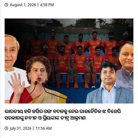
August 1, 2026 | 4:58 PM
ଭାରତୀୟ ହକି ଜର୍ସିର ରଙ୍ଗ ବଦଳକୁ ନେଇ ରାଜନୈତିକ ଝଡ଼: ବିଜେପି
ସରକାରଙ୍କୁ ନବୀନ ଓ ପ୍ରିୟଙ୍କାଙ୍କ ତୀବ୍ର ଆକ୍ରମଣ
July 31, 2026 | 11:56 AM