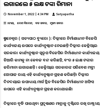
ଲଗାଇଲେ ୫ ଲକ୍ଷ ଟଙ୍କା ଜରିମାନା
November 1, 2022 | 4:34 PM
Satyapatha
ଜାତୀୟ
ଦେଶ ବିଦେଶ
ବଡ ଖବର
ମୁଖ୍ୟ ଖବର
ଭୁବନେଶ୍ୱର ( ସତ୍ୟପାଠ ବ୍ୟୁରୋ ): ଦିଲ୍ଲୀରେ ନିର୍ମାଣାଧୀନ ବିଜେପି
କାର୍ଯ୍ୟାଳୟ ଉପରେ କାର୍ଯ୍ୟନୁଷ୍ଠାନ ନେଇଛନ୍ତି ଦିଲ୍ଲୀର କେଜ୍ରିଓ୍ବାଲ
ସରକାର। କାର୍ଯ୍ୟନୁଷ୍ଠାନ ସ୍ବରୂପ ବିଜେପିର ନିର୍ମାଣଧୀନ କାର୍ଯ୍ୟାଳୟ
ତିଆରି କାମକୁ ନା କେବଳ ବନ୍ଦ କରିଛନ୍ତି, ବଂର ୫ ଲକ୍ଷ ଟଙ୍କାର
ଜରିମାନା ଲଗାଇଛନ୍ତି । କେଜ୍ରିଓ୍ବାଲ ସରକାରଙ୍କ ପରିବେଶ ମନ୍ତ୍ରୀ
ଗୋପାଳ ରାୟ ଏହି କାର୍ଯ୍ୟାନୁଷ୍ଠାନ ଗ୍ରହଣ କରିଛନ୍ତି। ଦିଲ୍ଲୀର
ଦିନଦୟାଲ ଉପାଧ୍ୟାୟ ମାର୍ଗ ସ୍ଥିତ ବିଜେପିର ନିର୍ମାଣଧୀନ ଅଫିସ
ଉପରେ ଏହି କାର୍ଯ୍ୟାନୁଷ୍ଠାନ ଗ୍ରହଣ କରାଯାଇଛି।
ଦିଲ୍ଲୀରେ ବୃଦ୍ଧି ପାଉଥିବା ପ୍ରଦୂଷଣର ମାତ୍ରାକୁ ଦୃଷ୍ଟିରେ ରଖି ରାଷ୍ଟ୍ରୀୟ