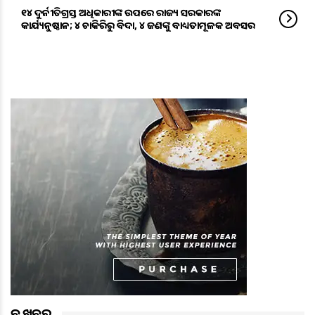
୧୪ ଦୁର୍ନୀତିଗ୍ରସ୍ତ ଅଧିକାରୀଙ୍କ ଉପରେ ରାଜ୍ୟ ସରକାରଙ୍କ
କାର୍ଯ୍ୟନୁଷ୍ଠାନ; ୪ ଚାକିରିରୁ ବିଦା, ୪ ଜଣଙ୍କୁ ବାଧ୍ୟତାମୂଳକ ଅବସର
ବଡ ଖବର