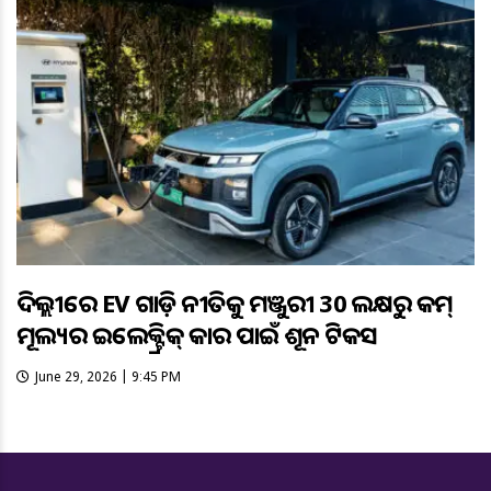
ଦିଲ୍ଲୀରେ EV ଗାଡ଼ି ନୀତିକୁ ମଞ୍ଜୁରୀ 30 ଲକ୍ଷରୁ କମ୍
ମୂଲ୍ୟର ଇଲେକ୍ଟ୍ରିକ୍ କାର ପାଇଁ ଶୂନ ଟିକସ
June 29, 2026 | 9:45 PM