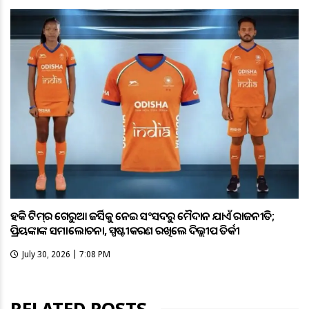
ହକି ଟିମ୍‌ର ଗେରୁଆ ଜର୍ସିକୁ ନେଇ ସଂସଦରୁ ମୈଦାନ ଯାଏଁ ରାଜନୀତି;
ପ୍ରିୟଙ୍କାଙ୍କ ସମାଲୋଚନା, ସ୍ପଷ୍ଟୀକରଣ ରଖିଲେ ଦିଲ୍ଲୀପ ତିର୍କୀ
July 30, 2026 | 7:08 PM