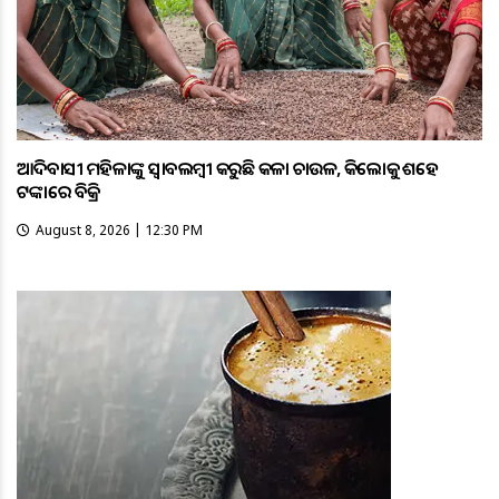
ଆଦିବାସୀ ମହିଳାଙ୍କୁ ସ୍ଵାବଲମ୍ଵୀ କରୁଛି କଳା ଚାଉଳ, କିଲୋକୁ ଶହେ
ଟଙ୍କାରେ ବିକ୍ରି
August 8, 2026 | 12:30 PM