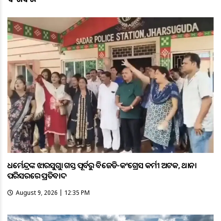
ଧର୍ମେନ୍ଦ୍ରଙ୍କ ଝାରସୁଗୁଡ଼ା ଗସ୍ତ ପୂର୍ବରୁ ବିଜେଡି-କଂଗ୍ରେସ କର୍ମୀ ଅଟକ, ଥାନା
ପରିସରରେ ପ୍ରତିବାଦ
August 9, 2026 | 12:35 PM