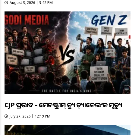
August 3, 2026 | 9:42 PM
CJP ପ୍ରଭାବ – ମେନଷ୍ଟ୍ରୀମ୍ ନ୍ୟୁଜ୍ ଚ୍ୟାନେଲଂକ ମୃତ୍ୟୁ
July 27, 2026 | 12:19 PM