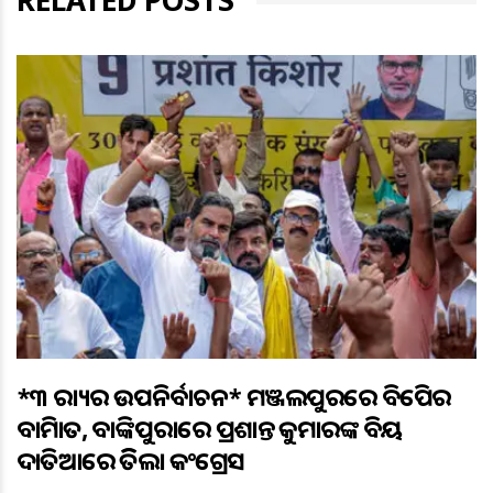
RELATED POSTS
*୩ ରାଜ୍ୟର ଉପନିର୍ବାଚନ* ମଞ୍ଜଲପୁରରେ ବିଜେପିର
ବାଜିମାତ, ବାଙ୍କିପୁରାରେ ପ୍ରଶାନ୍ତ କୁମାରଙ୍କ ବିଜୟ
ଦାତିଆରେ ଜିତିଲା କଂଗ୍ରେସ