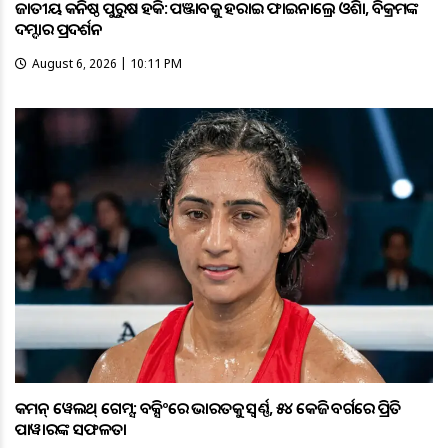
ଜାତୀୟ କନିଷ୍ଠ ପୁରୁଷ ହକି: ପଞ୍ଜାବକୁ ହରାଇ ଫାଇନାଲ୍ରେ ଓଡ଼ିଶା, ବିକ୍ରମଙ୍କ
ଦମ୍ଦାର ପ୍ରଦର୍ଶନ
August 6, 2026 | 10:11 PM
କମନ୍ ୱେଲଥ୍ ଗେମ୍ସ: ବକ୍ସିଂରେ ଭାରତକୁ ସ୍ବର୍ଣ୍ଣ, ୫୪ କେଜି ବର୍ଗରେ ପ୍ରିତି
ପାୱାରଙ୍କ ସଫଳତା