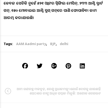
କେବଳ ସେତିକି ନୁହେଁ ୫୨୧ ଓ୍ବାଟର ସ୍ପିଙ୍ଗିଲ ମେସିନ୍, ୨୩୩ ଆଣ୍ଟି ସ୍ମାର୍ଟ
ଗନ୍, ୧୫୦ ମୋବାଇଲ ଆଣ୍ଟି ସ୍ମଗ୍ ଗନ୍‌ରେ ପାଣି ଫୋପାଡିବା କାମ
ଆରମ୍ଭ କରାଯାଉଛି।
Tags:
AAM Aadmi party
,
BJP
,
delhi
ଆମ ଗଣତନ୍ତ୍ର ମଜବୁତ୍, ତେଣୁ ପ୍ରଧାନମନ୍ତ୍ରୀ ଯେଉଁ ଦେଶକୁ ଯାଉଛନ୍ତି
ସେଠାରେ ତାଙ୍କୁ ଅଧିକ ସମ୍ମାନ ମିଳୁଛି: ଅଶୋକ ଗେହଲଟ