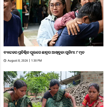
ବ୍ୟାଙ୍କକର ପ୍ରତିଷ୍ଠିତ ସ୍କୁଲରେ ଛାତ୍ରର ଆଖିବୁଜା ଗୁଳିମାଡ଼: ୮ ମୃତ
August 8, 2026 | 1:30 PM