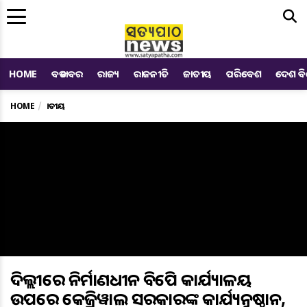
Me
HOME
ବଡ ଖବର
ରାଜ୍ୟ
ରାଜନୀତି
ଜାତୀୟ
ପରିବେଶ
ଦେଶ ବ
HOME
ଜାତୀୟ
ଦିଲ୍ଲୀରେ ନିର୍ମାଣଧୀନ ବିଜେପି କାର୍ଯ୍ୟାଳୟ
ଉପରେ କେଜ୍ରିୱାଲ ସରକାରଙ୍କ କାର୍ଯ୍ୟନୁଷ୍ଠାନ,