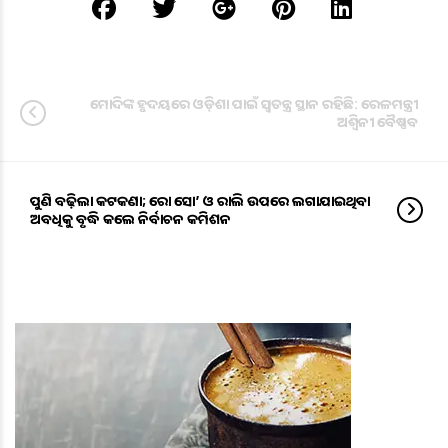
ମୋଦିଙ୍କ ହୃଦୟରେ ଓଡ଼ିଶା ପାଇଁ ସ୍ୱତନ୍ତ୍ର ସ୍ଥାନ ରହିଛି: ରେଳମନ୍ତ୍ରୀ
ଅଶ୍ୱିନୀ ବୈଷ୍ଣବ
ପୁଣି ବଢ଼ିଲା କଟକଣା; ରୋଡ ସୋ’ ଓ ରାଲି ଉପରେ ଲଗାଯାଇଥିବା
ଅବଧିକୁ ବୃଦ୍ଧି କଲେ ନିର୍ବାଚନ କମିଶନ