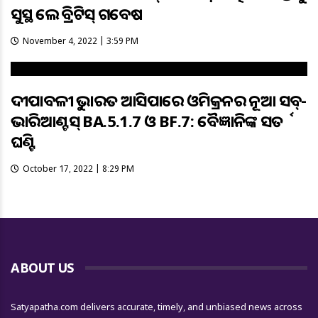
ସୁସ୍ଥ କଲେ ବ୍ରିଟିସ୍‌ ଗବେଷକ
November 4, 2022 | 3:59 PM
ଦୀପାବଳୀକୁ ଭାରତ ଆସିପାରେ ଓମିକ୍ରନର ନୂଆ ସବ୍-
ଭାରିଆଣ୍ଟସ୍ BA.5.1.7 ଓ BF.7: ବୈଜ୍ଞାନିକଙ୍କ ସତର୍କ
ଘଣ୍ଟି
October 17, 2022 | 8:29 PM
ABOUT US
Satyapatha.com delivers accurate, timely, and unbiased news across