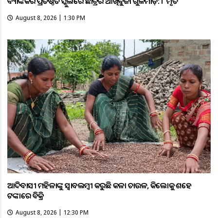
ବ୍ୟାଙ୍କକର ପ୍ରତିଷ୍ଠିତ ସ୍କୁଲରେ ଛାତ୍ରର ଆଖିବୁଜା ଗୁଳିମାଡ଼: ୮ ମୃତ
August 8, 2026 | 1:30 PM
ଆଦିବାସୀ ମହିଳାଙ୍କୁ ସ୍ଵାବଲମ୍ଵୀ କରୁଛି କଳା ଚାଉଳ, କିଲୋକୁ ଶହେ
ଟଙ୍କାରେ ବିକ୍ରି
August 8, 2026 | 12:30 PM