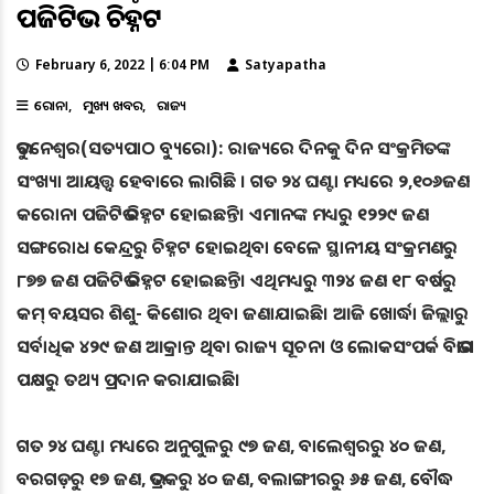
ପଜିଟିଭ ଚିହ୍ନଟ
February 6, 2022 | 6:04 PM
Satyapatha
କରୋନା
ମୁଖ୍ୟ ଖବର
ରାଜ୍ୟ
ଭୁବନେଶ୍ୱର(ସତ୍ୟପାଠ ବ୍ୟୁରୋ): ରାଜ୍ୟରେ ଦିନକୁ ଦିନ ସଂକ୍ରମିତଙ୍କ
ସଂଖ୍ୟା ଆୟତ୍ତ୍ୱ ହେବାରେ ଲାଗିଛି । ଗତ ୨୪ ଘଣ୍ଟା ମଧ୍ୟରେ ୨,୧୦୬ଜଣ
କରୋନା ପଜିଟିଭ ଚିହ୍ନଟ ହୋଇଛନ୍ତି। ଏମାନଙ୍କ ମଧ୍ୟରୁ ୧୨୨୯ ଜଣ
ସଙ୍ଗରୋଧ କେନ୍ଦ୍ରରୁ ଚିହ୍ନଟ ହୋଇଥିବା ବେଳେ ସ୍ଥାନୀୟ ସଂକ୍ରମଣରୁ
୮୭୭ ଜଣ ପଜିଟିଭ ଚିହ୍ନଟ ହୋଇଛନ୍ତି। ଏଥିମଧ୍ୟରୁ ୩୨୪ ଜଣ ୧୮ ବର୍ଷରୁ
କମ୍ ବୟସର ଶିଶୁ- କିଶୋର ଥିବା ଜଣାଯାଇଛି। ଆଜି ଖୋର୍ଦ୍ଧା ଜିଲ୍ଲାରୁ
ସର୍ବାଧିକ ୪୨୯ ଜଣ ଆକ୍ରାନ୍ତ ଥିବା ରାଜ୍ୟ ସୂଚନା ଓ ଲୋକସଂପର୍କ ବିଭାଗ
ପକ୍ଷରୁ ତଥ୍ୟ ପ୍ରଦାନ କରାଯାଇଛି।
ଗତ ୨୪ ଘଣ୍ଟା ମଧ୍ୟରେ ଅନୁଗୁଳରୁ ୯୭ ଜଣ, ବାଲେଶ୍ୱରରୁ ୪୦ ଜଣ,
ବରଗଡ଼ରୁ ୧୭ ଜଣ, ଭଦ୍ରକରୁ ୪୦ ଜଣ, ବଲାଙ୍ଗୀରରୁ ୬୫ ଜଣ, ବୌଦ୍ଧ