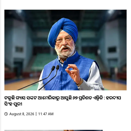
ଟଳୁଛି ଗ୍ୟାସ ସଙ୍କଟ ଆମେରିକାରୁ ଆସୁଛି ୬୭ ପ୍ରତିଶତ ଏଲ୍ପିଜି : ହରଦୀପ
ସିଂହ ପୁରୀ
August 8, 2026 | 11:47 AM