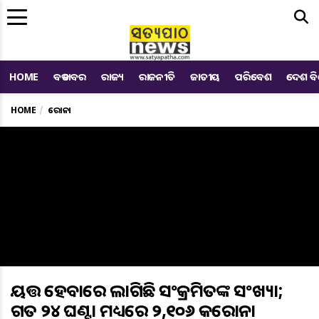
Me
HOME
ବଡ ଖବର
ରାଜ୍ୟ
ରାଜନୀତି
ଜାତୀୟ
ପରିବେଶ
ଦେଶ ବ
HOME
କରୋନା
ଆୟତ୍ତ ହେବାରେ ଲାଗିଛି ସଂକ୍ରମିତଙ୍କ ସଂଖ୍ୟା;
ଗତ ୨୪ ଘଣ୍ଟା ମଧ୍ୟରେ ୨,୧୦୬ କରୋନା