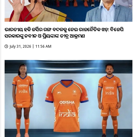
ଭାରତୀୟ ହକି ଜର୍ସିର ରଙ୍ଗ ବଦଳକୁ ନେଇ ରାଜନୈତିକ ଝଡ଼: ବିଜେପି
ସରକାରଙ୍କୁ ନବୀନ ଓ ପ୍ରିୟଙ୍କାଙ୍କ ତୀବ୍ର ଆକ୍ରମଣ
July 31, 2026 | 11:56 AM