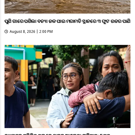
ପୁଣି ଗାଁରେ ପଶିଲା ବନ୍ୟା ଜଳ ଘାଇ ମରାମତି ସ୍ଥାନରେ ୩ ଫୁଟ ଉଚ୍ଚର ପାଣି
August 8, 2026 | 2:00 PM