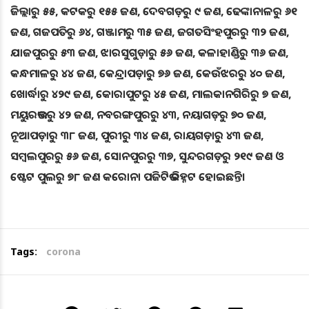
ଜିଲ୍ଲାରୁ ୫୫, କଟକରୁ ୧୫୫ ଜଣ, ଦେବଗଡ଼ରୁ ୯ ଜଣ, ଢେଙ୍କାନାଳରୁ ୬୧
ଜଣ, ଗଜପତିରୁ ୬୪, ଗଞ୍ଜାମରୁ ୩୫ ଜଣ, ଜଗତସିଂହପୁରରୁ ୩୨ ଜଣ,
ଯାଜପୁରରୁ ୫୩ ଜଣ, ଝାରସୁଗୁଡ଼ାରୁ ୫୬ ଜଣ, କଳାହାଣ୍ଡିରୁ ୩୬ ଜଣ,
କନ୍ଧମାଳରୁ ୪୪ ଜଣ, କେନ୍ଦ୍ରାପଡ଼ାରୁ ୭୬ ଜଣ, କେଉଁଝରରୁ ୪୦ ଜଣ,
ଖୋର୍ଦ୍ଧାରୁ ୪୨୯ ଜଣ, କୋରାପୁଟରୁ ୪୫ ଜଣ, ମାଲକାନଗିରିରୁ ୭ ଜଣ,
ମୟୁରଭଞ୍ଜରୁ ୪୨ ଜଣ, ନବରଙ୍ଗପୁରରୁ ୪୩, ନୟାଗଡ଼ରୁ ୭୦ ଜଣ,
ନୂଆପଡ଼ାରୁ ୩୮ ଜଣ, ପୁରୀରୁ ୩୪ ଜଣ, ରାୟଗଡ଼ାରୁ ୪୩ ଜଣ,
ସମ୍ୱଲପୁରରୁ ୫୬ ଜଣ, ସୋନପୁରରୁ ୩୭, ସୁନ୍ଦରଗଡ଼ରୁ ୨୧୯ ଜଣ ଓ
ଷ୍ଟେଟ ପୁଲରୁ ୭୮ ଜଣ କରୋନା ପଜିଟିଭ ଚିହ୍ନଟ ହୋଇଛନ୍ତି।
Tags:
corona