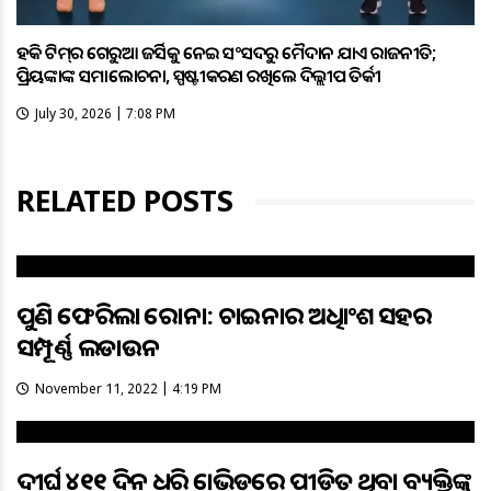
ହକି ଟିମ୍‌ର ଗେରୁଆ ଜର୍ସିକୁ ନେଇ ସଂସଦରୁ ମୈଦାନ ଯାଏଁ ରାଜନୀତି;
ପ୍ରିୟଙ୍କାଙ୍କ ସମାଲୋଚନା, ସ୍ପଷ୍ଟୀକରଣ ରଖିଲେ ଦିଲ୍ଲୀପ ତିର୍କୀ
July 30, 2026 | 7:08 PM
RELATED POSTS
ପୁଣି ଫେରିଲା କରୋନା: ଚାଇନାର ଅଧିକାଂଶ ସହର
ସମ୍ପୂର୍ଣ୍ଣ ଲକଡାଉନ
November 11, 2022 | 4:19 PM
ଦୀର୍ଘ ୪୧୧ ଦିନ ଧରି କୋଭିଡ୍‌ରେ ପୀଡ଼ିତ ଥିବା ବ୍ୟକ୍ତିଙ୍କୁ