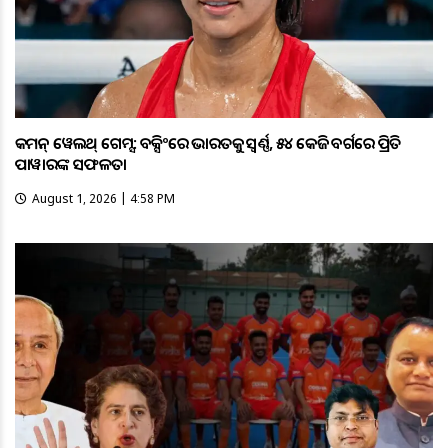
କମନ୍ ୱେଲଥ୍ ଗେମ୍ସ: ବକ୍ସିଂରେ ଭାରତକୁ ସ୍ବର୍ଣ୍ଣ, ୫୪ କେଜି ବର୍ଗରେ ପ୍ରିତି
ପାୱାରଙ୍କ ସଫଳତା
August 1, 2026 | 4:58 PM