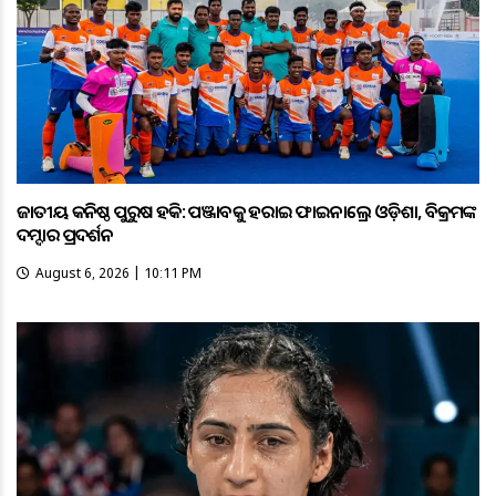
ଜାତୀୟ କନିଷ୍ଠ ପୁରୁଷ ହକି: ପଞ୍ଜାବକୁ ହରାଇ ଫାଇନାଲ୍ରେ ଓଡ଼ିଶା, ବିକ୍ରମଙ୍କ
ଦମ୍ଦାର ପ୍ରଦର୍ଶନ
August 6, 2026 | 10:11 PM