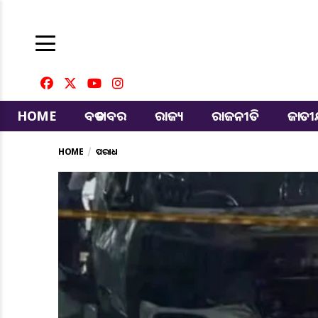
HOME
ବଡ ଖବର
ରାଜ୍ୟ
ରାଜନୀତି
ଜାତ
HOME
ଅପରାଧ