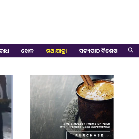
ରାଧ
ଖେଳ
ରଥ ଯାତ୍ରା
ସତ୍ୟପାଠ ବିଶେଷ