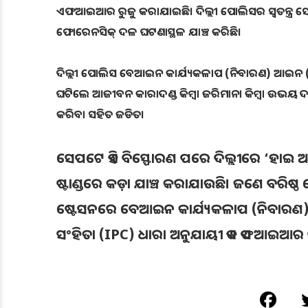
ଏଫଆଇଆର ରୁଜୁ କରାଯାଇଛି। ଦିଲ୍ଲୀ ପୋଲିସର ସ୍ୱତନ୍ତ୍ର ସ
ଫୋରେନସିକ୍ ଦଳ ଘଟଣାସ୍ଥଳ ଯାଞ୍ଚ କରିଛି।
ଦିଲ୍ଲୀ ପୋଲିସ ବେଆଇନ କାର୍ଯ୍ୟକଳାପ (ନିବାରଣ) ଆଇନ (U
ଘଟିଲେ ଆଜୀବନ କାରାଦଣ୍ଡ କିମ୍ବା ଜରିମାନା କିମ୍ବା ଉଭୟ ଦଣ୍
କରିବା ସହିତ ଜଡିତ।
ସେପଟେ ଏହି ବିସ୍ଫୋରଣ ପରେ ଦିଲ୍ଲୀରେ ‘ହାଇ ଆ
ଷ୍ଟାଣ୍ଡରେ କଡ଼ା ଯାଞ୍ଚ କରାଯାଉଛି। ଜଣେ ବରି
ଷ୍ଟେସନରେ ବେଆଇନ କାର୍ଯ୍ୟକଳାପ (ନିବାରଣ
ସଂହିତା (IPC) ଧାରା ଅନୁଯାୟୀ ଏକ ଏଫଆଇଆର 