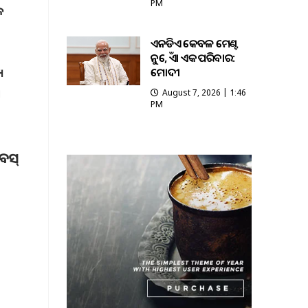
PM
କ
ଏନଡିଏ କେବଳ ମେଣ୍ଟ
ନୁହେଁ, ଏହା ଏକ ପରିବାର:
ମୋଦୀ
ୁ
ା
August 7, 2026 | 1:46
PM
ବସ୍