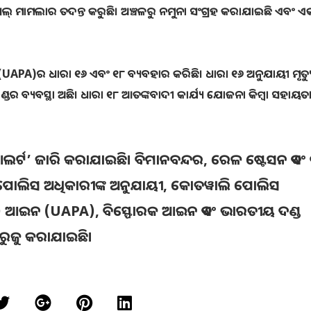
େଲ୍ ମାମଲାର ତଦନ୍ତ କରୁଛି। ଅଞ୍ଚଳରୁ ନମୁନା ସଂଗ୍ରହ କରାଯାଇଛି ଏବଂ ଏ
APA)ର ଧାରା ୧୬ ଏବଂ ୧୮ ବ୍ୟବହାର କରିଛି। ଧାରା ୧୬ ଅନୁଯାୟୀ ମୃତ୍ୟ
ଡର ବ୍ୟବସ୍ଥା ଅଛି। ଧାରା ୧୮ ଆତଙ୍କବାଦୀ କାର୍ଯ୍ୟ ଯୋଜନା କିମ୍ବା ସହାୟତ
ଲର୍ଟ’ ଜାରି କରାଯାଇଛି। ବିମାନବନ୍ଦର, ରେଳ ଷ୍ଟେସନ ଏବଂ 
ଷ୍ଠ ପୋଲିସ ଅଧିକାରୀଙ୍କ ଅନୁଯାୟୀ, କୋତୱାଲି ପୋଲିସ
) ଆଇନ (UAPA), ବିସ୍ଫୋରକ ଆଇନ ଏବଂ ଭାରତୀୟ ଦଣ୍ଡ
ରୁଜୁ କରାଯାଇଛି।