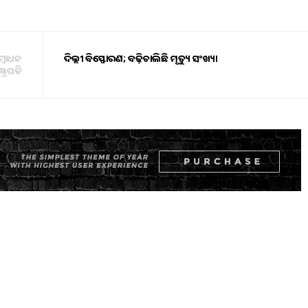
୍ବୋଧନ
ଦିଲ୍ଲୀ ବିସ୍ଫୋରଣ; ବଢ଼ିଚାଲିଛି ମୃତ୍ୟୁ ସଂଖ୍ୟା
ଟ୍ରପତି