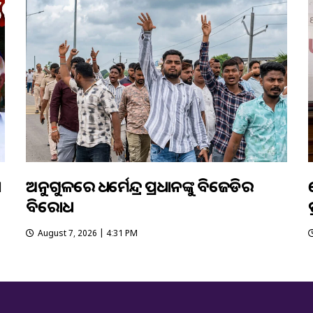
ା
ଅନୁଗୁଳରେ ଧର୍ମେନ୍ଦ୍ର ପ୍ରଧାନଙ୍କୁ ବିଜେଡିର
ବିରୋଧ
ପ
August 7, 2026 | 4:31 PM