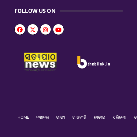
FOLLOW US ON
HOME
ବଡ ଖବର
ରାଜ୍ୟ
ରାଜନୀତି
ଜାତୀୟ
ପରିବେଶ
ଦ