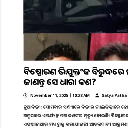
ବିଷ୍ପୋରଣ ଅଭିଯୁକ୍ତଂକ ବିରୁଦ୍ଧର
ଜାଣନ୍ତୁ ସେ ଧାରା କଣ?
November 11, 2025 | 10:28 AM
Satya Patha
ନୂଆଦିଲ୍ଲୀ: ସୋମବାର ସନ୍ଧ୍ୟାରେ ଦିଲ୍ଲୀର ଲାଲକିଲ୍ଲାରେ ହ
ଅନୁସାରେ ଏପର୍ଯ୍ୟନ୍ତ ନଅ ଜଣଙ୍କର ମୃତ୍ୟୁ ହୋଇଛି। ବିସ୍ଫ
ଏଫଆଇଆର ମଧ୍ୟ ରୁଜୁ କରାଯାଇଛି। ଆତଙ୍କବାଦୀ ଆକ୍ରମଣ ପା