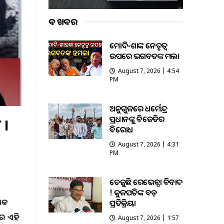
ବଡ ଖବର
ମୋଦି-ଶାହଙ୍କ ନେତୃତ୍ୱ
ଉପରେ ଭଗବତଙ୍କ ହମଲା
August 7, 2026 | 4:54
PM
ଅନୁଗୁଳରେ ଧର୍ମେନ୍ଦ୍ର
ପ୍ରଧାନଙ୍କୁ ବିଜେଡିର
 ।
ବିରୋଧ
August 7, 2026 | 4:31
PM
ତେଜୁଛି ରେଭେନ୍ସା ବିବାଦ
! କୁଳପତିଙ୍କ ବଡ଼
 ଏକ
ପ୍ରତିକ୍ରିୟା
େ ଏହି
August 7, 2026 | 1:57