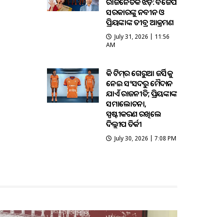
ରାଜନୈତିକ ଝଡ଼: ବିଜେପି
ସରକାରଙ୍କୁ ନବୀନ ଓ
ପ୍ରିୟଙ୍କାଙ୍କ ତୀବ୍ର ଆକ୍ରମଣ
July 31, 2026 | 11:56
AM
ହକି ଟିମ୍‌ର ଗେରୁଆ ଜର୍ସିକୁ
ନେଇ ସଂସଦରୁ ମୈଦାନ
ଯାଏଁ ରାଜନୀତି; ପ୍ରିୟଙ୍କାଙ୍କ
ସମାଲୋଚନା,
ସ୍ପଷ୍ଟୀକରଣ ରଖିଲେ
ଦିଲ୍ଲୀପ ତିର୍କୀ
July 30, 2026 | 7:08 PM