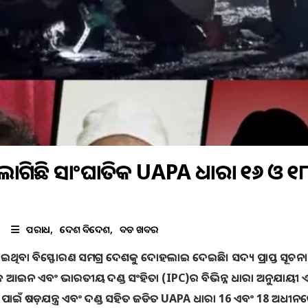
େ ଲାଗିଛି ସାଂଘାତିକ UAPA ଧାରା ୧୬ ଓ ୧୮
ଅପରାଧ
ଦେଶ ବିଦେଶ
ବଡ ଖବର
ୋଇଥିବା ବିସ୍ଫୋରଣ ସମଗ୍ର ଦେଶକୁ ଦୋହଲାଇ ଦେଇଛି। ସଦ୍ୟ ପ୍ରାପ୍ତ ସୂଚନା
ୋରକ ଆଇନ ଏବଂ ଭାରତୀୟ ଦଣ୍ଡ ସଂହିତା (IPC)ର ବିଭିନ୍ନ ଧାରା ଅନୁଯାୟୀ
ଇଁ ଷଡ଼ଯନ୍ତ୍ର ଏବଂ ଦଣ୍ଡ ସହିତ ଜଡିତ UAPA ଧାରା 16 ଏବଂ 18 ଅଧୀନର