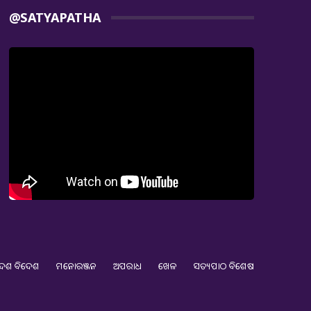
@SATYAPATHA
େଶ ବିଦେଶ
ମନୋରଞ୍ଜନ
ଅପରାଧ
ଖେଳ
ସତ୍ୟପାଠ ବିଶେଷ