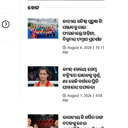
ଖେଳ
ଜାତୀୟ କନିଷ୍ଠ ପୁରୁଷ ହକି:
ପଞ୍ଜାବକୁ ହରାଇ
ଫାଇନାଲ୍ରେ ଓଡ଼ିଶା,
ବିକ୍ରମଙ୍କ ଦମ୍ଦାର ପ୍ରଦର୍ଶନ
August 6, 2026 | 10:11
PM
କମନ୍ ୱେଲଥ୍ ଗେମ୍ସ:
ବକ୍ସିଂରେ ଭାରତକୁ ସ୍ବର୍ଣ୍ଣ,
୫୪ କେଜି ବର୍ଗରେ ପ୍ରିତି
ପାୱାରଙ୍କ ସଫଳତା
August 1, 2026 | 4:58
PM
ଭାରତୀୟ ହକି ଜର୍ସିର ରଙ୍ଗ
ବଦଳକୁ ନେଇ