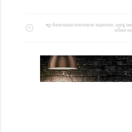
୨୭ରୁ ବିଧାନସଭାର ଶୀତକାଳୀନ ଅଧିବେଶନ, ଗୃହକୁ ସମ
କରିବେ ରାଷ୍