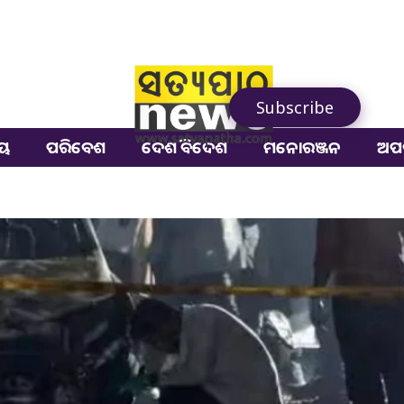
Subscribe
ୀୟ
ପରିବେଶ
ଦେଶ ବିଦେଶ
ମନୋରଞ୍ଜନ
ଅପ