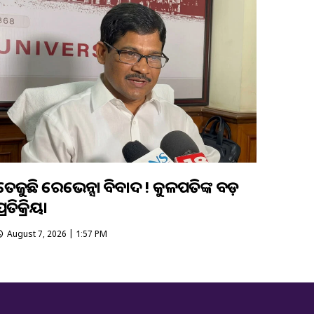
ତେଜୁଛି ରେଭେନ୍ସା ବିବାଦ ! କୁଳପତିଙ୍କ ବଡ଼
୍ରତିକ୍ରିୟା
August 7, 2026 | 1:57 PM