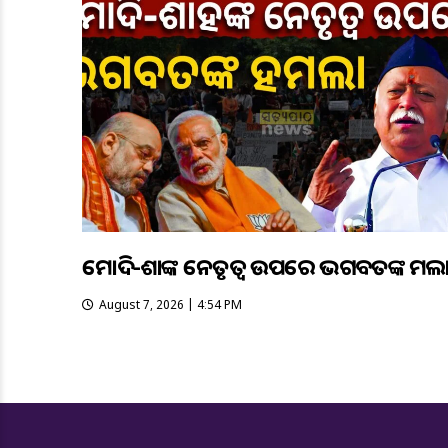
ମୋଦି-ଶାହଙ୍କ ନେତୃତ୍ୱ ଉପରେ ଭଗବତଙ୍କ ହମଲ
August 7, 2026 | 4:54 PM