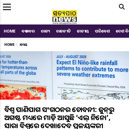
Me
HOME
ବଡ ଖବର
ରାଜ୍ୟ
ରାଜନୀତି
ଜାତୀୟ
ପରିବେଶ
ଦେଶ ବ
HOME
ଜାତୀୟ
ବିଶ୍ୱ ପାଣିପାଗ ସଂଗଠନର ଚେତାବନୀ: ଜୁନ୍‌ରୁ
ଅଗଷ୍ଟ ମଧ୍ୟରେ ମାଡ଼ି ଆସୁଛି ‘ଏଲ୍ ନିନୋ’,
ସାରା ବିଶ୍ୱରେ ଦେଖାଦେବ ପ୍ରଳୟଙ୍କରୀ