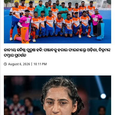
ଜାତୀୟ କନିଷ୍ଠ ପୁରୁଷ ହକି: ପଞ୍ଜାବକୁ ହରାଇ ଫାଇନାଲ୍ରେ ଓଡ଼ିଶା, ବିକ୍ରମଙ୍କ
ଦମ୍ଦାର ପ୍ରଦର୍ଶନ
August 6, 2026 | 10:11 PM