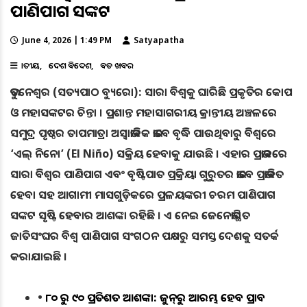
ପାଣିପାଗ ସଙ୍କଟ
June 4, 2026 | 1:49 PM
Satyapatha
ଜାତୀୟ
ଦେଶ ବିଦେଶ
ବଡ ଖବର
ଭୁବନେଶ୍ୱର (ସତ୍ୟପାଠ ବ୍ୟୁରୋ): ସାରା ବିଶ୍ୱକୁ ଘାରିଛି ପ୍ରକୃତିର କୋପ
ଓ ମହାସଙ୍କଟର ଚିନ୍ତା । ପ୍ରଶାନ୍ତ ମହାସାଗରୀୟ କ୍ରାନ୍ତୀୟ ଅଞ୍ଚଳରେ
ସମୁଦ୍ର ପୃଷ୍ଠର ତାପମାତ୍ରା ଅସ୍ବାଭାବିକ ଭାବେ ବୃଦ୍ଧି ପାଉଥିବାରୁ ବିଶ୍ୱରେ
‘ଏଲ୍ ନିନୋ’ (El Niño) ସକ୍ରିୟ ହେବାକୁ ଯାଉଛି । ଏହାର ପ୍ରଭାବରେ
ସାରା ବିଶ୍ୱର ପାଣିପାଗ ଏବଂ ବୃଷ୍ଟିପାତ ପ୍ରକ୍ରିୟା ଗୁରୁତର ଭାବେ ପ୍ରଭାବିତ
ହେବା ସହ ଆଗାମୀ ମାସଗୁଡ଼ିକରେ ପ୍ରଳୟଙ୍କରୀ ଚରମ ପାଣିପାଗ
ସଙ୍କଟ ସୃଷ୍ଟି ହେବାର ଆଶଙ୍କା ରହିଛି । ଏ ନେଇ ଜେନେଭାସ୍ଥିତ
ଜାତିସଂଘର ବିଶ୍ୱ ପାଣିପାଗ ସଂଗଠନ ପକ୍ଷରୁ ସମସ୍ତ ଦେଶକୁ ସତର୍କ
କରାଯାଇଛି ।
•
୮୦ ରୁ ୯୦ ପ୍ରତିଶତ ଆଶଙ୍କା: ଜୁନ୍‌ରୁ ଆରମ୍ଭ ହେବ ପ୍ରଭାବ