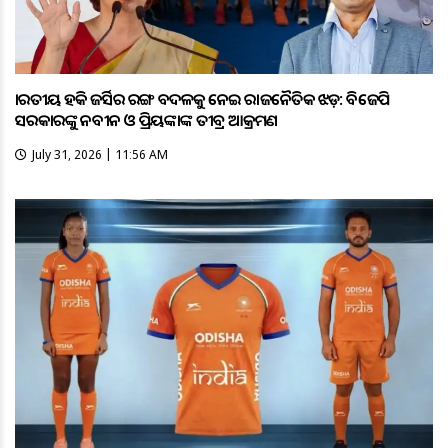
ଭାରତୀୟ ହକି ଜର୍ସିର ରଙ୍ଗ ବଦଳକୁ ନେଇ ରାଜନୈତିକ ଝଡ଼: ବିଜେପି
ସରକାରଙ୍କୁ ନବୀନ ଓ ପ୍ରିୟଙ୍କାଙ୍କ ତୀବ୍ର ଆକ୍ରମଣ
July 31, 2026 | 11:56 AM