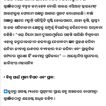
ସ୍ବାଭାବିକଠାରୁ ବହୁତ କମ୍ ହେବ ବୋଲି ସାଉଥ୍ ଏସିଆନ୍ କ୍ଲାଇମେଟ୍
ଆଉଟ୍‌ଲୁକ୍ ଫୋରମ ପକ୍ଷରୁ ଆଶଙ୍କା ପ୍ରକଟ କରାଯାଇଛି । ବର୍ଷା
ଅଭାବରୁ ଭୟଙ୍କର ମରୁଡ଼ି ପରିସ୍ଥିତି ସୃଷ୍ଟି ହୋଇପାରେ, ଯାହା କୃଷି, ସ୍ବାସ୍ଥ୍ୟ
ଓ ଜଳ ପରିଚାଳନା କ୍ଷେତ୍ରକୁ ସମ୍ପୂର୍ଣ୍ଣ ବିପର୍ଯ୍ୟସ୍ତ କରିଦେବାର ସମ୍ଭାବନା
ରହିଛି । “ଏଲ୍ ନିନୋ ଆମ ଦୁଆରମୁହଁରେ ପହଞ୍ଚି ସାରିଛି। ବିଶ୍ୱବାସୀ
ଏହାକୁ ଜରୁରୀକାଳୀନ ଜଳବାୟୁ ଚେତାବନୀ ଭାବେ ଗ୍ରହଣ କରିବା
ଉଚିତ। ଜୀବାଶ୍ମ ଇନ୍ଧନର ବ୍ୟବହାର ବନ୍ଦ କରିବା ଏବଂ ପ୍ରାକୃତିକ
ସମ୍ପଦର ସୁରକ୍ଷା ହିଁ ଏକମାତ୍ର ପ୍ରତିକାର।” — ଆଣ୍ଟୋନିଓ ଗୁଟେରସ,
ଜାତିସଂଘ ମହାସଚିବ
•
ବିଶ୍ୱ ପାଇଁ ମୁଖ୍ୟ ବିପଦ ଏବଂ ପ୍ରଭାବ:
ଜୁନ୍‌ରୁ ଅଗଷ୍ଟ ମଧ୍ୟରେ ପୃଥିବୀର ପ୍ରାୟ ସବୁ ଅଞ୍ଚଳରେ ତାପମାତ୍ରା
ସ୍ବାଭାବିକଠାରୁ ଯଥେଷ୍ଟ ଅଧିକ ରହିବ ।