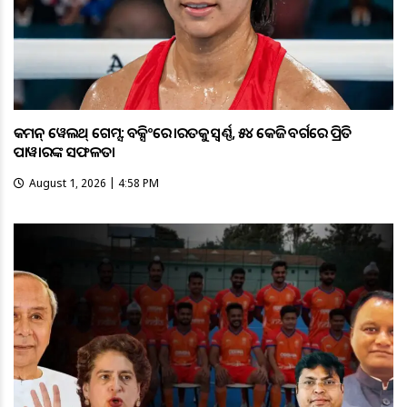
କମନ୍ ୱେଲଥ୍ ଗେମ୍ସ: ବକ୍ସିଂରେ ଭାରତକୁ ସ୍ବର୍ଣ୍ଣ, ୫୪ କେଜି ବର୍ଗରେ ପ୍ରିତି
ପାୱାରଙ୍କ ସଫଳତା
August 1, 2026 | 4:58 PM