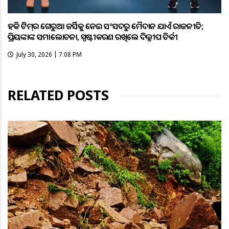
ହକି ଟିମ୍‌ର ଗେରୁଆ ଜର୍ସିକୁ ନେଇ ସଂସଦରୁ ମୈଦାନ ଯାଏଁ ରାଜନୀତି;
ପ୍ରିୟଙ୍କାଙ୍କ ସମାଲୋଚନା, ସ୍ପଷ୍ଟୀକରଣ ରଖିଲେ ଦିଲ୍ଲୀପ ତିର୍କୀ
July 30, 2026 | 7:08 PM
RELATED POSTS