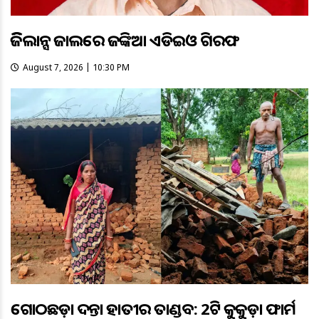
ଭିଜିଲାନ୍ସ ଜାଲରେ ଜଙ୍କିଆ ଏଡିଇଓ ଗିରଫ
August 7, 2026 | 10:30 PM
ଗୋଠଛଡ଼ା ଦନ୍ତା ହାତୀର ତାଣ୍ଡବ: 2ଟି କୁକୁଡ଼ା ଫାର୍ମ