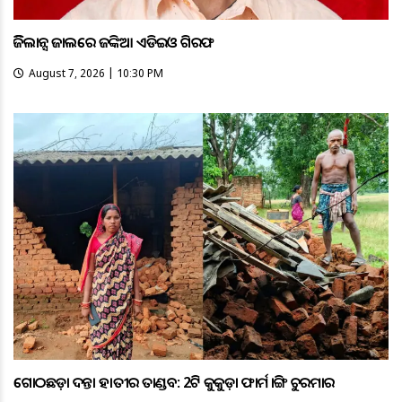
ଭିଜିଲାନ୍ସ ଜାଲରେ ଜଙ୍କିଆ ଏଡିଇଓ ଗିରଫ
August 7, 2026 | 10:30 PM
ଗୋଠଛଡ଼ା ଦନ୍ତା ହାତୀର ତାଣ୍ଡବ: 2ଟି କୁକୁଡ଼ା ଫାର୍ମ ଭାଙ୍ଗି ଚୁରମାର