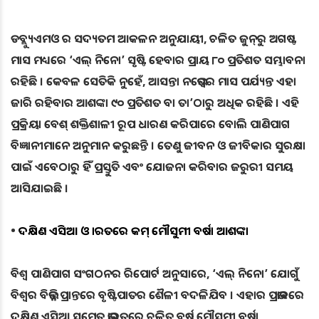
ଡବ୍ଲ୍ୟୁଏମଓ ର ସଦ୍ୟତମ ଆକଳନ ଅନୁଯାୟୀ, ଚଳିତ ଜୁନ୍‌ରୁ ଅଗଷ୍ଟ
ମାସ ମଧ୍ୟରେ ‘ଏଲ୍ ନିନୋ’ ସୃଷ୍ଟି ହେବାର ପ୍ରାୟ ୮୦ ପ୍ରତିଶତ ସମ୍ଭାବନା
ରହିଛି । କେବଳ ସେତିକି ନୁହେଁ, ଆସନ୍ତା ନଭେମ୍ବର ମାସ ପର୍ଯ୍ୟନ୍ତ ଏହା
ଜାରି ରହିବାର ଆଶଙ୍କା ୯୦ ପ୍ରତିଶତ ବା ତା’ଠାରୁ ଅଧିକ ରହିଛି । ଏହି
ପ୍ରକ୍ରିୟା ବେଶ୍ ଶକ୍ତିଶାଳୀ ରୂପ ଧାରଣ କରିପାରେ ବୋଲି ପାଣିପାଗ
ବିଜ୍ଞାନୀମାନେ ଅନୁମାନ କରୁଛନ୍ତି । ତେଣୁ ଜୀବନ ଓ ଜୀବିକାର ସୁରକ୍ଷା
ପାଇଁ ଏବେଠାରୁ ହିଁ ପ୍ରସ୍ତୁତି ଏବଂ ଯୋଜନା କରିବାର ଜରୁରୀ ସମୟ
ଆସିଯାଇଛି ।
•
ଦକ୍ଷିଣ ଏସିଆ ଓ ଭାରତରେ କମ୍ ମୌସୁମୀ ବର୍ଷା ଆଶଙ୍କା
ବିଶ୍ୱ ପାଣିପାଗ ସଂଗଠନର ରିପୋର୍ଟ ଅନୁସାରେ, ‘ଏଲ୍ ନିନୋ’ ଯୋଗୁଁ
ବିଶ୍ୱର ବିଭିନ୍ନ ପ୍ରାନ୍ତରେ ବୃଷ୍ଟିପାତର ଶୈଳୀ ବଦଳିଯିବ । ଏହାର ପ୍ରଭାବରେ
ଦକ୍ଷିଣ ଏସିଆ ସମେତ ଭାରତରେ ଚଳିତ ବର୍ଷ ମୌସୁମୀ ବର୍ଷା