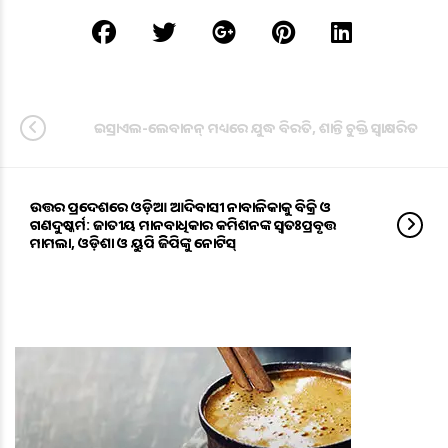
ଇସ୍ରାଏଲ-ଲେବାନନ୍ ମଧ୍ୟରେ ଯୁଦ୍ଧ ବିରତି, ଶାନ୍ତି ଚୁକ୍ତି ସ୍ବାକ୍ଷରିତ
ଉତ୍ତର ପ୍ରଦେଶରେ ଓଡ଼ିଆ ଆଦିବାସୀ ନାବାଳିକାକୁ ବିକ୍ରି ଓ
ଗଣଦୁଷ୍କର୍ମ: ଜାତୀୟ ମାନବାଧିକାର କମିଶନଙ୍କ ସ୍ଵତଃପ୍ରବୃତ୍ତ
ମାମଲା, ଓଡ଼ିଶା ଓ ୟୁପି ଡିଜିପିଙ୍କୁ ନୋଟିସ୍‌