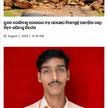
ଭୂସ୍ଖଳନ ରୋକିବାକୁ ସରକାରଙ୍କ ବଡ଼ ପଦକ୍ଷେପ ବିପଦପୂର୍ଣ୍ଣ ପାହାଡ଼ିଆ ରାସ୍ତା
ଚିହ୍ନଟ କରିବାକୁ ନିର୍ଦ୍ଦେଶ
August 7, 2026 | 10:45 PM