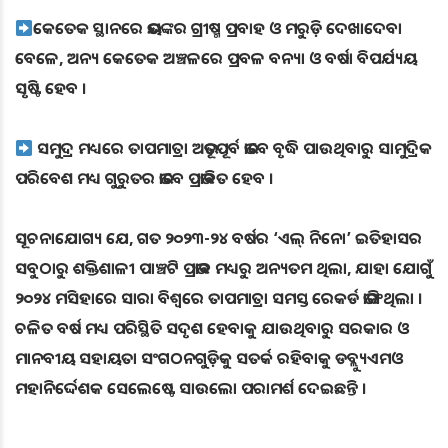
କେତେକ ସ୍ଥାନରେ ଭୟଙ୍କର ଗ୍ରୀଷ୍ମ ପ୍ରବାହ ଓ ମରୁଡ଼ି ଦେଖାଦେବା
ବେଳେ, ଅନ୍ୟ କେତେକ ଅଞ୍ଚଳରେ ପ୍ରବଳ ବନ୍ୟା ଓ ବର୍ଷା ବିପର୍ଯ୍ୟୟ
ସୃଷ୍ଟି ହେବ ।
ସମୁଦ୍ର ମଧ୍ୟରେ ତାପମାତ୍ରା ଅଭୂତପୂର୍ବ ଭାବେ ବୃଦ୍ଧି ପାଉଥିବାରୁ ସାମୁଦ୍ରିକ
ପରିବେଶ ମଧ୍ୟ ଗୁରୁତର ଭାବେ ପ୍ରଭାବିତ ହେବ ।
ସୂଚନାଯୋଗ୍ୟ ଯେ, ଗତ ୨୦୨୩-୨୪ ବର୍ଷର ‘ଏଲ୍ ନିନୋ’ ଇତିହାସର
ସବୁଠାରୁ ଶକ୍ତିଶାଳୀ ପାଞ୍ଚଟି ପ୍ରଭାବ ମଧ୍ୟରୁ ଅନ୍ୟତମ ଥିଲା, ଯାହା ଯୋଗୁଁ
୨୦୨୪ ମସିହାରେ ସାରା ବିଶ୍ୱରେ ତାପମାତ୍ରା ସମସ୍ତ ରେକର୍ଡ ଭାଙ୍ଗିଥିଲା ।
ଚଳିତ ବର୍ଷ ମଧ୍ୟ ପରିସ୍ଥିତି ସଦୃଶ ହେବାକୁ ଯାଉଥିବାରୁ ସରକାର ଓ
ମାନବୀୟ ସହାୟତା ସଂଗଠନଗୁଡ଼ିକୁ ସତର୍କ ରହିବାକୁ ଡବ୍ଲ୍ୟୁଏମଓ
ମହାନିର୍ଦ୍ଦେଶକ ସେଲେଷ୍ଟେ ସାଉଲୋ ପରାମର୍ଶ ଦେଇଛନ୍ତି ।