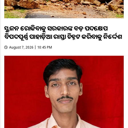
ଭୂସ୍ଖଳନ ରୋକିବାକୁ ସରକାରଙ୍କ ବଡ଼ ପଦକ୍ଷେପ
ବିପଦପୂର୍ଣ୍ଣ ପାହାଡ଼ିଆ ରାସ୍ତା ଚିହ୍ନଟ କରିବାକୁ ନିର୍ଦ୍ଦେଶ
August 7, 2026 | 10:45 PM