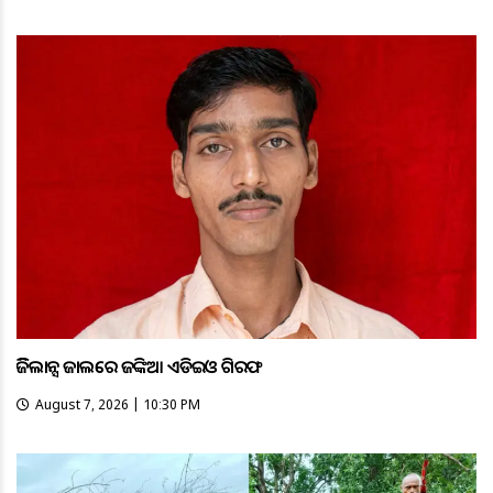
ଭିଜିଲାନ୍ସ ଜାଲରେ ଜଙ୍କିଆ ଏଡିଇଓ ଗିରଫ
August 7, 2026 | 10:30 PM