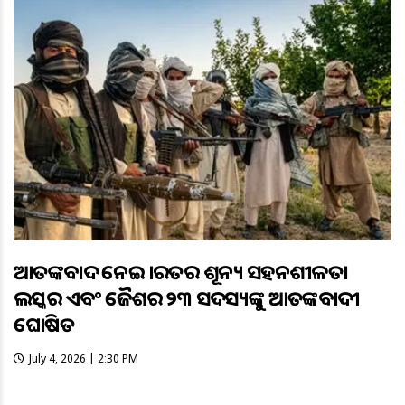
ଆତଙ୍କବାଦ ନେଇ ଭାରତର ଶୂନ୍ୟ ସହନଶୀଳତା
ଲସ୍କର ଏବଂ ଜୈଶର ୨୩ ସଦସ୍ୟଙ୍କୁ ଆତଙ୍କବାଦୀ
ଘୋଷିତ
July 4, 2026 | 2:30 PM