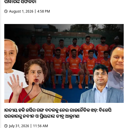
ପାୱାରଙ୍କ ସଫଳତା
August 1, 2026 | 4:58 PM
ଭାରତୀୟ ହକି ଜର୍ସିର ରଙ୍ଗ ବଦଳକୁ ନେଇ ରାଜନୈତିକ ଝଡ଼: ବିଜେପି
ସରକାରଙ୍କୁ ନବୀନ ଓ ପ୍ରିୟଙ୍କାଙ୍କ ତୀବ୍ର ଆକ୍ରମଣ
July 31, 2026 | 11:56 AM