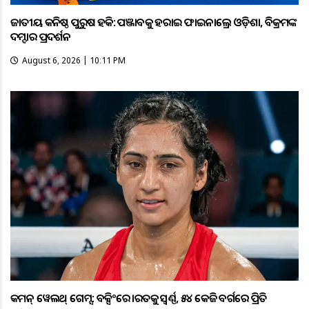
ଜାତୀୟ କନିଷ୍ଠ ପୁରୁଷ ହକି: ପଞ୍ଜାବକୁ ହରାଇ ଫାଇନାଲ୍ରେ ଓଡ଼ିଶା, ବିକ୍ରମଙ୍କ
ଦମ୍ଦାର ପ୍ରଦର୍ଶନ
August 6, 2026 | 10:11 PM
କମନ୍ ୱେଲଥ୍ ଗେମ୍ସ: ବକ୍ସିଂରେ ଭାରତକୁ ସ୍ବର୍ଣ୍ଣ, ୫୪ କେଜି ବର୍ଗରେ ପ୍ରିତି