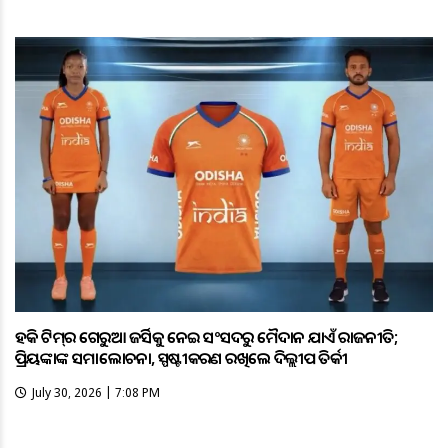
ହକି ଟିମ୍‌ର ଗେରୁଆ ଜର୍ସିକୁ ନେଇ ସଂସଦରୁ ମୈଦାନ ଯାଏଁ ରାଜନୀତି;
ପ୍ରିୟଙ୍କାଙ୍କ ସମାଲୋଚନା, ସ୍ପଷ୍ଟୀକରଣ ରଖିଲେ ଦିଲ୍ଲୀପ ତିର୍କୀ
July 30, 2026 | 7:08 PM