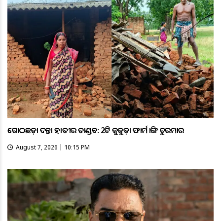
ଗୋଠଛଡ଼ା ଦନ୍ତା ହାତୀର ତାଣ୍ଡବ: 2ଟି କୁକୁଡ଼ା ଫାର୍ମ ଭାଙ୍ଗି ଚୁରମାର
August 7, 2026 | 10:15 PM