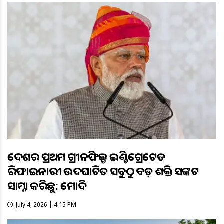
ଦେଶର ପ୍ରଥମ ଗ୍ରୀନଫିଲ୍ଡ ଇଣ୍ଟିଗ୍ରେଟେଡ
ରିଫାଇନାରୀ ଉଦଘାଟିତ ସବୁଠୁ ବଡ଼ ଶକ୍ତି ସଙ୍କଟ
ସାମ୍ନା କରିଛୁ: ମୋଦି
July 4, 2026 | 4:15 PM