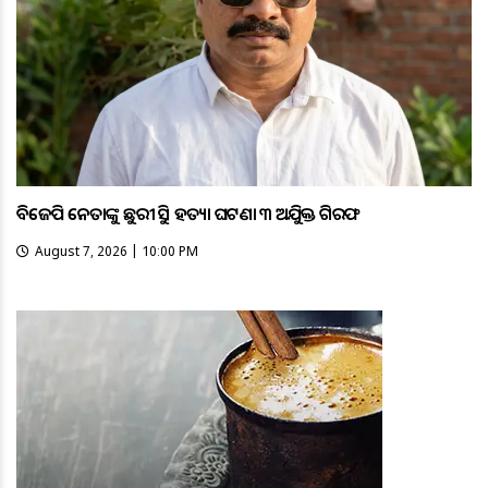
ବିଜେପି ନେତାଙ୍କୁ ଛୁରୀ ଭୁସି ହତ୍ୟା ଘଟଣା ୩ ଅଭିଯୁକ୍ତ ଗିରଫ
August 7, 2026 | 10:00 PM