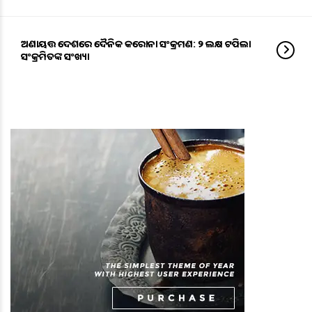
ଅଣାୟତ୍ତ ଦେଶରେ ଦୈନିକ କରୋନା ସଂକ୍ରମଣ: ୨ ଲକ୍ଷ ଟପିଲା
ସଂକ୍ରମିତଙ୍କ ସଂଖ୍ୟା