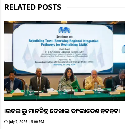
RELATED POSTS
ଭାରତର ଭୁଲ ମାନଚିତ୍ର ଦେଖାଇ ବାଂଲାଦେଶ ହଟହଟା
July 7, 2026 | 5:00 PM