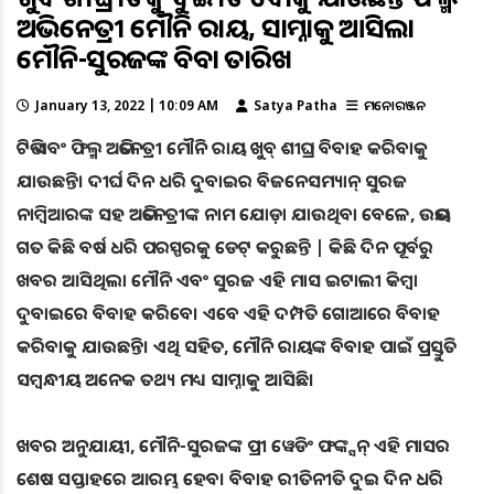
ଅଭିନେତ୍ରୀ ମୌନି ରାୟ, ସାମ୍ନାକୁ ଆସିଲା
ମୌନି-ସୁରଜଙ୍କ ବିବାହ ତାରିଖ
January 13, 2022 | 10:09 AM
Satya Patha
ମନୋରଞ୍ଜନ
ଟିଭି ଏବଂ ଫିଲ୍ମ ଅଭିନେତ୍ରୀ ମୌନି ରାୟ ଖୁବ୍ ଶୀଘ୍ର ବିବାହ କରିବାକୁ
ଯାଉଛନ୍ତି। ଦୀର୍ଘ ଦିନ ଧରି ଦୁବାଇର ବିଜନେସମ୍ୟାନ୍ ସୁରଜ
ନାମ୍ବିଆରଙ୍କ ସହ ଅଭିନେତ୍ରୀଙ୍କ ନାମ ଯୋଡ଼ା ଯାଉଥିବା ବେଳେ, ଉଭୟ
ଗତ କିଛି ବର୍ଷ ଧରି ପରସ୍ପରକୁ ଡେଟ୍ କରୁଛନ୍ତି | କିଛି ଦିନ ପୂର୍ବରୁ
ଖବର ଆସିଥିଲା ​ମୌନି ଏବଂ ସୁରଜ ଏହି ମାସ ଇଟାଲୀ କିମ୍ବା
ଦୁବାଇରେ ବିବାହ କରିବେ। ଏବେ ଏହି ଦମ୍ପତି ଗୋଆରେ ବିବାହ
କରିବାକୁ ଯାଉଛନ୍ତି। ଏଥି ସହିତ, ମୌନି ରାୟଙ୍କ ବିବାହ ପାଇଁ ପ୍ରସ୍ତୁତି
ସମ୍ବନ୍ଧୀୟ ଅନେକ ତଥ୍ୟ ମଧ୍ୟ ସାମ୍ନାକୁ ଆସିଛି।
ଖବର ଅନୁଯାୟୀ, ମୌନି-ସୁରଜଙ୍କ ପ୍ରୀ ୱେଡିଂ ଫଙ୍କ୍ସନ୍ ଏହି ମାସର
ଶେଷ ସପ୍ତାହରେ ଆରମ୍ଭ ହେବ। ବିବାହ ରୀତିନୀତି ଦୁଇ ଦିନ ଧରି