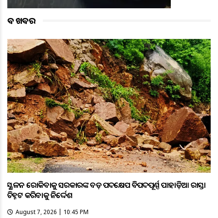
ବଡ ଖବର
ଭୂସ୍ଖଳନ ରୋକିବାକୁ ସରକାରଙ୍କ ବଡ଼ ପଦକ୍ଷେପ ବିପଦପୂର୍ଣ୍ଣ ପାହାଡ଼ିଆ ରାସ୍ତା
ଚିହ୍ନଟ କରିବାକୁ ନିର୍ଦ୍ଦେଶ
August 7, 2026 | 10:45 PM