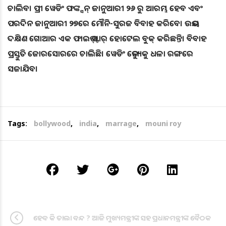
ଚାଲିବ। ପ୍ରୀ ୱେଡିଂ ଫଙ୍କ୍ସନ୍ ଜାନୁଆରୀ ୨୬ ରୁ ଆରମ୍ଭ ହେବ ଏବଂ
ପରଦିନ ଜାନୁଆରୀ ୨୭ରେ ମୌନି-ସୁରଜ ବିବାହ କରିବେ। ଉଭୟ
ଦକ୍ଷିଣ ଗୋଆର ଏକ ଫାଇଭ୍ ଷ୍ଟାର୍ ହୋଟେଲ ବୁକ୍ କରିଛନ୍ତି। ବିବାହ
ପ୍ରସ୍ତୁତି ଜୋରସୋରରେ ଚାଲିଛି। ୱେଡିଂ ଭେନ୍ୟୁକୁ ଧଳା ରଙ୍ଗରେ
ସଜାଯିବ।
Tags:
bollywood
,
india
,
marrage
,
mouni roy
ହେବ କି ତାଲା ବନ୍ଦ ? ଆଜି ମୁଖ୍ୟମନ୍ତ୍ରୀଙ୍କ ସହ ପ୍ରଧାନମନ୍ତ୍ରୀଙ୍କ ବୈଠକ