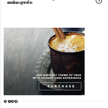
ଖୋଲିଲା ଶ୍ରୀମନ୍ଦିର
ବଡ ଖବର