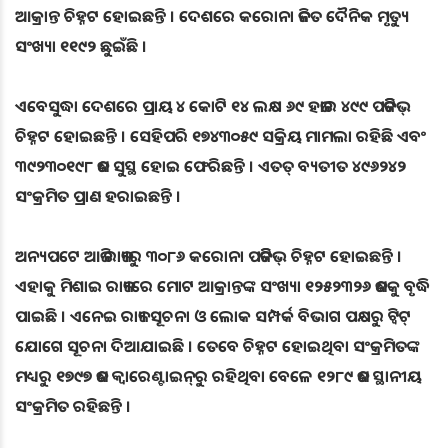
ଆକ୍ରାନ୍ତ ଚିହ୍ନଟ ହୋଇଛନ୍ତି । ଦେଶରେ କରୋନା ଜନିତ ଦୈନିକ ମୃତ୍ୟୁ
ସଂଖ୍ୟା ୧୧୯୨ ଛୁଇଁଛି ।
ଏବେସୁଦ୍ଧା ଦେଶରେ ପ୍ରାୟ ୪ କୋଟି ୧୪ ଲକ୍ଷ ୬୯ ହଜାର ୪୯୯ ପଜିଟିଭ୍
ଚିହ୍ନଟ ହୋଇଛନ୍ତି । ସେହିପରି ୧୭୪୩୦୫୯ ସକ୍ରିୟ ମାମଲା ରହିଛି ଏବଂ
୩୯୨୩୦୧୯୮ ଜଣ ସୁସ୍ଥ ହୋଇ ଫେରିଛନ୍ତି । ଏତତ୍ ବ୍ୟତୀତ ୪୯୬୨୪୨
ସଂକ୍ରମିତ ପ୍ରାଣ ହରାଇଛନ୍ତି ।
ଅନ୍ୟପଟେ ଆଜି ରାଜ୍ୟରୁ ୩୦୮୬ କରୋନା ପଜିଟିଭ୍ ଚିହ୍ନଟ ହୋଇଛନ୍ତି ।
ଏହାକୁ ମିଶାଇ ରାଜ୍ୟରେ ମୋଟ ଆକ୍ରାନ୍ତଙ୍କ ସଂଖ୍ୟା ୧୨୫୨୩୨୬ ଜଣକୁ ବୃଦ୍ଧି
ପାଇଛି । ଏନେଇ ରାଜ୍ୟ ସୂଚନା ଓ ଲୋକ ସମ୍ପର୍କ ବିଭାଗ ପକ୍ଷରୁ ଟ୍ଵିଟ୍
ଯୋଗେ ସୂଚନା ଦିଆଯାଇଛି । ତେବେ ଚିହ୍ନଟ ହୋଇଥିବା ସଂକ୍ରମିତଙ୍କ
ମଧ୍ୟରୁ ୧୭୯୭ ଜଣ କ୍ୱାରେଣ୍ଟାଇନ୍‌ରୁ ରହିଥିବା ବେଳେ ୧୨୮୯ ଜଣ ସ୍ଥାନୀୟ
ସଂକ୍ରମିତ ରହିଛନ୍ତି ।