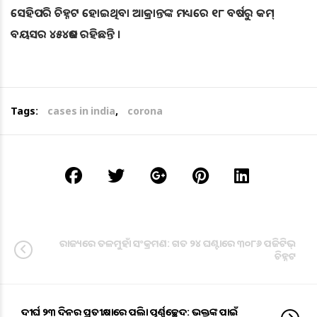
ସେହିପରି ଚିହ୍ନଟ ହୋଇଥିବା ଆକ୍ରାନ୍ତଙ୍କ ମଧ୍ୟରେ ୧୮ ବର୍ଷରୁ କମ୍‌
ବୟସର ୪୫୪ଜଣ ରହିଛନ୍ତି ।
Tags:
cases in india
,
corona
ରାଜ୍ୟରେ ତଳମୁହାଁ ସଂକ୍ରମଣ: ଗତ ୨୪ ଘଣ୍ଟାରେ ୩୦୮୬ ପଜିଟିଭ୍
ଚିହ୍ନଟ
ଦୀର୍ଘ ୨୩ ଦିନର ପ୍ରତୀକ୍ଷାରେ ପଡିଲା ପୂର୍ଣ୍ଣଚ୍ଛେଦ: ଭକ୍ତଙ୍କ ପାଇଁ