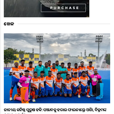
ଖେଳ
ଜାତୀୟ କନିଷ୍ଠ ପୁରୁଷ ହକି: ପଞ୍ଜାବକୁ ହରାଇ ଫାଇନାଲ୍ରେ ଓଡ଼ିଶା, ବିକ୍ରମଙ୍କ