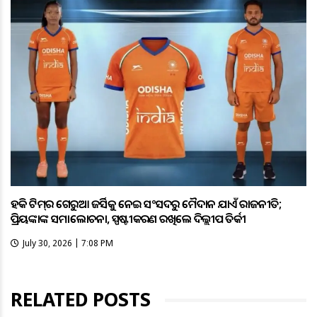
ହକି ଟିମ୍‌ର ଗେରୁଆ ଜର୍ସିକୁ ନେଇ ସଂସଦରୁ ମୈଦାନ ଯାଏଁ ରାଜନୀତି;
ପ୍ରିୟଙ୍କାଙ୍କ ସମାଲୋଚନା, ସ୍ପଷ୍ଟୀକରଣ ରଖିଲେ ଦିଲ୍ଲୀପ ତିର୍କୀ
July 30, 2026 | 7:08 PM
RELATED POSTS