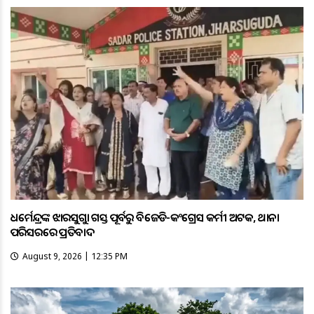
ଧର୍ମେନ୍ଦ୍ରଙ୍କ ଝାରସୁଗୁଡ଼ା ଗସ୍ତ ପୂର୍ବରୁ ବିଜେଡି-କଂଗ୍ରେସ କର୍ମୀ ଅଟକ, ଥାନା
ପରିସରରେ ପ୍ରତିବାଦ
August 9, 2026 | 12:35 PM