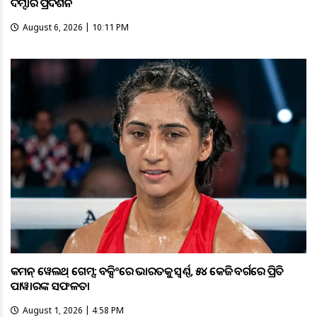
ଦମ୍ଦାର ପ୍ରଦର୍ଶନ
August 6, 2026 | 10:11 PM
କମନ୍ ୱେଲଥ୍ ଗେମ୍ସ: ବକ୍ସିଂରେ ଭାରତକୁ ସ୍ବର୍ଣ୍ଣ, ୫୪ କେଜି ବର୍ଗରେ ପ୍ରିତି
ପାୱାରଙ୍କ ସଫଳତା
August 1, 2026 | 4:58 PM