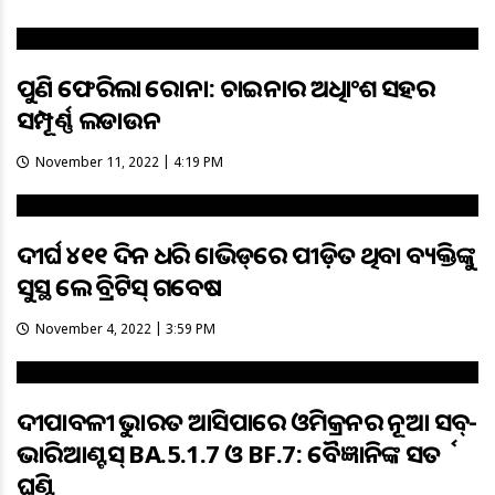
ପୁଣି ଫେରିଲା କରୋନା: ଚାଇନାର ଅଧିକାଂଶ ସହର
ସମ୍ପୂର୍ଣ୍ଣ ଲକଡାଉନ
November 11, 2022 | 4:19 PM
ଦୀର୍ଘ ୪୧୧ ଦିନ ଧରି କୋଭିଡ୍‌ରେ ପୀଡ଼ିତ ଥିବା ବ୍ୟକ୍ତିଙ୍କୁ
ସୁସ୍ଥ କଲେ ବ୍ରିଟିସ୍‌ ଗବେଷକ
November 4, 2022 | 3:59 PM
ଦୀପାବଳୀକୁ ଭାରତ ଆସିପାରେ ଓମିକ୍ରନର ନୂଆ ସବ୍-
ଭାରିଆଣ୍ଟସ୍ BA.5.1.7 ଓ BF.7: ବୈଜ୍ଞାନିକଙ୍କ ସତର୍କ
ଘଣ୍ଟି