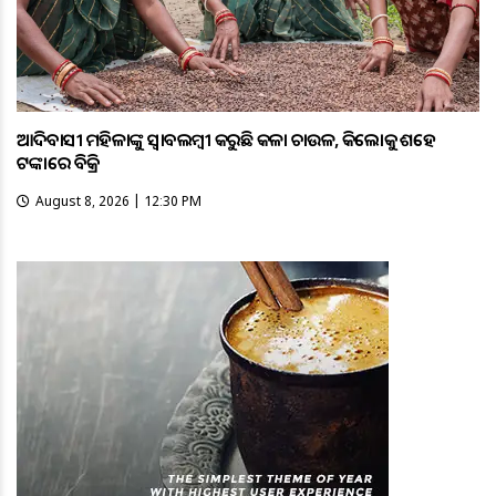
ଆଦିବାସୀ ମହିଳାଙ୍କୁ ସ୍ଵାବଲମ୍ଵୀ କରୁଛି କଳା ଚାଉଳ, କିଲୋକୁ ଶହେ
ଟଙ୍କାରେ ବିକ୍ରି
August 8, 2026 | 12:30 PM