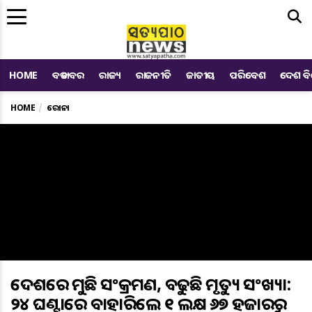
Me
HOME
ବଡ ଖବର
ରାଜ୍ୟ
ରାଜନୀତି
ଜାତୀୟ
ପରିବେଶ
ଦେଶ ବ
HOME
କରୋନା
ଦେଶରେ କମୁଛି ସଂକ୍ରମଣ, ବଢୁଛି ମୃତ୍ୟୁ ସଂଖ୍ୟା:
୨୪ ଘଣ୍ଟାରେ ବାହାରିଲେ ୧ ଲକ୍ଷ ୬୭ ହଜାରରୁ