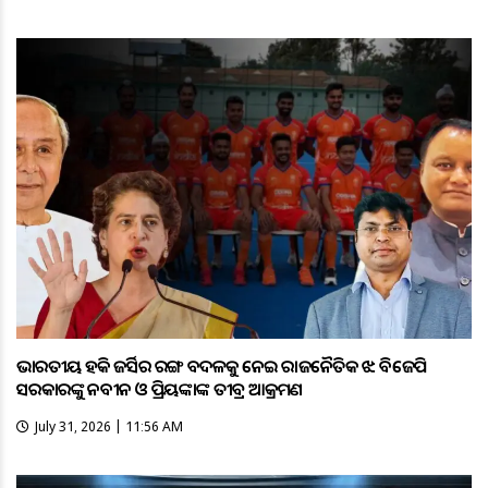
ଭାରତୀୟ ହକି ଜର୍ସିର ରଙ୍ଗ ବଦଳକୁ ନେଇ ରାଜନୈତିକ ଝଡ଼: ବିଜେପି
ସରକାରଙ୍କୁ ନବୀନ ଓ ପ୍ରିୟଙ୍କାଙ୍କ ତୀବ୍ର ଆକ୍ରମଣ
July 31, 2026 | 11:56 AM