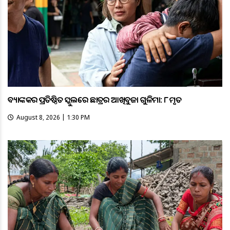
ବ୍ୟାଙ୍କକର ପ୍ରତିଷ୍ଠିତ ସ୍କୁଲରେ ଛାତ୍ରର ଆଖିବୁଜା ଗୁଳିମାଡ଼: ୮ ମୃତ
August 8, 2026 | 1:30 PM