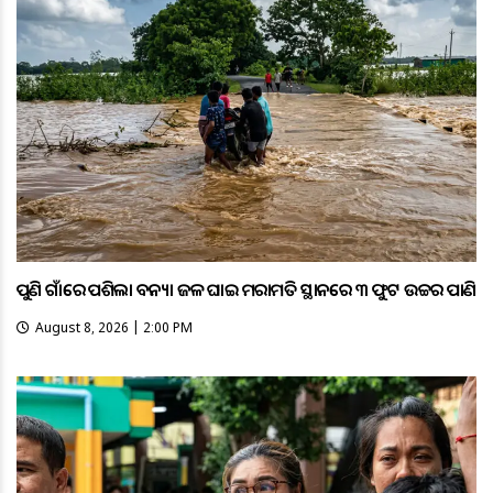
ପୁଣି ଗାଁରେ ପଶିଲା ବନ୍ୟା ଜଳ ଘାଇ ମରାମତି ସ୍ଥାନରେ ୩ ଫୁଟ ଉଚ୍ଚର ପାଣି
August 8, 2026 | 2:00 PM