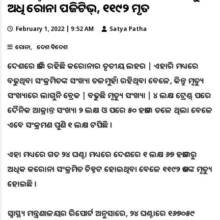
ଅଧିକ କରୋନା ପଜିଟିଭ୍, ୧୧୯୨ ମୃତ
February 1, 2022 | 9:52 AM
Satya Patha
କରୋନା
ଦେଶ ବିଦେଶ
ଦେଶରେ ଜାରି ରହିଛି କରୋନାର ତୃତୀୟ ଲହର | ଏହାରି ମଧ୍ୟରେ
ବଢୁଥିବା ସଂକ୍ରମିତଙ୍କ ସଂଖ୍ୟା ତଳମୁହାଁ ରହିଥିବା ବେଳେ, କିନ୍ତୁ ମୃତ୍ୟୁ
ସଂଖ୍ୟାରେ ଲାଗୁନି ବ୍ରେକ | ବଢୁଛି ମୃତ୍ୟୁ ସଂଖ୍ୟା | ୪ ଲକ୍ଷ ଟ୍ରେଣ୍ଡ୍ ପରେ
ଦୈନିକ ଆକ୍ରାନ୍ତ ସଂଖ୍ୟା ୨ ଲକ୍ଷ ଓ ପରେ ୫୦ ହଜାର ତଳେ ଥିଲା ବେଳେ
ଏବେ ସଂକ୍ରମଣ ପୁଣି ୧ ଲକ୍ଷ ଟପିଛି ।
ଏହା ମଧ୍ୟରେ ଗତ ୨୪ ଘଣ୍ଟା ମଧ୍ୟରେ ଦେଶରେ ୧ ଲକ୍ଷ ୬୭ ହଜାରରୁ
ଅଧିକ କରୋନା ସଂକ୍ରମିତ ଚିହ୍ନଟ ହୋଇଥିବା ବେଳେ ୧୧୯୨ ଜଣଙ୍କ ମୃତ୍ୟୁ
ହୋଇଛି ।
ସ୍ୱାସ୍ଥ୍ୟ ମନ୍ତ୍ରଣାଳୟର ରିପୋର୍ଟ ଅନୁସାରେ, ୨୪ ଘଣ୍ଟାରେ ୧୬୭୦୫୯