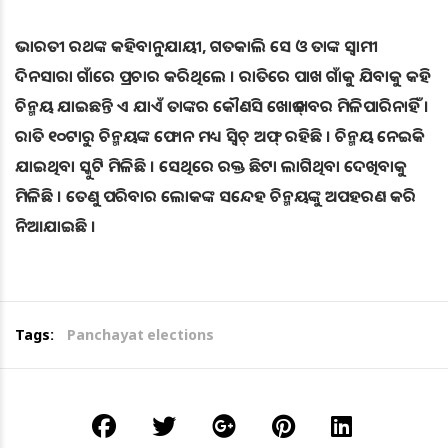
ଭାରତୀ ରଥଙ୍କ କହିବାନୁଯାୟୀ, ଗତକାଲି ସେ ଓ ତାଙ୍କ ସ୍ୱାମୀ
ଦିନସାରା ଗାଁରେ ପ୍ରଚାର କରିଥିଲେ । ରାତିରେ ପାଖ ଗାଁକୁ ଯିବାକୁ କହି
ଚିନ୍ମୟ ଯାଇଛନ୍ତି ଏ ଯାଏଁ ତାଙ୍କର କୌଣସି ଖୋଜ୍ ଖବର ମିଳିପାରିନାହିଁ ।
ରାତି ୧୦ଟାରୁ ଚିନ୍ମୟଙ୍କ ଫୋନ ମଧ୍ୟ ସ୍ୱିଚ୍ ଅଫ୍ ରହିଛି । ଚିନ୍ମୟ ନେଇକି
ଯାଇଥିବା ସ୍କୁଟି ମିଳିଛି । ସେଥିରେ ରକ୍ତ ଛିଟା ଲାଗିଥିବା ଦେଖିବାକୁ
ମିଳିଛି । ତେଣୁ ପରିବାର ଲୋକଙ୍କ ସନ୍ଦେହ ଚିନ୍ମୟଙ୍କୁ ଅପହରଣ କରି
ନିଆଯାଇଛି ।
Tags:
Panchayat elections