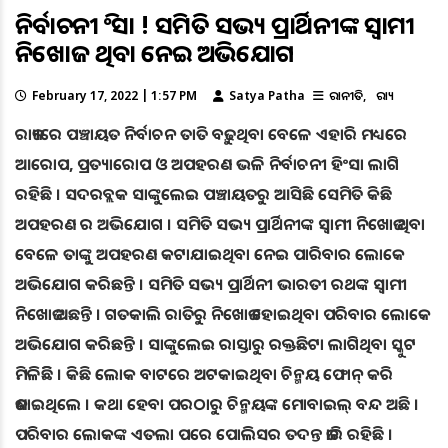
ନିର୍ବାଚନୀ ହିଂସା ! ସମିତି ସଭ୍ୟ ପ୍ରାର୍ଥିନୀଙ୍କ ସ୍ୱାମୀ
ନିଖୋଜ ଥିବା ନେଇ ଅଭିଯୋଗ
February 17, 2022 | 1:57 PM
Satya Patha
ରାଜନୀତି
ରାଜ୍ୟ
ରାଜ୍ୟରେ ପଞ୍ଚାୟତ ନିର୍ବାଚନ ତାତି ବଢ଼ୁଥିବା ବେଳେ ଏହାରି ମଧ୍ୟରେ
ଆରୋପ, ପ୍ରତ୍ୟାରୋପ ଓ ଅପହରଣ ଭଳି ନିର୍ବାଚନୀ ହିଂସା ଲାଗି
ରହିଛି । ସଦରବ୍ଲକ ସାଙ୍କୁଲେଇ ପଞ୍ଚାୟତରୁ ଆସିଛି ସେମିତି କିଛି
ଅପହରଣ ର ଅଭିଯୋଗ । ସମିତି ସଭ୍ୟ ପ୍ରାର୍ଥିନୀଙ୍କ ସ୍ୱାମୀ ନିଖୋଜ ଥିବା
ବେଳେ ତାଙ୍କୁ ଅପହରଣ କଟାଯାଇଥିବା ନେଇ ପାରିବାର ଲୋକେ
ଅଭିଯୋଗ କରିଛନ୍ତି । ସମିତି ସଭ୍ୟ ପ୍ରାର୍ଥିନୀ ଭାରତୀ ରଥଙ୍କ ସ୍ୱାମୀ
ନିଖୋଜ ଅଛନ୍ତି । ଗତକାଲି ରାତିରୁ ନିଖୋଜ ହୋଇଥିବା ପରିବାର ଲୋକେ
ଅଭିଯୋଗ କରିଛନ୍ତି । ସାଙ୍କୁଲେଇ ରାସ୍ତାରୁ ରକ୍ତଛିଟା ଲାଗିଥିବା ସ୍କୁଟ
ମିଳିଛିି । କିଛି ଲୋକ ବାଟରେ ଅଟକାଇଥିବା ଚିନ୍ମୟ ଫୋନ୍ କରି
ଜଣାଇଥିଲେ । କଥା ହେବା ପରଠାରୁ ଚିନ୍ମୟଙ୍କ ମୋବାଇଲ୍ ବନ୍ଦ ଅଛି ।
ପରିବାର ଲୋକଙ୍କ ଏତଲା ପରେ ପୋଲିସର ତଦନ୍ତ ଜାରି ରହିଛି ।