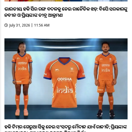
ଭାରତୀୟ ହକି ଜର୍ସିର ରଙ୍ଗ ବଦଳକୁ ନେଇ ରାଜନୈତିକ ଝଡ଼: ବିଜେପି ସରକାରଙ୍କୁ
ନବୀନ ଓ ପ୍ରିୟଙ୍କାଙ୍କ ତୀବ୍ର ଆକ୍ରମଣ
July 31, 2026 | 11:56 AM
ହକି ଟିମ୍‌ର ଗେରୁଆ ଜର୍ସିକୁ ନେଇ ସଂସଦରୁ ମୈଦାନ ଯାଏଁ ରାଜନୀତି; ପ୍ରିୟଙ୍କାଙ୍କ