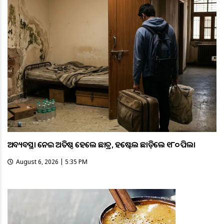
ଅବ୍ୟବସ୍ଥା ନେଇ ଅତିଷ୍ଠ ହେଲେ ଛାତ୍ର, ହଷ୍ଟେଲ ଛାଡ଼ିଲେ ୧୮୦ ପିଲା
August 6, 2026 | 5:35 PM