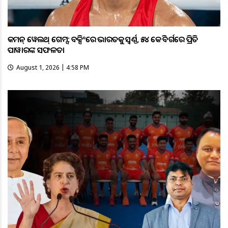
କମନ୍ ୱେଲଥ୍ ଗେମ୍ସ: ବକ୍ସିଂରେ ଭାରତକୁ ସ୍ବର୍ଣ୍ଣ, ୫୪ କେଜି ବର୍ଗରେ ପ୍ରିତି
ପାୱାରଙ୍କ ସଫଳତା
August 1, 2026 | 4:58 PM