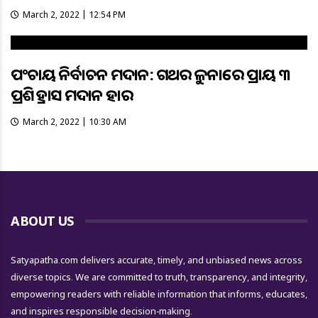
March 2, 2022 | 12:54 PM
ପଂଚାୟତ ନିର୍ବାଚନ ମତଦାନ: ଗତଥର ତୁଳନାରେ ପ୍ରାୟ ୩
ପ୍ରତିଶତ ହ୍ରାସ ମତଦାନ ହାର
March 2, 2022 | 10:30 AM
ABOUT US
Satyapatha.com delivers accurate, timely, and unbiased news across
diverse topics. We are committed to truth, transparency, and integrity,
empowering readers with reliable information that informs, educates,
and inspires responsible decision-making.