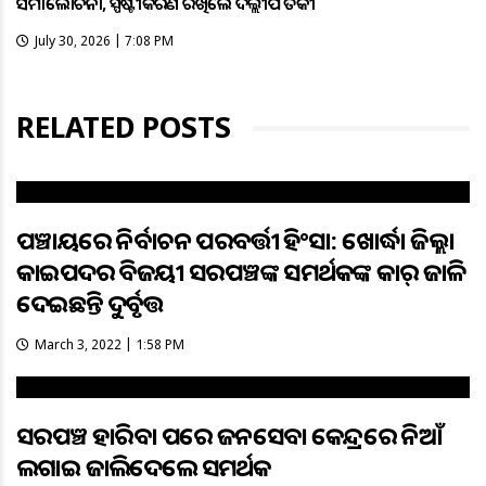
ସମାଲୋଚନା, ସ୍ପଷ୍ଟୀକରଣ ରଖିଲେ ଦିଲ୍ଲୀପ ତିର୍କୀ
July 30, 2026 | 7:08 PM
RELATED POSTS
ପଞ୍ଚାୟତରେ ନିର୍ବାଚନ ପରବର୍ତ୍ତୀ ହିଂସା: ଖୋର୍ଦ୍ଧା ଜିଲ୍ଲା
କାଇପଦର ବିଜୟୀ ସରପଞ୍ଚଙ୍କ ସମର୍ଥକଙ୍କ କାର୍‌ ଜାଳି
ଦେଇଛନ୍ତି ଦୁର୍ବୃତ୍ତ
March 3, 2022 | 1:58 PM
ସରପଞ୍ଚ ହାରିବା ପରେ ଜନସେବା କେନ୍ଦ୍ରରେ ନିଆଁ
ଲଗାଇ ଜାଲିଦେଲେ ସମର୍ଥକ