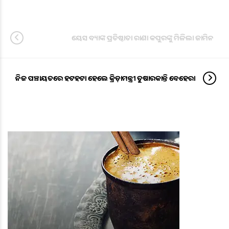
ୟେସ ବ୍ୟାଙ୍କ ପ୍ରତିଷ୍ଠାତା ରାଣା କପୁରଙ୍କୁ ମିଳିଲା ଜାମିନ
ନିଜ ପଞ୍ଚାୟତରେ ହଟହଟା ହେଲେ କ୍ରିଡ଼ାମନ୍ତ୍ରୀ ତୁଷାରକାନ୍ତି ବେହେରା