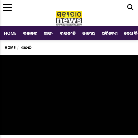
Me
HOME
ବଡ ଖବର
ରାଜ୍ୟ
ରାଜନୀତି
ଜାତୀୟ
ପରିବେଶ
ଦେଶ ବ
HOME
ରାଜନୀତି