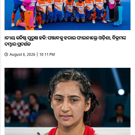
ଜାତୀୟ କନିଷ୍ଠ ପୁରୁଷ ହକି: ପଞ୍ଜାବକୁ ହରାଇ ଫାଇନାଲ୍ରେ ଓଡ଼ିଶା, ବିକ୍ରମଙ୍କ
ଦମ୍ଦାର ପ୍ରଦର୍ଶନ
August 6, 2026 | 10:11 PM