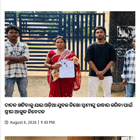
ଦାଦନ ଖଟିବାକୁ ଯାଇ ଓଡ଼ିଆ ଯୁବକ ନିଖୋଜ ସ୍ବାମୀଙ୍କୁ ଉଦ୍ଧାର କରିବା ପାଇଁ
ସ୍ତ୍ରୀର ଆକୁଳ ନିବେଦନ
August 6, 2026 | 9:43 PM