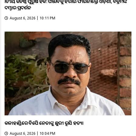
ଜାତୀୟ କନିଷ୍ଠ ପୁରୁଷ ହକି: ପଞ୍ଜାବକୁ ହରାଇ ଫାଇନାଲ୍ରେ ଓଡ଼ିଶା, ବିକ୍ରମଙ୍କ
ଦମ୍ଦାର ପ୍ରଦର୍ଶନ
August 6, 2026 | 10:11 PM
କଳାହାଣ୍ଡିରେ ବିଜେପି ନେତାଙ୍କୁ ଛୁରୀ ଭୂସି ହତ୍ୟା
August 6, 2026 | 10:04 PM