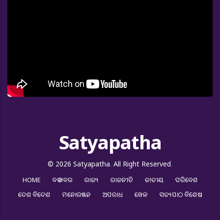
Satyapatha
© 2026 Satyapatha. All Right Reserved.
HOME
ବଡ ଖବର
ରାଜ୍ୟ
ରାଜନୀତି
ଜାତୀୟ
ପରିବେଶ
ଦେଶ ବିଦେଶ
ମନୋରଞ୍ଜନ
ଅପରାଧ
ଖେଳ
ସତ୍ୟପାଠ ବିଶେଷ