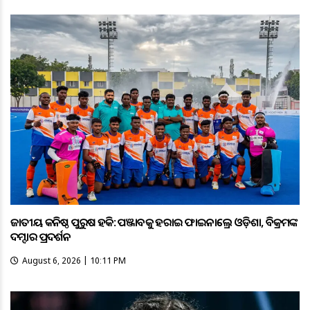
ଜାତୀୟ କନିଷ୍ଠ ପୁରୁଷ ହକି: ପଞ୍ଜାବକୁ ହରାଇ ଫାଇନାଲ୍ରେ ଓଡ଼ିଶା, ବିକ୍ରମଙ୍କ
ଦମ୍ଦାର ପ୍ରଦର୍ଶନ
August 6, 2026 | 10:11 PM