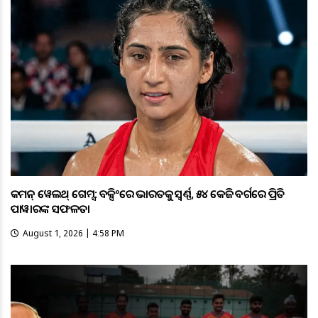
କମନ୍ ୱେଲଥ୍ ଗେମ୍ସ: ବକ୍ସିଂରେ ଭାରତକୁ ସ୍ବର୍ଣ୍ଣ, ୫୪ କେଜି ବର୍ଗରେ ପ୍ରିତି
ପାୱାରଙ୍କ ସଫଳତା
August 1, 2026 | 4:58 PM