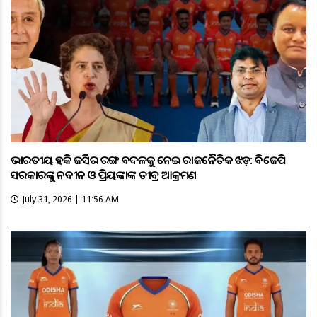
ଭାରତୀୟ ହକି ଜର୍ସିର ରଙ୍ଗ ବଦଳକୁ ନେଇ ରାଜନୈତିକ ଝଡ଼: ବିଜେପି
ସରକାରଙ୍କୁ ନବୀନ ଓ ପ୍ରିୟଙ୍କାଙ୍କ ତୀବ୍ର ଆକ୍ରମଣ
July 31, 2026 | 11:56 AM