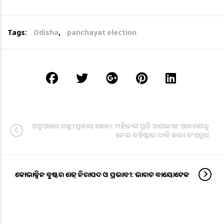
Tags:
Odisha
,
panchayat election
ଅଡ଼ୁଆରେ ମନ୍ତ୍ରୀ ପ୍ରତାପ ଜେନା: ମହିଳାଙ୍କ ପ୍ରତି ଅଶାଳୀନ ଆଚରଣକୁ
ନେଇ ବହିଷ୍କାର ଦାବି କଲା କଂଗ୍ରେସ
କୋଭାକ୍ସିନ ବୁଷ୍ଟର ଡୋଜ୍ ନିରାପଦ ଓ ପ୍ରଭାବୀ: ଭାରତ ବାୟୋଟେକ