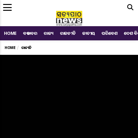
Me
HOME
ବଡ ଖବର
ରାଜ୍ୟ
ରାଜନୀତି
ଜାତୀୟ
ପରିବେଶ
ଦେଶ ବ
HOME
ରାଜନୀତି