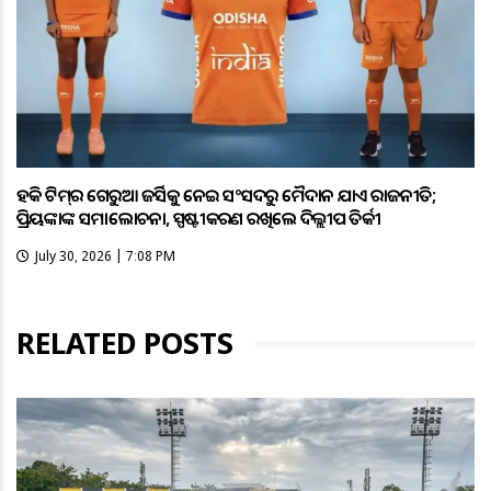
ହକି ଟିମ୍‌ର ଗେରୁଆ ଜର୍ସିକୁ ନେଇ ସଂସଦରୁ ମୈଦାନ ଯାଏଁ ରାଜନୀତି;
ପ୍ରିୟଙ୍କାଙ୍କ ସମାଲୋଚନା, ସ୍ପଷ୍ଟୀକରଣ ରଖିଲେ ଦିଲ୍ଲୀପ ତିର୍କୀ
July 30, 2026 | 7:08 PM
RELATED POSTS