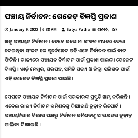
ପଞ୍ଚାୟତ ନିର୍ବାଚନ: ଗେଜେଟ୍ ବିଜ୍ଞପ୍ତି ପ୍ରକାଶ
January 9, 2022 | 6:38 AM
Satya Patha
ରାଜନୀତି
ରାଜ୍ୟ
ଆଗକୁ ପଞ୍ଚାୟତ ନିର୍ବାଚନ । ତେବେ କରୋନା ସଂକଟ ମଧ୍ୟରେ ଦେଖା
ଦେଇଥିବା ସଂକଟ ରେ ପୂର୍ନେଛେଦ ପଡ଼ି ଏବେ ନିର୍ବାଚନ ପାଇଁ ବାଟ
ଫିଟିଛି । ରାଜ୍ୟରେ ପଞ୍ଚାୟତ ନିର୍ବାଚନ ପାଇଁ ପ୍ରକାଶ ପାଇଲା ଗେଜେଟ
ବିଜ୍ଞପ୍ତି । ୱାର୍ଡ଼ ମେମ୍ବର, ସରପଞ୍ଚ, ସମିତି ସଭ୍ୟ ଓ ଜିଲ୍ଲା ପରିଷଦ ପାଇଁ
ଏହି ଗେଜେଟ ବିଜ୍ଞପ୍ତି ପ୍ରକାଶ ପାଇଛି ।
ସେପଟେ ପଞ୍ଚାୟତ ନିର୍ବାଚନ ପାଇଁ ସରକାରଙ୍କ ପ୍ରସ୍ତୁତି ଆରମ୍ଭ କରିଛନ୍ତି ।
ଏନେଇ ରାଜ୍ୟ ନିର୍ବାଚନ କମିଶନଙ୍କୁ ଦିଆଯାଇଛି ଚୂଡ଼ାନ୍ତ ରିପୋର୍ଟ ।
ପଞ୍ଚାୟତିରାଜ ବିଭାଗ ପକ୍ଷରୁ ନିର୍ବାଚନ କମିଶନଙ୍କୁ ସଂରକ୍ଷଣର ଚୂଡ଼ାନ୍ତ
ତାଲିକା ଦିଆଯାଇଛି ।