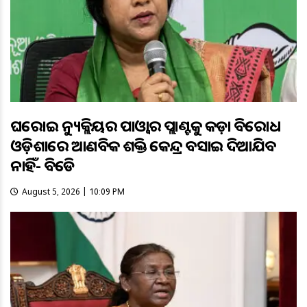
ଘରୋଇ ନ୍ୟୁକ୍ଲିୟର ପାଓ୍ବାର ପ୍ଲାଣ୍ଟକୁ କଡ଼ା ବିରୋଧ
ଓଡ଼ିଶାରେ ଆଣବିକ ଶକ୍ତି କେନ୍ଦ୍ର ବସାଇ ଦିଆଯିବ
ନାହିଁ- ବିଜେଡି
August 5, 2026 | 10:09 PM