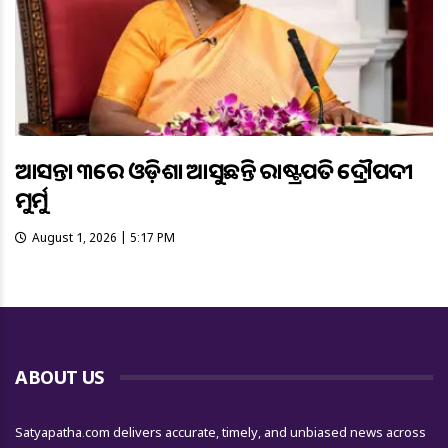
ଆସନ୍ତା ୩ରେ ଓଡ଼ିଶା ଆସୁଛନ୍ତି ରାଷ୍ଟ୍ରପତି ଦ୍ରୌପଦୀ
ମୁର୍ମୁ
August 1, 2026 | 5:17 PM
ABOUT US
Satyapatha.com delivers accurate, timely, and unbiased news across