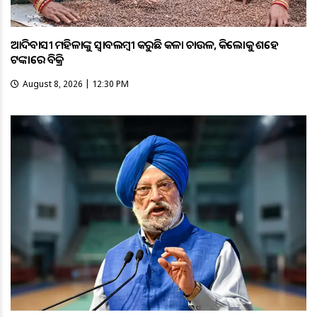
ଆଦିବାସୀ ମହିଳାଙ୍କୁ ସ୍ଵାବଲମ୍ଵୀ କରୁଛି କଳା ଚାଉଳ, କିଲୋକୁ ଶହେ
ଟଙ୍କାରେ ବିକ୍ରି
August 8, 2026 | 12:30 PM