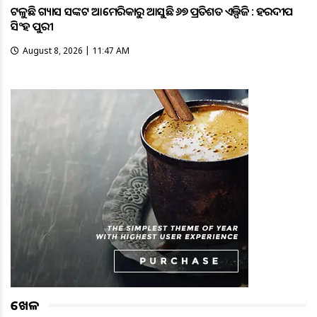
ଟଳୁଛି ଗ୍ୟାସ ସଙ୍କଟ ଆମେରିକାରୁ ଆସୁଛି ୬୭ ପ୍ରତିଶତ ଏଲ୍ପିଜି : ହରଦୀପ
ସିଂହ ପୁରୀ
August 8, 2026 | 11:47 AM
ଖେଳ