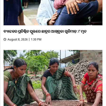
ବ୍ୟାଙ୍କକର ପ୍ରତିଷ୍ଠିତ ସ୍କୁଲରେ ଛାତ୍ରର ଆଖିବୁଜା ଗୁଳିମାଡ଼: ୮ ମୃତ
August 8, 2026 | 1:30 PM