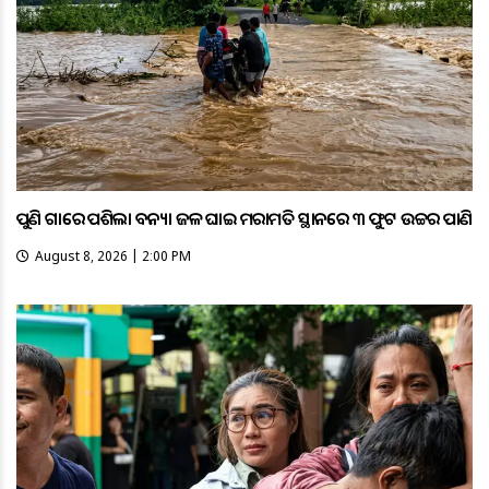
ପୁଣି ଗାଁରେ ପଶିଲା ବନ୍ୟା ଜଳ ଘାଇ ମରାମତି ସ୍ଥାନରେ ୩ ଫୁଟ ଉଚ୍ଚର ପାଣି
August 8, 2026 | 2:00 PM