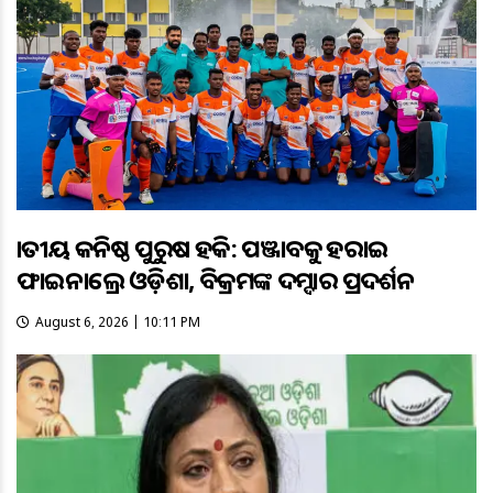
ଜାତୀୟ କନିଷ୍ଠ ପୁରୁଷ ହକି: ପଞ୍ଜାବକୁ ହରାଇ
ଫାଇନାଲ୍ରେ ଓଡ଼ିଶା, ବିକ୍ରମଙ୍କ ଦମ୍ଦାର ପ୍ରଦର୍ଶନ
August 6, 2026 | 10:11 PM