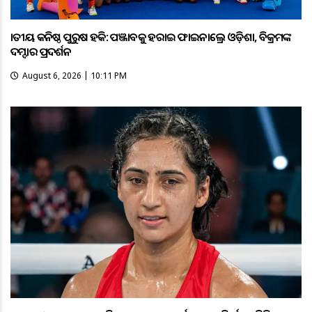
ଜାତୀୟ କନିଷ୍ଠ ପୁରୁଷ ହକି: ପଞ୍ଜାବକୁ ହରାଇ ଫାଇନାଲ୍ରେ ଓଡ଼ିଶା, ବିକ୍ରମଙ୍କ
ଦମ୍ଦାର ପ୍ରଦର୍ଶନ
August 6, 2026 | 10:11 PM