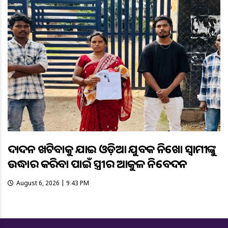
ଦାଦନ ଖଟିବାକୁ ଯାଇ ଓଡ଼ିଆ ଯୁବକ ନିଖୋଜ ସ୍ବାମୀଙ୍କୁ
ଉଦ୍ଧାର କରିବା ପାଇଁ ସ୍ତ୍ରୀର ଆକୁଳ ନିବେଦନ
August 6, 2026 | 9:43 PM