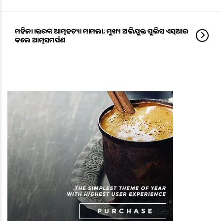
ମହିଳା ଡାକ୍ତରଙ୍କ ଆତ୍ମହତ୍ୟା ମାମଲା; ମୁଖ୍ୟ ଅଭିଯୁକ୍ତ ପୁଲିସ ଏସ୍‌ଆଇ
କଲେ ଆତ୍ମସମର୍ପଣ