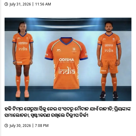
July 31, 2026 | 11:56 AM
ହକି ଟିମ୍‌ର ଗେରୁଆ ଜର୍ସିକୁ ନେଇ ସଂସଦରୁ ମୈଦାନ ଯାଏଁ ରାଜନୀତି; ପ୍ରିୟଙ୍କାଙ୍କ
ସମାଲୋଚନା, ସ୍ପଷ୍ଟୀକରଣ ରଖିଲେ ଦିଲ୍ଲୀପ ତିର୍କୀ
July 30, 2026 | 7:08 PM