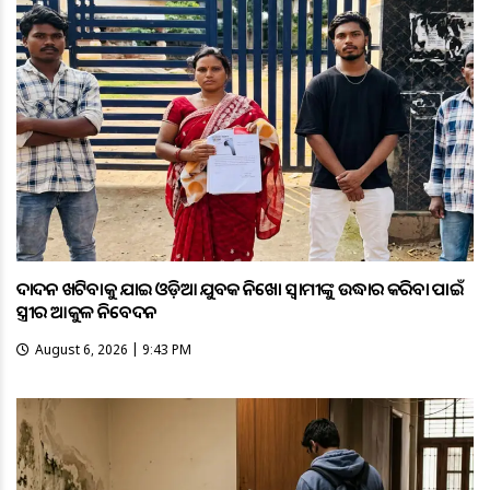
ଦାଦନ ଖଟିବାକୁ ଯାଇ ଓଡ଼ିଆ ଯୁବକ ନିଖୋଜ ସ୍ବାମୀଙ୍କୁ ଉଦ୍ଧାର କରିବା ପାଇଁ
ସ୍ତ୍ରୀର ଆକୁଳ ନିବେଦନ
August 6, 2026 | 9:43 PM