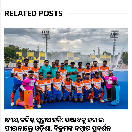
RELATED POSTS
ଜାତୀୟ କନିଷ୍ଠ ପୁରୁଷ ହକି: ପଞ୍ଜାବକୁ ହରାଇ
ଫାଇନାଲ୍ରେ ଓଡ଼ିଶା, ବିକ୍ରମଙ୍କ ଦମ୍ଦାର ପ୍ରଦର୍ଶନ