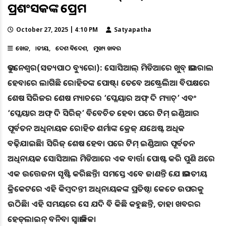
ପ୍ରଶଂସକଙ୍କ ପ୍ରେମ
October 27, 2025 | 4:10 PM
Satyapatha
ଖେଳ
ଜାତୀୟ
ଦେଶ ବିଦେଶ
ମୁଖ୍ୟ ଖବର
ଭୁବନେଶ୍ୱର(ସତ୍ୟପାଠ ବ୍ୟୁରୋ): ସୋସିଆଲ୍‌ ମିଡିଆରେ ଖୁବ୍ ଭାଇରାଲ
ହେବାରେ ଲାଗିଛି ରୋହିତଙ୍କ ପୋଷ୍ଟ୍‌। ତେବେ ଅଷ୍ଟ୍ରେଲିଆ ବିପକ୍ଷରେ
ଶେଷ ସିରିଜର ଶେଷ ମ୍ୟାଚରେ ‘ପ୍ଲେୟାର ଅଫ୍ ଦି ମ୍ୟାଚ୍’ ଏବଂ
‘ପ୍ଲେୟାର ଅଫ୍ ଦି ସିରିଜ୍’ ବିବେଚିତ ହେବା ପରେ ଟିମ୍‌ ଇଣ୍ଡିଆର
ପୂର୍ବତନ ଅଧିନାୟକ ରୋହିତ ଶର୍ମାଙ୍କ ‌କ୍ରେଜ୍‌ ଯଥେଷ୍ଟ ଅଧିକ
ବଢ଼ିଯାଇଛି। ସିରିଜ୍ ଶେଷ ହେବା ପରେ ଟିମ୍‌ ଇଣ୍ଡିଆର ପୂର୍ବତନ
ଅଧିନାୟକ ସୋସିଆଲ ମିଡିଆରେ ଏକ ବାର୍ତ୍ତା ପୋଷ୍ଟ କରି ପୁଣି ଥରେ
ଏକ ଉତ୍ତେଜନା ସୃଷ୍ଟି କରିଛନ୍ତି। ସମସ୍ତେ ଏବେ ଜାଣନ୍ତି ଯେ ଭାରତୀୟ
କ୍ରିକେଟରେ ଏହି କିମ୍ବଦନ୍ତୀ ଅଧିନାୟକଙ୍କ ପ୍ରତିଷ୍ଠା କେତେ ଉପରକୁ
ଉଠିଛି। ଏହି ସମୟରେ ସେ ଯଦି ବି କିଛି କହୁଛନ୍ତି, ତାହା ଖବରର
ହେଡ୍‌ଲାଇନ୍‌ ବନିବା ସ୍ବାଭାବିକ।