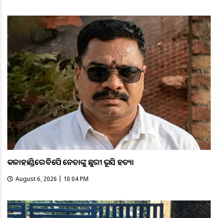
କଳାହାଣ୍ଡିରେ ବିଜେପି ନେତାଙ୍କୁ ଛୁରୀ ଭୂସି ହତ୍ୟା
August 6, 2026 | 10:04 PM