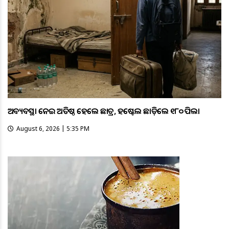
ଅବ୍ୟବସ୍ଥା ନେଇ ଅତିଷ୍ଠ ହେଲେ ଛାତ୍ର, ହଷ୍ଟେଲ ଛାଡ଼ିଲେ ୧୮୦ ପିଲା
August 6, 2026 | 5:35 PM