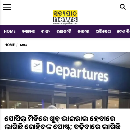
Me
HOME
ବଡ ଖବର
ରାଜ୍ୟ
ରାଜନୀତି
ଜାତୀୟ
ପରିବେଶ
ଦେଶ ବ
HOME
ଖେଳ
ସୋସିଆଲ୍‌ ମିଡିଆରେ ଖୁବ୍ ଭାଇରାଲ ହେବାରେ
ଲାଗିଛି ରୋହିତଙ୍କ ପୋଷ୍ଟ୍‌; ବଢ଼ିବାରେ ଲାଗିଛି