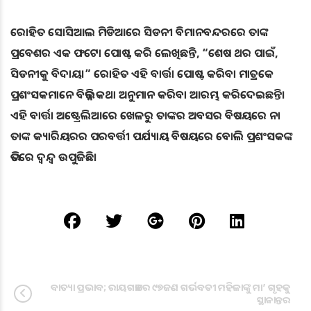
ରୋହିତ ସୋସିଆଲ ମିଡିଆରେ ସିଡନୀ ବିମାନବନ୍ଦରରେ ତାଙ୍କ
ପ୍ରବେଶର ଏକ ଫଟୋ ପୋଷ୍ଟ କରି ଲେଖିଛନ୍ତି, “ଶେଷ ଥର ପାଇଁ,
ସିଡନୀକୁ ବିଦାୟ।” ରୋହିତ ଏହି ବାର୍ତ୍ତା ପୋଷ୍ଟ କରିବା ମାତ୍ରକେ
ପ୍ରଶଂସକମାନେ ବିଭିନ୍ନ କଥା ଅନୁମାନ କରିବା ଆରମ୍ଭ କରିଦେଇଛନ୍ତି।
ଏହି ବାର୍ତ୍ତା ଅଷ୍ଟ୍ରେଲିଆରେ ଖେଳରୁ ତାଙ୍କର ଅବସର ବିଷୟରେ ନା
ତାଙ୍କ କ୍ୟାରିୟରର ପରବର୍ତ୍ତୀ ପର୍ଯ୍ୟାୟ ବିଷୟରେ ବୋଲି ପ୍ରଶଂସକଙ୍କ
ଭିତରେ ଦ୍ବନ୍ଦ୍ବ ଉପୁଜିଛି।
ବାତ୍ୟା ପ୍ରଭାବ; ରାୟଗଡାରେ ୯୭ଜଣ ଗର୍ଭବତୀ ମହିଳାଙ୍କୁ ମା’ ଗୃହକୁ
ସ୍ଥାନାନ୍ତର