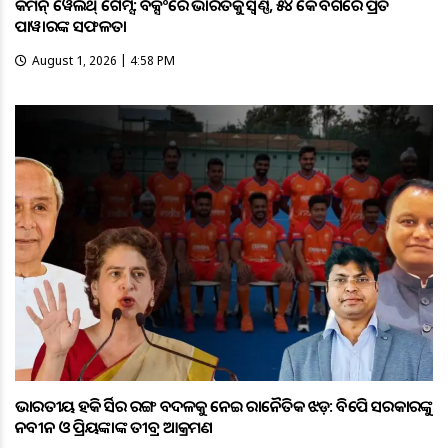
କମନ୍ ୱେଲଥ୍ ଗେମ୍ସ: ବକ୍ସିଂରେ ଭାରତକୁ ସ୍ବର୍ଣ୍ଣ, ୫୪ କେଜି ବର୍ଗରେ ପ୍ରିତି
ପାୱାରଙ୍କ ସଫଳତା
August 1, 2026 | 4:58 PM
ଭାରତୀୟ ହକି ଜର୍ସିର ରଙ୍ଗ ବଦଳକୁ ନେଇ ରାଜନୈତିକ ଝଡ଼: ବିଜେପି ସରକାରଙ୍କୁ
ନବୀନ ଓ ପ୍ରିୟଙ୍କାଙ୍କ ତୀବ୍ର ଆକ୍ରମଣ