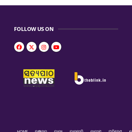
FOLLOW US ON
HOME
ବଡ ଖବର
ରାଜ୍ୟ
ରାଜନୀତି
ଜାତୀୟ
ପରିବେଶ
ଦ