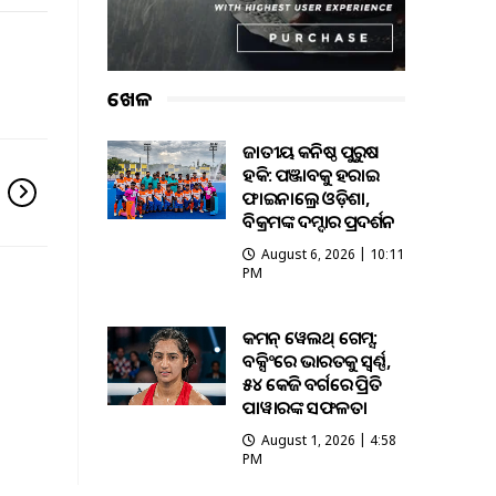
ଖେଳ
ଜାତୀୟ କନିଷ୍ଠ ପୁରୁଷ
ହକି: ପଞ୍ଜାବକୁ ହରାଇ
ଫାଇନାଲ୍ରେ ଓଡ଼ିଶା,
ବିକ୍ରମଙ୍କ ଦମ୍ଦାର ପ୍ରଦର୍ଶନ
August 6, 2026 | 10:11
PM
କମନ୍ ୱେଲଥ୍ ଗେମ୍ସ:
ବକ୍ସିଂରେ ଭାରତକୁ ସ୍ବର୍ଣ୍ଣ,
୫୪ କେଜି ବର୍ଗରେ ପ୍ରିତି
ପାୱାରଙ୍କ ସଫଳତା
August 1, 2026 | 4:58
PM