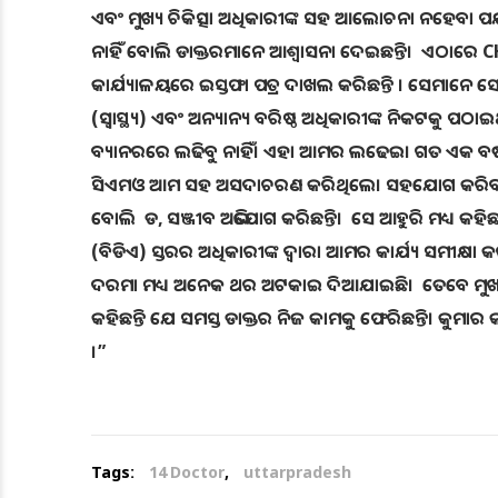
ଏବଂ ମୁଖ୍ୟ ଚିକିତ୍ସା ଅଧିକାରୀଙ୍କ ସହ ଆଲୋଚନା ନହେବା ପର୍ଯ୍
ନାହିଁ ବୋଲି ଡାକ୍ତରମାନେ ଆଶ୍ୱାସନା ଦେଇଛନ୍ତି। ଏଠାରେ 
କାର୍ଯ୍ୟାଳୟରେ ଇସ୍ତଫା ପତ୍ର ଦାଖଲ କରିଛନ୍ତି । ସେମାନେ ସେମାନ
(ସ୍ୱାସ୍ଥ୍ୟ) ଏବଂ ଅନ୍ୟାନ୍ୟ ବରିଷ୍ଠ ଅଧିକାରୀଙ୍କ ନିକଟକୁ ପ
ବ୍ୟାନରରେ ଲଢିବୁ ନାହିଁ। ଏହା ଆମର ଲଢେଇ। ଗତ ଏକ ବର୍ଷ 
ସିଏମଓ ଆମ ସହ ଅସଦାଚରଣ କରିଥିଲେ। ସହଯୋଗ କରିବା ପରି
ବୋଲି ଡ, ସଞ୍ଜୀବ ଅଭିଯୋଗ କରିଛନ୍ତି। ସେ ଆହୁରି ମଧ୍ୟ କହିଛ
(ବିଡିଏ) ସ୍ତରର ଅଧିକାରୀଙ୍କ ଦ୍ବାରା ଆମର କାର୍ଯ୍ୟ ସମୀକ୍ଷ
ଦରମା ମଧ୍ୟ ଅନେକ ଥର ଅଟକାଇ ଦିଆଯାଇଛି। ତେବେ ମୁଖ୍ୟ ଚ
କହିଛନ୍ତି ଯେ ସମସ୍ତ ଡାକ୍ତର ନିଜ କାମକୁ ଫେରିଛନ୍ତି। କୁମାର 
।”
Tags:
14 Doctor
,
uttarpradesh