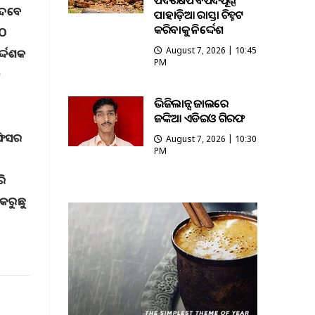
ପଦକ୍ଷେପ ବିପଦପୂର୍ଣ୍ଣ
 ଦେବେ
ପାହାଡ଼ିଆ ରାସ୍ତା ଚିହ୍ନଟ
କରିବାକୁ ନିର୍ଦ୍ଦେଶ
MO
August 7, 2026 | 10:45
ଦ୍ଦେଶକ
PM
୍
ଭିଜିଲାନ୍ସ ଜାଲରେ
ଜଙ୍କିଆ ଏଡିଇଓ ଗିରଫ
ଅଫିସର
August 7, 2026 | 10:30
PM
କ
ରି
 କରୁଛୁ