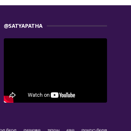
@SATYAPATHA
େଶ ବିଦେଶ
ମନୋରଞ୍ଜନ
ଅପରାଧ
ଖେଳ
ସତ୍ୟପାଠ ବିଶେଷ