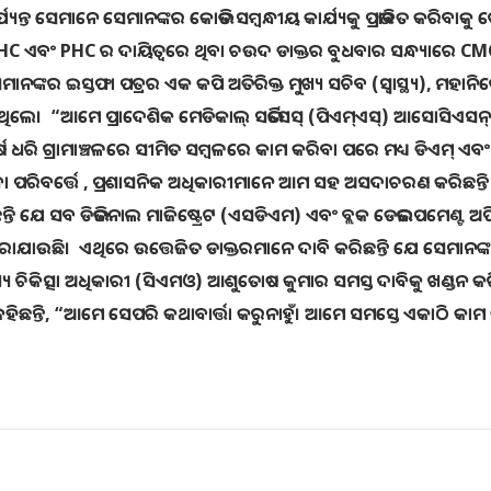
ୟନ୍ତ ସେମାନେ ସେମାନଙ୍କର କୋଭିଡ ସମ୍ବନ୍ଧୀୟ କାର୍ଯ୍ୟକୁ ପ୍ରଭାବିତ କରିବାକୁ
CHC ଏବଂ PHC ର ଦାୟିତ୍ୱରେ ଥିବା ଚଉଦ ଡାକ୍ତର ବୁଧବାର ସନ୍ଧ୍ୟାରେ C
ଙ୍କର ଇସ୍ତଫା ପତ୍ରର ଏକ କପି ଅତିରିକ୍ତ ମୁଖ୍ୟ ସଚିବ (ସ୍ୱାସ୍ଥ୍ୟ), ମହାନିର୍
ଠାଇଥିଲେ। “ଆମେ ପ୍ରାଦେଶିକ ମେଡିକାଲ୍ ସର୍ଭିସେସ୍ (ପିଏମ୍ଏସ୍) ଆସୋସିଏସନ
ଧରି ଗ୍ରାମାଞ୍ଚଳରେ ସୀମିତ ସମ୍ବଳରେ କାମ କରିବା ପରେ ମଧ୍ୟ ଡିଏମ୍ ଏବଂ
ବର୍ତ୍ତେ , ପ୍ରଶାସନିକ ଅଧିକାରୀମାନେ ଆମ ସହ ଅସଦାଚରଣ କରିଛନ୍ତି
ନ୍ତି ଯେ ସବ ଡିଭିଜନାଲ ମାଜିଷ୍ଟ୍ରେଟ (ଏସଡିଏମ) ଏବଂ ବ୍ଲକ ଡେଭଲପମେଣ୍ଟ 
ା କରାଯାଉଛି। ଏଥିରେ ଉତ୍ତେଜିତ ଡାକ୍ତରମାନେ ଦାବି କରିଛନ୍ତି ଯେ ସେମାନଙ୍
ିକିତ୍ସା ଅଧିକାରୀ (ସିଏମଓ) ଆଶୁତୋଷ କୁମାର ସମସ୍ତ ଦାବିକୁ ଖଣ୍ଡନ କ
କହିଛନ୍ତି, “ଆମେ ସେପରି କଥାବାର୍ତ୍ତା କରୁନାହୁଁ। ଆମେ ସମସ୍ତେ ଏକାଠି କାମ