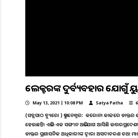
କଲେକ୍ଟରଙ୍କ ଦୁର୍ବ୍ୟବହାର ଯୋଗୁଁ 
May 13, 2021 | 10:08 PM
Satya Patha
(ସତ୍ଯପାଠ ବ୍ୟୁରୋ ) ଭୁବନେଶ୍ୱର: କରୋନା କାଳରେ ଡାକ୍ତର ହେ
ହେଉଛନ୍ତି। ଏଭଳି ଏକ ସଙ୍ଗୀନ ଅଭିଯୋଗ ଆସିଛି ଉତ୍ତରପ୍ରଦେଶର ଉନ୍
ଡାକ୍ତର ପ୍ରଶାସନିକ ଅଧିକାରୀଙ୍କ ଦ୍ୱାରା ଅସଦାଚରଣ ତଥା ମାନସ