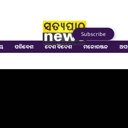
Subscribe
ୀୟ
ପରିବେଶ
ଦେଶ ବିଦେଶ
ମନୋରଞ୍ଜନ
ଅପ