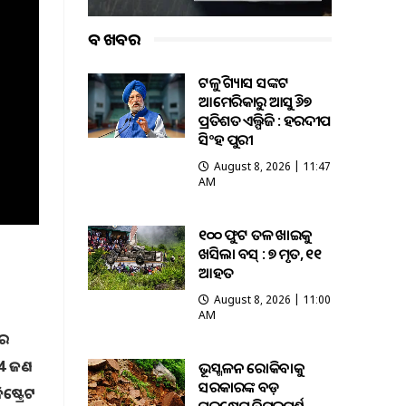
ବଡ ଖବର
ଟଳୁଛି ଗ୍ୟାସ ସଙ୍କଟ
ଆମେରିକାରୁ ଆସୁଛି ୬୭
ପ୍ରତିଶତ ଏଲ୍ପିଜି : ହରଦୀପ
ସିଂହ ପୁରୀ
August 8, 2026 | 11:47
AM
୧୦୦ ଫୁଟ ତଳ ଖାଇକୁ
ଖସିଲା ବସ୍ : ୭ ମୃତ, ୧୧
ଆହତ
August 8, 2026 | 11:00
AM
ାର
 14 ଜଣ
ଭୂସ୍ଖଳନ ରୋକିବାକୁ
ସରକାରଙ୍କ ବଡ଼
୍ଟ୍ରେଟ