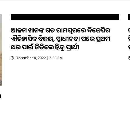
ଆଜମ ଖାନଙ୍କ ଗଡ ରାମପୁରରେ ବିଜେପିର
ଐତିହାସିକ ବିଜୟ, ସ୍ବାଧୀନତା ପରେ ପ୍ରଥମ
ପ
ଥର ପାଇଁ ଜିତିଲେ ହିନ୍ଦୁ ପ୍ରାର୍ଥୀ
December 8, 2022 | 6:33 PM
ି