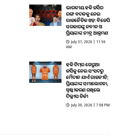
ଭାରତୀୟ ହକି ଜର୍ସିର
ରଙ୍ଗ ବଦଳକୁ ନେଇ
ରାଜନୈତିକ ଝଡ଼: ବିଜେପି
ସରକାରଙ୍କୁ ନବୀନ ଓ
ପ୍ରିୟଙ୍କାଙ୍କ ତୀବ୍ର ଆକ୍ରମଣ
July 31, 2026 | 11:56
AM
ହକି ଟିମ୍‌ର ଗେରୁଆ
ଜର୍ସିକୁ ନେଇ ସଂସଦରୁ
ମୈଦାନ ଯାଏଁ ରାଜନୀତି;
ପ୍ରିୟଙ୍କାଙ୍କ ସମାଲୋଚନା,
ସ୍ପଷ୍ଟୀକରଣ ରଖିଲେ
ଦିଲ୍ଲୀପ ତିର୍କୀ
July 30, 2026 | 7:08 PM