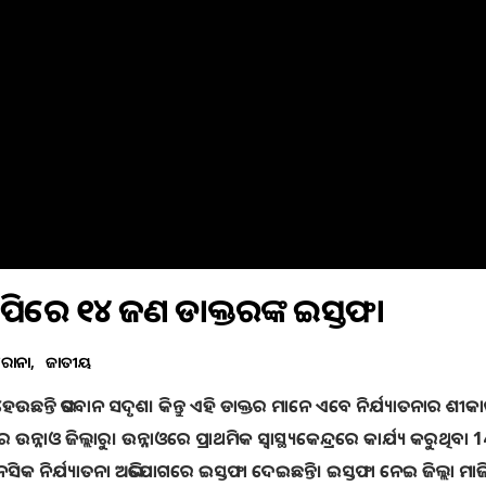
ୟୁପିରେ ୧୪ ଜଣ ଡାକ୍ତରଙ୍କ ଇସ୍ତଫା
କରୋନା
ଜାତୀୟ
ଉଛନ୍ତି ଭଗବାନ ସଦୃଶ। କିନ୍ତୁ ଏହି ଡାକ୍ତର ମାନେ ଏବେ ନିର୍ଯ୍ୟାତନାର ଶୀକ
ନାଓ ଜିଲ୍ଲାରୁ। ଉନ୍ନାଓରେ ପ୍ରାଥମିକ ସ୍ୱାସ୍ଥ୍ୟକେନ୍ଦ୍ରରେ କାର୍ଯ୍ୟ କରୁଥିବା
ିକ ନିର୍ଯ୍ୟାତନା ଅଭିଯୋଗରେ ଇସ୍ତଫା ଦେଇଛନ୍ତି। ଇସ୍ତଫା ନେଇ ଜିଲ୍ଲା ମାଜିଷ