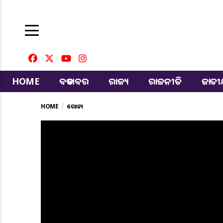
HOME
ବଡ ଖବର
ରାଜ୍ୟ
ରାଜନୀତି
ଜାତ
HOME
କରୋନା