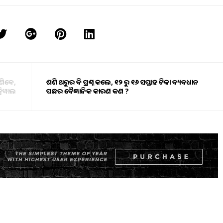
ିଣିବେ,
ଶଶି ଥରୁର ବି ପ୍ରଶ୍ନ କଲେ, ୧୨ ରୁ ୧୬ ସପ୍ତାହ ଟିକା ବ୍ୟବଧାନ
ରିୱାଲ
ପଛର ବୈଜ୍ଞାନିକ କାରଣ କଣ ?