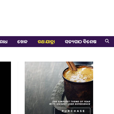
ରାଧ
ଖେଳ
ରଥ ଯାତ୍ରା
ସତ୍ୟପାଠ ବିଶେଷ