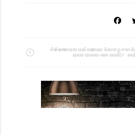
ନିଜ ନିଜ ରାଜ୍ୟବାସୀଙ୍କ ପାଇଁ ରାଜ୍ୟମାନେ ବିଦେଶ ରୁ ଟୀକା କ
ଭାରତ ସରକାର ଏବେ କେଉଁଠି? : କେଜ୍