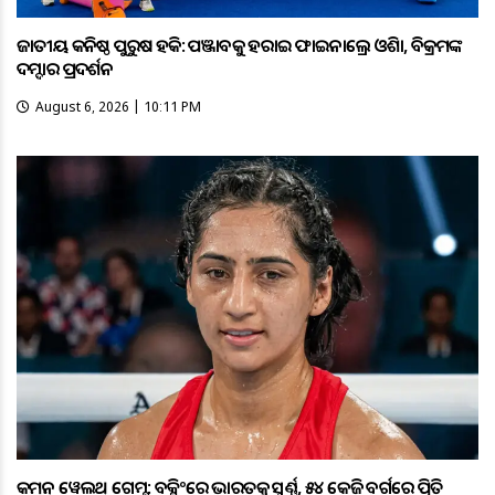
ଜାତୀୟ କନିଷ୍ଠ ପୁରୁଷ ହକି: ପଞ୍ଜାବକୁ ହରାଇ ଫାଇନାଲ୍ରେ ଓଡ଼ିଶା, ବିକ୍ରମଙ୍କ
ଦମ୍ଦାର ପ୍ରଦର୍ଶନ
August 6, 2026 | 10:11 PM
କମନ୍ ୱେଲଥ୍ ଗେମ୍ସ: ବକ୍ସିଂରେ ଭାରତକୁ ସ୍ବର୍ଣ୍ଣ, ୫୪ କେଜି ବର୍ଗରେ ପ୍ରିତି