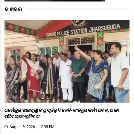
ବଡ ଖବର
ଧର୍ମେନ୍ଦ୍ରଙ୍କ ଝାରସୁଗୁଡ଼ା ଗସ୍ତ ପୂର୍ବରୁ ବିଜେଡି-କଂଗ୍ରେସ କର୍ମୀ ଅଟକ, ଥାନା
ପରିସରରେ ପ୍ରତିବାଦ
August 9, 2026 | 12:35 PM