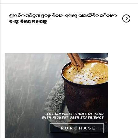
ଶ୍ରୀମନ୍ଦିର ପରିକ୍ରମା ପ୍ରକଳ୍ପ ବିବାଦ: ସମସ୍ତେ ରାଜନୈତିକ କରିବାରେ
ବ୍ୟସ୍ତ: ବିଜୟ ମହାପାତ୍ର