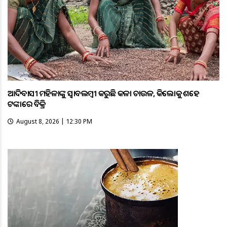
ଆଦିବାସୀ ମହିଳାଙ୍କୁ ସ୍ଵାବଲମ୍ଵୀ କରୁଛି କଳା ଚାଉଳ, କିଲୋକୁ ଶହେ
ଟଙ୍କାରେ ବିକ୍ରି
August 8, 2026 | 12:30 PM