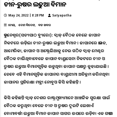
ଚୀନ-ରୁଷର ଲଢୁଆ ବିମାନ
May 24, 2022 | 8:28 PM
Satyapatha
ଜାତୀୟ
ଦେଶ ବିଦେଶ
ବଡ ଖବର
ଭୁବନେଶ୍ୱର(ସତ୍ୟପାଠ ବ୍ୟୁରୋ): କ୍ବାଡ୍ ବୈଠକ ବେଳେ ଜାପାନ
ନିକଟରେ ଉଡ଼ିଲା ଚୀନ-ରୁଷର ଲଢୁଆ ବିମାନ । ଜାପାନରେ ଭାରତ,
ଆମେରିକା, ଜାପାନ ଓ ଅଷ୍ଟ୍ରେଲିଆକୁ ନେଇ ଗଠିତ କ୍ବାଡ୍ ମେଣ୍ଟର
ବୈଠକ ଚାଲିଥିବାବେଳେ ଜାପାନ ବାୟୁସେନା ନିକଟରେ ଚୀନ ଓ
ରୁଷର ଲଢୁଆ ବିମାନଗୁଡ଼ିକ ଉଡ଼ୁଥିବା ଜାପାନ ପକ୍ଷରୁ କୁହାଯାଇଛି ।
ତେବେ ଏହି ବିମାନଗୁଡ଼ିକ ଜାପାନର ବାୟୁସୀମା ଅତିକ୍ରମ କରିନଥିବା
ଜାପାନର ପ୍ରତିରକ୍ଷା ମନ୍ତ୍ରୀ ନୋବୁଓ କିସି କହିଛନ୍ତି ।
କିସି କହିଛନ୍ତି କ୍ବାଡ୍ ଦେଶର ରାଷ୍ଟ୍ରମୁଖ୍ୟମାନେ ଆଞ୍ଚଳିକ ସୁରକ୍ଷା ପାଇଁ
ବୈଠକ କରୁଥିବା ବେଳେ ଚୀନ ଓ ରୁଷର ଦୁଇଟି ଲେଖାଏଁ
ବୋମାବର୍ଷୀ ଲଢୁଆ ବିମାନ ଜାପାନ ସାଗର ଉପରେ ଉଡ଼ିବା ଏକ ଗଭୀର