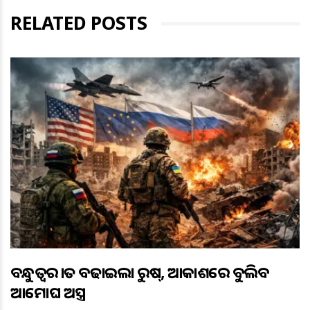
RELATED POSTS
ବନ୍ଧୁତ୍ବର ହାତ ବଢାଇଲା ରୁଷ୍, ଆକାଶରେ ବୁଲିବ
ଆମୋଘ ଅସ୍ତ୍ର