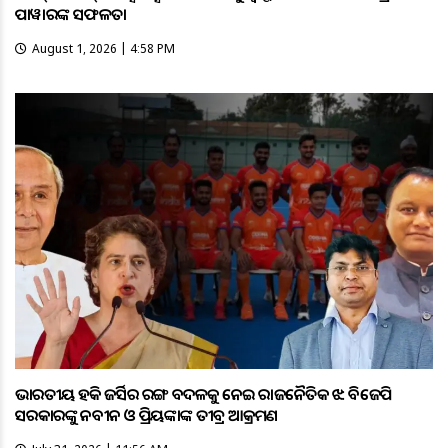
ପାୱାରଙ୍କ ସଫଳତା
August 1, 2026 | 4:58 PM
ଭାରତୀୟ ହକି ଜର୍ସିର ରଙ୍ଗ ବଦଳକୁ ନେଇ ରାଜନୈତିକ ଝଡ଼: ବିଜେପି
ସରକାରଙ୍କୁ ନବୀନ ଓ ପ୍ରିୟଙ୍କାଙ୍କ ତୀବ୍ର ଆକ୍ରମଣ