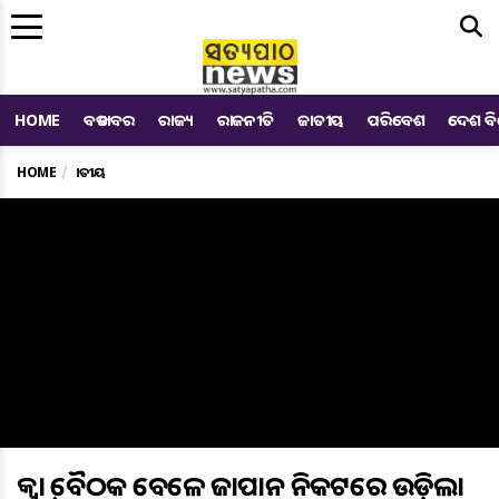
Me
HOME
ବଡ ଖବର
ରାଜ୍ୟ
ରାଜନୀତି
ଜାତୀୟ
ପରିବେଶ
ଦେଶ ବ
HOME
ଜାତୀୟ
କ୍ବାଡ୍ ବୈଠକ ବେଳେ ଜାପାନ ନିକଟରେ ଉଡ଼ିଲା