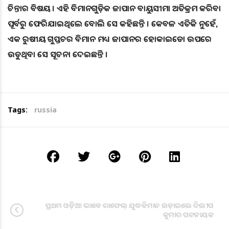
ଚିନ୍ତାର ବିଷୟ । ଏହି ବିମାନଗୁଡ଼ିକ ଜାପାନ ବାୟୁସୀମା ଅତିକ୍ରମ କରିବା
ପୂର୍ବରୁ ଫେରିଯାଇଥିଲେ ବୋଲି ସେ କହିଛନ୍ତି । କେବଳ ଏତିକି ନୁହେଁ,
ଏକ ରୁଷୀୟ ଗୁପ୍ତଚର ବିମାନ ମଧ୍ୟ ଜାପାନର ହୋକାଇଡୋ ଉପରେ
ଉଡୁଥିବା ସେ ସୂଚନା ଦେଇଛନ୍ତି ।
Tags:
russia
ପ୍ରଥମ ଓଡ଼ିଆ ଭାବେ ରାଫେଲ୍ ଯୁଦ୍ଧବିମାନ ଉଡ଼ାଇଲେ ଦିଲୀପ
କୁମାର ପଟ୍ଟନାୟକ