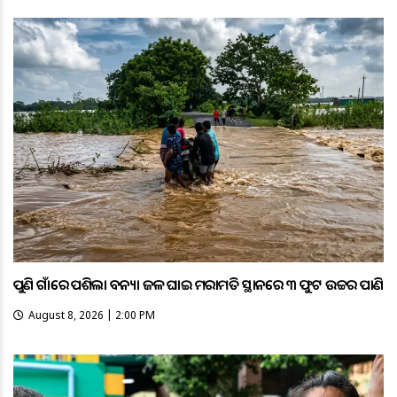
ପୁଣି ଗାଁରେ ପଶିଲା ବନ୍ୟା ଜଳ ଘାଇ ମରାମତି ସ୍ଥାନରେ ୩ ଫୁଟ ଉଚ୍ଚର ପାଣି
August 8, 2026 | 2:00 PM