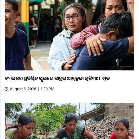
ବ୍ୟାଙ୍କକର ପ୍ରତିଷ୍ଠିତ ସ୍କୁଲରେ ଛାତ୍ରର ଆଖିବୁଜା ଗୁଳିମାଡ଼: ୮ ମୃତ
August 8, 2026 | 1:30 PM