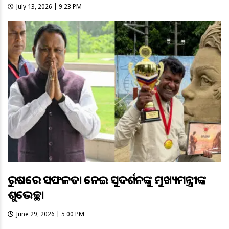
July 13, 2026 | 9:23 PM
ରୁଷରେ ସଫଳତା ନେଇ ସୁଦର୍ଶନଙ୍କୁ ମୁଖ୍ୟମନ୍ତ୍ରୀଙ୍କ
ଶୁଭେଚ୍ଛା
June 29, 2026 | 5:00 PM