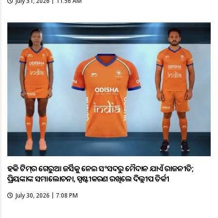
July 31, 2026 | 11:56 AM
ହକି ଟିମ୍‌ର ଗେରୁଆ ଜର୍ସିକୁ ନେଇ ସଂସଦରୁ ମୈଦାନ ଯାଏଁ ରାଜନୀତି;
ପ୍ରିୟଙ୍କାଙ୍କ ସମାଲୋଚନା, ସ୍ପଷ୍ଟୀକରଣ ରଖିଲେ ଦିଲ୍ଲୀପ ତିର୍କୀ
July 30, 2026 | 7:08 PM