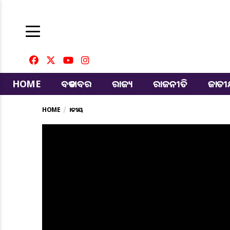
HOME
ବଡ ଖବର
ରାଜ୍ୟ
ରାଜନୀତି
ଜାତ
HOME
ଜାତୀୟ