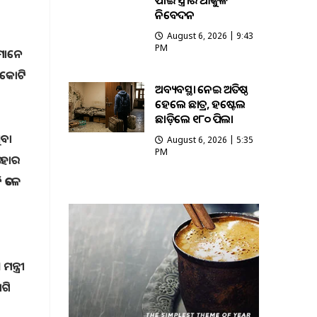
ପାଇଁ ସ୍ତ୍ରୀର ଆକୁଳ
ନିବେଦନ
August 6, 2026 | 9:43
PM
ଁମାନେ
୫ କୋଟି
ଅବ୍ୟବସ୍ଥା ନେଇ ଅତିଷ୍ଠ
ହେଲେ ଛାତ୍ର, ହଷ୍ଟେଲ
ଛାଡ଼ିଲେ ୧୮୦ ପିଲା
ିବା
August 6, 2026 | 5:35
PM
ା ହାର
ି ତଳେ
ନ୍ତ୍ରୀ
ାଗି