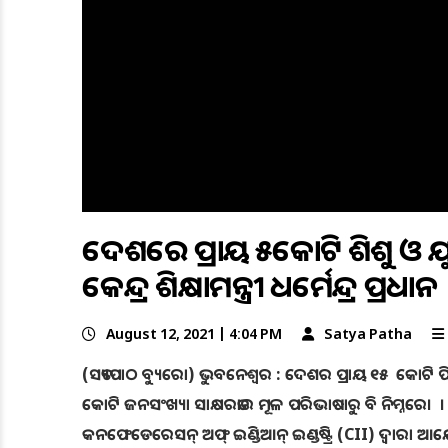
ଦେଶରେ ପ୍ରାୟ ୧୫କୋଟି ଶିଶୁ ଓ ଯୁବକ
କେନ୍ଦ୍ର ଶିକ୍ଷାମନ୍ତ୍ରୀ ଧର୍ମେନ୍ଦ୍ର ପ୍ରଧାନ
August 12, 2021 | 4:04 PM
Satya Patha
(ସତ୍ୟପାଠ ବ୍ୟୁରୋ) ଭୁବନେଶ୍ୱର : ଦେଶର ପ୍ରାୟ ୧୫ କୋଟି ପିଲ
କୋଟି ଜନସଂଖ୍ୟା ସାକ୍ଷରତାର ମୂଳ ପରିଭାଷାରୁ ବି ନିମ୍ନରେ। । ଏ ସମ୍
କନଫେଡେରେସନ୍ ଅଫ୍ ଇଣ୍ଡିଆନ୍ ଇଣ୍ଡଷ୍ଟ୍ରି (CII) ଦ୍ୱାରା ଆୟ