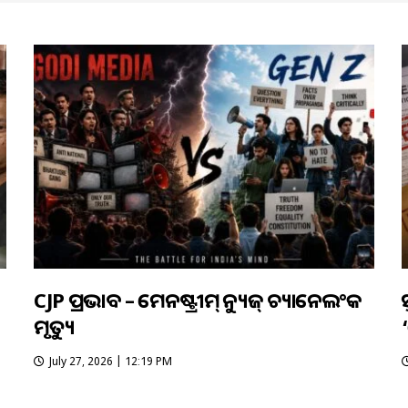
CJP ପ୍ରଭାବ – ମେନଷ୍ଟ୍ରୀମ୍ ନ୍ୟୁଜ୍ ଚ୍ୟାନେଲଂକ
ଇ
ମୃତ୍ୟୁ
July 27, 2026 | 12:19 PM