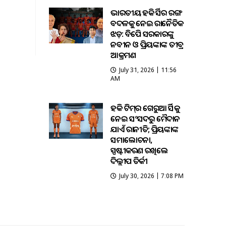
ଭାରତୀୟ ହକି ଜର୍ସିର ରଙ୍ଗ
ବଦଳକୁ ନେଇ ରାଜନୈତିକ
ଝଡ଼: ବିଜେପି ସରକାରଙ୍କୁ
ନବୀନ ଓ ପ୍ରିୟଙ୍କାଙ୍କ ତୀବ୍ର
ଆକ୍ରମଣ
July 31, 2026 | 11:56
AM
ହକି ଟିମ୍‌ର ଗେରୁଆ ଜର୍ସିକୁ
ନେଇ ସଂସଦରୁ ମୈଦାନ
ଯାଏଁ ରାଜନୀତି; ପ୍ରିୟଙ୍କାଙ୍କ
ସମାଲୋଚନା,
ସ୍ପଷ୍ଟୀକରଣ ରଖିଲେ
ଦିଲ୍ଲୀପ ତିର୍କୀ
July 30, 2026 | 7:08 PM