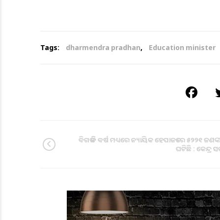
Tags:
dharmendra pradhan
,
Education minister
ବିଗତ ତିନି ବର୍ଷ ମଧ୍ୟରେ ନ୍ୟାୟିକ ହେପାଜତରେ ୫୨୨୧ ଜଣଙ୍କର 
ଘଟିଛି : କେନ୍ଦ୍ର