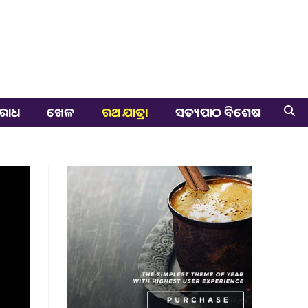
ରାଧ
ଖେଳ
ରଥ ଯାତ୍ରା
ସତ୍ୟପାଠ ବିଶେଷ