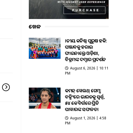
ଖେଳ
ଜାତୀୟ କନିଷ୍ଠ ପୁରୁଷ ହକି:
ପଞ୍ଜାବକୁ ହରାଇ
ଫାଇନାଲ୍ରେ ଓଡ଼ିଶା,
ବିକ୍ରମଙ୍କ ଦମ୍ଦାର ପ୍ରଦର୍ଶନ
August 6, 2026 | 10:11
PM
କମନ୍ ୱେଲଥ୍ ଗେମ୍ସ:
ବକ୍ସିଂରେ ଭାରତକୁ ସ୍ବର୍ଣ୍ଣ,
୫୪ କେଜି ବର୍ଗରେ ପ୍ରିତି
ପାୱାରଙ୍କ ସଫଳତା
August 1, 2026 | 4:58
PM