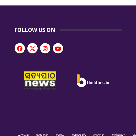
FOLLOW US ON
HOME
ବଡ ଖବର
ରାଜ୍ୟ
ରାଜନୀତି
ଜାତୀୟ
ପରିବେଶ
ଦ