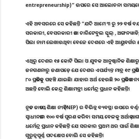
entrepreneurship)” ଉପରେ ସେ ଆଲୋଚନା ସମୟରେ ସ
ଏହି ଅବସରରେ ସେ କହିଛନ୍ତି “ଯଦି ଆମେ ୩ ରୁ ୨୨ ବର୍ଷ ବୟସ
ସରକାରୀ, ବେସରକାରୀ ତଥା ଚାରିଟେବୁଲ ସ୍କୁଲ୍ , ଅଙ୍ଗନୱାଡି, ଉଚ
ପିଲା ନାମ ଲେଖାଉଥିବା ବେଳେ ଦେଶରେ ଏହି ଆୟୁବର୍ଗର ୫୦
ଏଥିରୁ ଦେଶର ୧୫ କୋଟି ପିଲା ଓ ଯୁବକ ଆନୁଷ୍ଠାନିକ ଶିକ୍ଷାରୁ ବଞ୍
ଜନଗଣନାରୁ ଜଣାପଡ଼େ ଯେ ଦେଶର ଏପର୍ଯ୍ୟନ୍ତ ମାତ୍ର ୧୯ ପ୍ରତିଶତ 
୮୦ ପ୍ରତିଶତକୁ ପହଞ୍ଚି ଯାଇଛି। ଯାହାର ଅର୍ଥ ହେଉଛି ୨୦ ପ୍ରତିଶତ 
ଅଛନ୍ତି ବୋଲି କେନ୍ଦ୍ର ଶିକ୍ଷାମନ୍ତ୍ରୀ ଧର୍ମେନ୍ଦ୍ର ପ୍ରଧାନ କହିଛନ୍ତି।
ନୂତନ ଜାତୀୟ ଶିକ୍ଷା ନୀତି (NEP) ର ବିଭିନ୍ନ ବ୍ୟବସ୍ଥା ଉପରେ
ସ୍ୱାଧୀନତାର ୧୦୦ ବର୍ଷ ପୂରଣ କରିବା ସମୟ ବେଳକୁ ଅର୍ଥାତ୍ ଆଗାମ
ଧର୍ମେନ୍ଦ୍ର ପ୍ରଧାନ କହିଛନ୍ତି ଯେ ସରକାର ପ୍ରଥମ ଥର ପାଇଁ ଶିକ୍ଷ
ଗୁରୁତ୍ୱପୂର୍ଣ୍ଣ ପଦକ୍ଷେପ ବୋଲି ସେ କହିଛନ୍ତି।