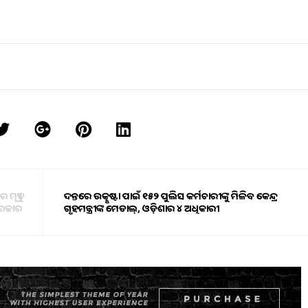
ମୃତ୍ୟୁ
ତଦନ୍ତରେ ଉତ୍କୃଷ୍ଟତା ପାଇଁ ୧୫୨ ପୁଲିସ କର୍ମଚାରୀଙ୍କୁ ମିଳିବ କେନ୍ଦ୍ର
 ସରକାର
ଗୃହମନ୍ତ୍ରୀଙ୍କ ମେଡାଲ୍, ଓଡ଼ିଶାର ୪ ଅଧିକାରୀ