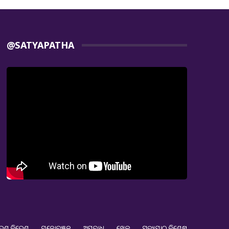
@SATYAPATHA
େଶ ବିଦେଶ
ମନୋରଞ୍ଜନ
ଅପରାଧ
ଖେଳ
ସତ୍ୟପାଠ ବିଶେଷ