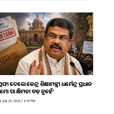
ସ୍ତଫା ଦେଲେ କେନ୍ଦ୍ର ଶିକ୍ଷାମନ୍ତ୍ରୀ ଧର୍ମେନ୍ଦ୍ର ପ୍ରଧାନ
‘ମୋ ପାଇଁ କ୍ଷମତା ବଡ଼ ନୁହେଁ’
July 25, 2026 | 4:10 PM