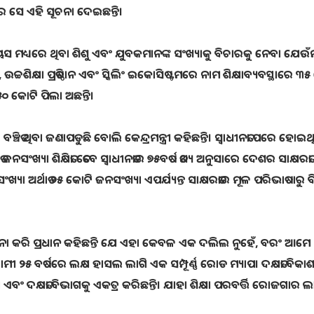
େ ଏହି ସୂଚନା ଦେଇଛନ୍ତି।
 ମଧ୍ୟରେ ଥିବା ଶିଶୁ ଏବଂ ଯୁବକମାନଙ୍କ ସଂଖ୍ୟାକୁ ବିଚାରକୁ ନେବା ଯେଉ
୍ଚଶିକ୍ଷା ପ୍ରତିଷ୍ଠାନ ଏବଂ ସ୍କିଲିଂ ଇକୋସିଷ୍ଟମରେ ନାମ ଶିକ୍ଷାବ୍ୟବସ୍ଥାରେ ୩
 କୋଟି ପିଲା ଅଛନ୍ତି।
ଚିତ ଥିବା ଜଣାପଡୁଛି ବୋଲି କେନ୍ଦ୍ରମନ୍ତ୍ରୀ କହିଛନ୍ତି। ସ୍ୱାଧୀନତା ପରେ ହୋଇଥ
ଜନସଂଖ୍ୟା ଶିକ୍ଷିତ। ତେବେ ସ୍ୱାଧୀନତାର ୭୫ବର୍ଷ ତଥ୍ୟ ଅନୁସାରେ ଦେଶର ସାକ୍ଷରତ
ଜନସଂଖ୍ୟା ଅର୍ଥାତ ୨୫ କୋଟି ଜନସଂଖ୍ୟା ଏପର୍ଯ୍ୟନ୍ତ ସାକ୍ଷରତାର ମୂଳ ପରିଭାଷାରୁ ବ
 ବର୍ଣ୍ଣନା କରି ପ୍ରଧାନ କହିଛନ୍ତି ଯେ ଏହା କେବଳ ଏକ ଦଲିଲ ନୁହେଁ, ବରଂ ଆମେ
ୀ ୨୫ ବର୍ଷରେ ଲକ୍ଷ ହାସଲ ଲାଗି ଏକ ସମ୍ପୂର୍ଣ୍ଣ ରୋଡ ମ୍ୟାପ। ଦକ୍ଷତା ବିକାଶ ମ
ା ଏବଂ ଦକ୍ଷତା ବିଭାଗକୁ ଏକତ୍ର କରିଛନ୍ତି। ଯାହା ଶିକ୍ଷା ପରବର୍ତ୍ତି ରୋଜଗାର ଲ