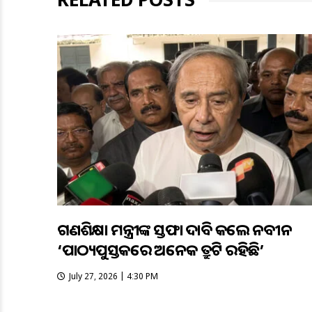
ଗଣଶିକ୍ଷା ମନ୍ତ୍ରୀଙ୍କ ଇସ୍ତଫା ଦାବି କଲେ ନବୀନ
‘ପାଠ୍ୟପୁସ୍ତକରେ ଅନେକ ତ୍ରୁଟି ରହିଛି’
July 27, 2026 | 4:30 PM