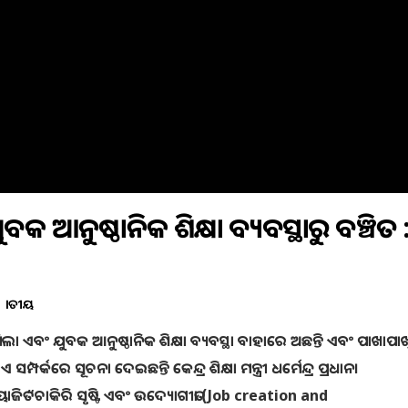
 ଆନୁଷ୍ଠାନିକ ଶିକ୍ଷା ବ୍ୟବସ୍ଥାରୁ ବଞ୍ଚିତ 
ଜାତୀୟ
ା ଏବଂ ଯୁବକ ଆନୁଷ୍ଠାନିକ ଶିକ୍ଷା ବ୍ୟବସ୍ଥା ବାହାରେ ଅଛନ୍ତି ଏବଂ ପାଖାପାଖ
ପର୍କରେ ସୂଚନା ଦେଇଛନ୍ତି କେନ୍ଦ୍ର ଶିକ୍ଷା ମନ୍ତ୍ରୀ ଧର୍ମେନ୍ଦ୍ର ପ୍ରଧାନ।
ୋଜିତ “ଚାକିରି ସୃଷ୍ଟି ଏବଂ ଉଦ୍ୟୋଗୀତା (Job creation and