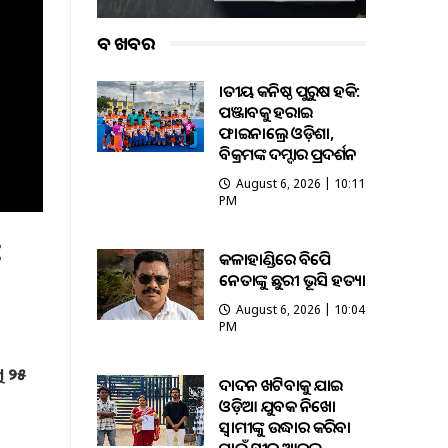
ବଡ ଖବର
ଜାତୀୟ କନିଷ୍ଠ ପୁରୁଷ ହକି:
ପଞ୍ଜାବକୁ ହରାଇ
ଫାଇନାଲ୍ରେ ଓଡ଼ିଶା,
ବିକ୍ରମଙ୍କ ଦମ୍ଦାର ପ୍ରଦର୍ଶନ
August 6, 2026 | 10:11
PM
:
କଳାହାଣ୍ଡିରେ ବିଜେପି
ନେତାଙ୍କୁ ଛୁରୀ ଭୂସି ହତ୍ୟା
August 6, 2026 | 10:04
PM
ି ୨୫
ଦାଦନ ଖଟିବାକୁ ଯାଇ
ଓଡ଼ିଆ ଯୁବକ ନିଖୋଜ
ସ୍ବାମୀଙ୍କୁ ଉଦ୍ଧାର କରିବା