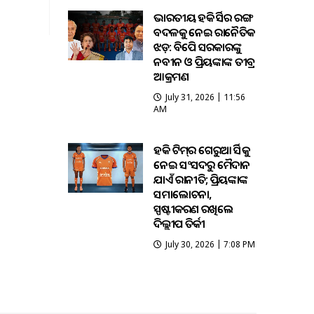
ଭାରତୀୟ ହକି ଜର୍ସିର ରଙ୍ଗ
ବଦଳକୁ ନେଇ ରାଜନୈତିକ
ଝଡ଼: ବିଜେପି ସରକାରଙ୍କୁ
ନବୀନ ଓ ପ୍ରିୟଙ୍କାଙ୍କ ତୀବ୍ର
ଆକ୍ରମଣ
July 31, 2026 | 11:56
AM
ହକି ଟିମ୍‌ର ଗେରୁଆ ଜର୍ସିକୁ
ନେଇ ସଂସଦରୁ ମୈଦାନ
ଯାଏଁ ରାଜନୀତି; ପ୍ରିୟଙ୍କାଙ୍କ
ସମାଲୋଚନା,
ସ୍ପଷ୍ଟୀକରଣ ରଖିଲେ
ଦିଲ୍ଲୀପ ତିର୍କୀ
July 30, 2026 | 7:08 PM