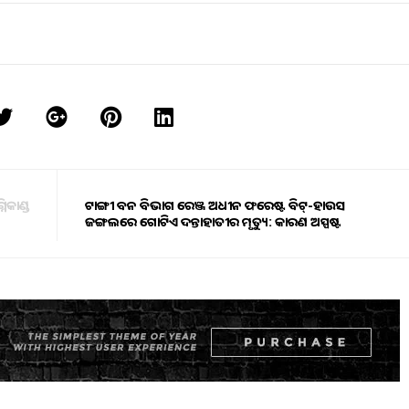
କାଣ୍ଡ
ଟାଙ୍ଗୀ ବନ ବିଭାଗ ରେଞ୍ଜ ଅଧୀନ ଫରେଷ୍ଟ ବିଟ୍-ହାଉସ
ଜଙ୍ଗଲରେ ଗୋଟିଏ ଦନ୍ତାହାତୀର ମୃତ୍ୟୁ: କାରଣ ଅସ୍ପଷ୍ଟ