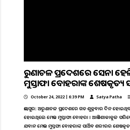
ଅରୁଣାଚଳ ପ୍ରଦେଶରେ ସେନା ହେ
ମୁସ୍ତାଫା ବୋହରାଙ୍କ ଶେଷକୃତ୍ୟ ସ
October 24, 2022 | 6:39 PM
Satya Patha
ଜୟପୁର: ଅରୁଣାଚଳ ପ୍ରଦେଶରେ ଗତ ଶୁକ୍ରବାର ଦିନ ହୋଇଥିବା
ହୋଇଥିଲେ ମେଜର ମୁସ୍ତାଫା ବୋହରା । ଆଜି ଶୋକାକୁଳ ପରିବେଶ
ଯବାନ ମେଜର ମୁସ୍ତଫା ବୋହରାଙ୍କ ପାର୍ଥିବ ଶରୀରର ଶେଷକ