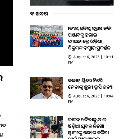
ବଡ ଖବର
ଜାତୀୟ କନିଷ୍ଠ ପୁରୁଷ ହକି:
ପଞ୍ଜାବକୁ ହରାଇ
ଫାଇନାଲ୍ରେ ଓଡ଼ିଶା,
ବିକ୍ରମଙ୍କ ଦମ୍ଦାର ପ୍ରଦର୍ଶନ
August 6, 2026 | 10:11
PM
ର
କଳାହାଣ୍ଡିରେ ବିଜେପି
ନେତାଙ୍କୁ ଛୁରୀ ଭୂସି ହତ୍ୟା
August 6, 2026 | 10:04
PM
ଦ
ଦାଦନ ଖଟିବାକୁ ଯାଇ
ହୀଦ
ଓଡ଼ିଆ ଯୁବକ ନିଖୋଜ
ସ୍ବାମୀଙ୍କୁ ଉଦ୍ଧାର କରିବା
ୟୀ