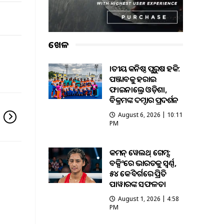
ଖେଳ
ଜାତୀୟ କନିଷ୍ଠ ପୁରୁଷ ହକି:
ପଞ୍ଜାବକୁ ହରାଇ
ଫାଇନାଲ୍ରେ ଓଡ଼ିଶା,
ବିକ୍ରମଙ୍କ ଦମ୍ଦାର ପ୍ରଦର୍ଶନ
August 6, 2026 | 10:11
PM
କମନ୍ ୱେଲଥ୍ ଗେମ୍ସ:
ବକ୍ସିଂରେ ଭାରତକୁ ସ୍ବର୍ଣ୍ଣ,
୫୪ କେଜି ବର୍ଗରେ ପ୍ରିତି
ପାୱାରଙ୍କ ସଫଳତା
August 1, 2026 | 4:58
PM