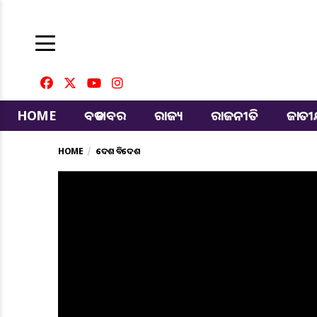
HOME
ବଡ ଖବର
ରାଜ୍ୟ
ରାଜନୀତି
ଜାତ
HOME
ଦେଶ ବିଦେଶ