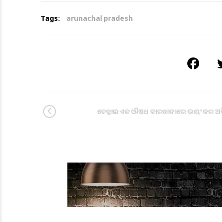
Tags:
arunachal pradesh
ଚେନ୍ନାଇର ଏକ ଔଷଧ କାରଖାନାରେ ଭୟଂକର ଅଗ୍ନି