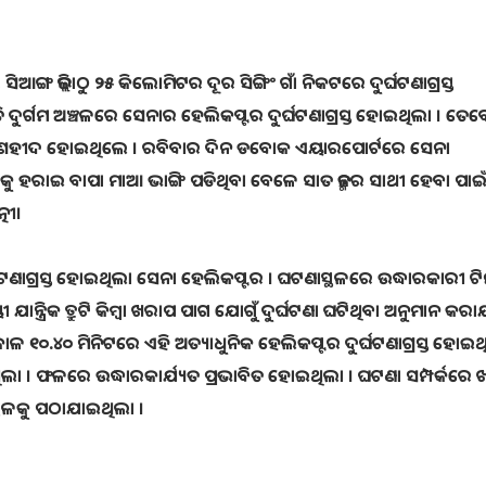
ଜିଲ୍ଲାଠୁ ୨୫ କିଲୋମିଟର ଦୂର ସିଙ୍ଗିଂ ଗାଁ ନିକଟରେ ଦୁର୍ଘଟଣାଗ୍ରସ୍ତ
 ଦୁର୍ଗମ ଅଞ୍ଚଳରେ ସେନାର ହେଲିକପ୍ଟର ଦୁର୍ଘଟଣାଗ୍ରସ୍ତ ହୋଇଥିଲା । ତେବ
ୟ ଶହୀଦ ହୋଇଥିଲେ । ରବିବାର ଦିନ ଡବୋକ ଏୟାରପୋର୍ଟରେ ସେନା
କୁ ହରାଇ ବାପା ମାଆ ଭାଙ୍ଗି ପଡିଥିବା ବେଳେ ସାତ ଜନ୍ମର ସାଥୀ ହେବା ପାଇ
ନୀ।
ର୍ଘଟଣାଗ୍ରସ୍ତ ହୋଇଥିଲା ସେନା ହେଲିକପ୍ଟର । ଘଟଣାସ୍ଥଳରେ ଉଦ୍ଧାରକାରୀ ଟ
ଯାନ୍ତ୍ରିକ ତ୍ରୁଟି କିମ୍ବା ଖରାପ ପାଗ ଯୋଗୁଁ ଦୁର୍ଘଟଣା ଘଟିଥିବା ଅନୁମାନ କର
ାଳ ୧୦.୪୦ ମିନିଟରେ ଏହି ଅତ୍ୟାଧୁନିକ ହେଲିକପ୍ଟର ଦୁର୍ଘଟଣାଗ୍ରସ୍ତ ହୋଇଥ
ନ ଥିଲା । ଫଳରେ ଉଦ୍ଧାରକାର୍ଯ୍ୟତ ପ୍ରଭାବିତ ହୋଇଥିଲା । ଘଟଣା ସମ୍ପର୍କରେ
ସ୍ଥଳକୁ ପଠାଯାଇଥିଲା ।