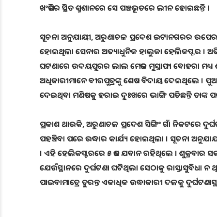
ଖଂଜିପିର ସ୍ଥିତ ଶ୍ମଶାନରେ ସେ ପଞ୍ଚଭୂତରେ ଲୀନ ହୋଇଛନ୍ତି ।
ସୂଚନା ଅନୁଯାୟୀ, ଅରୁଣାଚଳ ପ୍ରଦେଶ ଇଟାନଗରର ଉପେର ସିଆଙ୍ଗ 
ହୋଇଥିଲା ସେନାର ଅତ୍ୟାଧୁନିକ ହାଲୁକା ହେଲିକପ୍ଟର । ଅତି
ଘଟଣାରେ ଉଦୟପୁରର ଲାଲ ମେଜର ମୁସ୍ତାଫା ବୋହରା ମଧ୍
ଅଧିକାରୀମାନେ ବୀରପୁତ୍ରଙ୍କୁ ଶେଷ ବିଦାୟ ଦେଇଥିଲେ । ପୁଅ
ଦେଇଥିବା ମଣିଷକୁ ହରାଇ ଦୁଃଖରେ ଭାଙ୍ଗି ପଡିଛନ୍ତି ତାଙ୍କ ପତ୍
ପ୍ରକାଶ ଥାଉକି, ଅରୁଣାଚଳ ପ୍ରଦେଶ ସିଙ୍ଗିଂ ଗାଁ ନିକଟରେ ଦୁ
ପହଞ୍ଚିବା ପରେ ଉଦ୍ଧାର କାର୍ଯ୍ୟ ହୋଇଥିଲା । ସୂଚନା ଅନୁଯାୟୀ 
। ଏହି ହେଲିକପ୍ଟରରେ ୫ ଜଣ ଯବାନ ରହିଥିଲେ । ଶୁକ୍ରବାର ସକ
ଯେଉଁସ୍ଥାନରେ ଦୁର୍ଘଟଣା ଘଟିଥିଲା ସେଠାକୁ ରାସ୍ତାସୁବିଧା 
ପାଇବାମାତ୍ରେ ତୁରନ୍ତ ଏକାଧିକ ଉଦ୍ଧାକାରୀ ଦଳକୁ ଦୁର୍ଘଟଣା