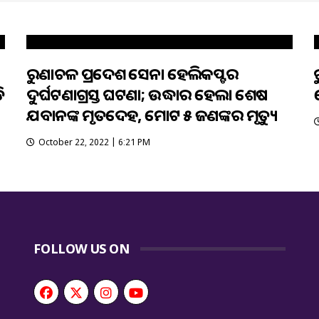
ଅରୁଣାଚଳ ପ୍ରଦେଶ ସେନା ହେଲିକପ୍ଟର
ି
ଦୁର୍ଘଟଣାଗ୍ରସ୍ତ ଘଟଣା; ଉଦ୍ଧାର ହେଲା ଶେଷ
ଯବାନଙ୍କ ମୃତଦେହ, ମୋଟ ୫ ଜଣଙ୍କର ମୃତ୍ୟୁ
October 22, 2022 | 6:21 PM
FOLLOW US ON