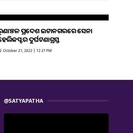
ଅରୁଣାଞ୍ଚଳ ପ୍ରଦେଶ ଇଟାନଗରରେ ସେନା
ହେଲିକପ୍ଟର ଦୁର୍ଘଟଣାଗ୍ରସ୍ତ
October 21, 2022 | 12:27 PM
@SATYAPATHA