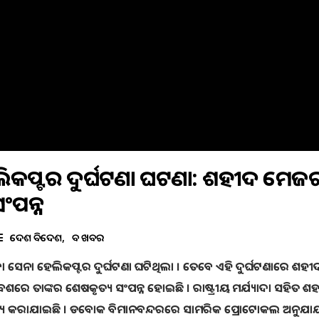
ଲିକପ୍ଟର ଦୁର୍ଘଟଣା ଘଟଣା: ଶହୀଦ ମେଜ
ଂପନ୍ନ
ଦେଶ ବିଦେଶ
ବଡ ଖବର
 ସେନା ହେଲିକପ୍ଟର ଦୁର୍ଘଟଣା ଘଟିଥିଲା । ତେବେ ଏହି ଦୁର୍ଘଟଣାରେ ଶହୀ
ରେ ତାଙ୍କର ଶେଷକୃତ୍ୟ ସଂପନ୍ନ ହୋଇଛି । ରାଷ୍ଟ୍ରୀୟ ମର୍ଯ୍ୟାଦା ସହିତ ଶ
ୃତ୍ୟ କରାଯାଇଛି । ଡବୋକ ବିମାନବନ୍ଦରରେ ସାମରିକ ପ୍ରୋଟୋକଲ ଅନୁଯା