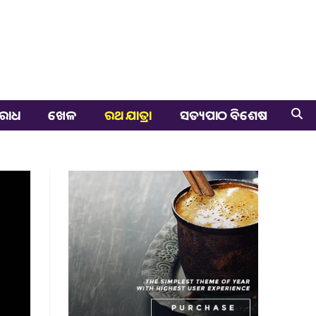
ରାଧ
ଖେଳ
ରଥ ଯାତ୍ରା
ସତ୍ୟପାଠ ବିଶେଷ