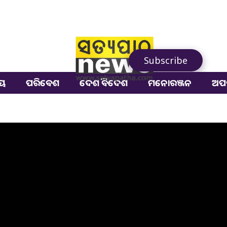
Subscribe
ୀୟ
ପରିବେଶ
ଦେଶ ବିଦେଶ
ମନୋରଞ୍ଜନ
ଅପ