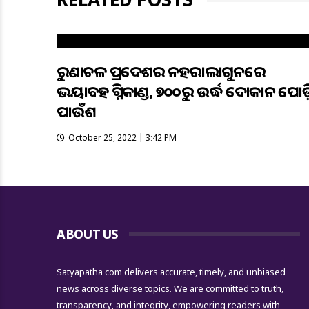
ଅରୁଣାଚଳ ପ୍ରଦେଶର ନହରାଲାଗୁନରେ
ଭୟାବହ ଅଗ୍ନିକାଣ୍ଡ, ୭୦୦ରୁ ଉର୍ଦ୍ଧ ଦୋକାନ ପୋଡ଼
ପାଉଁଶ
October 25, 2022 | 3:42 PM
ABOUT US
Satyapatha.com delivers accurate, timely, and unbiased
news across diverse topics. We are committed to truth,
transparency, and integrity, empowering readers with