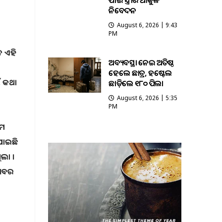
ପାଇଁ ସ୍ତ୍ରୀର ଆକୁଳ
ନିବେଦନ
August 6, 2026 | 9:43
PM
େ ଏହି
ଅବ୍ୟବସ୍ଥା ନେଇ ଅତିଷ୍ଠ
ହେଲେ ଛାତ୍ର, ହଷ୍ଟେଲ
ଁ କଥା
ଛାଡ଼ିଲେ ୧୮୦ ପିଲା
August 6, 2026 | 5:35
PM
ିମ
ାଯାଇଛି
ିଲା ।
 ଖବର