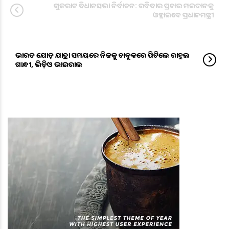
ଗୁଜରାଟ ବିଧାନସଭା ନିର୍ବାଚନ: ରବିବାର ପ୍ରଚାର ମଇଦାନକୁ
ଓହ୍ଲାଇବେ ପ୍ରଧାନମନ୍ତ୍ରୀ
ଭାରତ ଯୋଡ଼ ଯାତ୍ରା ସମୟରେ ନିଜକୁ ଚାବୁକରେ ପିଟିଲେ ରାହୁଲ
ଗାନ୍ଧୀ, ଭିଡ଼ିଓ ଭାଇରାଲ