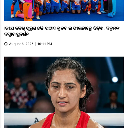
ଜାତୀୟ କନିଷ୍ଠ ପୁରୁଷ ହକି: ପଞ୍ଜାବକୁ ହରାଇ ଫାଇନାଲ୍ରେ ଓଡ଼ିଶା, ବିକ୍ରମଙ୍କ
ଦମ୍ଦାର ପ୍ରଦର୍ଶନ
August 6, 2026 | 10:11 PM