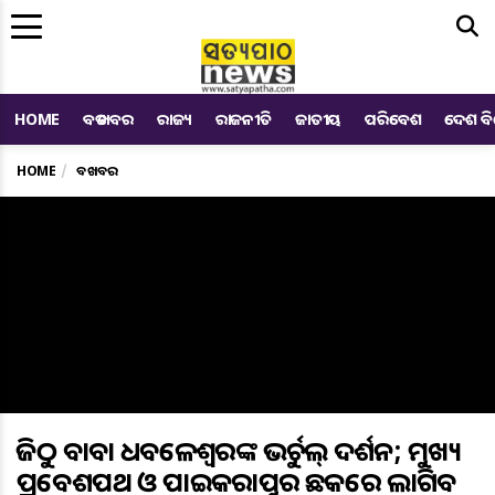
Me
HOME
ବଡ ଖବର
ରାଜ୍ୟ
ରାଜନୀତି
ଜାତୀୟ
ପରିବେଶ
ଦେଶ ବ
HOME
ବଡ ଖବର
ଆଜିଠୁ ବାବା ଧବଳେଶ୍ବରଙ୍କ ଭର୍ଚୁଆଲ୍‌ ଦର୍ଶନ; ମୁଖ୍ୟ
ପ୍ରବେଶପଥ ଓ ପାଇକରାପୁର ଛକରେ ଲାଗିବ