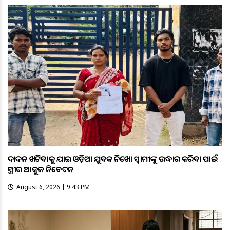
ଦାଦନ ଖଟିବାକୁ ଯାଇ ଓଡ଼ିଆ ଯୁବକ ନିଖୋଜ ସ୍ବାମୀଙ୍କୁ ଉଦ୍ଧାର କରିବା ପାଇଁ
ସ୍ତ୍ରୀର ଆକୁଳ ନିବେଦନ
August 6, 2026 | 9:43 PM