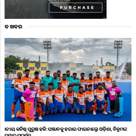
ବଡ ଖବର
ଜାତୀୟ କନିଷ୍ଠ ପୁରୁଷ ହକି: ପଞ୍ଜାବକୁ ହରାଇ ଫାଇନାଲ୍ରେ ଓଡ଼ିଶା, ବିକ୍ରମଙ୍କ
ଦମ୍ଦାର ପ୍ରଦର୍ଶନ