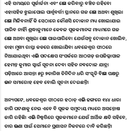
ଏହି ସମୟରେ ପୂର୍ଜାର୍ଚ୍ଚନା ଏବଂ ଭୋଗ କରିବାରୁ ବଞ୍ଚିତ ରହିବେ।
ଏହାସହିତ ଝୁଲାପୋଲ ପାର୍ଶ୍ବବର୍ତ୍ତୀ ସ୍ଥାନରେ ଗଜ ଭୋଗ ଅଥବା ଶୁଖିଲା
ଭୋଗ ମିଳିବନାହିଁ କି ସେଠାରେ କୌଣସି ଦୋକାନ ମଧ୍ୟ ଖୋଲାଯାଇ
ପାରିବ ନାହିଁ। ଶ୍ରଦ୍ଧାଳୁମାନେ କେବଳ ପୂଜକମାନଙ୍କ ମାଧ୍ୟମରେ ଗଜ
ଭୋଗ ଅଥବା ଶୁଖିଲା ଭୋଗ ପାଇପାରିବେ। ଯେଉଁସବୁ ଦୋକାନ ଖୋଲିବ,
ତାହା ମୁଖ୍ୟ ରାସ୍ତା କଡରେ ଖୋଲାଯିବ। ଧବଳେଶ୍ବର ପୀଠରେ
ନିଆଯାଇଥିବା ଏଭଳି ପଦକ୍ଷେପ ସଂପର୍କରେ ଆଠଗଡ଼ ଉପଜିଲ୍ଲାପାଳ
ହେମନ୍ତ କୁମାର ସ୍ବାଇଁ ସୂଚନା ଦେବା ସହିତ ନବଦୋଳ ଯାତ୍ରା
ପଡ଼ିଆରେ ଆସନ୍ତା ୫ରୁ ୭ତାରିଖ ତିନିଦିନ ଧରି ସଂସ୍କୃତି ବିଭାଗ ପକ୍ଷରୁ
ଭଜନ ସମାରୋହ ହେବ ବୋଲି ସୂଚନା ଦେଇଛନ୍ତି।
ଅନ୍ୟପଟେ, ଧବଳେଶ୍ବର ପୀଠରେ ହଠାତ୍ ଏଭଳି ଢଙ୍ଗରେ ୧୪୪ ଧାରା
ଜାରି ଘଟଣାକୁ ନେଇ ଏବେ ବି ପୂଜକ ସମୁଦାୟ ମଧ୍ୟରେ ଅସନ୍ତୋଷ
ଜାରି ରହିଛି। ଏଭଳି ନିଷ୍ପତ୍ତିରେ ପୂଜକମାନେ ଯେଉଁ ଆର୍ଥିକ କ୍ଷତି ସହିବେ,
ତାର ଭରଣା ପାଇଁ ସେମାନେ ପ୍ରଶାସନ ନିକଟରେ ଦାବି କରିଛନ୍ତି।