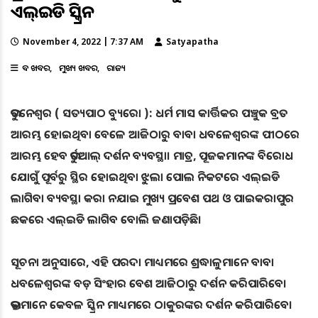
ଏଲ୍‌ଇଡି ସ୍କ୍ରିନ
November 4, 2022 | 7:37 AM
Satyapatha
ବଡ ଖବର
ମୁଖ୍ୟ ଖବର
ରାଜ୍ୟ
ଭୁବନେଶ୍ୱର ( ସତ୍ୟପାଠ ବ୍ୟୁରୋ ): ଧର୍ମ ମାସ କାର୍ତ୍ତିକର ପଞ୍ଚୁକ ବ୍ରତ
ଆରମ୍ଭ ହୋଇଥିବା ବେଳେ ଆଜିଠାରୁ ବାବା ଧବଳେଶ୍ବରଙ୍କ ପୀଠରେ
ଆରମ୍ଭ ହେବ ଭର୍ଚୁଆଲ୍ ଦର୍ଶନ ବ୍ୟବସ୍ଥା। ମାତ୍ର, ପୂଜକମାନଙ୍କ ବିରୋଧ
ଯୋଗୁଁ ପୂର୍ବରୁ ସ୍ଥିର ହୋଇଥିବା ଝୁଲା ପୋଲ ନିକଟରେ ଏଲ୍‌ଇଡି
ଲାଗିବା ବ୍ୟବସ୍ଥା କରା ନଯାଇ ମୁଖ୍ୟ ପ୍ରବେଶ ପଥ ଓ ପାଇକରାପୁର
ଛକରେ ଏଲ୍‌ଇଡି ଲାଗିବ ବୋଲି ଜଣାପଡ଼ିଛି।
ସୂଚନା ଅନୁସାରେ, ଏହି ପରଦା ମାଧ୍ୟମରେ ଶ୍ରଦ୍ଧାଳୁମାନେ ବାବା
ଧବଳେଶ୍ବରଙ୍କ ବଡ଼ ସିଂହାର ବେଶ ଆଜିଠାରୁ ଦର୍ଶନ କରିପାରିବେ।
ଭକ୍ତମାନେ କେବଳ ସ୍କ୍ରିନ ମାଧ୍ୟମରେ ଠାକୁରଙ୍କର ଦର୍ଶନ କରିପାରିବେ।