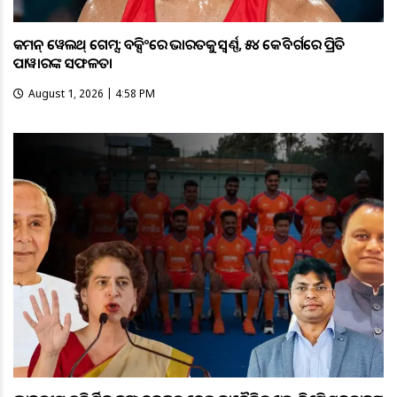
କମନ୍ ୱେଲଥ୍ ଗେମ୍ସ: ବକ୍ସିଂରେ ଭାରତକୁ ସ୍ବର୍ଣ୍ଣ, ୫୪ କେଜି ବର୍ଗରେ ପ୍ରିତି
ପାୱାରଙ୍କ ସଫଳତା
August 1, 2026 | 4:58 PM