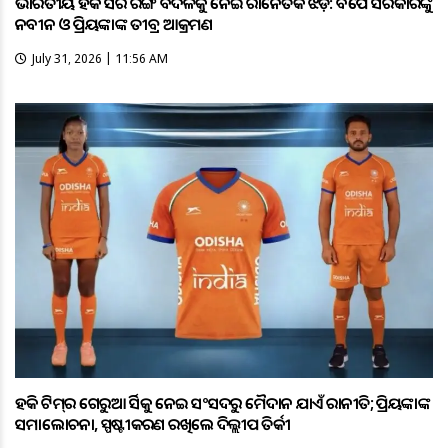
ଭାରତୀୟ ହକି ଜର୍ସିର ରଙ୍ଗ ବଦଳକୁ ନେଇ ରାଜନୈତିକ ଝଡ଼: ବିଜେପି ସରକାରଙ୍କୁ
ନବୀନ ଓ ପ୍ରିୟଙ୍କାଙ୍କ ତୀବ୍ର ଆକ୍ରମଣ
July 31, 2026 | 11:56 AM
ହକି ଟିମ୍‌ର ଗେରୁଆ ଜର୍ସିକୁ ନେଇ ସଂସଦରୁ ମୈଦାନ ଯାଏଁ ରାଜନୀତି; ପ୍ରିୟଙ୍କାଙ୍କ
ସମାଲୋଚନା, ସ୍ପଷ୍ଟୀକରଣ ରଖିଲେ ଦିଲ୍ଲୀପ ତିର୍କୀ