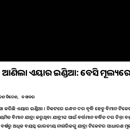
ାତି ଆଣିଲା ଏୟାର ଇଣ୍ଡିଆ: ବେସିକ ମୂଲ୍ୟର
େଶ ବିଦେଶ
ବଡ ଖବର
ଷଣା କରିଛି ଏୟାର ଇଣ୍ଡିଆ । ନିକଟରେ ଇନ୍ଧନ ଦର ବୃଦ୍ଧି ହେତୁ ବିମାନ ଟିକେ
ବିମାନ ଯାତ୍ରା କରୁଥିବା ଯାତ୍ରୀଙ୍କ ପାଇଁ ବର୍ତ୍ତମାନ ବର୍ଦ୍ଧିତ ଦର ଚିନ୍ତା ବ
ର୍ଷରୁ ଅଧିକ ବୟସ୍କ ଭାରତୀୟ ନାଗରିକଙ୍କୁ ଯାତ୍ରା ଟିକେଟର ସାଧାରଣ ମୂ