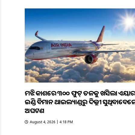
ମଝି ଆକାଶରେ ୩୦୦ ଫୁଟ୍ ତଳକୁ ଖସିଲା ଏୟା
ଇଣ୍ଡିଆ ବିମାନ ଥାଇଲ୍ୟାଣ୍ଡରୁ ଦିଲ୍ଲୀ ଆସୁଥିବାବେଳ
ଅଘଟଣ
August 4, 2026 | 4:18 PM