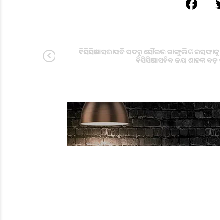
ବିସିସିଆଇ ସଭାପତି ପଦରୁ ସୌରଭ ଗାଙ୍ଗୁଲିଙ୍କ ଇସ୍ତଫାକ
ବିସିସିଆଇ ସଚିବ ଜୟ ଶାହଙ୍କ ବଡ଼