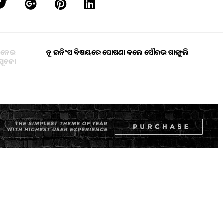
ୁ ନେଇ
ନୂଆ ଇନିଂସ ବିଷୟରେ ଘୋଷଣା କଲେ ସୌରଭ ଗାଙ୍ଗୁଲି
 ସୂଚନା