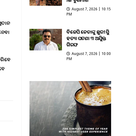
ଭାଙ୍ଗି ଚୁରମାର
August 7, 2026 | 10:15
PM
୍ରଦାନ
ବିଜେପି ନେତାଙ୍କୁ ଛୁରୀ ଭୁସି
 ନେବା
ହତ୍ୟା ଘଟଣା ୩ ଅଭିଯୁକ୍ତ
ଗିରଫ
August 7, 2026 | 10:00
ାରିବେ
PM
ାବେ