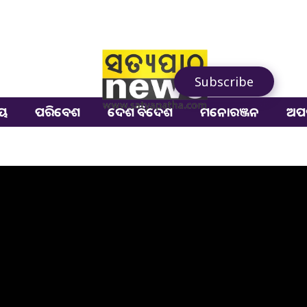
Subscribe
ୀୟ
ପରିବେଶ
ଦେଶ ବିଦେଶ
ମନୋରଞ୍ଜନ
ଅପ