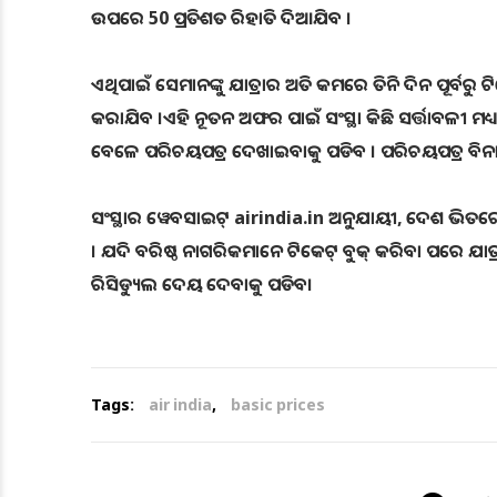
ଉପରେ 50 ପ୍ରତିଶତ ରିହାତି ଦିଆଯିବ ।
ଏଥିପାଇଁ ସେମାନଙ୍କୁ ଯାତ୍ରାର ଅତି କମରେ ତିନି ଦିନ ପୂର୍ବ
କରାଯିବ ।ଏହି ନୂତନ ଅଫର ପାଇଁ ସଂସ୍ଥା କିଛି ସର୍ତ୍ତାବଳୀ ମଧ୍ୟ
ବେଳେ ପରିଚୟପତ୍ର ଦେଖାଇବାକୁ ପଡିବ । ପରିଚୟପତ୍ର ବିନା ଏହ
ସଂସ୍ଥାର ୱେବସାଇଟ୍ airindia.in ଅନୁଯାୟୀ, ଦେଶ ଭିତର
। ଯଦି ବରିଷ୍ଠ ନାଗରିକମାନେ ଟିକେଟ୍ ବୁକ୍ କରିବା ପରେ ଯାତ୍ରା
ରିସିଡ୍ୟୁଲ ଦେୟ ଦେବାକୁ ପଡିବ।
Tags:
air india
,
basic prices