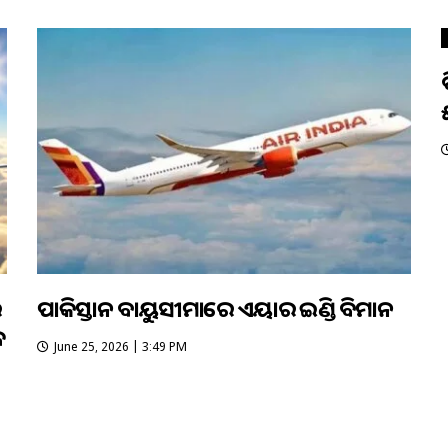
ର
ପାକିସ୍ତାନ ବାୟୁସୀମାରେ ଏୟାର ଇଣ୍ଡିଆ ବିମାନ
େ
June 25, 2026 | 3:49 PM