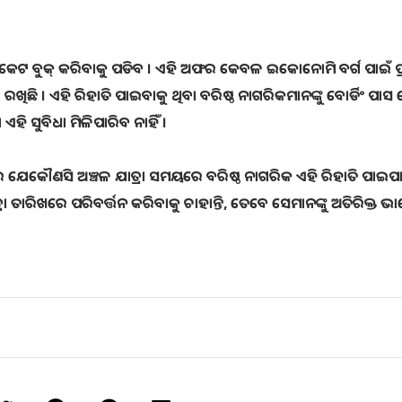
ରୁ ଟିକେଟ ବୁକ୍ କରିବାକୁ ପଡିବ । ଏହି ଅଫର କେବଳ ଇକୋନୋମି ବର୍ଗ ପାଇଁ ପ
 ରଖିଛି । ଏହି ରିହାତି ପାଇବାକୁ ଥିବା ବରିଷ୍ଠ ନାଗରିକମାନଙ୍କୁ ବୋର୍ଡିଂ ପାସ
ି ସୁବିଧା ମିଳିପାରିବ ନାହିଁ ।
େ ଯେକୌଣସି ଅଞ୍ଚଳ ଯାତ୍ରା ସମୟରେ ବରିଷ୍ଠ ନାଗରିକ ଏହି ରିହାତି ପାଇପ
 ତାରିଖରେ ପରିବର୍ତ୍ତନ କରିବାକୁ ଚାହାନ୍ତି, ତେବେ ସେମାନଙ୍କୁ ଅତିରିକ୍ତ ଭ