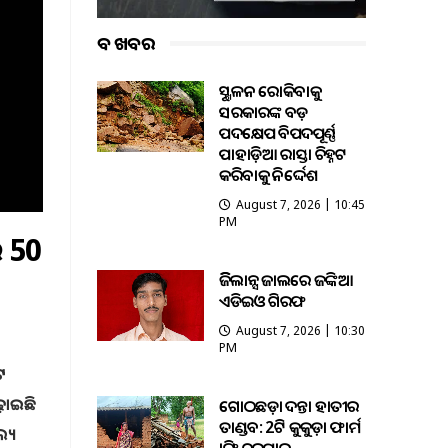
ବଡ ଖବର
ଭୂସ୍ଖଳନ ରୋକିବାକୁ
ସରକାରଙ୍କ ବଡ଼
ପଦକ୍ଷେପ ବିପଦପୂର୍ଣ୍ଣ
ପାହାଡ଼ିଆ ରାସ୍ତା ଚିହ୍ନଟ
କରିବାକୁ ନିର୍ଦ୍ଦେଶ
August 7, 2026 | 10:45
PM
େ 50
ଭିଜିଲାନ୍ସ ଜାଲରେ ଜଙ୍କିଆ
ଏଡିଇଓ ଗିରଫ
August 7, 2026 | 10:30
PM
ଟ
ଢ଼ାଇଛି
ଗୋଠଛଡ଼ା ଦନ୍ତା ହାତୀର
ତାଣ୍ଡବ: 2ଟି କୁକୁଡ଼ା ଫାର୍ମ
ଲ୍ୟ