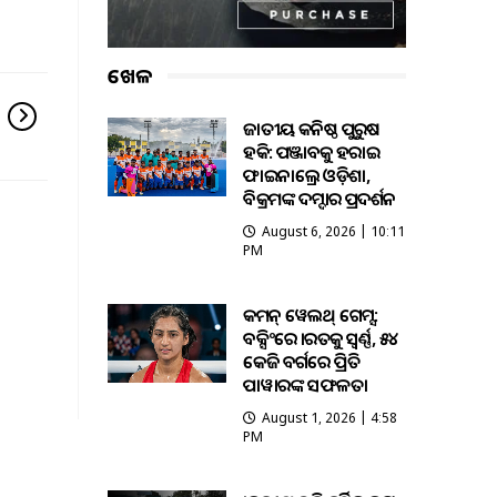
ଖେଳ
ଜାତୀୟ କନିଷ୍ଠ ପୁରୁଷ
ହକି: ପଞ୍ଜାବକୁ ହରାଇ
ଫାଇନାଲ୍ରେ ଓଡ଼ିଶା,
ବିକ୍ରମଙ୍କ ଦମ୍ଦାର ପ୍ରଦର୍ଶନ
August 6, 2026 | 10:11
PM
କମନ୍ ୱେଲଥ୍ ଗେମ୍ସ:
ବକ୍ସିଂରେ ଭାରତକୁ ସ୍ବର୍ଣ୍ଣ, ୫୪
କେଜି ବର୍ଗରେ ପ୍ରିତି
ପାୱାରଙ୍କ ସଫଳତା
August 1, 2026 | 4:58
PM