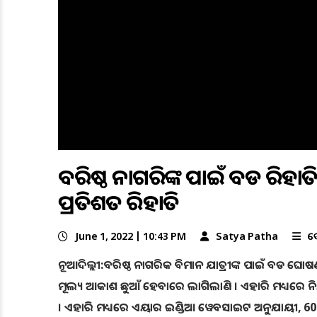
ବରିଷ୍ଠ ନାଗରିକଙ୍କ ପାଇଁ ବଡ ରିହ
ପ୍ରତିଶତ ରିହାତି
June 1, 2022 | 10:43 PM
Satya Patha
ଦ
ନୂଆଦିଲ୍ଲୀ:ବରିଷ୍ଠ ନାଗରିକ ବିମାନ ଯାତ୍ରୀଙ୍କ ପାଇଁ ବଡ ଘୋ
ମୂଲ୍ୟ ଆକାଶ ଛୁଆଁ ହେବାରେ ଲାଗିଲାଣି । ଏହାରି ମଧ୍ୟରେ ନିୟମିତ 
। ଏହାରି ମଧ୍ୟରେ ଏୟାର ଇଣ୍ଡିଆ ୱେବସାଇଟ ଅନୁଯାୟୀ, 60 ବ