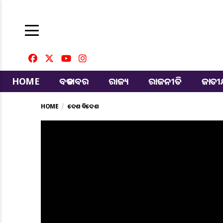
HOME
ବଡ ଖବର
ରାଜ୍ୟ
ରାଜନୀତି
ଜାତ
HOME
ଦେଶ ବିଦେଶ