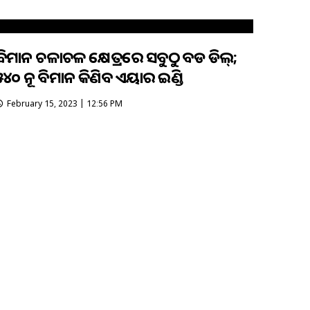
ବିମାନ ଚଳାଚଳ କ୍ଷେତ୍ରରେ ସବୁଠୁ ବଡ ଡିଲ୍;
୫୪୦ ନୂଆ ବିମାନ କିଣିବ ଏୟାର ଇଣ୍ଡିଆ
February 15, 2023 | 12:56 PM