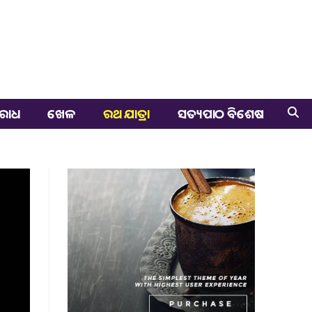
ରାଧ
ଖେଳ
ରଥ ଯାତ୍ରା
ସତ୍ୟପାଠ ବିଶେଷ