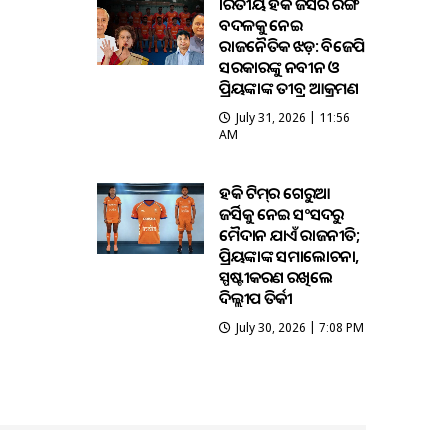
ଭାରତୀୟ ହକି ଜର୍ସିର ରଙ୍ଗ
ବଦଳକୁ ନେଇ
ରାଜନୈତିକ ଝଡ଼: ବିଜେପି
ସରକାରଙ୍କୁ ନବୀନ ଓ
ପ୍ରିୟଙ୍କାଙ୍କ ତୀବ୍ର ଆକ୍ରମଣ
July 31, 2026 | 11:56
AM
ହକି ଟିମ୍‌ର ଗେରୁଆ
ଜର୍ସିକୁ ନେଇ ସଂସଦରୁ
ମୈଦାନ ଯାଏଁ ରାଜନୀତି;
ପ୍ରିୟଙ୍କାଙ୍କ ସମାଲୋଚନା,
ସ୍ପଷ୍ଟୀକରଣ ରଖିଲେ
ଦିଲ୍ଲୀପ ତିର୍କୀ
July 30, 2026 | 7:08 PM