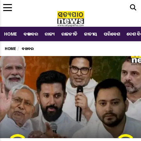
Me
HOME
ବଡ ଖବର
ରାଜ୍ୟ
ରାଜନୀତି
ଜାତୀୟ
ପରିବେଶ
ଦେଶ ବ
HOME
ବଡ ଖବର