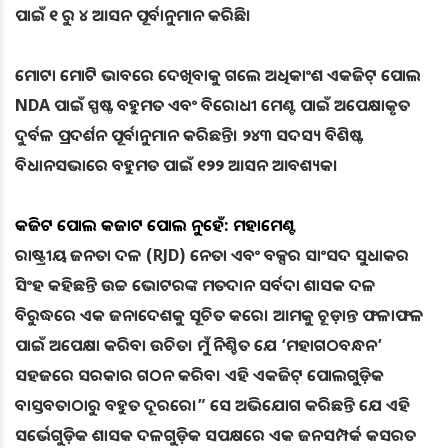
ପାଇଁ ୧ ରୁ ୪ ଆସନ ପୂର୍ବାନୁମାନ କରିଛି।
ମୋଟା ମୋଟି ଭାବରେ ଦେଖିବାକୁ ଗଲେ ଅଧିକାଂଶ ଏକଜିଟ୍ ପୋଲ
NDA ପାଇଁ ସ୍ପଷ୍ଟ ବହୁମତ ଏବଂ ବିରୋଧୀ ମେଣ୍ଟ ପାଇଁ ଅପେକ୍ଷାକୃତ
ଦୁର୍ବଳ ପ୍ରଦର୍ଶନ ପୂର୍ବାନୁମାନ କରିଛନ୍ତି। ୨୪୩ ସଦସ୍ୟ ବିଶିଷ୍ଟ
ବିଧାନସଭାରେ ବହୁମତ ପାଇଁ ୧୨୨ ଆସନ ଆବଶ୍ୟକ।
ଏକଜିଟ ପୋଲ ଏକଜାଟ ପୋଲ ନୁହେଁ: ମହାମେଣ୍ଟ
ରାଷ୍ଟ୍ରୀୟ ଜନତା ଦଳ (RJD) ନେତା ଏବଂ ବକ୍ସର ସାଂସଦ ସୁଧାକର
ସିଂହ କହିଛନ୍ତି ଉଚ୍ଚ ଭୋଟରଙ୍କ ମତଦାନ ସର୍ବଦା ଶାସକ ଦଳ
ବିରୁଦ୍ଧରେ ଏକ ଜନାଦେଶକୁ ସୂଚିତ କରେ। ଆମକୁ ଚୂଡ଼ାନ୍ତ ଫଳାଫଳ
ପାଇଁ ଅପେକ୍ଷା କରିବା ଉଚିତ। ମୁଁ ନିଶ୍ଚିତ ଯେ ‘ମହାଗଠବନ୍ଧନ’
ସହଜରେ ସରକାର ଗଠନ କରିବ। ଏହି ଏକଜିଟ୍ ପୋଲଗୁଡ଼ିକ
ବାସ୍ତବତାଠାରୁ ବହୁତ ଦୂରରେ।” ସେ ଅଭିଯୋଗ କରିଛନ୍ତି ଯେ ଏହି
ସର୍ଭେଗୁଡ଼ିକ ଶାସକ ଦଳଗୁଡ଼ିକ ସପକ୍ଷରେ ଏକ ଜନସମ୍ପର୍କ କସରତ