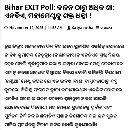
Bihar EXIT Poll: ଆକଳନ ଠାରୁ ଅଧିକ ଆଶା:
ଏନଡିଏ, ମହାମେଣ୍ଟକୁ ଶକ୍ତ ଧକ୍କା !
November 12, 2025 | 11:58 AM
Satyapatha
ବଡ ଖବର
ନୂଆଦିଲ୍ଲୀ: ମଙ୍ଗଳବାର ଦିନ ବିହାରରେ ପ୍ରକାଶିତ ଏକଜିଟ୍ ପୋଲରେ
ନୀତିଶ କୁମାରଙ୍କ ନେତୃତ୍ୱାଧୀନ କ୍ଷମତାସୀନ ଏନଡିଏର ସ୍ପଷ୍ଟ ବିଜୟ
ହେବ ବୋଲି ପୂର୍ବାନୁମାନ କରାଯାଇଥିବା ବେଳେ ମେଣ୍ଟ ନେତାମାନେ
ଏହାକୁ ଜନସାଧାରଣଙ୍କ ବିଶ୍ୱାସର ବିଜୟ ବୋଲି କହିଛନ୍ତି। ବିରୋଧୀ
‘ଇଣ୍ଡିଆ’ ମେଣ୍ଟ କହିଛି ଯେ ଏହି ଭବିଷ୍ୟବାଣୀ ବାସ୍ତବତାଠାରୁ ବହୁ
ଦୂରରେ। ବିଭିନ୍ନ ସଂଗଠନ ଦ୍ୱାରା କରାଯାଇଥିବା ଏକଜିଟ୍ ପୋଲରେ
ଏନଡିଏ ସରକାର ଗଠନ ହେବାର ପୂର୍ବାନୁମାନ କରାଯାଇଛି।
ଯେତେବେଳେ ବିରୋଧୀ ମହାମେଣ୍ଟର ପ୍ରଦର୍ଶନକୁ ଦୁର୍ବଳ ଏବଂ
ପୂର୍ବତନ ନିର୍ବାଚନ ରଣନୀତିଜ୍ଞ ପ୍ରଶାନ୍ତ କିଶୋରଙ୍କ ଦଳ ଜନ ସୂରଜ
ପାର୍ଟିର ପ୍ରଦର୍ଶନକୁ ନିରାଶାଜନକ ବୋଲି କୁହାଯାଇଛି।