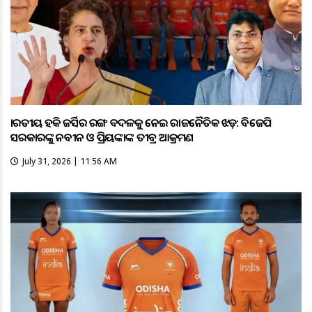
ଭାରତୀୟ ହକି ଜର୍ସିର ରଙ୍ଗ ବଦଳକୁ ନେଇ ରାଜନୈତିକ ଝଡ଼: ବିଜେପି
ସରକାରଙ୍କୁ ନବୀନ ଓ ପ୍ରିୟଙ୍କାଙ୍କ ତୀବ୍ର ଆକ୍ରମଣ
July 31, 2026 | 11:56 AM