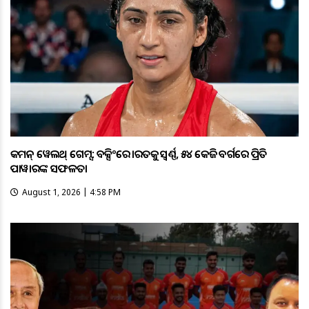
କମନ୍ ୱେଲଥ୍ ଗେମ୍ସ: ବକ୍ସିଂରେ ଭାରତକୁ ସ୍ବର୍ଣ୍ଣ, ୫୪ କେଜି ବର୍ଗରେ ପ୍ରିତି
ପାୱାରଙ୍କ ସଫଳତା
August 1, 2026 | 4:58 PM