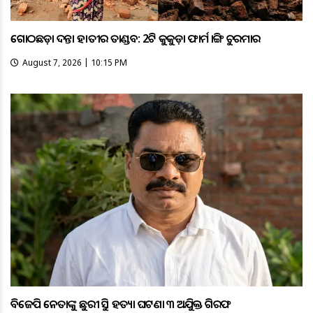
ଗୋଠଛଡ଼ା ଦନ୍ତା ହାତୀର ତାଣ୍ଡବ: 2ଟି କୁକୁଡ଼ା ଫାର୍ମ ଭାଙ୍ଗି ଚୁରମାର
August 7, 2026 | 10:15 PM
ବିଜେପି ନେତାଙ୍କୁ ଛୁରୀ ଭୁସି ହତ୍ୟା ଘଟଣା ୩ ଅଭିଯୁକ୍ତ ଗିରଫ