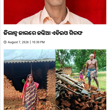
ଭିଜିଲାନ୍ସ ଜାଲରେ ଜଙ୍କିଆ ଏଡିଇଓ ଗିରଫ
August 7, 2026 | 10:30 PM