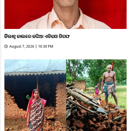
ଭିଜିଲାନ୍ସ ଜାଲରେ ଜଙ୍କିଆ ଏଡିଇଓ ଗିରଫ
August 7, 2026 | 10:30 PM