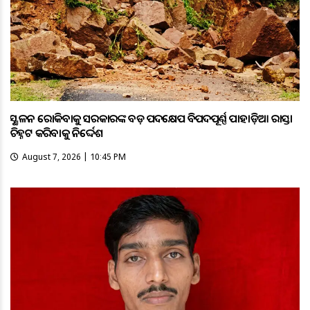
ଭୂସ୍ଖଳନ ରୋକିବାକୁ ସରକାରଙ୍କ ବଡ଼ ପଦକ୍ଷେପ ବିପଦପୂର୍ଣ୍ଣ ପାହାଡ଼ିଆ ରାସ୍ତା
ଚିହ୍ନଟ କରିବାକୁ ନିର୍ଦ୍ଦେଶ
August 7, 2026 | 10:45 PM