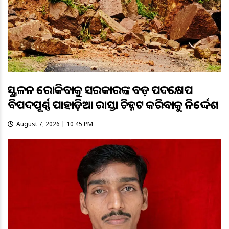
ଭୂସ୍ଖଳନ ରୋକିବାକୁ ସରକାରଙ୍କ ବଡ଼ ପଦକ୍ଷେପ
ବିପଦପୂର୍ଣ୍ଣ ପାହାଡ଼ିଆ ରାସ୍ତା ଚିହ୍ନଟ କରିବାକୁ ନିର୍ଦ୍ଦେଶ
August 7, 2026 | 10:45 PM