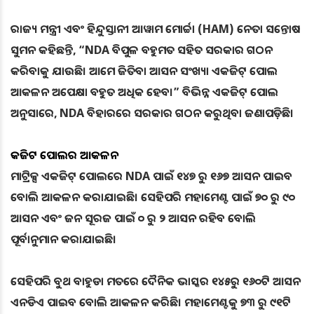
ରାଜ୍ୟ ମନ୍ତ୍ରୀ ଏବଂ ହିନ୍ଦୁସ୍ତାନୀ ଆୱାମ ମୋର୍ଚ୍ଚା (HAM) ନେତା ସନ୍ତୋଷ
ସୁମନ କହିଛନ୍ତି, “NDA ବିପୁଳ ବହୁମତ ସହିତ ସରକାର ଗଠନ
କରିବାକୁ ଯାଉଛି। ଆମେ ଜିତିବା ଆସନ ସଂଖ୍ୟା ଏକଜିଟ୍ ପୋଲ
ଆକଳନ ଅପେକ୍ଷା ବହୁତ ଅଧିକ ହେବ।” ବିଭିନ୍ନ ଏକଜିଟ୍ ପୋଲ
ଅନୁସାରେ, NDA ବିହାରରେ ସରକାର ଗଠନ କରୁଥିବା ଜଣାପଡ଼ିଛି।
ଏକଜିଟ ପୋଲର ଆକଳନ
ମାଟ୍ରିକ୍ସ ଏକଜିଟ୍ ପୋଲରେ NDA ପାଇଁ ୧୪୭ ରୁ ୧୬୭ ଆସନ ପାଇବ
ବୋଲି ଆକଳନ କରାଯାଇଛି। ସେହିପରି ମହାମେଣ୍ଟ ପାଇଁ ୭୦ ରୁ ୯୦
ଆସନ ଏବଂ ଜନ ସୂରଜ ପାଇଁ ୦ ରୁ ୨ ଆସନ ରହିବ ବୋଲି
ପୂର୍ବାନୁମାନ କରାଯାଇଛି।
ସେହିପରି ବୁଥ ବାହୁଡା ମତରେ ଦୈନିକ ଭାସ୍କର ୧୪୫ରୁ ୧୬୦ଟି ଆସନ
ଏନଡିଏ ପାଇବ ବୋଲି ଆକଳନ କରିଛି। ମହାମେଣ୍ଟକୁ ୭୩ ରୁ ୯୧ଟି