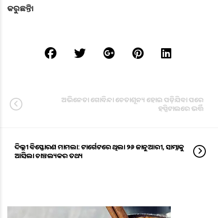
କରୁଛନ୍ତି।
ଅଭିନେତା ଗୋବିନ୍ଦା ଚେତାଶୂନ୍ୟ ହୋଇ ପଡ଼ିଯିବା ପରେ
ହସ୍ପିଟାଲରେ ଭର୍ତ୍ତି
ଦିଲ୍ଲୀ ବିସ୍ଫୋରଣ ମାମଲା: ଟାର୍ଗେଟରେ ଥିଲା ୨୬ ଜାନୁଆରୀ, ସାମ୍ନାକୁ
ଆସିଲା ଚାଞ୍ଚଲ୍ୟକର ତଥ୍ୟ