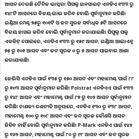
ଆସନ ଦେଇଛି ଦୈନିକ ଭାସ୍କର। ପିପଲ୍ସ ଇନସାଇଟ୍ ଏନଡିଏ ୧୩୩ ରୁ
୧୪୮ଟି ଆସନରେ ବିଜୟ ଲାଭ କରିବ ବୋଲି ପୂର୍ବାନୁମାନ କରିଛି।
ଇଣ୍ଡିଆ ମେଣ୍ଟ ୭୫ରୁ ୧୦୧ଟି ଓ ଜନ ସୁରଜ ସର୍ବାଧିକ ୫ଟି ଆସନରେ
ବିଜୟ ହାସଲ କରିବ ବୋଲି ପୂର୍ବାନୁମାନ କରାଯାଇଛି। ପିପୁଲ୍ସ ପଲ୍ସ
ଏକଜିଟ୍ ପୋଲରେ, ଏନଡିଏ ୧୩୩ ରୁ ୧୫୯ ଆସନ, ଇଣ୍ଡିଆ ଆଲାଏନ୍ସ
୭୫ ରୁ ୧୦୧ ଆସନ ଏବଂ ଜନ ସୂରଜ ୦ ରୁ ୫ ଆସନ ପାଇବାର ଆଶା
କରାଯାଉଛି।
ଜେଭିସି ଏନଡିଏ ପାଇଁ ୧୩୫ ରୁ ୧୫୦ ଆସନ ଏବଂ ମହାମେଣ୍ଟ୍ ପାଇଁ ୮୮
ରୁ ୧୦୩ ଆସନ ପୂର୍ବାନୁମାନ କରିଛି। Polstrat ଏନଡିଏଏ ପାଇଁ ୧୩୩
ରୁ ୧୪୮ ଆସନ ଏବଂ ମହାମେଣ୍ଟ ପାଇଁ ୮୭ ରୁ ୧୦୨ ଆସନ ପୂର୍ବାନୁମାନ
କରିଛି। ଚାଣକ୍ୟ ରଣନୀତି ଅନୁସାରେ, ଏନଡିଏ ୧୩୦ ରୁ ୧୩୮ ଆସନ,
ମହାମେଣ୍ଟ ୧୦୦ ରୁ ୧୦୮ ଆସନ ଏବଂ ଜନ ସୂରଜ କୌଣସି ଆସନ
ଜିତିବ ନାହିଁ ବୋଲି ପୂର୍ବାନୁମାନ କରିଛି। P-Mark ଏନଡିଏ ପାଇଁ ୧୪୨
ରୁ ୧୬୨ ଆସନ, ମହାମେଣ୍ଟ ପାଇଁ ୮୦ ରୁ ୯୮ ଆସନ ଏବଂ ଜନ ସୂରଜ