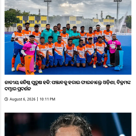
ଜାତୀୟ କନିଷ୍ଠ ପୁରୁଷ ହକି: ପଞ୍ଜାବକୁ ହରାଇ ଫାଇନାଲ୍ରେ ଓଡ଼ିଶା, ବିକ୍ରମଙ୍କ
ଦମ୍ଦାର ପ୍ରଦର୍ଶନ
August 6, 2026 | 10:11 PM