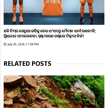
ହକି ଟିମ୍‌ର ଗେରୁଆ ଜର୍ସିକୁ ନେଇ ସଂସଦରୁ ମୈଦାନ ଯାଏଁ ରାଜନୀତି;
ପ୍ରିୟଙ୍କାଙ୍କ ସମାଲୋଚନା, ସ୍ପଷ୍ଟୀକରଣ ରଖିଲେ ଦିଲ୍ଲୀପ ତିର୍କୀ
July 30, 2026 | 7:08 PM
RELATED POSTS