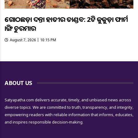
ଗୋଠଛଡ଼ା ଦନ୍ତା ହାତୀର ତାଣ୍ଡବ: 2ଟି କୁକୁଡ଼ା ଫାର୍ମ
ଭାଙ୍ଗି ଚୁରମାର
August 7, 2026 | 10:15 PM
ABOUT US
Satyapatha.com delivers accurate, timely, and unbiased news across
diverse topics. We are committed to truth, transparency, and integrity,
empowering readers with reliable information that informs, educates,
and inspires responsible decision-making.