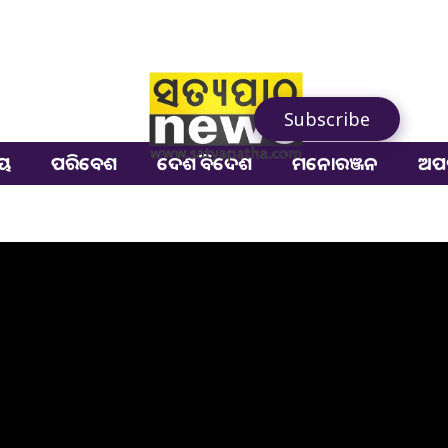
Subscribe
ୀୟ
ପରିବେଶ
ଦେଶ ବିଦେଶ
ମନୋରଞ୍ଜନ
ଅପ