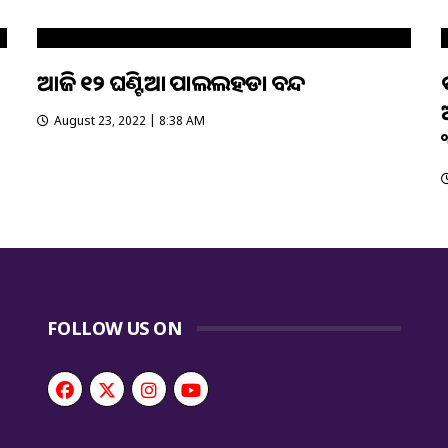
ଆଜି ୧୨ ଘଣ୍ଟିଆ ପାଲଲହଡା ବନ୍ଦ
August 23, 2022 | 8:38 AM
କ
FOLLOW US ON