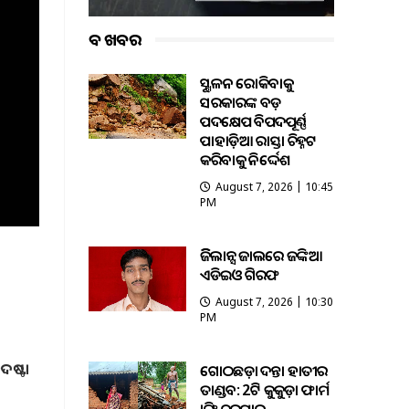
ବଡ ଖବର
ଭୂସ୍ଖଳନ ରୋକିବାକୁ
ସରକାରଙ୍କ ବଡ଼
ପଦକ୍ଷେପ ବିପଦପୂର୍ଣ୍ଣ
ପାହାଡ଼ିଆ ରାସ୍ତା ଚିହ୍ନଟ
କରିବାକୁ ନିର୍ଦ୍ଦେଶ
August 7, 2026 | 10:45
PM
ଭିଜିଲାନ୍ସ ଜାଲରେ ଜଙ୍କିଆ
ଏଡିଇଓ ଗିରଫ
August 7, 2026 | 10:30
PM
୩
ଦଷ୍ଟା
ଗୋଠଛଡ଼ା ଦନ୍ତା ହାତୀର
ତାଣ୍ଡବ: 2ଟି କୁକୁଡ଼ା ଫାର୍ମ