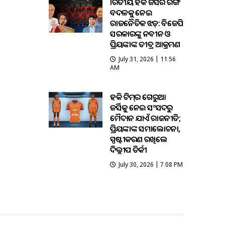
ଭାରତୀୟ ହକି ଜର୍ସିର ରଙ୍ଗ
ବଦଳକୁ ନେଇ
ରାଜନୈତିକ ଝଡ଼: ବିଜେପି
ସରକାରଙ୍କୁ ନବୀନ ଓ
ପ୍ରିୟଙ୍କାଙ୍କ ତୀବ୍ର ଆକ୍ରମଣ
July 31, 2026 | 11:56
AM
ହକି ଟିମ୍‌ର ଗେରୁଆ
ଜର୍ସିକୁ ନେଇ ସଂସଦରୁ
ମୈଦାନ ଯାଏଁ ରାଜନୀତି;
ପ୍ରିୟଙ୍କାଙ୍କ ସମାଲୋଚନା,
ସ୍ପଷ୍ଟୀକରଣ ରଖିଲେ
ଦିଲ୍ଲୀପ ତିର୍କୀ
July 30, 2026 | 7:08 PM