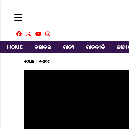
HOME
ବଡ ଖବର
ରାଜ୍ୟ
ରାଜନୀତି
ଜାତ
HOME
ବଡ ଖବର