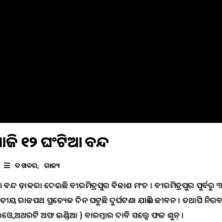
 ଆଜି ୧୨ ଘଂଟିଆ ବନ୍ଦ
ବଡ ଖବର
ରାଜ୍ୟ
 ବନ୍ଦ ଡ଼।କରା ଦେଇଛି ବୀରମିତ୍ରପୁର ବିକାଶ ମଂଚ । ବୀରମିତ୍ରପୁର ପୁର୍ବରୁ 
ଜାତୀୟ ରାଜପଥ ପ୍ରତ୍ୟେକ ଦିନ ଘଟୁଛି ଦୁର୍ଘଟଣା ଯାଉଛି ଜୀବନ । ତଥାପି ନିରବ
େ ଅଥରଟି ଅଫ ଇଣ୍ଡିଆ ) ବାରମ୍ବାର ଦାବି ସତ୍ତ୍ୱେ ଫଳ ଶୁନ୍ ।