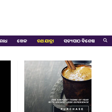
ରାଧ
ଖେଳ
ରଥ ଯାତ୍ରା
ସତ୍ୟପାଠ ବିଶେଷ