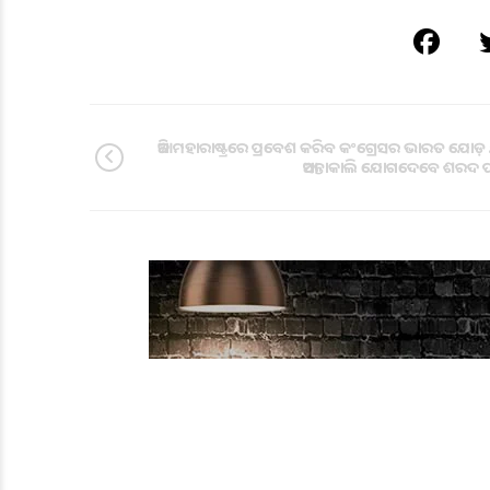
ଆଜି ମହାରାଷ୍ଟ୍ରରେ ପ୍ରବେଶ କରିବ କଂଗ୍ରେସର ଭାରତ ଯୋଡ଼ ଯ
ଆସନ୍ତାକାଲି ଯୋଗଦେବେ ଶରଦ 