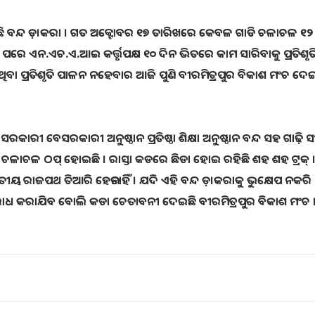
ଛି ବନ୍ଦ ଡ଼।କରା । ଗତ ଅକ୍ଟୋବର ୧୭ ତାରିଖରେ କେବଳ ଗାଡି ଚଳାଚଳ ୧୨
ପରେ ଏନ.ଏଚ.ଏ.ଆଇ କର୍ତ୍ତୃପକ୍ଷ ୧୦ ଦିନ ଭିତରେ କାମ ସାରିବାକୁ ପ୍ରତିଶୃତ
ିବା ପ୍ରତିଶୃତି ପାଳନ ନହେବାର ଆଜି ପୁଣି ବୀରମିତ୍ରପୁର ବିକାଶ ମଂଚ ଦେ
ବେସରକାରୀ ଅନୁଷ୍ଠାନ ପ୍ରତିଷ୍ଠା ଶିକ୍ଷା ଅନୁଷ୍ଠାନ ବନ୍ଦ ସହ ଗାଢ଼ି ସଂପୂ
 ଚଳାଚଳ ଠପ୍ ହୋଇଛି । ରାସ୍ତା କଡରେ ଛିଡା ହୋଇ ରହିଛି ଶହ ଶହ ଟ୍ରକ୍ 
ାତୀୟ ରାଜପଥ ତିଆରି ହେଉନାହିଁ । ଯଦି ଏହି ବନ୍ଦ ଡ଼।କରାକୁ ଭୁକ୍ଷେପ ନକରି
ବରୋଧ କରାଯିବ ବୋଲି କଡା ଚେତାବନୀ ଦେଇଛି ବୀରମିତ୍ରପୁର ବିକାଶ ମଂଚ 