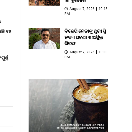
ଭାଙ୍ଗି ଚୁରମାର
August 7, 2026 | 10:15
PM
ି
ବିଜେପି ନେତାଙ୍କୁ ଛୁରୀ ଭୁସି
ଇଛି ୧୨
ହତ୍ୟା ଘଟଣା ୩ ଅଭିଯୁକ୍ତ
ଗିରଫ
August 7, 2026 | 10:00
ର୍ଣ୍ଣ
PM
।
।