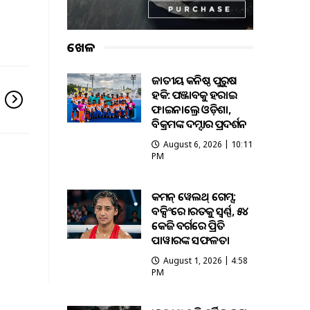
ଖେଳ
ଜାତୀୟ କନିଷ୍ଠ ପୁରୁଷ
ହକି: ପଞ୍ଜାବକୁ ହରାଇ
ଫାଇନାଲ୍ରେ ଓଡ଼ିଶା,
ବିକ୍ରମଙ୍କ ଦମ୍ଦାର ପ୍ରଦର୍ଶନ
August 6, 2026 | 10:11
PM
କମନ୍ ୱେଲଥ୍ ଗେମ୍ସ:
ବକ୍ସିଂରେ ଭାରତକୁ ସ୍ବର୍ଣ୍ଣ, ୫୪
କେଜି ବର୍ଗରେ ପ୍ରିତି
ପାୱାରଙ୍କ ସଫଳତା
August 1, 2026 | 4:58
PM