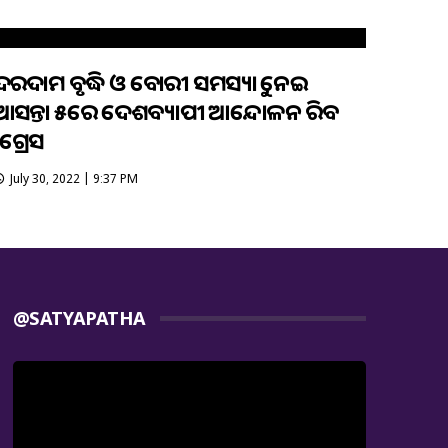
ଦରଦାମ ବୃଦ୍ଧି ଓ ବେକାରୀ ସମସ୍ୟାକୁ ନେଇ
ଆସନ୍ତା ୫ରେ ଦେଶବ୍ୟାପୀ ଆନ୍ଦୋଳନ କରିବ
ଂଗ୍ରେସ
July 30, 2022 | 9:37 PM
@SATYAPATHA