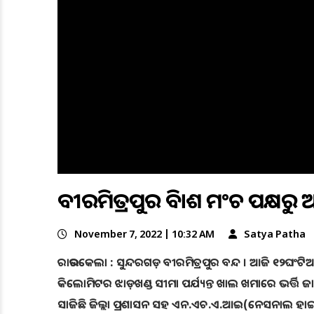
ବୀରମିତ୍ରପୁର ବିକାଶ ମଂଚ ପକ୍ଷରୁ
November 7, 2022 | 10:32 AM
Satya Patha
ରାଉରକେଲା : ସୁନ୍ଦରଗଡ଼ ବୀରମିତ୍ରପୁର ବନ୍ଦ । ଆଜି ୧୨ଘଂଟିଆ
କିଲୋମିଟର ଝାଡ଼ଖଣ୍ଡ ସୀମା ପର୍ଯ୍ୟନ୍ତ ଖାଲ ଖମାରେ ଭର୍ତ୍ତି 
ସାଜିଛି ଜିଲ୍ଲା ପ୍ରଶାସନ ସହ ଏନ.ଏଚ.ଏ.ଆଇ(ନେସନାଲ ହାଇଓ୍ୱ