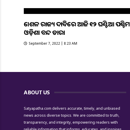
କୋଶଳ ରାଜ୍ୟ ଦାବିରେ ଆଜି ୧୨ ଘଣ୍ଟିଆ ପଶ୍ଚିମ
ଓଡ଼ିଶା ବନ୍ଦ ଡାକରା
September 7, 2022 | 8:23 AM
ABOUT US
Satyapatha.com delivers accurate, timely, and unbiased
news across diverse topics. We are committed to truth,
transparency, and integrity, empowering readers with
reliable information that informs, educates, and inspires