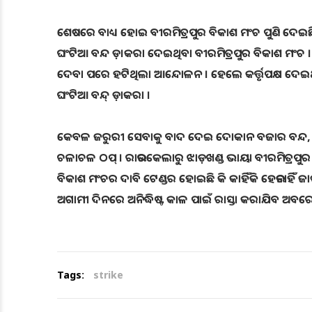
ଶେଷରେ ବାଧ୍ୟ ହୋଇ ବୀରମିତ୍ରପୁର ବିକାଶ ମଂଚ ପୁଣି ଦେଇ
ଘଂଟିଆ ବନ୍ଦ ଡ଼।କରା ଦେଇଥିବା ବୀରମିତ୍ରପୁର ବିକାଶ ମଂଚ । 
ଦେବା ପରେ ହଟିଥିଲା ଆନ୍ଦୋଳନ । ହେଲେ କର୍ତ୍ତୃପକ୍ଷ ଦେଇଥ
ଘଂଟିଆ ବନ୍ଦ୍ ଡ଼ାକରା ।
କେବଳ ଜରୁରୀ ସେବାକୁ ବାଦ ଦେଇ ଦୋକାନ ବଜାର ବନ୍ଦ, ସରକାରୀ 
ଚଳାଚଳ ଠପ୍ । ରାଉରକେଲାରୁ ଝାଡ଼ଖଣ୍ଡ ଭାୟା ବୀରମିତ୍ରପୁର
ବିକାଶ ମଂଚର ଦାବି ଟେଣ୍ଡର ହୋଇଛି କି କାହିଁକି ହେଉନାହିଁ ଜ
ଅଗାମୀ ଦିନରେ ଅନିଦ୍ଧିଷ୍ଟ କାଳ ପାଇଁ ରାସ୍ତା କରାଯିବ ଅ
Tags:
strike