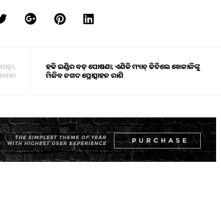
ାତ୍ରା,
ହକି ଇଣ୍ଡିଆର ବଡ଼ ଘୋଷଣା; ଏଣିକି ମ୍ୟାଚ୍ ଜିତିଲେ ଖେଳାଳିଙ୍କୁ
ପାୱାର
ମିଳିବ ନଗଦ ପ୍ରୋତ୍ସାହନ ରାଶି