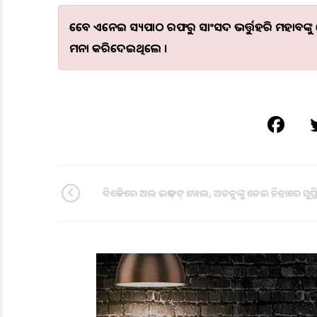
ତେବେ ଏନେଇ ସତ୍ୟପାଠ ତରଫରୁ ସାଂସଦ ଭର୍ତ୍ତୁହରି ମହତାବଙ୍
ମନା କରିଦେଇଥିଲେ ।
ବିଜେଡିରେ ଅଲ ଇଜ୍ ନଟ୍ ୱେଲ, ଅତନୁଙ୍କୁ ନେଇ ଚିନ୍ତାରେ ସୁପ୍