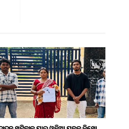
ଦାଦନ ଖଟିବାକୁ ଯାଇ ଓଡ଼ିଆ ଯୁବକ ନିଖୋଜ