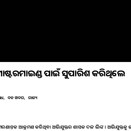
 ମାଷ୍ଟରମାଇଣ୍ଡ ପାଇଁ ସୁପାରିଶ କରିଥିଲେ
ାଧ
ବଡ ଖବର
ରାଜ୍ୟ
ଙ୍କୁ ମରଣାନ୍ତକ ଆକ୍ରମଣ କରିଥିବା ଅଭିଯୁକ୍ତର ଶାସକ ଦଳ ଲିଙ୍କ । ଅଭିଯୁକ୍ତକୁ