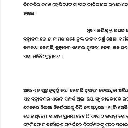
ବିଜେଡିର ଜଣେ ହେଭିୱେଟ ସାଂସଦ ଚାକିରୀରେ ରଖାଇ ଦେବାକୁ ପୂ
ହାତରେ ।
ମୁଖ୍ୟ ଅଭିଯୁକ୍ତ ଜଣକ ହେ
ବ୍ରହ୍ମାନନ୍ଦ ଭୋଇ ନାମକ ଜଣେ ଚୁକ୍ତି ଭିତ୍ତିକ ଚତୁର୍ଥ ଶ୍ରେଣୀ କ
ବଡକଥା ହେଉଛି, ବ୍ରହ୍ମାନନ୍ଦ ଏନେଇ ସୁପାରୀ ଦେବା ସହ ଘଟଣାଦି
ଏହା ମାନିଛି ବ୍ରହ୍ମାନନ୍ଦ ।
ଆଉ ଏକ ଗୁରୁତ୍ୱପୂର୍ଣ୍ଣ କଥା ହେଉଛି ସୁପାରୀ ଦେଇଥିବା ଅଭିଯୁକ୍
ସହ ବ୍ରହ୍ମାନନ୍ଦର ଏଭଳି ସମ୍ପର୍କ ଥିଲା ଯେ, ତାକୁ ଚାକିରୀ
ହେଡରେ ନିରତାର ନିର୍ଦ୍ଦେଶକଙ୍କୁ ଚିଠି ଲେଖିଥିଲେ । ଖାଲି ସେତ
ହୋଇଥିଲେ । ଯାହାର ପ୍ରମାଣ ହେଉଛି ସତ୍ୟପାଠ ତରଫରୁ ପୋଷ୍
ଟେଲିଫୋନ ବାର୍ତ୍ତାଳପ ସମ୍ପର୍କରେ ନିର୍ଦ୍ଦେଶକଙ୍କୁ ମନେ ପକାଇ 