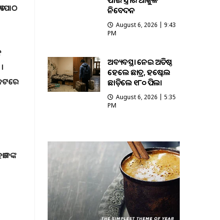
ପାଇଁ ସ୍ତ୍ରୀର ଆକୁଳ
୍ୟପାଠ
ନିବେଦନ
August 6, 2026 | 9:43
PM
ହ
ଅବ୍ୟବସ୍ଥା ନେଇ ଅତିଷ୍ଠ
 ।
ହେଲେ ଛାତ୍ର, ହଷ୍ଟେଲ
ନିକଟରେ
ଛାଡ଼ିଲେ ୧୮୦ ପିଲା
August 6, 2026 | 5:35
PM
ତାବଙ୍କ