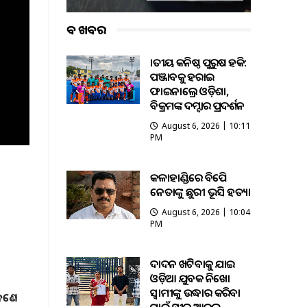
ବଡ ଖବର
ଜାତୀୟ କନିଷ୍ଠ ପୁରୁଷ ହକି:
ପଞ୍ଜାବକୁ ହରାଇ
ଫାଇନାଲ୍ରେ ଓଡ଼ିଶା,
ବିକ୍ରମଙ୍କ ଦମ୍ଦାର ପ୍ରଦର୍ଶନ
August 6, 2026 | 10:11
PM
କଳାହାଣ୍ଡିରେ ବିଜେପି
ନେତାଙ୍କୁ ଛୁରୀ ଭୂସି ହତ୍ୟା
August 6, 2026 | 10:04
PM
ଦାଦନ ଖଟିବାକୁ ଯାଇ
ଓଡ଼ିଆ ଯୁବକ ନିଖୋଜ
ସ୍ବାମୀଙ୍କୁ ଉଦ୍ଧାର କରିବା
 ଜଣେ