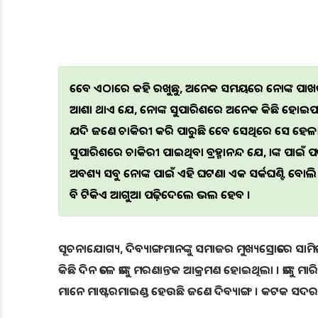
ତେବେ ଏଠାରେ କହି ରଖୁଛୁ, ଅନେକ ସମୟରେ ନେତାଙ୍କ ପାଖକୁ
ଆଶା ଥାଏ ଯେ, ନେତାଙ୍କ ସୁପାରିଶରେ ଅନେକ କିଛି ହୋଇପାରେ
ଯଦି ଜଣେ ଚାକିରୀ କରି ପାରୁଛି ତେବେ ସେଥିରେ ସେ ହେଳା କରି
ସୁପାରିଶରେ ଚାକିରୀ ପାଇଥିବା ବ୍ରହ୍ମାନନ୍ଦ ଯେ, ତାଙ୍କ ପା
ଅବଶ୍ୟ ସବୁ ନେତାଙ୍କ ପାଇଁ ଏହି ଘଟଣା ଏକ ସତର୍କଘଣ୍ଟି ବୋ
ବି ଟିକିଏ ଆଗୁଆ ପଢ଼ିଦେଲେ ଭଲ ହେବ ।
ସୂଚନାଯୋଗ୍ୟ, ଦିବ୍ୟାଙ୍ଗମାନଙ୍କୁ ସମାଜର ମୁଖ୍ୟସ୍ରୋତରେ ସା
କିଛି ଦିନ ତଳେ ତାଙ୍କୁ ମରଣାନ୍ତକ ଆକ୍ରମଣ ହୋଇଥିଲା । ତାଙ୍କ
ମାନେ ମାଷ୍ଟରମାଇଣ୍ଡ ହେଉଛି ଜଣେ ଦିବ୍ୟାଙ୍ଗ । କଟକ ସଦର 