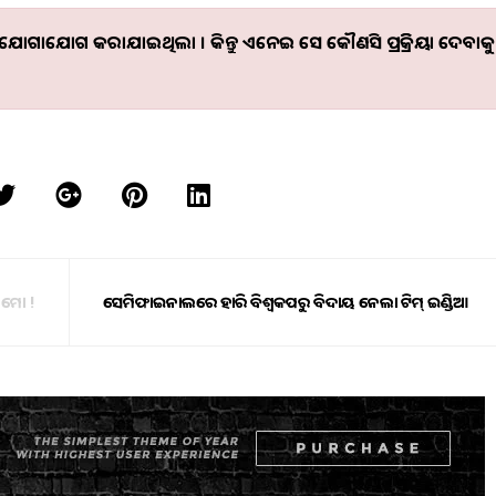
କୁ ଯୋଗାଯୋଗ କରାଯାଇଥିଲା । କିନ୍ତୁ ଏନେଇ ସେ କୌଣସି ପ୍ରତିକ୍ରିୟା ଦେବାକୁ
ରିମୋ !
ସେମିଫାଇନାଲରେ ହାରି ବିଶ୍ୱକପରୁ ବିଦାୟ ନେଲା ଟିମ୍ ଇଣ୍ଡିଆ