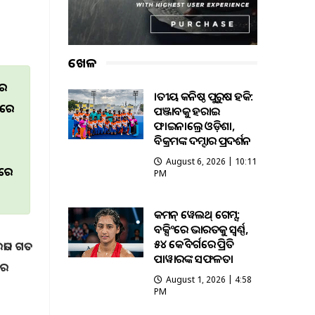
ଖେଳ
କର
ଜାତୀୟ କନିଷ୍ଠ ପୁରୁଷ ହକି:
ଶରେ
ପଞ୍ଜାବକୁ ହରାଇ
ଫାଇନାଲ୍ରେ ଓଡ଼ିଶା,
ବିକ୍ରମଙ୍କ ଦମ୍ଦାର ପ୍ରଦର୍ଶନ
August 6, 2026 | 10:11
ଦରେ
PM
କମନ୍ ୱେଲଥ୍ ଗେମ୍ସ:
ବକ୍ସିଂରେ ଭାରତକୁ ସ୍ବର୍ଣ୍ଣ,
୫୪ କେଜି ବର୍ଗରେ ପ୍ରିତି
 । ଗତ
ପାୱାରଙ୍କ ସଫଳତା
ାର
August 1, 2026 | 4:58
PM