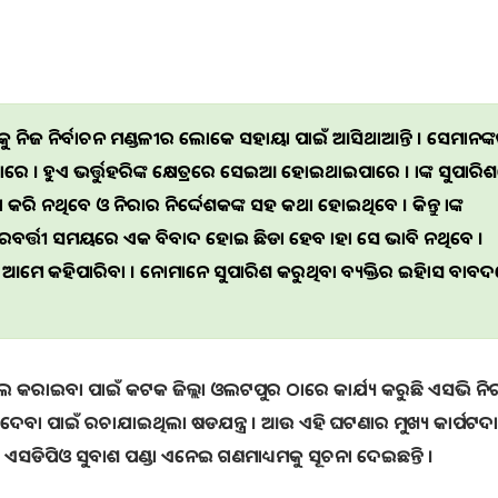
 ନିଜ ନିର୍ବାଚନ ମଣ୍ଡଳୀର ଲୋକେ ସହାୟତା ପାଇଁ ଆସିଥାଆନ୍ତି । ସେମାନଙ୍
 । ହୁଏତ ଭର୍ତ୍ତୁହରିଙ୍କ କ୍ଷେତ୍ରରେ ସେଇଆ ହୋଇଥାଇପାରେ । ତାଙ୍କ ସୁପାରି
 ନଥିବେ ଓ ନିରତାର ନିର୍ଦ୍ଦେଶକଙ୍କ ସହ କଥା ହୋଇଥିବେ । କିନ୍ତୁ ତାଙ୍କ
ଇଁ ପରବର୍ତ୍ତୀ ସମୟରେ ଏକ ବିବାଦ ହୋଇ ଛିଡା ହେବ ତାହା ସେ ଭାବି ନଥିବେ ।
ଲି ଆମେ କହିପାରିବା । ନେତାମାନେ ସୁପାରିଶ କରୁଥିବା ବ୍ୟକ୍ତିର ଇତିହାସ ବାବ
ମିଲ କରାଇବା ପାଇଁ କଟକ ଜିଲ୍ଲା ଓଲଟପୁର ଠାରେ କାର୍ଯ୍ୟ କରୁଛି ଏସଭି ନିରତା
ୁ ମାରିଦେବା ପାଇଁ ରଚାଯାଇଥିଲା ଷଡଯନ୍ତ୍ର । ଆଉ ଏହି ଘଟଣାର ମୁଖ୍ୟ କାର୍ପଟଦ
ଏସଡିପିଓ ସୁବାଶ ପଣ୍ଡା ଏନେଇ ଗଣମାଧ୍ୟମକୁ ସୂଚନା ଦେଇଛନ୍ତି ।