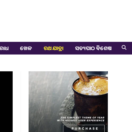
ରାଧ
ଖେଳ
ରଥ ଯାତ୍ରା
ସତ୍ୟପାଠ ବିଶେଷ