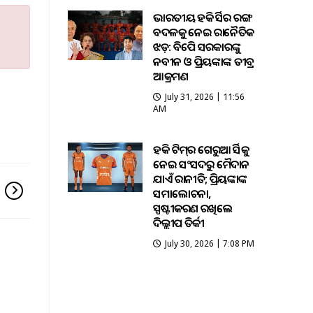
ଭାରତୀୟ ହକି ଜର୍ସିର ରଙ୍ଗ
ବଦଳକୁ ନେଇ ରାଜନୈତିକ
ଝଡ଼: ବିଜେପି ସରକାରଙ୍କୁ
ନବୀନ ଓ ପ୍ରିୟଙ୍କାଙ୍କ ତୀବ୍ର
ଆକ୍ରମଣ
July 31, 2026 | 11:56
AM
ହକି ଟିମ୍‌ର ଗେରୁଆ ଜର୍ସିକୁ
ନେଇ ସଂସଦରୁ ମୈଦାନ
ଯାଏଁ ରାଜନୀତି; ପ୍ରିୟଙ୍କାଙ୍କ
ସମାଲୋଚନା,
ସ୍ପଷ୍ଟୀକରଣ ରଖିଲେ
ଦିଲ୍ଲୀପ ତିର୍କୀ
July 30, 2026 | 7:08 PM