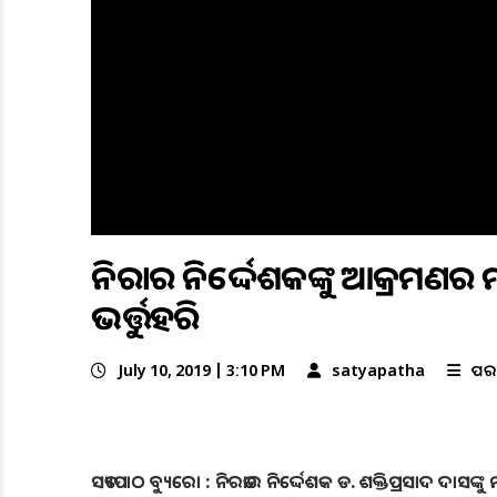
ନିରତାର ନିର୍ଦ୍ଦେଶକଙ୍କୁ ଆକ୍ରମଣର
ଭର୍ତ୍ତୁହରି
July 10, 2019 | 3:10 PM
satyapatha
ଅପର
ସତ୍ୟପାଠ ବ୍ୟୁରୋ : ନିରତାର ନିର୍ଦ୍ଦେଶକ ଡ. ଶକ୍ତିପ୍ରସାଦ ଦାସ