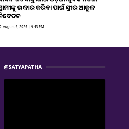
ସ୍ବାମୀଙ୍କୁ ଉଦ୍ଧାର କରିବା ପାଇଁ ସ୍ତ୍ରୀର ଆକୁଳ
ନିବେଦନ
August 6, 2026 | 9:43 PM
@SATYAPATHA