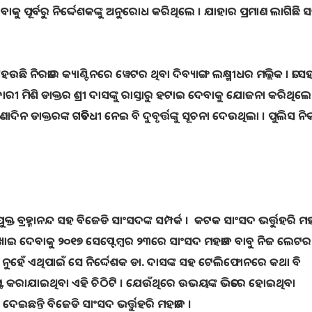
ର୍ବରୁ ନିର୍ଦ୍ଦେଶକଙ୍କୁ ଅନୁରୋଧ କରିଥିଲେ । ଯାହାର ପ୍ରମାଣ ଲାଗିଛିି ସତ
ଉଛି ନିରତାର କ୍ୟାଣ୍ଟିନରେ ୱେଟର ଥିବା ଦିବ୍ୟାଙ୍ଗ ଲକ୍ଷ୍ମୀଧର ମଲ୍ଲିକ । ତା ସ
ର୍ମଚାରୀ ମିଶି ଡାକ୍ତର ଶ୍ରୀ ଦାସଙ୍କୁ ରାସ୍ତାରୁ ହଟାଇ ଦେବାକୁ ଯୋଜନା କରିଥିଲେ
ନ ଡାକ୍ତରଙ୍କ ଗତିବିଧୀ ନେଇ ବି ଦୁବୃର୍ତ୍ତଙ୍କୁ ସୂଚନା ଦେଉଥିଲା । ପୁଲିସ 
ତ ବ୍ରହ୍ମାନନ୍ଦ ସହ ବିଜେଡି ସାଂସଦଙ୍କ ସମ୍ପର୍କ । କଟକ ସାଂସଦ ଭର୍ତ୍ତୁହରି ମହ
ରେ ରଖାଇ ଦେବାକୁ ୨୦୧୭ ସେପ୍ଟେମ୍ବର ୨୩ରେ ସାଂସଦ ମହତାବ ବାବୁ ନିଜ ଲେଟର
ିକି ନୁହେଁ ଏଥିପାଇଁ ସେ ନିର୍ଦ୍ଦେଶକ ଡା. ଦାସଙ୍କ ସହ ଟେଲିଫୋନରେ କଥା ବି
ଟ କରାଯାଇଥିବା ଏହି ଚିଠିଟି । ଯେଉଁଥିରେ ଉଭୟଙ୍କ ଭିତରେ ହୋଇଥିବା
ଦେଇଛନ୍ତି ବିଜେଡି ସାଂସଦ ଭର୍ତ୍ତୁହରି ମହତାବ ।