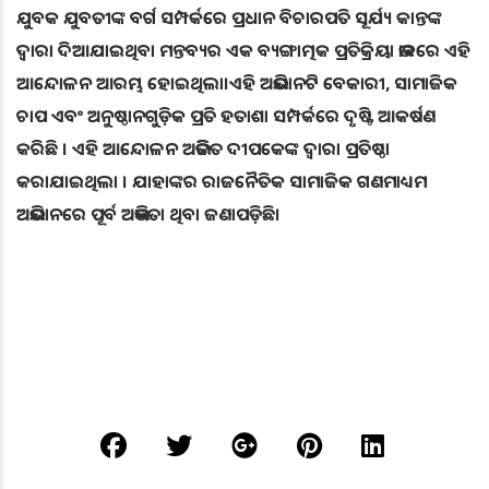
ଯୁବକ ଯୁବତୀଙ୍କ ବର୍ଗ ସମ୍ପର୍କରେ ପ୍ରଧାନ ବିଚାରପତି ସୂର୍ଯ୍ୟ କାନ୍ତଙ୍କ
ଦ୍ୱାରା ଦିଆଯାଇଥିବା ମନ୍ତବ୍ୟର ଏକ ବ୍ୟଙ୍ଗାତ୍ମକ ପ୍ରତିକ୍ରିୟା ଭାବରେ ଏହି
ଆନ୍ଦୋଳନ ଆରମ୍ଭ ହୋଇଥିଲା।ଏହି ଅଭିଯାନଟି ବେକାରୀ, ସାମାଜିକ
ଚାପ ଏବଂ ଅନୁଷ୍ଠାନଗୁଡ଼ିକ ପ୍ରତି ହତାଶା ସମ୍ପର୍କରେ ଦୃଷ୍ଟି ଆକର୍ଷଣ
କରିଛି । ଏହି ଆନ୍ଦୋଳନ ଅଭିଜିତ ଦୀପକେଙ୍କ ଦ୍ୱାରା ପ୍ରତିଷ୍ଠା
କରାଯାଇଥିଲା । ଯାହାଙ୍କର ରାଜନୈତିକ ସାମାଜିକ ଗଣମାଧ୍ୟମ
ଅଭିଯାନରେ ପୂର୍ବ ଅଭିଜ୍ଞତା ଥିବା ଜଣାପଡ଼ିଛି।