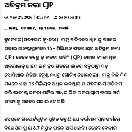
ଅତିକ୍ରମ କଲା CJP
May 21, 2026 | 4:53 PM
Satyapatha
ଜାତୀୟ
ବଡ ଖବର
ମୁଖ୍ୟ ଖବର
ରାଜନୀତି
ଭୁବନେଶ୍ୱର(ସତ୍ୟପାଠ ବ୍ୟୁରୋ): ମାତ୍ର ୫ ଦିନରେ BJP କୁ ପଛରେ
ପକାଇ ଇନଷ୍ଟାଗ୍ରାମରେ 15+ ମିଲିୟନ ଫଲୋୟର ଅତିକ୍ରମ କଲା
CJP । ତେବେ କକ୍ରୋଚ୍ ଜନତା ପାର୍ଟି” (CJP) ନାମକ ବ୍ୟଙ୍ଗାତ୍ମକ
ଅନଲାଇନ୍ ଆନ୍ଦୋଳନ ଦ୍ରୁତ ଗତିରେ ଭାରତର ସବୁଠାରୁ ବଡ଼
ସୋସିଆଲ ମିଡିଆ ଟ୍ରେଣ୍ଡ ମଧ୍ୟରୁ ଗୋଟିଏ ହୋଇଗଲା । ମାତ୍ର କିଛି ଦିନ
ମଧ୍ୟରେ ଏହା 13 ମିଲିୟନ ଅଧିକ ଇନଷ୍ଟାଗ୍ରାମ ଫଲୋଅର୍ସ ଅତିକ୍ରମ
କରି ଭାରତୀୟ ଜନତା ପାର୍ଟିର ଆଧିକାରିକ ଇନଷ୍ଟାଗ୍ରାମ ଫଲୋଅର୍ସ
ସଂଖ୍ୟାକୁ ପଛରେ ପକାଇ ଦେଇଛି।
ସେପଟେ ରିପୋର୍ଟଗୁଡ଼ିକ ସୂଚିତ କରୁଛି ଯେ ବର୍ତ୍ତମାନ ପ୍ଲାଟଫର୍ମରେ
ବିଜେପିର ପ୍ରାୟ 8.7 ନିୟୁତ ଫଲୋଅର୍ସ ଅଛନ୍ତି । ତେବେ ବେକାର