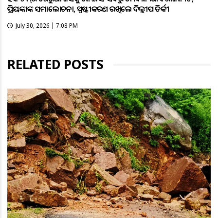
ପ୍ରିୟଙ୍କାଙ୍କ ସମାଲୋଚନା, ସ୍ପଷ୍ଟୀକରଣ ରଖିଲେ ଦିଲ୍ଲୀପ ତିର୍କୀ
July 30, 2026 | 7:08 PM
RELATED POSTS