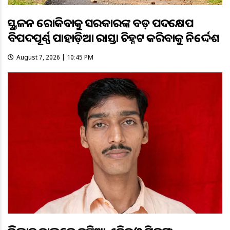
ଭୂସ୍ଖଳନ ରୋକିବାକୁ ସରକାରଙ୍କ ବଡ଼ ପଦକ୍ଷେପ
ବିପଦପୂର୍ଣ୍ଣ ପାହାଡ଼ିଆ ରାସ୍ତା ଚିହ୍ନଟ କରିବାକୁ ନିର୍ଦ୍ଦେଶ
August 7, 2026 | 10:45 PM