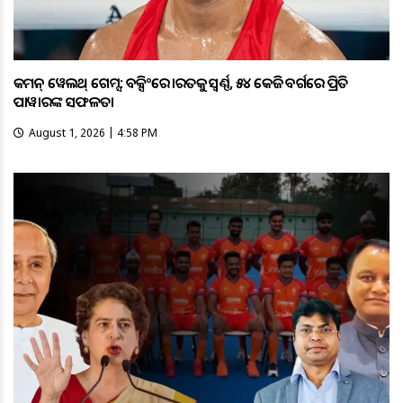
କମନ୍ ୱେଲଥ୍ ଗେମ୍ସ: ବକ୍ସିଂରେ ଭାରତକୁ ସ୍ବର୍ଣ୍ଣ, ୫୪ କେଜି ବର୍ଗରେ ପ୍ରିତି
ପାୱାରଙ୍କ ସଫଳତା
August 1, 2026 | 4:58 PM