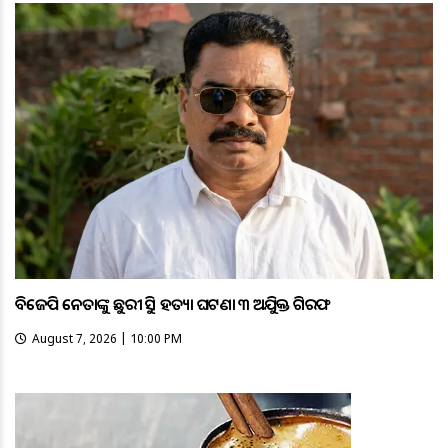
ବିଜେପି ନେତାଙ୍କୁ ଛୁରୀ ଭୁସି ହତ୍ୟା ଘଟଣା ୩ ଅଭିଯୁକ୍ତ ଗିରଫ
August 7, 2026 | 10:00 PM