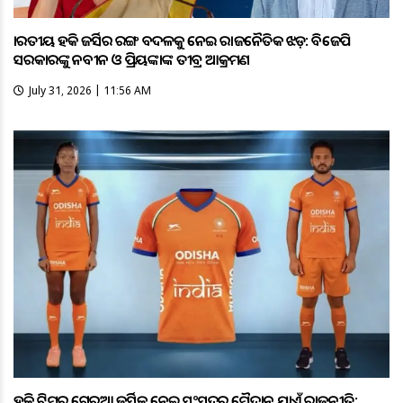
ଭାରତୀୟ ହକି ଜର୍ସିର ରଙ୍ଗ ବଦଳକୁ ନେଇ ରାଜନୈତିକ ଝଡ଼: ବିଜେପି
ସରକାରଙ୍କୁ ନବୀନ ଓ ପ୍ରିୟଙ୍କାଙ୍କ ତୀବ୍ର ଆକ୍ରମଣ
July 31, 2026 | 11:56 AM
ହକି ଟିମ୍‌ର ଗେରୁଆ ଜର୍ସିକୁ ନେଇ ସଂସଦରୁ ମୈଦାନ ଯାଏଁ ରାଜନୀତି;