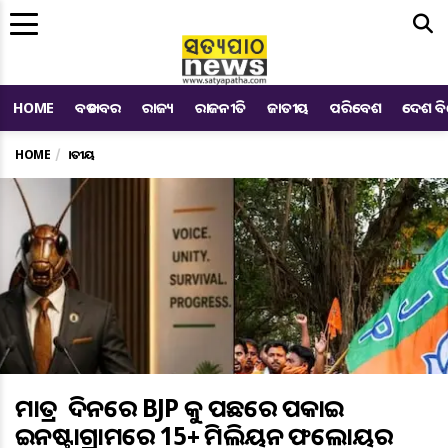
Me
HOME
ବଡ ଖବର
ରାଜ୍ୟ
ରାଜନୀତି
ଜାତୀୟ
ପରିବେଶ
ଦେଶ ବ
HOME
ଜାତୀୟ
ମାତ୍ର ୫ ଦିନରେ BJP କୁ ପଛରେ ପକାଇ
ଇନଷ୍ଟାଗ୍ରାମରେ 15+ ମିଲିୟନ ଫଲୋୟର