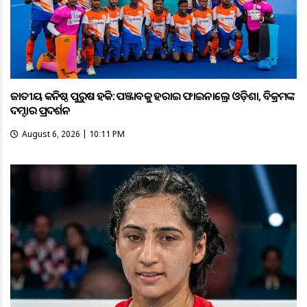
ଜାତୀୟ କନିଷ୍ଠ ପୁରୁଷ ହକି: ପଞ୍ଜାବକୁ ହରାଇ ଫାଇନାଲ୍ରେ ଓଡ଼ିଶା, ବିକ୍ରମଙ୍କ
ଦମ୍ଦାର ପ୍ରଦର୍ଶନ
August 6, 2026 | 10:11 PM