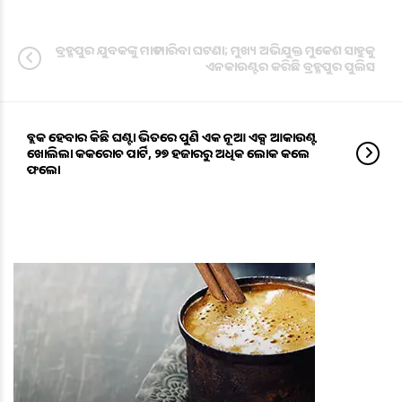
ବ୍ରହ୍ମପୁର ଯୁବକଙ୍କୁ ମାଡ ମାରିବା ଘଟଣା; ମୁଖ୍ୟ ଅଭିଯୁକ୍ତ ମୁକେଶ ସାହୁକୁ
ଏନକାଉଣ୍ଟର କରିଛି ବ୍ରହ୍ମପୁର ପୁଲିସ
ବ୍ଲକ ହେବାର କିଛି ଘଣ୍ଟା ଭିତରେ ପୁଣି ଏକ ନୂଆ ଏକ୍ସ ଆକାଉଣ୍ଟ
ଖୋଲିଲା କକରୋଚ ପାର୍ଟି, ୨୭ ହଜାରରୁ ଅଧିକ ଲୋକ କଲେ
ଫଲୋ