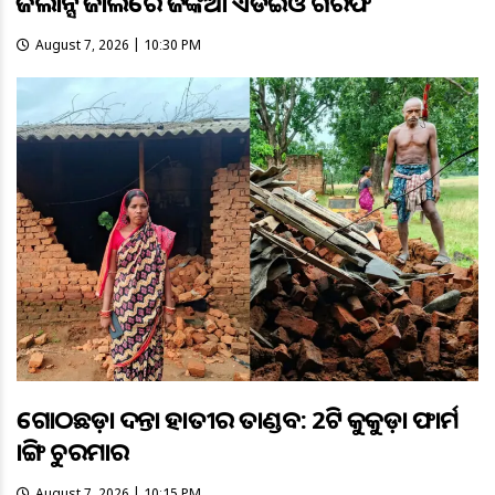
ଭିଜିଲାନ୍ସ ଜାଲରେ ଜଙ୍କିଆ ଏଡିଇଓ ଗିରଫ
August 7, 2026 | 10:30 PM
ଗୋଠଛଡ଼ା ଦନ୍ତା ହାତୀର ତାଣ୍ଡବ: 2ଟି କୁକୁଡ଼ା ଫାର୍ମ
ଭାଙ୍ଗି ଚୁରମାର
August 7, 2026 | 10:15 PM