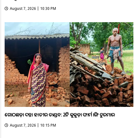
August 7, 2026 | 10:30 PM
ଗୋଠଛଡ଼ା ଦନ୍ତା ହାତୀର ତାଣ୍ଡବ: 2ଟି କୁକୁଡ଼ା ଫାର୍ମ ଭାଙ୍ଗି ଚୁରମାର
August 7, 2026 | 10:15 PM