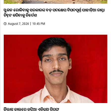
ଭୂସ୍ଖଳନ ରୋକିବାକୁ ସରକାରଙ୍କ ବଡ଼ ପଦକ୍ଷେପ ବିପଦପୂର୍ଣ୍ଣ ପାହାଡ଼ିଆ ରାସ୍ତା
ଚିହ୍ନଟ କରିବାକୁ ନିର୍ଦ୍ଦେଶ
August 7, 2026 | 10:45 PM
ଭିଜିଲାନ୍ସ ଜାଲରେ ଜଙ୍କିଆ ଏଡିଇଓ ଗିରଫ