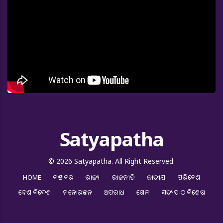
Satyapatha
© 2026 Satyapatha. All Right Reserved.
HOME
ବଡ ଖବର
ରାଜ୍ୟ
ରାଜନୀତି
ଜାତୀୟ
ପରିବେଶ
ଦେଶ ବିଦେଶ
ମନୋରଞ୍ଜନ
ଅପରାଧ
ଖେଳ
ସତ୍ୟପାଠ ବିଶେଷ