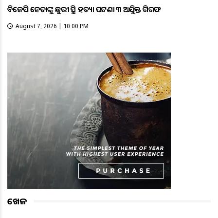
ବିଜେପି ନେତାଙ୍କୁ ଛୁରୀ ଭୁସି ହତ୍ୟା ଘଟଣା ୩ ଅଭିଯୁକ୍ତ ଗିରଫ
August 7, 2026 | 10:00 PM
ଖେଳ