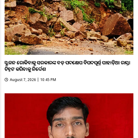
ଭୂସ୍ଖଳନ ରୋକିବାକୁ ସରକାରଙ୍କ ବଡ଼ ପଦକ୍ଷେପ ବିପଦପୂର୍ଣ୍ଣ ପାହାଡ଼ିଆ ରାସ୍ତା
ଚିହ୍ନଟ କରିବାକୁ ନିର୍ଦ୍ଦେଶ
August 7, 2026 | 10:45 PM