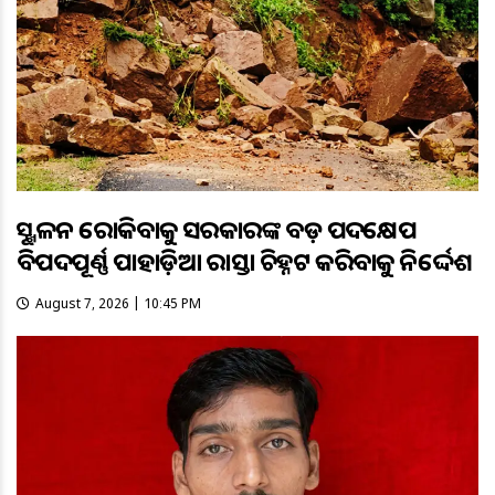
ଭୂସ୍ଖଳନ ରୋକିବାକୁ ସରକାରଙ୍କ ବଡ଼ ପଦକ୍ଷେପ
ବିପଦପୂର୍ଣ୍ଣ ପାହାଡ଼ିଆ ରାସ୍ତା ଚିହ୍ନଟ କରିବାକୁ ନିର୍ଦ୍ଦେଶ
August 7, 2026 | 10:45 PM