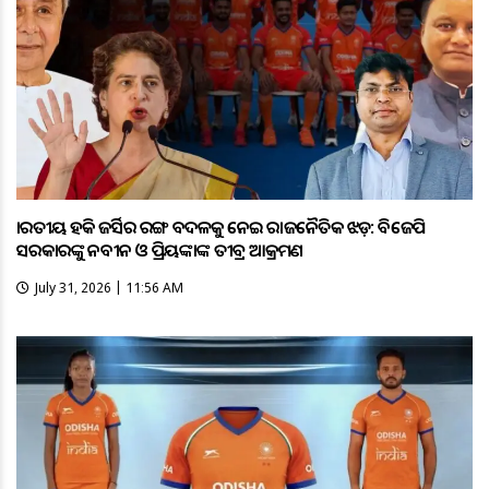
ଭାରତୀୟ ହକି ଜର୍ସିର ରଙ୍ଗ ବଦଳକୁ ନେଇ ରାଜନୈତିକ ଝଡ଼: ବିଜେପି
ସରକାରଙ୍କୁ ନବୀନ ଓ ପ୍ରିୟଙ୍କାଙ୍କ ତୀବ୍ର ଆକ୍ରମଣ
July 31, 2026 | 11:56 AM