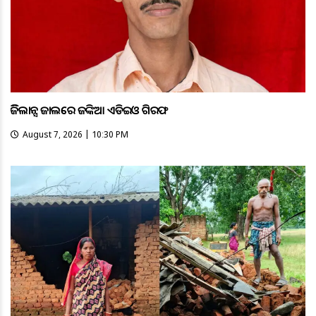
ଭିଜିଲାନ୍ସ ଜାଲରେ ଜଙ୍କିଆ ଏଡିଇଓ ଗିରଫ
August 7, 2026 | 10:30 PM