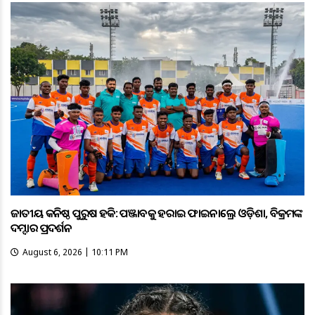
ଜାତୀୟ କନିଷ୍ଠ ପୁରୁଷ ହକି: ପଞ୍ଜାବକୁ ହରାଇ ଫାଇନାଲ୍ରେ ଓଡ଼ିଶା, ବିକ୍ରମଙ୍କ
ଦମ୍ଦାର ପ୍ରଦର୍ଶନ
August 6, 2026 | 10:11 PM