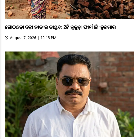
ଗୋଠଛଡ଼ା ଦନ୍ତା ହାତୀର ତାଣ୍ଡବ: 2ଟି କୁକୁଡ଼ା ଫାର୍ମ ଭାଙ୍ଗି ଚୁରମାର
August 7, 2026 | 10:15 PM