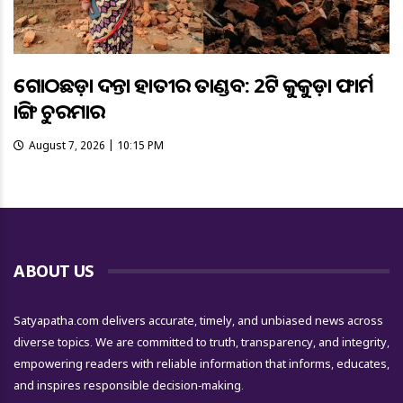
ଗୋଠଛଡ଼ା ଦନ୍ତା ହାତୀର ତାଣ୍ଡବ: 2ଟି କୁକୁଡ଼ା ଫାର୍ମ
ଭାଙ୍ଗି ଚୁରମାର
August 7, 2026 | 10:15 PM
ABOUT US
Satyapatha.com delivers accurate, timely, and unbiased news across
diverse topics. We are committed to truth, transparency, and integrity,
empowering readers with reliable information that informs, educates,
and inspires responsible decision-making.