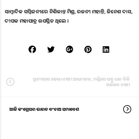
ସାମ୍ବାଦିକ ସମ୍ମିଳନୀରେ ନିଶିକାନ୍ତ ମିଶ୍ର, ରଜନୀ ମହାନ୍ତି, ଜିନେଶ ଦାସ,
ଦୀପକ ମହାପାତ୍ର ଉପସ୍ଥିତ ଥିଲେ ।
ପ୍ରତ୍ୟାହାର ହେଲା ଚାଷୀ ଆନ୍ଦୋଳନ, ମଣ୍ଡିରେ ସବୁ ଧାନ ବିକି
ପାରିବେ ଚାଷୀ
ଆଜି କଂଗ୍ରେସର ଭାରତ ବଂଚାଅ ସମାବେଶ