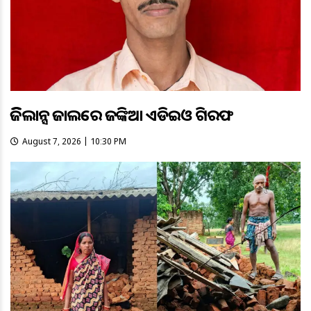
ଭିଜିଲାନ୍ସ ଜାଲରେ ଜଙ୍କିଆ ଏଡିଇଓ ଗିରଫ
August 7, 2026 | 10:30 PM