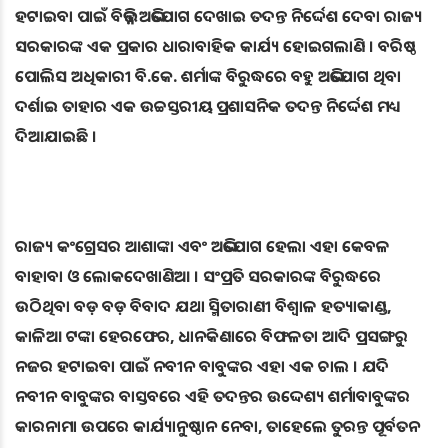
ହଟାଇବା ପାଇଁ ବିଭିନ୍ନ ଅଭିଯୋଗ ଦେଖାଇ ତଦନ୍ତ ନିର୍ଦ୍ଦେଶ ଦେବା ରାଜ୍ୟ
ସରକାରଙ୍କ ଏକ ପ୍ରକାର ଧାରାବାହିକ କାର୍ଯ୍ୟ ହୋଇଗଲାଣି । ବରିଷ୍ଠ
ପୋଲିସ ଅଧିକାରୀ ବି.କେ. ଶର୍ମାଙ୍କ ବିରୁଦ୍ଧରେ ବହୁ ଅଭିଯୋଗ ଥିବା
ଦର୍ଶାଇ ତାହାର ଏକ ଉଚ୍ଚସ୍ତରୀୟ ପ୍ରଶାସନିକ ତଦନ୍ତ ନିର୍ଦ୍ଦେଶ ମଧ୍ୟ
ଦିଆଯାଇଛି ।
ରାଜ୍ୟ କଂଗ୍ରେସର ଆଶାଙ୍କା ଏବଂ ଅଭିଯୋଗ ହେଲା ଏହା କେବଳ
ବାହାବା ଓ ଲୋକଦେଖାଣିଆ । ସଂପ୍ରତି ସରକାରଙ୍କ ବିରୁଦ୍ଧରେ
ଉଠିଥିବା ବଡ଼ ବଡ଼ ବିବାଦ ଯଥା ସ୍ମିତାରାଣୀ ବିଶ୍ୱାଳ ହତ୍ୟାକାଣ୍ଡ,
କାଳିଆ ଟଙ୍କା ହେରଫେର, ଧାନକିଣାରେ ବିଫଳତା ଆଦି ପ୍ରସଙ୍ଗରୁ
ନଜର ହଟାଇବା ପାଇଁ ନବୀନ ବାବୁଙ୍କର ଏହା ଏକ ଚାଲ । ଯଦି
ନବୀନ ବାବୁଙ୍କର ବାସ୍ତବରେ ଏହି ତଦନ୍ତର ଉଦ୍ଦେଶ୍ୟ ଶର୍ମାବାବୁଙ୍କର
କାରନାମା ଉପରେ କାର୍ଯ୍ୟାନୁଷ୍ଠାନ ନେବା, ତାହେଲେ ତୁରନ୍ତ ପୂର୍ବତନ