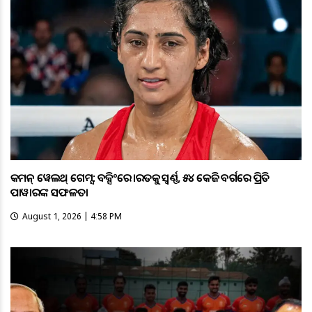
କମନ୍ ୱେଲଥ୍ ଗେମ୍ସ: ବକ୍ସିଂରେ ଭାରତକୁ ସ୍ବର୍ଣ୍ଣ, ୫୪ କେଜି ବର୍ଗରେ ପ୍ରିତି
ପାୱାରଙ୍କ ସଫଳତା
August 1, 2026 | 4:58 PM