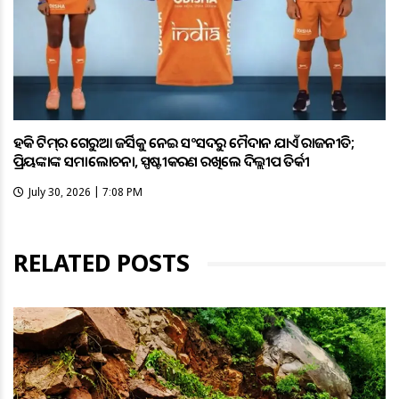
ହକି ଟିମ୍‌ର ଗେରୁଆ ଜର୍ସିକୁ ନେଇ ସଂସଦରୁ ମୈଦାନ ଯାଏଁ ରାଜନୀତି;
ପ୍ରିୟଙ୍କାଙ୍କ ସମାଲୋଚନା, ସ୍ପଷ୍ଟୀକରଣ ରଖିଲେ ଦିଲ୍ଲୀପ ତିର୍କୀ
July 30, 2026 | 7:08 PM
RELATED POSTS