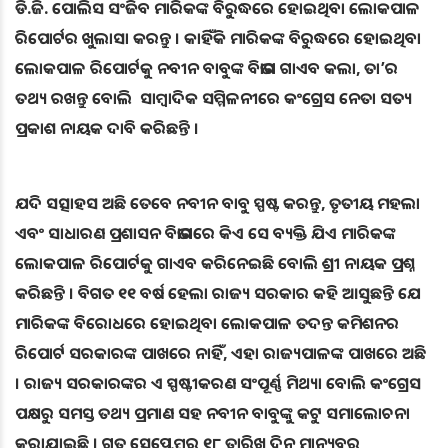
ଡି.ଜି. ପୋଲିସ ସଂଜିବ ମାରିକଙ୍କ ବିରୁଦ୍ଧରେ ହୋଇଥିବା ଲୋକପାଳ
ରିପୋର୍ଟର ଖୁଲାସା କରନ୍ତୁ । କାହିଁକି ମାରିକଙ୍କ ବିରୁଦ୍ଧରେ ହୋଇଥିବା
ଲୋକପାଳ ରିପୋର୍ଟକୁ ନବୀନ ବାବୁଙ୍କ ବିଭାଗ ଗାଏବ କଲା, ତା’ର
ତଥ୍ୟ ରଖନ୍ତୁ ବୋଲି ସାମ୍ବାଦିକ ସମ୍ମିଳନୀରେ କଂଗ୍ରେସ ନେତା ସତ୍ୟ
ପ୍ରକାଶ ନାୟକ ଦାବି କରିଛନ୍ତି ।
ଯଦି ସତ୍ସାହସ ଅଛି ତେବେ ନବୀନ ବାବୁ ସ୍ପଷ୍ଟ କରନ୍ତୁ, ତୃତୀୟ ମହଲା
ଏବଂ ସାଧାରଣ ପ୍ରଶାସନ ବିଭାଗରେ କିଏ ସେ ବ୍ୟକ୍ତି ଯିଏ ମାରିକଙ୍କ
ଲୋକପାଳ ରିପୋର୍ଟକୁ ଗାଏବ କରିନେଇଛି ବୋଲି ଶ୍ରୀ ନାୟକ ପ୍ରଶ୍ନ
କରିଛନ୍ତି । ବିଗତ ୧୧ ବର୍ଷ ହେଲା ରାଜ୍ୟ ସରକାର କହି ଆସୁଛନ୍ତି ଯେ
ମାରିକଙ୍କ ବିରୋଧରେ ହୋଇଥିବା ଲୋକପାଳ ତଦନ୍ତ କମିଶନର
ରିପୋର୍ଟ ସରକାରଙ୍କ ପାଖରେ ନାହିଁ, ଏହା ରାଜ୍ୟପାଳଙ୍କ ପାଖରେ ଅଛି
। ରାଜ୍ୟ ସରକାରଙ୍କର ଏ ସ୍ପଷ୍ଟୀକରଣ ସଂପୂର୍ଣ୍ଣ ମିଥ୍ୟା ବୋଲି କଂଗ୍ରେସ
ପକ୍ଷରୁ ସମସ୍ତ ତଥ୍ୟ ପ୍ରମାଣ ସହ ନବୀନ ବାବୁଙ୍କୁ କଟୁ ସମାଲୋଚନା
କରାଯାଇଛି । ଗତ ସେପ୍ଟେମ୍ବର ୧୮ ତାରିଖ ଦିନ ମାନ୍ୟବର