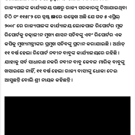
ରାଜ୍ୟପାଳଙ୍କ କାର୍ଯ୍ୟାଳୟ ପକ୍ଷରୁ ରାଜ୍ୟ ସରକାରଙ୍କୁ ଦିଆଯାଇଥିବା
ଚିଠି ନଂ ୧୧୫୮୨ ରେ ସ୍ପଷ୍ଟ ଭାବରେ ଉଲ୍ଲେଖ ଅଛି ଯେ ଗତ ୫ ଏପ୍ରିଲ୍
୨୦୦୮ ରେ ରାଜ୍ୟପାଳଙ୍କ କାର୍ଯ୍ୟାଳୟ ଲୋକପାଳ ରିପୋର୍ଟର ମୂଳ
ରିପୋର୍ଟକୁ ତତ୍କାଳୀନ ମୁଖ୍ୟ ଶାସନ ସଚିବଙ୍କୁ ଏବଂ ରିପୋର୍ଟର ଏକ
କପିକୁ ମୁଖ୍ୟମନ୍ତ୍ରୀଙ୍କର ପ୍ରମୁଖ ସଚିବଙ୍କୁ ପ୍ରଦାନ କରାଯାଇଛି । ଅର୍ଥାତ୍
୧୧ ବର୍ଷ ହେଲା ରିପୋର୍ଟ ନବୀନ ବାବୁଙ୍କ କାର୍ଯ୍ୟାଳୟରେ ରହିଛି ।
ଯାହାକୁ ସର୍ବ ସାଧାରଣ ନକରି ନବୀନ ବାବୁ କେବଳ ମାରିକ୍ ବାବୁଙ୍କୁ
ଖସାଇଲେ ନାହିଁ, ୧୧ ବର୍ଷ ହେଲା ରାଜ୍ୟ ବାସୀଙ୍କୁ ଧୋକା ଦେଇ
ଆସୁଛନ୍ତି ବୋଲି ଶ୍ରୀ ନାୟକ କହିଛନ୍ତି ।