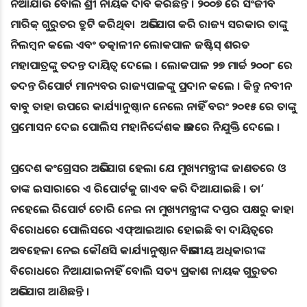
ନିଆଯାଉ ବୋଲି ଶ୍ରୀ ନାୟକ ଦାବି କରିଛନ୍ତି । ୨୦୦୭ ରେ ସଂଜୀବ
ମାରିକ୍ ଗୁରୁତର ତ୍ରୁଟି କରିଥିବା ଅଭିଯୋଗ କରି ରାଜ୍ୟ ସରକାର ତାଙ୍କୁ
ନିଲମ୍ବନ କଲେ ଏବଂ ତତ୍କାଳୀନ ଲୋକପାଳ ଜଷ୍ଟିସ୍ ଶରତ
ମହାପାତ୍ରଙ୍କୁ ତଦନ୍ତ ଦାୟିତ୍ୱ ଦେଲେ । ଲୋକପାଳ ୨୭ ମାର୍ଚ୍ଚ ୨୦୦୮ ରେ
ତଦନ୍ତ ରିପୋର୍ଟ ମାନ୍ୟବର ରାଜ୍ୟପାଳଙ୍କୁ ପ୍ରଦାନ କଲେ । କିନ୍ତୁ ନବୀନ
ବାବୁ ତାହା ଉପରେ କାର୍ଯ୍ୟାନୁଷ୍ଠାନ ନେଲେ ନାହିଁ ବରଂ ୨୦୧୫ ରେ ତାଙ୍କୁ
ପ୍ରମୋସନ ଦେଇ ପୋଲିସ ମହାନିର୍ଦ୍ଦେଶକ ଭାବରେ ନିଯୁକ୍ତି ଦେଲେ ।
ପ୍ରଦେଶ କଂଗ୍ରେସର ଅଭିଯୋଗ ହେଲା ଯେ ମୁଖ୍ୟମନ୍ତ୍ରୀଙ୍କ ଜାଣତରେ ଓ
ତାଙ୍କ ଇସାରାରେ ଏ ରିପୋର୍ଟକୁ ଗାଏବ କରି ଦିଆଯାଇଛି । ତା’
ନହେଲେ ରିପୋର୍ଟ ଚୋରି ନେଇ ନା ମୁଖ୍ୟମନ୍ତ୍ରୀଙ୍କ ଦପ୍ତର ପକ୍ଷରୁ କାହା
ବିରୋଧରେ ପୋଲିସରେ ଏଫ୍ଆଇଆର ହୋଇଛି ବା ଦାୟିତ୍ୱରେ
ଅବହେଳା ନେଇ କୌଣସି କାର୍ଯ୍ୟାନୁଷ୍ଠାନ ବିଭାଗୀୟ ଅଧିକାରୀଙ୍କ
ବିରୋଧରେ ନିଆଯାଇନାହିଁ ବୋଲି ସତ୍ୟ ପ୍ରକାଶ ନାୟକ ଗୁରୁତର
ଅଭିଯୋଗ ଆଣିଛନ୍ତି ।