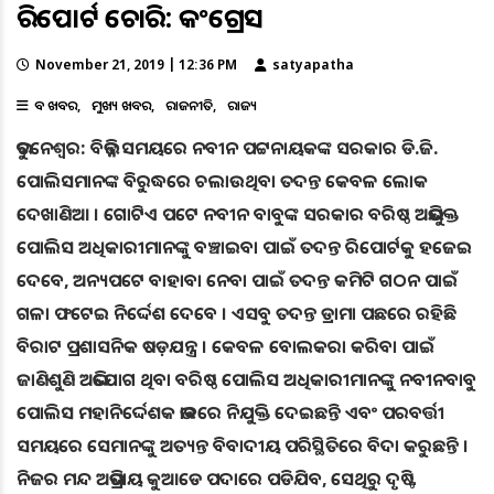
ରିପୋର୍ଟ ଚୋରି: କଂଗ୍ରେସ
November 21, 2019 | 12:36 PM
satyapatha
ବଡ ଖବର
ମୁଖ୍ୟ ଖବର
ରାଜନୀତି
ରାଜ୍ୟ
ଭୁବନେଶ୍ୱର: ବିଭିନ୍ନ ସମୟରେ ନବୀନ ପଟ୍ଟନାୟକଙ୍କ ସରକାର ଡି.ଜି.
ପୋଲିସମାନଙ୍କ ବିରୁଦ୍ଧରେ ଚଲାଉଥିବା ତଦନ୍ତ କେବଳ ଲୋକ
ଦେଖାଣିଆ । ଗୋଟିଏ ପଟେ ନବୀନ ବାବୁଙ୍କ ସରକାର ବରିଷ୍ଠ ଅଭିଯୁକ୍ତ
ପୋଲିସ ଅଧିକାରୀମାନଙ୍କୁ ବଞ୍ଚାଇବା ପାଇଁ ତଦନ୍ତ ରିପୋର୍ଟକୁ ହଜେଇ
ଦେବେ, ଅନ୍ୟପଟେ ବାହାବା ନେବା ପାଇଁ ତଦନ୍ତ କମିଟି ଗଠନ ପାଇଁ
ଗଳା ଫଟେଇ ନିର୍ଦ୍ଦେଶ ଦେବେ । ଏସବୁ ତଦନ୍ତ ଡ୍ରାମା ପଛରେ ରହିଛି
ବିରାଟ ପ୍ରଶାସନିକ ଷଡ଼ଯନ୍ତ୍ର । କେବଳ ବୋଲକରା କରିବା ପାଇଁ
ଜାଣିଶୁଣି ଅଭିଯୋଗ ଥିବା ବରିଷ୍ଠ ପୋଲିସ ଅଧିକାରୀମାନଙ୍କୁ ନବୀନବାବୁ
ପୋଲିସ ମହାନିର୍ଦ୍ଦେଶକ ଭାବରେ ନିଯୁକ୍ତି ଦେଇଛନ୍ତି ଏବଂ ପରବର୍ତ୍ତୀ
ସମୟରେ ସେମାନଙ୍କୁ ଅତ୍ୟନ୍ତ ବିବାଦୀୟ ପରିସ୍ଥିତିରେ ବିଦା କରୁଛନ୍ତି ।
ନିଜର ମନ୍ଦ ଅଭିପ୍ରାୟ କୁଆଡେ ପଦାରେ ପଡିଯିବ, ସେଥିରୁ ଦୃଷ୍ଟି