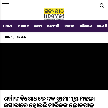
Me
HOME
ବଡ ଖବର
ରାଜ୍ୟ
ରାଜନୀତି
ଜାତୀୟ
ପରିବେଶ
ଦେଶ ବ
HOME
ବଡ ଖବର
ଶର୍ମାଙ୍କ ବିରୋଧରେ ତଦନ୍ତ ଡ୍ରାମା; ତୃତୀୟ ମହଲା
ଇସାରାରେ ହୋଇଛି ମାରିକଙ୍କ ଲୋକପାଳ