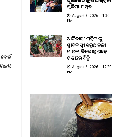
ସ୍କୁଲରେ ଛାତ୍ରର ଆଖିବୁଜା
ଗୁଳିମାଡ଼: ୮ ମୃତ
August 8, 2026 | 1:30
PM
ଆଦିବାସୀ ମହିଳାଙ୍କୁ
ସ୍ଵାବଲମ୍ଵୀ କରୁଛି କଳା
ଚାଉଳ, କିଲୋକୁ ଶହେ
କ କେଉଁ
ଟଙ୍କାରେ ବିକ୍ରି
ିଛନ୍ତି
August 8, 2026 | 12:30
PM