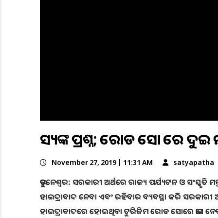
ସତ୍ୟଙ୍କ ପ୍ରଶ୍ନ; ରୋଡ ସୋ ରେ ଦୁଇ 
November 27, 2019 | 11:31 AM
satyapatha
ଭୁବନେଶ୍ୱର: ସରକାରୀ ଅର୍ଥରେ ରାଜ୍ୟ ପର୍ଯ୍ୟଟନ ଓ ସଂସ୍କୃତି ମ
ହାଇଦ୍ରାବାଦ ନେବା ଏବଂ ରହିବାର ବ୍ୟବସ୍ଥା କରି ସରକାରୀ ଅର୍ଥ
ହାଇଦ୍ରାବାଦରେ ହୋଇଥିବା ଟୁରିଜିମ ରୋଡ ସୋରେ ଭାଗ ନେବାକୁ