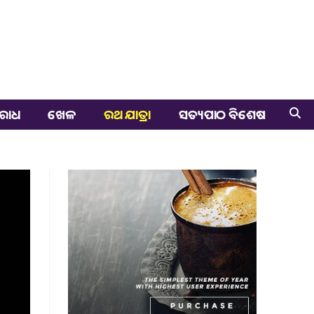
ରାଧ
ଖେଳ
ରଥ ଯାତ୍ରା
ସତ୍ୟପାଠ ବିଶେଷ