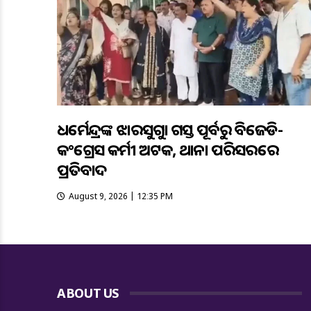
ଧର୍ମେନ୍ଦ୍ରଙ୍କ ଝାରସୁଗୁଡ଼ା ଗସ୍ତ ପୂର୍ବରୁ ବିଜେଡି-
କଂଗ୍ରେସ କର୍ମୀ ଅଟକ, ଥାନା ପରିସରରେ
ପ୍ରତିବାଦ
August 9, 2026 | 12:35 PM
ABOUT US