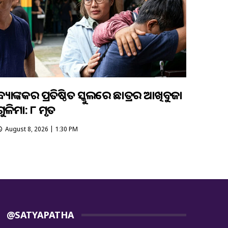
ବ୍ୟାଙ୍କକର ପ୍ରତିଷ୍ଠିତ ସ୍କୁଲରେ ଛାତ୍ରର ଆଖିବୁଜା
ଗୁଳିମାଡ଼: ୮ ମୃତ
August 8, 2026 | 1:30 PM
@SATYAPATHA