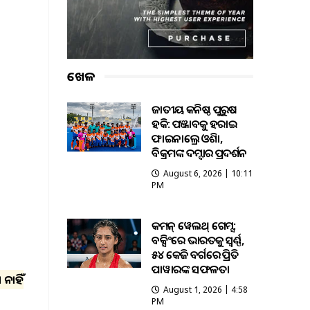
ଖେଳ
ଜାତୀୟ କନିଷ୍ଠ ପୁରୁଷ
ହକି: ପଞ୍ଜାବକୁ ହରାଇ
ଫାଇନାଲ୍ରେ ଓଡ଼ିଶା,
ବିକ୍ରମଙ୍କ ଦମ୍ଦାର ପ୍ରଦର୍ଶନ
August 6, 2026 | 10:11
PM
କମନ୍ ୱେଲଥ୍ ଗେମ୍ସ:
ବକ୍ସିଂରେ ଭାରତକୁ ସ୍ବର୍ଣ୍ଣ,
୫୪ କେଜି ବର୍ଗରେ ପ୍ରିତି
ପାୱାରଙ୍କ ସଫଳତା
 ନାହିଁ
August 1, 2026 | 4:58
PM