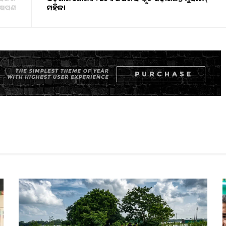
ଷେପଣ
ମହିଳା