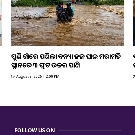
ପୁଣି ଗାଁରେ ପଶିଲା ବନ୍ୟା ଜଳ ଘାଇ ମରାମତି
ସ୍ଥାନରେ ୩ ଫୁଟ ଉଚ୍ଚର ପାଣି
August 8, 2026 | 2:00 PM
FOLLOW US ON