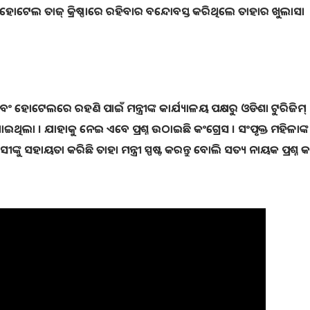
ହୋଟେଲ ତାଜ୍ କ୍ରିଷ୍ଣାରେ ରହିବାର ବନ୍ଦୋବସ୍ତ କରିଥିଲେ ତାହାର ଖୁଲାସା
ଏବଂ ହୋଟେଲରେ ରହଣି ପାଇଁ ମନ୍ତ୍ରୀଙ୍କ କାର୍ଯ୍ୟାଳୟ ପକ୍ଷରୁ ଓଡିଶା ଟୁରିଜିମ୍
ଯାଇଥିଲା । ଯାହାକୁ ନେଇ ଏବେ ପ୍ରଶ୍ନ ଉଠାଇଛି କଂଗ୍ରେସ । ସଂପୃକ୍ତ ମହିଳାଙ୍
ୁ ସହାୟତା କରିଛି ତାହା ମନ୍ତ୍ରୀ ସ୍ପଷ୍ଟ କରନ୍ତୁ ବୋଲି ସତ୍ୟ ନାୟକ ପ୍ରଶ୍ନ କର