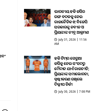
ଭାରତୀୟ ହକି ଜର୍ସିର
ରଙ୍ଗ ବଦଳକୁ ନେଇ
ରାଜନୈତିକ ଝଡ଼: ବିଜେପି
ସରକାରଙ୍କୁ ନବୀନ ଓ
ପ୍ରିୟଙ୍କାଙ୍କ ତୀବ୍ର ଆକ୍ରମଣ
July 31, 2026 | 11:56
AM
 ଏବଂ
ହକି ଟିମ୍‌ର ଗେରୁଆ
ଜର୍ସିକୁ ନେଇ ସଂସଦରୁ
ମୈଦାନ ଯାଏଁ ରାଜନୀତି;
ପ୍ରିୟଙ୍କାଙ୍କ ସମାଲୋଚନା,
ସ୍ପଷ୍ଟୀକରଣ ରଖିଲେ
ଦିଲ୍ଲୀପ ତିର୍କୀ
July 30, 2026 | 7:08 PM