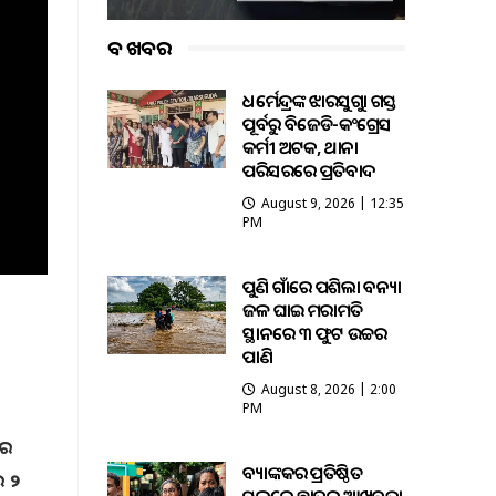
ବଡ ଖବର
ଧର୍ମେନ୍ଦ୍ରଙ୍କ ଝାରସୁଗୁଡ଼ା ଗସ୍ତ
ପୂର୍ବରୁ ବିଜେଡି-କଂଗ୍ରେସ
କର୍ମୀ ଅଟକ, ଥାନା
ପରିସରରେ ପ୍ରତିବାଦ
August 9, 2026 | 12:35
PM
ପୁଣି ଗାଁରେ ପଶିଲା ବନ୍ୟା
ଜଳ ଘାଇ ମରାମତି
ସ୍ଥାନରେ ୩ ଫୁଟ ଉଚ୍ଚର
ପାଣି
August 8, 2026 | 2:00
PM
ରେ
ବ୍ୟାଙ୍କକର ପ୍ରତିଷ୍ଠିତ
ର ୨