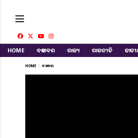
HOME
ବଡ ଖବର
ରାଜ୍ୟ
ରାଜନୀତି
ଜାତ
HOME
ବଡ ଖବର