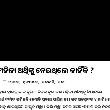
ମହିଳା ଅତିଥିଙ୍କୁ ନେଇଥିଲେ କାହିଁକି ?
ବଡ ଖବର
ମୁଖ୍ୟ ଖବର
ରାଜନୀତି
ରାଜ୍ୟ
ନ୍ତ୍ରୀଙ୍କ ହାଇଦ୍ରାବାଦ ବୁଲା । ନିଜର ଦୁଇ ଜଣ ମହିଳା ଅତିଥିକୁ ବିମାନରେ
 ବର୍ବାଦ କରିଛନ୍ତି ଜ୍ୟୋତି ପ୍ରକାଶ ପାଣିଗ୍ରାହୀ । ଗତ ଅକ୍ଟୋବର ୪ ତାରିଖ
 ଯାଇଥିଲେ ସଂସ୍କୃତି ମନ୍ତ୍ରୀ । କିଭଳି ମନ୍ତ୍ରୀ ପଦର ଅପବ୍ୟବହାର କରି ନିଜ