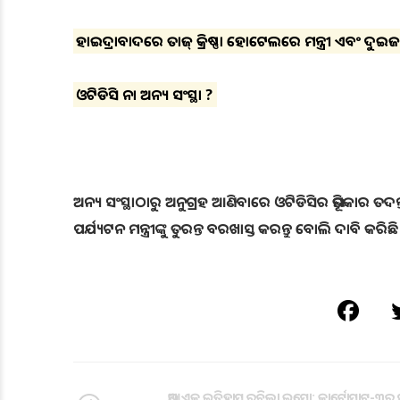
ହାଇଦ୍ରାବାଦରେ ତାଜ୍ କ୍ରିଷ୍ଣା ହୋଟେଲରେ ମନ୍ତ୍ରୀ ଏବଂ ଦୁ
ଓଟିଡିସି ନା ଅନ୍ୟ ସଂସ୍ଥା ?
ଅନ୍ୟ ସଂସ୍ଥାଠାରୁ ଅନୁଗ୍ରହ ଆଣିବାରେ ଓଟିଡିସିର ଭୂମିକାର ତଦନ୍ତ
ପର୍ଯ୍ୟଟନ ମନ୍ତ୍ରୀଙ୍କୁ ତୁରନ୍ତ ବରଖାସ୍ତ କରନ୍ତୁ ବୋଲି ଦାବି କରିଛ
ଆଉ ଏକ ଇତିହାସ ରଚିଲା ଇସ୍ରୋ: କାର୍ଟୋସାଟ୍-୩