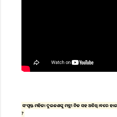
ସଂପୃକ୍ତ ମହିଳା ଦୁଇଜଣଙ୍କୁ ମନ୍ତ୍ରୀ ନିଜ ସହ ଅତିଥି ଭାବରେ ହାଇଦ୍ର
?