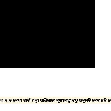
ାବାଦ ନେବା ପାଇଁ ମନ୍ତ୍ରୀ ପାଣିଗ୍ରାହୀ ମୁଖ୍ୟମନ୍ତ୍ରୀଙ୍କଠୁ ଅନୁମତି ନେଇଛନ୍ତି ନା