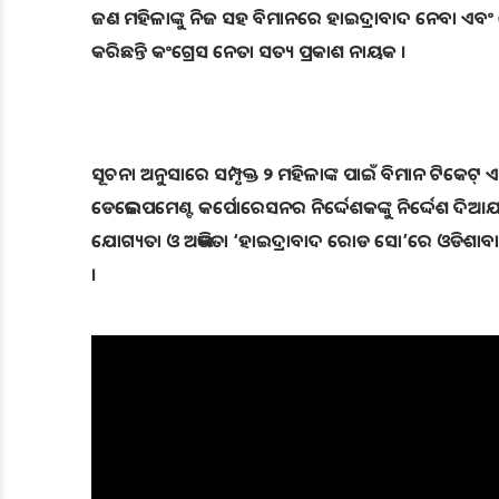
ଜଣ ମହିଳାଙ୍କୁ ନିଜ ସହ ବିମାନରେ ହାଇଦ୍ରାବାଦ ନେବା ଏବଂ 
କରିଛନ୍ତି କଂଗ୍ରେସ ନେତା ସତ୍ୟ ପ୍ରକାଶ ନାୟକ ।
ସୂଚନା ଅନୁସାରେ ସମ୍ପୃକ୍ତ ୨ ମହିଳାଙ୍କ ପାଇଁ ବିମାନ ଟିକେଟ୍ 
ଡେଭେଲପମେଣ୍ଟ କର୍ପୋରେସନର ନିର୍ଦ୍ଦେଶକଙ୍କୁ ନିର୍ଦ୍ଦେଶ ଦିଆ
ଯୋଗ୍ୟତା ଓ ଅଭିଜ୍ଞତା ‘ହାଇଦ୍ରାବାଦ ରୋଡ ସୋ’ରେ ଓଡିଶାବାସୀଙ୍କ
।