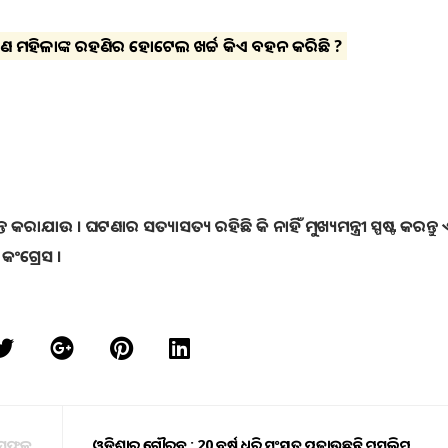
ଇଜଣ ମହିଳାଙ୍କ ରହଣିର ହୋଟେଲ ଖର୍ଚ୍ଚ କିଏ ବହନ କରିଛି ?
 କରାଯାଉ । ଘଟଣାର ସତ୍ୟାସତ୍ୟ ରହିଛି କି ନାହିଁ ମୁଖ୍ୟମନ୍ତ୍ରୀ ସ୍ପଷ୍ଟ କରନ୍ତୁ
ି କଂଗ୍ରେସ ।
ର ସଫଳ
ଓଡ଼ିଶାର ଗୌରବ : 20 ବର୍ଷ ଧରି ସଂସ୍କୃତ ପଢ଼ାଉଛନ୍ତି ମୁସଲିମ୍