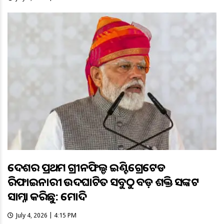
ଦେଶର ପ୍ରଥମ ଗ୍ରୀନଫିଲ୍ଡ ଇଣ୍ଟିଗ୍ରେଟେଡ
ରିଫାଇନାରୀ ଉଦଘାଟିତ ସବୁଠୁ ବଡ଼ ଶକ୍ତି ସଙ୍କଟ
ସାମ୍ନା କରିଛୁ: ମୋଦି
July 4, 2026 | 4:15 PM