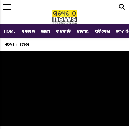
Me
HOME
ବଡ ଖବର
ରାଜ୍ୟ
ରାଜନୀତି
ଜାତୀୟ
ପରିବେଶ
ଦେଶ ବ
HOME
କରୋନା