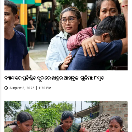
ବ୍ୟାଙ୍କକର ପ୍ରତିଷ୍ଠିତ ସ୍କୁଲରେ ଛାତ୍ରର ଆଖିବୁଜା ଗୁଳିମାଡ଼: ୮ ମୃତ
August 8, 2026 | 1:30 PM