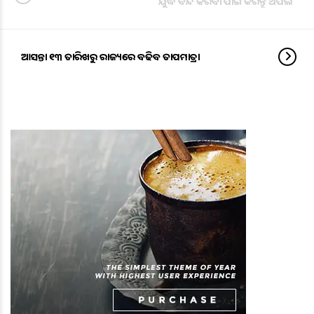
ଯୁଦ୍ଧ ବନ୍ଦ କରିବା ପାଇଁ କରନ୍ତୁ ଅପିଲ
ଆସନ୍ତା ୧୩ ତାରିଖରୁ ରାଜ୍ୟରେ ବଢିବ ତାପମାତ୍ରା