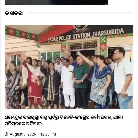
ବଡ ଖବର
ଧର୍ମେନ୍ଦ୍ରଙ୍କ ଝାରସୁଗୁଡ଼ା ଗସ୍ତ ପୂର୍ବରୁ ବିଜେଡି-କଂଗ୍ରେସ କର୍ମୀ ଅଟକ, ଥାନା
ପରିସରରେ ପ୍ରତିବାଦ
August 9, 2026 | 12:35 PM