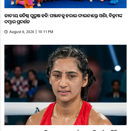
ଜାତୀୟ କନିଷ୍ଠ ପୁରୁଷ ହକି: ପଞ୍ଜାବକୁ ହରାଇ ଫାଇନାଲ୍ରେ ଓଡ଼ିଶା, ବିକ୍ରମଙ୍କ
ଦମ୍ଦାର ପ୍ରଦର୍ଶନ
August 6, 2026 | 10:11 PM