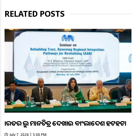
RELATED POSTS
ଭାରତର ଭୁଲ ମାନଚିତ୍ର ଦେଖାଇ ବାଂଲାଦେଶ ହଟହଟା
July 7, 2026 | 5:00 PM