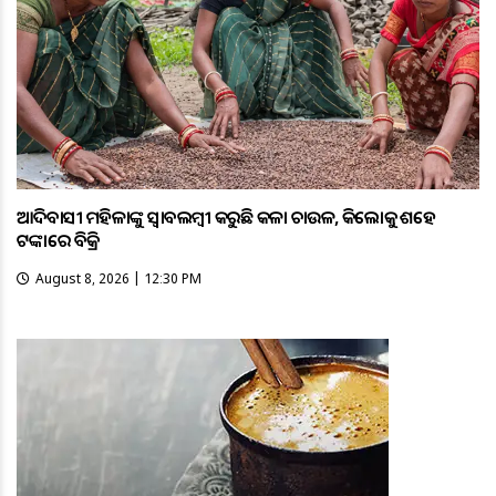
ଆଦିବାସୀ ମହିଳାଙ୍କୁ ସ୍ଵାବଲମ୍ଵୀ କରୁଛି କଳା ଚାଉଳ, କିଲୋକୁ ଶହେ
ଟଙ୍କାରେ ବିକ୍ରି
August 8, 2026 | 12:30 PM