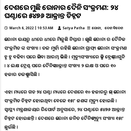
ଦେଶରେ କମୁଛି କରୋନାର ଦୈନିକ ସଂକ୍ରମଣ: ୨୪
ଘଣ୍ଟାରେ ୫୪୭୬ ଆକ୍ରାନ୍ତ ଚିହ୍ନଟ
March 6, 2022 | 10:53 AM
Satya Patha
କରୋନା
ଦେଶ ବିଦେଶ
କରୋନା ଭୟରୁ ଧୀରେ ଧୀରେ ମିଳୁଛି ନିସ୍ତାର । କମୁଛି କରୋନା ର ଦୈନିକ
ସଂକ୍ରମିତ ଙ୍କ ସଂଖ୍ୟା । ତଳ ମୁହାଁ ରହିଛି କରୋନା ଗ୍ରାଫ୍। କରୋନା ସଂକ୍ରମଣ
ହୁ ହୁ ବଢିବା ପରେ କମିବା ଆରମ୍ଭ କରିଛି । ମୃତ୍ୟୁସଂଖ୍ୟାରେ କିନ୍ତୁ ବ୍ରେକ୍ ଲାଗୁନି
। ୪ ଲକ୍ଷ ଟ୍ରେଣ୍ଡ୍ ପରେ ଦୈନିକ ଆକ୍ରାନ୍ତ ସଂଖ୍ୟା ୨ ଲକ୍ଷ ଓ ପରେ ୧୦
ହଜାର ତଳକୁ ଖସିଛି ।
ଏହା ମଧ୍ୟରେ ଗତ ୨୪ ଘଣ୍ଟା ମଧ୍ୟରେ ଦେଶରେ ୧୦ ହଜାରରୁ କମ୍ କରୋନା
ସଂକ୍ରମିତ ଚିହ୍ନଟ ହୋଇଥିବା ବେଳେ ୧୫୮ ଜଣଙ୍କ ମୃତ୍ୟୁ ହୋଇଛି ।
ସ୍ୱାସ୍ଥ୍ୟ ମନ୍ତ୍ରଣାଳୟର ରିପୋର୍ଟ ଅନୁସାରେ, ୨୪ ଘଣ୍ଟାରେ ୫୪୭୬ ଆକ୍ରାନ୍ତ
ଚିହ୍ନଟ ହୋଇଛନ୍ତି । ଦେଶରେ କରୋନା ଜନିତ ଦୈନିକ ମୃତ୍ୟୁ ସଂଖ୍ୟା ୧୫୮
ଛୁଇଁଛି ।