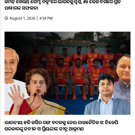
କମନ୍ ୱେଲଥ୍ ଗେମ୍ସ: ବକ୍ସିଂରେ ଭାରତକୁ ସ୍ବର୍ଣ୍ଣ, ୫୪ କେଜି ବର୍ଗରେ ପ୍ରିତି
ପାୱାରଙ୍କ ସଫଳତା
August 1, 2026 | 4:58 PM
ଭାରତୀୟ ହକି ଜର୍ସିର ରଙ୍ଗ ବଦଳକୁ ନେଇ ରାଜନୈତିକ ଝଡ଼: ବିଜେପି
ସରକାରଙ୍କୁ ନବୀନ ଓ ପ୍ରିୟଙ୍କାଙ୍କ ତୀବ୍ର ଆକ୍ରମଣ