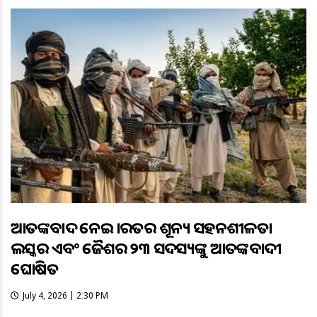
ଆତଙ୍କବାଦ ନେଇ ଭାରତର ଶୂନ୍ୟ ସହନଶୀଳତା
ଲସ୍କର ଏବଂ ଜୈଶର ୨୩ ସଦସ୍ୟଙ୍କୁ ଆତଙ୍କବାଦୀ
ଘୋଷିତ
July 4, 2026 | 2:30 PM