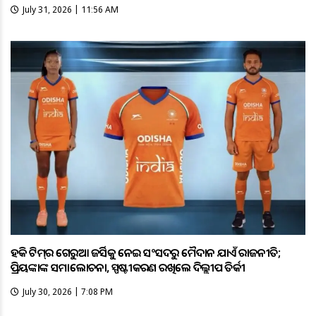
July 31, 2026 | 11:56 AM
ହକି ଟିମ୍‌ର ଗେରୁଆ ଜର୍ସିକୁ ନେଇ ସଂସଦରୁ ମୈଦାନ ଯାଏଁ ରାଜନୀତି;
ପ୍ରିୟଙ୍କାଙ୍କ ସମାଲୋଚନା, ସ୍ପଷ୍ଟୀକରଣ ରଖିଲେ ଦିଲ୍ଲୀପ ତିର୍କୀ
July 30, 2026 | 7:08 PM