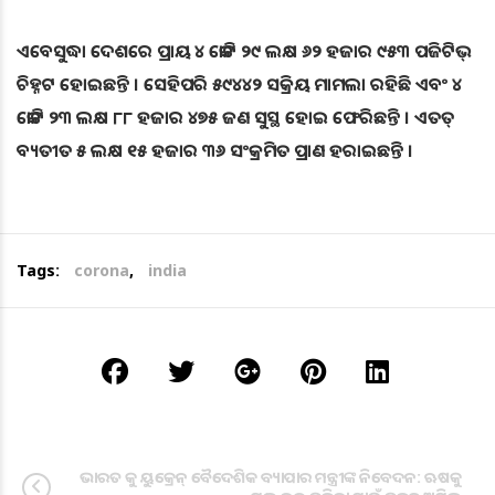
ଏବେସୁଦ୍ଧା ଦେଶରେ ପ୍ରାୟ ୪ କୋଟି ୨୯ ଲକ୍ଷ ୬୨ ହଜାର ୯୫୩ ପଜିଟିଭ୍
ଚିହ୍ନଟ ହୋଇଛନ୍ତି । ସେହିପରି ୫୯୪୪୨ ସକ୍ରିୟ ମାମଲା ରହିଛି ଏବଂ ୪
କୋଟି ୨୩ ଲକ୍ଷ ୮୮ ହଜାର ୪୭୫ ଜଣ ସୁସ୍ଥ ହୋଇ ଫେରିଛନ୍ତି । ଏତତ୍
ବ୍ୟତୀତ ୫ ଲକ୍ଷ ୧୫ ହଜାର ୩୬ ସଂକ୍ରମିତ ପ୍ରାଣ ହରାଇଛନ୍ତି ।
Tags:
corona
,
india
ଭାରତ କୁ ୟୁକ୍ରେନ୍‌ ବୈଦେଶିକ ବ୍ୟାପାର ମନ୍ତ୍ରୀଙ୍କ ନିବେଦନ: ଋଷକୁ