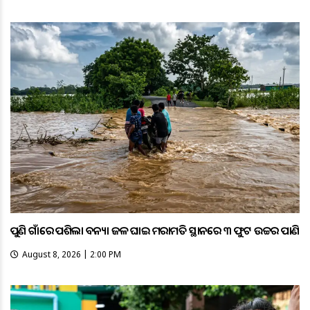
ପୁଣି ଗାଁରେ ପଶିଲା ବନ୍ୟା ଜଳ ଘାଇ ମରାମତି ସ୍ଥାନରେ ୩ ଫୁଟ ଉଚ୍ଚର ପାଣି
August 8, 2026 | 2:00 PM