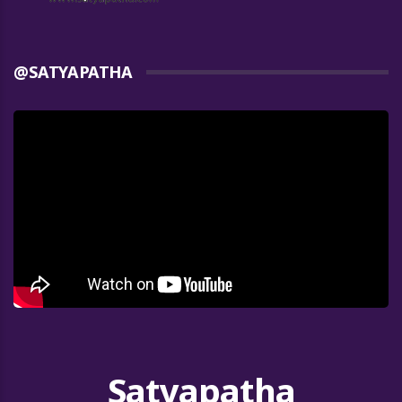
@SATYAPATHA
Satyapatha