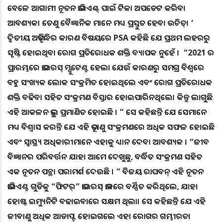
ବେଳେ ଆଗାମୀ ନୂତନ ଭାରିଏଣ୍ଟ୍ ପାଇଁ ଟିକା ଅପଡେଟ କରିବା
ଆବଶ୍ୟକ। ତେଣୁ ବୈଜ୍ଞାନିକ ମାନେ ମଧ୍ୟ ପ୍ରସ୍ତୁତ ହେବା ଉଚିତ୍। ‘
ଦ୍ୱିତୀୟ ଅଭିବୃଦ୍ଧିର କାରଣ ବିଷୟରେ PSA କହିଛି ଯେ ପ୍ରଥମ ଲହରରୁ
ସୃଷ୍ଟି ହୋଇଥିବା ରୋଗ ପ୍ରତିରୋଧକ ଶକ୍ତି ବ୍ୟାପକ ନୁହେଁ । “2021 ର
ପ୍ରାରମ୍ଭରେ ଭାଇରସ୍ ମ୍ଯୁଟେଣ୍ଟ ହେଲା ଯେଉଁ କାରଣରୁ ସମଗ୍ର ବିଶ୍ୱରେ
ବହୁ ସଂଖ୍ୟକ ଲୋକ ସଂକ୍ରମିତ ହୋଇଥିଲେ ଏବଂ ରୋଗ ପ୍ରତିରୋଧକ
ଶକ୍ତି ବଢିବା ସହିତ ସଂକ୍ରମଣ ବିସ୍ତାର ହୋଇପାରିନଥିଲେ। କିନ୍ତୁ ଲାଗୁଛି
ଏହି ଆକଳନ ଭୁଲ୍ ପ୍ରମାଣିତ ହୋଇଛି । ” ସେ କହିଛନ୍ତି ଯେ ସେମାନେ
ମଧ୍ୟ ବିଶ୍ୱାସ କରନ୍ତି ଯେ ଏହି ଭୂତାଣୁ ସଂକ୍ରମଣରେ ଅଧିକ ସଫଳ ହୋଇଛି
ଏବଂ ସ୍ୱାସ୍ଥ୍ୟ ଅଧିକାରୀମାନେ ଏହାକୁ ଧ୍ୟାନ ଦେବା ଆବଶ୍ୟକ । “ଜୀବ
ବିଜ୍ଞାନର ପରିବର୍ତ୍ତନ ଯାହା ଆମେ ଦେଖୁଛୁ, ବର୍ଦ୍ଧିତ ସଂକ୍ରମଣ ସହିତ
ଏକ ନୂତନ ପନ୍ଥା ପରାମର୍ଶ ଦେଉଛି । ” ବିଜୟ ରାଘବନ୍ ଏହି ନୂତନ
ଭାରିଏଣ୍ଟ ଗୁଡିକୁ “ଫିଟର୍” ଭାଇରସ୍ ଭାବରେ ବର୍ଣ୍ଣିତ କରିଥିଲେ, ଯାହା
ହୋଷ୍ଟ ଇମ୍ୟୁନିଟି ବଢାଇବାରେ ସକ୍ଷମ ଥିଲା। ସେ କହିଛନ୍ତି ଯେ ଏହି
ଜୀବାଣୁ ଅଧିକ ଆଡାପ୍ଟ୍ ହୋଇଗଲେ ଏହା ରୋଗର ଗମ୍ଭୀରତା