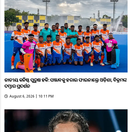
ଜାତୀୟ କନିଷ୍ଠ ପୁରୁଷ ହକି: ପଞ୍ଜାବକୁ ହରାଇ ଫାଇନାଲ୍ରେ ଓଡ଼ିଶା, ବିକ୍ରମଙ୍କ
ଦମ୍ଦାର ପ୍ରଦର୍ଶନ
August 6, 2026 | 10:11 PM