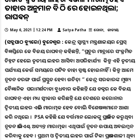
ତାହାର ଅନୁମାନ ବି ଠିକ ରେ ହୋଇନଥିଲା;
ରାଘଵନ୍
May 6, 2021 | 12:24 PM
Satya Patha
କରୋନା
ଜାତୀୟ
(ସତ୍ଯପାଠ ବ୍ୟୁରୋ) ଭୁବନେଶ୍ୱର :
କେନ୍ଦ୍ର ସ୍ୱାସ୍ଥ୍ୟ ମନ୍ତ୍ରଣାଳୟର ପ୍ରେସ୍
ବିଜ୍ଞପ୍ତିରେ କେ ବିଜୟ ରାଘବନ୍ କହିଛନ୍ତି, “ପ୍ରଚୁର ମାତ୍ରାରେ ସଂକ୍ରମିତ
ଚିହ୍ନଟ ହେଲେ ତୃତୀୟ ଲହର ଆସିବା ଅପରିହାର୍ଯ୍ୟ। କିନ୍ତୁ ଏହି ତୃତୀୟ
ପର୍ଯ୍ୟାୟ କେଉଁ ସମୟରେ ଘଟିବ ତାହା ସ୍ପଷ୍ଟ ହୋଇନାହିଁ । କିନ୍ତୁ ଆମେ
ନୂତନ ତରଙ୍ଗ ପାଇଁ ପ୍ରସ୍ତୁତ ହେବା ଉଚିତ୍। ” କେନ୍ଦ୍ର ସରକାରଙ୍କ ମୁଖ୍ୟ
ବୈଜ୍ଞାନିକ ପରାମର୍ଶଦାତା ବୁଧବାର କହିଛନ୍ତି ଯେ ଡକ୍ଟର କେ ବିଜୟ
ରାଘବନ୍ ଏହା ମଧ୍ୟ ସ୍ବୀକାର କରିଛନ୍ତି ଯେ ଦେଶରେ କରୋନାର
ଦ୍ୱିତୀୟ ଲହର ଏଭଳି ମାରାତ୍ମକ ହେବ ବୋଲି ବିଶେଷଜ୍ଞମାନେ ଆଶା
କରି ନଥିଲେ । PSA କହିଛି ଯେ ବର୍ତ୍ତମାନ ଲୋକଙ୍କୁ ପ୍ରଭାବିତ କରୁଥିବା
ନୂତନ ଭାରିଏଣ୍ଟ୍ ଅତ୍ୟନ୍ତ ମାରାତ୍ମକ। ଏଥିପାଇଁ ନୂତନ ଉପାୟ ଅବଲମ୍ବନ
କରିବାକୁ ହେବ । ପ୍ରଥମ ଓ ଦ୍ୱିତୀୟ ଲହର ପାଇଁ ଟିକା ପ୍ରଭାବଶାଳୀ ଥିବା