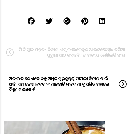
ସି ଟି ସ୍କାନ ମନ୍ତବ୍ୟ ବିବାଦ: ଏମ୍ସ ର ଡାଇରେକ୍ଟର ଆଉଟଡେଟେଡ୍ ୪୦ ଵର୍ଷିଆ
ପୁରୁଣା ପାଠ କହୁଛନ୍ତି ; ଭାରତୀୟ ରେଡିଓଲଜି ସଂଘ
ଅଦାଲତ ରେ ଏଵେ ବହୁ ଅଧିକ ଗୁରୁତ୍ୱପୂର୍ଣ୍ଣ ମାମଲା ଵିଚାର ପାଇଁ
ଅଛି, ଏମ୍ ଜେ ଆକଵର ଙ୍କ ମାନହାନି ମକଦ୍ଦମା କୁ ସ୍ଥଗିତ ରଖିଲେ
ଦିଲ୍ଲୀ ହାଇକୋର୍ଟ