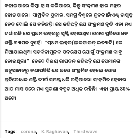
ବଢାଇପାରେ କିମ୍ବା ହ୍ରାସ କରିପାରେ, କିନ୍ତୁ ସଂକ୍ରମଣ ହାର ମନ୍ଥର
ହୋଇପାରେ। ସାମ୍ପ୍ରତିକ ପ୍ରକାର, ସମଗ୍ର ବିଶ୍ୱରେ ନୂତନ ଭାରିଏଣ୍ଟ୍ ଉତ୍ପନ୍ନ
ହେବ ବୋଲି ସେ କହିଛନ୍ତି। ସେ କହିଛନ୍ତି ଯେ ସଂକ୍ରମଣ ବୃଦ୍ଧି ଏହା ମଧ୍ୟ
ଦର୍ଶାଇଛି ଯେ ପ୍ରଥମ ଲହରରୁ ସୃଷ୍ଟି ହୋଇଥିବା ରୋଗ ପ୍ରତିରୋଧକ
ଶକ୍ତି ବ୍ୟାପକ ନୁହେଁ। “ପ୍ରଥମ ଲହର(ଲକଡାଉନ୍ ଇତ୍ୟାଦି) ରେ
ନିଆଯାଇଥିବା ସତର୍କତାମୂଳକ ପଦକ୍ଷେପ ଯୋଗୁଁ ସଂକ୍ରମଣ କାବୁ
ହୋଇଥିଲ।” ତେବେ ବିଜୟ ରାଘବନ କହିଛନ୍ତି ଯେ ସେମାନଙ୍କ
ଅନୁସନ୍ଧାନରୁ ଜଣାପଡିଛି ଯେ ଥରେ ସଂକ୍ରମିତ ହେଲେ ରୋଗ
ପ୍ରତିରୋଧକ ଶକ୍ତି ଦୀର୍ଘ ସମୟ ଧରି ରହିପାରେ। ସଂକ୍ରମିତ ହେବାର
ଆଠ ମାସ ପରେ ମଧ୍ୟ ସୁରକ୍ଷା ବହୁତ ଅଧିକ ରହିଛି। ଏହା ପ୍ରାୟ 80%
ଅଟେ।
Tags:
corona
,
K. Raghavan
,
Third wave