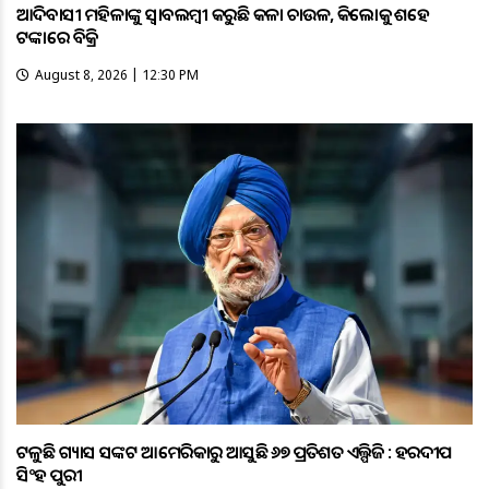
ଆଦିବାସୀ ମହିଳାଙ୍କୁ ସ୍ଵାବଲମ୍ଵୀ କରୁଛି କଳା ଚାଉଳ, କିଲୋକୁ ଶହେ
ଟଙ୍କାରେ ବିକ୍ରି
August 8, 2026 | 12:30 PM
ଟଳୁଛି ଗ୍ୟାସ ସଙ୍କଟ ଆମେରିକାରୁ ଆସୁଛି ୬୭ ପ୍ରତିଶତ ଏଲ୍ପିଜି : ହରଦୀପ
ସିଂହ ପୁରୀ