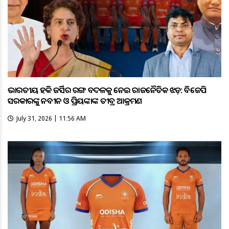
ଭାରତୀୟ ହକି ଜର୍ସିର ରଙ୍ଗ ବଦଳକୁ ନେଇ ରାଜନୈତିକ ଝଡ଼: ବିଜେପି
ସରକାରଙ୍କୁ ନବୀନ ଓ ପ୍ରିୟଙ୍କାଙ୍କ ତୀବ୍ର ଆକ୍ରମଣ
July 31, 2026 | 11:56 AM