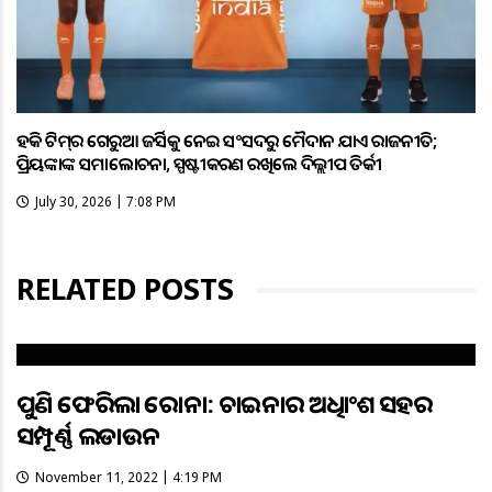
ହକି ଟିମ୍‌ର ଗେରୁଆ ଜର୍ସିକୁ ନେଇ ସଂସଦରୁ ମୈଦାନ ଯାଏଁ ରାଜନୀତି;
ପ୍ରିୟଙ୍କାଙ୍କ ସମାଲୋଚନା, ସ୍ପଷ୍ଟୀକରଣ ରଖିଲେ ଦିଲ୍ଲୀପ ତିର୍କୀ
July 30, 2026 | 7:08 PM
RELATED POSTS
ପୁଣି ଫେରିଲା କରୋନା: ଚାଇନାର ଅଧିକାଂଶ ସହର
ସମ୍ପୂର୍ଣ୍ଣ ଲକଡାଉନ
November 11, 2022 | 4:19 PM