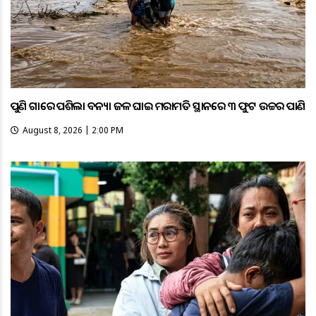
ପୁଣି ଗାଁରେ ପଶିଲା ବନ୍ୟା ଜଳ ଘାଇ ମରାମତି ସ୍ଥାନରେ ୩ ଫୁଟ ଉଚ୍ଚର ପାଣି
August 8, 2026 | 2:00 PM