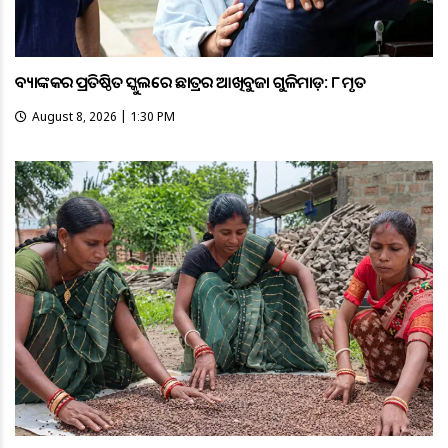
ବ୍ୟାଙ୍କକର ପ୍ରତିଷ୍ଠିତ ସ୍କୁଲରେ ଛାତ୍ରର ଆଖିବୁଜା ଗୁଳିମାଡ଼: ୮ ମୃତ
August 8, 2026 | 1:30 PM