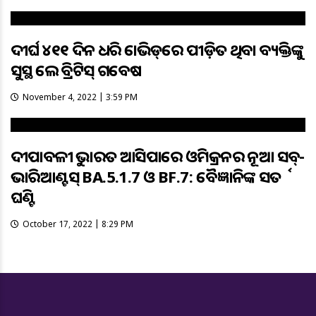
ଦୀର୍ଘ ୪୧୧ ଦିନ ଧରି କୋଭିଡ୍‌ରେ ପୀଡ଼ିତ ଥିବା ବ୍ୟକ୍ତିଙ୍କୁ
ସୁସ୍ଥ କଲେ ବ୍ରିଟିସ୍‌ ଗବେଷକ
November 4, 2022 | 3:59 PM
ଦୀପାବଳୀକୁ ଭାରତ ଆସିପାରେ ଓମିକ୍ରନର ନୂଆ ସବ୍-
ଭାରିଆଣ୍ଟସ୍ BA.5.1.7 ଓ BF.7: ବୈଜ୍ଞାନିକଙ୍କ ସତର୍କ
ଘଣ୍ଟି
October 17, 2022 | 8:29 PM