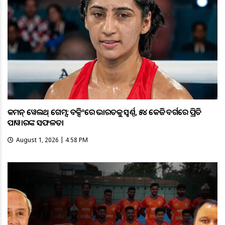
କମନ୍ ୱେଲଥ୍ ଗେମ୍ସ: ବକ୍ସିଂରେ ଭାରତକୁ ସ୍ବର୍ଣ୍ଣ, ୫୪ କେଜି ବର୍ଗରେ ପ୍ରିତି
ପାୱାରଙ୍କ ସଫଳତା
August 1, 2026 | 4:58 PM