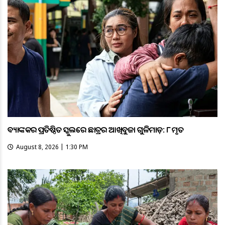
ବ୍ୟାଙ୍କକର ପ୍ରତିଷ୍ଠିତ ସ୍କୁଲରେ ଛାତ୍ରର ଆଖିବୁଜା ଗୁଳିମାଡ଼: ୮ ମୃତ
August 8, 2026 | 1:30 PM