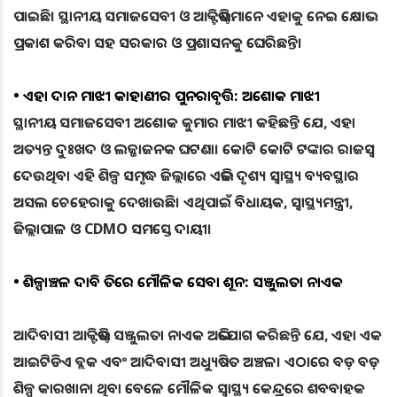
ପାଇଛି। ସ୍ଥାନୀୟ ସମାଜସେବୀ ଓ ଆକ୍ଟିଭିଷ୍ଟମାନେ ଏହାକୁ ନେଇ କ୍ଷୋଭ
ପ୍ରକାଶ କରିବା ସହ ସରକାର ଓ ପ୍ରଶାସନକୁ ଘେରିଛନ୍ତି।
• ଏହା ଦାନ ମାଝୀ କାହାଣୀର ପୁନରାବୃତ୍ତି: ଅଶୋକ ମାଝୀ
ସ୍ଥାନୀୟ ସମାଜସେବୀ ଅଶୋକ କୁମାର ମାଝୀ କହିଛନ୍ତି ଯେ, ଏହା
ଅତ୍ୟନ୍ତ ଦୁଃଖଦ ଓ ଲଜ୍ଜାଜନକ ଘଟଣା। କୋଟି କୋଟି ଟଙ୍କାର ରାଜସ୍ୱ
ଦେଉଥିବା ଏହି ଶିଳ୍ପ ସମୃଦ୍ଧ ଜିଲ୍ଲାରେ ଏଭଳି ଦୃଶ୍ୟ ସ୍ୱାସ୍ଥ୍ୟ ବ୍ୟବସ୍ଥାର
ଅସଲ ଚେହେରାକୁ ଦେଖାଉଛି। ଏଥିପାଇଁ ବିଧାୟକ, ସ୍ୱାସ୍ଥ୍ୟମନ୍ତ୍ରୀ,
ଜିଲ୍ଲାପାଳ ଓ CDMO ସମସ୍ତେ ଦାୟୀ।
• ଶିଳ୍ପାଞ୍ଚଳ ଦାବି ଭିତରେ ମୌଳିକ ସେବା ଶୂନ: ସଞ୍ଜୁଲତା ନାଏକ
ଆଦିବାସୀ ଆକ୍ଟିଭିଷ୍ଟ ସଞ୍ଜୁଲତା ନାଏକ ଅଭିଯୋଗ କରିଛନ୍ତି ଯେ, ଏହା ଏକ
ଆଇଟିଡିଏ ବ୍ଲକ ଏବଂ ଆଦିବାସୀ ଅଧ୍ୟୁଷିତ ଅଞ୍ଚଳ। ଏଠାରେ ବଡ଼ ବଡ଼
ଶିଳ୍ପ କାରଖାନା ଥିବା ବେଳେ ମୌଳିକ ସ୍ୱାସ୍ଥ୍ୟ କେନ୍ଦ୍ରରେ ଶବବାହକ