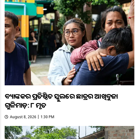
ବ୍ୟାଙ୍କକର ପ୍ରତିଷ୍ଠିତ ସ୍କୁଲରେ ଛାତ୍ରର ଆଖିବୁଜା
ଗୁଳିମାଡ଼: ୮ ମୃତ
August 8, 2026 | 1:30 PM