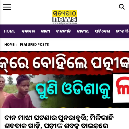
Me
HOME
ବଡ ଖବର
ରାଜ୍ୟ
ରାଜନୀତି
ଜାତୀୟ
ପରିବେଶ
ଦେଶ ବ
HOME
FEATURED POSTS
ଦାନ ମାଝୀ ଘଟଣାର ପୁନରାବୃତ୍ତି; ମିଳିଲାନି
ଶବବାହକ ଗାଡ଼ି, ପତ୍ନୀଙ୍କ ଶବକୁ ବାଇକ୍‌ରେ