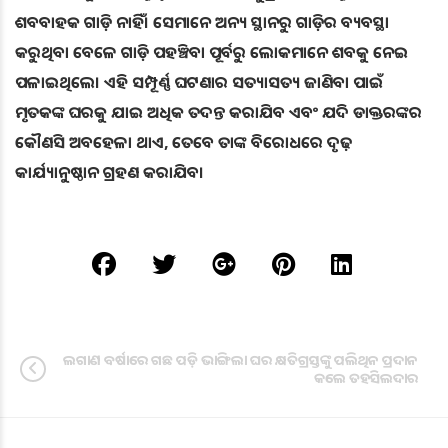
ଶବବାହକ ଗାଡ଼ି ନାହିଁ। ସେମାନେ ଅନ୍ୟ ସ୍ଥାନରୁ ଗାଡ଼ିର ବ୍ୟବସ୍ଥା
କରୁଥିବା ବେଳେ ଗାଡ଼ି ପହଞ୍ଚିବା ପୂର୍ବରୁ ଲୋକମାନେ ଶବକୁ ନେଇ
ପଳାଇଥିଲେ। ଏହି ସମ୍ପୂର୍ଣ୍ଣ ଘଟଣାର ସତ୍ୟାସତ୍ୟ ଜାଣିବା ପାଇଁ
ମୃତକଙ୍କ ଘରକୁ ଯାଇ ଅଧିକ ତଦନ୍ତ କରାଯିବ ଏବଂ ଯଦି ଡାକ୍ତରଙ୍କର
କୌଣସି ଅବହେଳା ଥାଏ, ତେବେ ତାଙ୍କ ବିରୋଧରେ ଦୃଢ଼
କାର୍ଯ୍ୟାନୁଷ୍ଠାନ ଗ୍ରହଣ କରାଯିବ।
ଲଗାଣ ବର୍ଷାରେ ଗଛ ପଡ଼ି ଭାଙ୍ଗିଲା ଘର କ୍ଷତିଗ୍ରସ୍ତଙ୍କୁ ପଲିଥିନ ପ୍ରଦାନ
କଲେ ତହସିଲଦାର