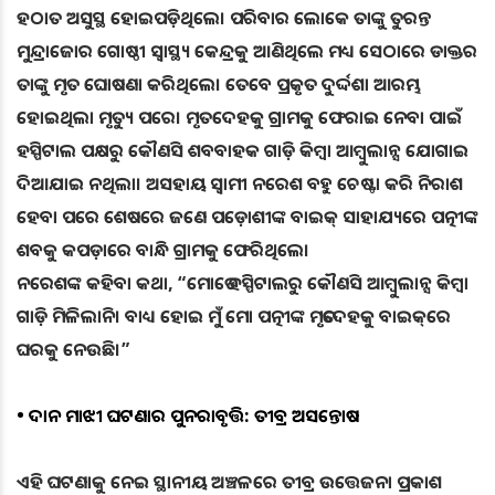
ହଠାତ ଅସୁସ୍ଥ ହୋଇପଡ଼ିଥିଲେ। ପରିବାର ଲୋକେ ତାଙ୍କୁ ତୁରନ୍ତ
ମୁନ୍ଦ୍ରାଜୋର ଗୋଷ୍ଠୀ ସ୍ୱାସ୍ଥ୍ୟ କେନ୍ଦ୍ରକୁ ଆଣିଥିଲେ ମଧ୍ୟ ସେଠାରେ ଡାକ୍ତର
ତାଙ୍କୁ ମୃତ ଘୋଷଣା କରିଥିଲେ। ତେବେ ପ୍ରକୃତ ଦୁର୍ଦ୍ଦଶା ଆରମ୍ଭ
ହୋଇଥିଲା ମୃତ୍ୟୁ ପରେ। ମୃତଦେହକୁ ଗ୍ରାମକୁ ଫେରାଇ ନେବା ପାଇଁ
ହସ୍ପିଟାଲ ପକ୍ଷରୁ କୌଣସି ଶବବାହକ ଗାଡ଼ି କିମ୍ବା ଆମ୍ବୁଲାନ୍ସ ଯୋଗାଇ
ଦିଆଯାଇ ନଥିଲା। ଅସହାୟ ସ୍ୱାମୀ ନରେଶ ବହୁ ଚେଷ୍ଟା କରି ନିରାଶ
ହେବା ପରେ ଶେଷରେ ଜଣେ ପଡ଼ୋଶୀଙ୍କ ବାଇକ୍‌ ସାହାଯ୍ୟରେ ପତ୍ନୀଙ୍କ
ଶବକୁ କପଡ଼ାରେ ବାନ୍ଧି ଗ୍ରାମକୁ ଫେରିଥିଲେ।
ନରେଶଙ୍କ କହିବା କଥା,
“ମୋତେ ହସ୍ପିଟାଲରୁ କୌଣସି ଆମ୍ବୁଲାନ୍ସ କିମ୍ବା
ଗାଡ଼ି ମିଳିଲାନି। ବାଧ୍ୟ ହୋଇ ମୁଁ ମୋ ପତ୍ନୀଙ୍କ ମୃତଦେହକୁ ବାଇକ୍‌ରେ
ଘରକୁ ନେଉଛି।”
• ଦାନ ମାଝୀ ଘଟଣାର ପୁନରାବୃତ୍ତି: ତୀବ୍ର ଅସନ୍ତୋଷ
ଏହି ଘଟଣାକୁ ନେଇ ସ୍ଥାନୀୟ ଅଞ୍ଚଳରେ ତୀବ୍ର ଉତ୍ତେଜନା ପ୍ରକାଶ