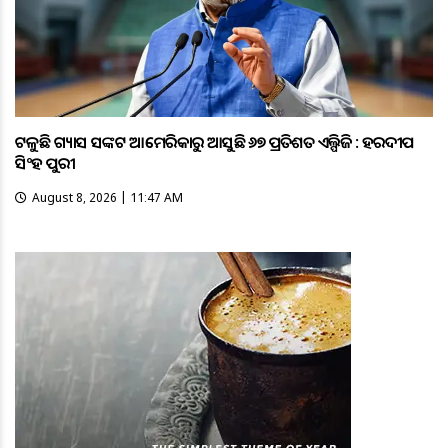
ଟଳୁଛି ଗ୍ୟାସ ସଙ୍କଟ ଆମେରିକାରୁ ଆସୁଛି ୬୭ ପ୍ରତିଶତ ଏଲ୍ପିଜି : ହରଦୀପ
ସିଂହ ପୁରୀ
August 8, 2026 | 11:47 AM