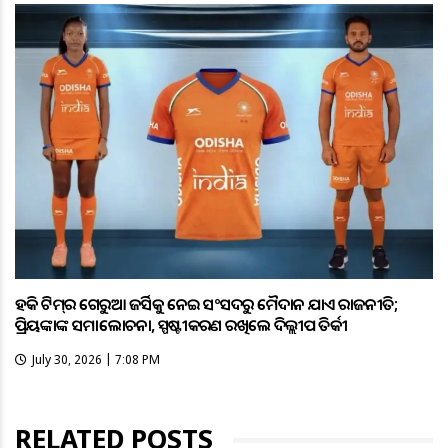
ହକି ଟିମ୍‌ର ଗେରୁଆ ଜର୍ସିକୁ ନେଇ ସଂସଦରୁ ମୈଦାନ ଯାଏଁ ରାଜନୀତି;
ପ୍ରିୟଙ୍କାଙ୍କ ସମାଲୋଚନା, ସ୍ପଷ୍ଟୀକରଣ ରଖିଲେ ଦିଲ୍ଲୀପ ତିର୍କୀ
July 30, 2026 | 7:08 PM
RELATED POSTS