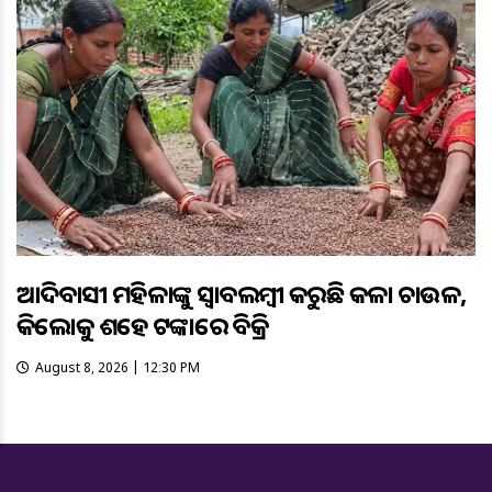
ଆଦିବାସୀ ମହିଳାଙ୍କୁ ସ୍ଵାବଲମ୍ଵୀ କରୁଛି କଳା ଚାଉଳ,
କିଲୋକୁ ଶହେ ଟଙ୍କାରେ ବିକ୍ରି
August 8, 2026 | 12:30 PM