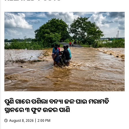
ପୁଣି ଗାଁରେ ପଶିଲା ବନ୍ୟା ଜଳ ଘାଇ ମରାମତି
ସ୍ଥାନରେ ୩ ଫୁଟ ଉଚ୍ଚର ପାଣି
August 8, 2026 | 2:00 PM