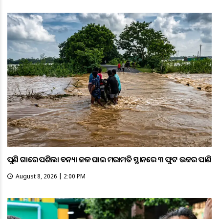
ପୁଣି ଗାଁରେ ପଶିଲା ବନ୍ୟା ଜଳ ଘାଇ ମରାମତି ସ୍ଥାନରେ ୩ ଫୁଟ ଉଚ୍ଚର ପାଣି
August 8, 2026 | 2:00 PM