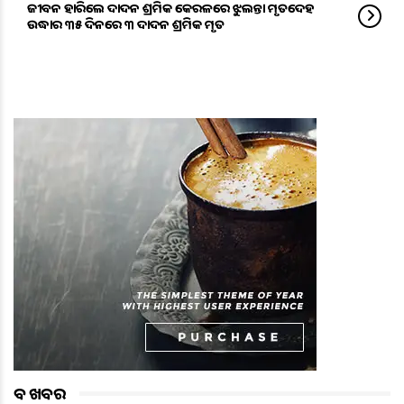
ଜୀବନ ହାରିଲେ ଦାଦନ ଶ୍ରମିକ କେରଳରେ ଝୁଲନ୍ତା ମୃତଦେହ
ଉଦ୍ଧାର ୩୫ ଦିନରେ ୩ ଦାଦନ ଶ୍ରମିକ ମୃତ
ବଡ ଖବର