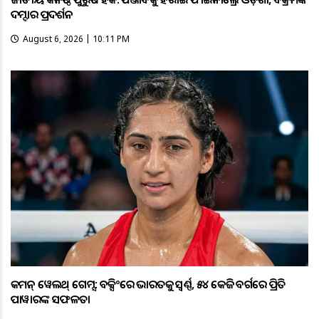
ଦମ୍ଦାର ପ୍ରଦର୍ଶନ
August 6, 2026 | 10:11 PM
କମନ୍ ୱେଲଥ୍ ଗେମ୍ସ: ବକ୍ସିଂରେ ଭାରତକୁ ସ୍ବର୍ଣ୍ଣ, ୫୪ କେଜି ବର୍ଗରେ ପ୍ରିତି
ପାୱାରଙ୍କ ସଫଳତା