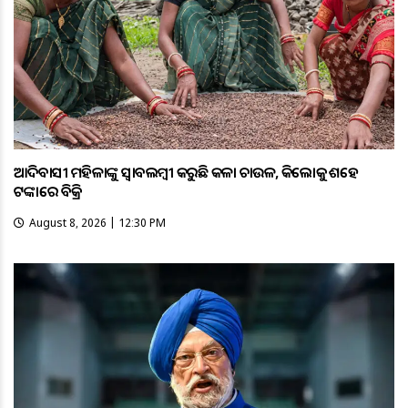
ଆଦିବାସୀ ମହିଳାଙ୍କୁ ସ୍ଵାବଲମ୍ଵୀ କରୁଛି କଳା ଚାଉଳ, କିଲୋକୁ ଶହେ
ଟଙ୍କାରେ ବିକ୍ରି
August 8, 2026 | 12:30 PM