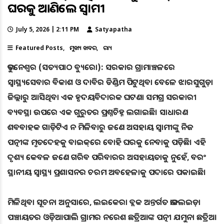
ଘରକୁ ଆଣିଲେ ସ୍ୱାମୀ
July 5, 2026 | 2:11 PM
Satyapatha
Featured Posts
ମୁଖ୍ୟ ଖବର
ରାଜ୍ୟ
ଭୁବନେଶ୍ୱର (ସତ୍ୟପାଠ ବ୍ୟୁରୋ): ସରକାର ଗ୍ରାମାଞ୍ଚଳରେ
ସ୍ୱାସ୍ଥ୍ୟସେବାର ବିକାଶ ଓ ଦାବିର ଡିଣ୍ଡିମ ପିଟୁଥିବା ବେଳେ ଝାରସୁଗୁଡ଼ା
ଜିଲ୍ଲାରୁ ଆସିଥିବା ଏକ ହୃଦୟବିଦାରକ ଘଟଣା ସମଗ୍ର ସରକାରୀ
ବ୍ୟବସ୍ଥା ଉପରେ ଏକ ଗୁରୁତର ପ୍ରଶ୍ନଚିହ୍ନ ଲଗାଇଛି। ସାଧାରଣ
ଶବବାହକ ଗାଡ଼ିଟିଏ ନ ମିଳିବାରୁ ଜଣେ ଅସହାୟ ସ୍ୱାମୀଙ୍କୁ ନିଜ
ପତ୍ନୀଙ୍କ ମୃତଦେହକୁ ବାଇକ୍‌ରେ ବୋହି ଘରକୁ ନେବାକୁ ପଡ଼ିଛି। ଏହି
ଦୃଶ୍ୟ କେବଳ ଜଣେ ଗରିବ ପରିବାରର ଅସହାୟତାକୁ ନୁହେଁ, ବରଂ
ସ୍ଥାନୀୟ ସ୍ୱାସ୍ଥ୍ୟ ପ୍ରଶାସନର ଚରମ ଅବହେଳାକୁ ପଦାରେ ପକାଇଛି।
ମିଳିଥିବା ସୂଚନା ଅନୁସାରେ, ଲଇକେରା ବ୍ଲକ ଅନ୍ତର୍ଗତ ଭାତଲଇଡ଼ା
ପଞ୍ଚାୟତର ଓଡ଼ିଆପାଲି ଗ୍ରାମର ନରେଶ ଛତ୍ରିଆଙ୍କ ପତ୍ନୀ ଯମୁନା ଛତ୍ରିଆ