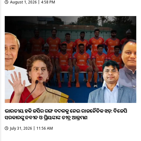
August 1, 2026 | 4:58 PM
ଭାରତୀୟ ହକି ଜର୍ସିର ରଙ୍ଗ ବଦଳକୁ ନେଇ ରାଜନୈତିକ ଝଡ଼: ବିଜେପି
ସରକାରଙ୍କୁ ନବୀନ ଓ ପ୍ରିୟଙ୍କାଙ୍କ ତୀବ୍ର ଆକ୍ରମଣ
July 31, 2026 | 11:56 AM