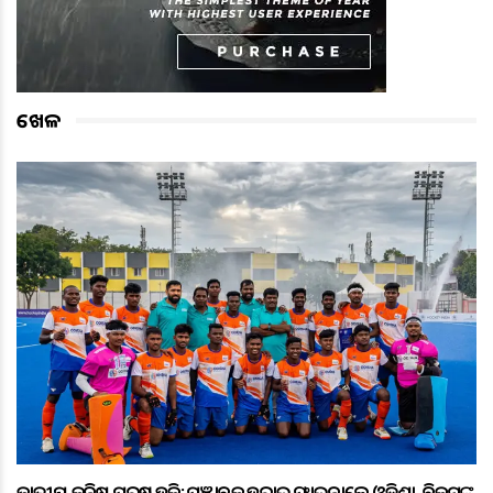
ଖେଳ
ଜାତୀୟ କନିଷ୍ଠ ପୁରୁଷ ହକି: ପଞ୍ଜାବକୁ ହରାଇ ଫାଇନାଲ୍ରେ ଓଡ଼ିଶା, ବିକ୍ରମଙ୍କ