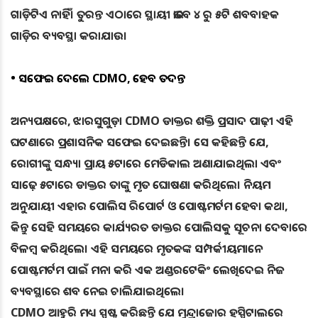
ଗାଡ଼ିଟିଏ ନାହିଁ। ତୁରନ୍ତ ଏଠାରେ ସ୍ଥାୟୀ ଭାବେ ୪ ରୁ ୫ଟି ଶବବାହକ
ଗାଡ଼ିର ବ୍ୟବସ୍ଥା କରାଯାଉ।
• ସଫେଇ ଦେଲେ CDMO, ହେବ ତଦନ୍ତ
ଅନ୍ୟପକ୍ଷରେ, ଝାରସୁଗୁଡ଼ା CDMO ଡାକ୍ତର ଶକ୍ତି ପ୍ରସାଦ ପାଢ଼ୀ ଏହି
ଘଟଣାରେ ପ୍ରଶାସନିକ ସଫେଇ ଦେଇଛନ୍ତି। ସେ କହିଛନ୍ତି ଯେ,
ରୋଗୀଙ୍କୁ ସନ୍ଧ୍ୟା ପ୍ରାୟ ୫ଟାରେ ମେଡିକାଲ ଅଣାଯାଇଥିଲା ଏବଂ
ସାଢ଼େ ୫ଟାରେ ଡାକ୍ତର ତାଙ୍କୁ ମୃତ ଘୋଷଣା କରିଥିଲେ। ନିୟମ
ଅନୁଯାୟୀ ଏହାର ପୋଲିସ ରିପୋର୍ଟ ଓ ପୋଷ୍ଟମର୍ଟମ ହେବା କଥା,
କିନ୍ତୁ ସେହି ସମୟରେ କାର୍ଯ୍ୟରତ ଡାକ୍ତର ପୋଲିସକୁ ସୂଚନା ଦେବାରେ
ବିଳମ୍ବ କରିଥିଲେ। ଏହି ସମୟରେ ମୃତକଙ୍କ ସମ୍ପର୍କୀୟମାନେ
ପୋଷ୍ଟମର୍ଟମ ପାଇଁ ମନା କରି ଏକ ଅଣ୍ଡରଟେକିଂ ଲେଖିଦେଇ ନିଜ
ବ୍ୟବସ୍ଥାରେ ଶବ ନେଇ ଚାଲିଯାଇଥିଲେ।
CDMO ଆହୁରି ମଧ୍ୟ ସ୍ପଷ୍ଟ କରିଛନ୍ତି ଯେ ମୁନ୍ଦ୍ରାଜୋର ହସ୍ପିଟାଲରେ