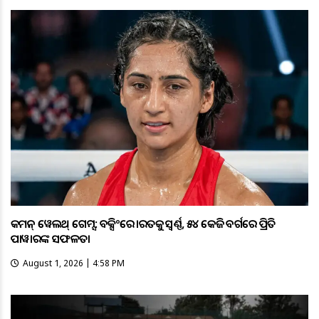
କମନ୍ ୱେଲଥ୍ ଗେମ୍ସ: ବକ୍ସିଂରେ ଭାରତକୁ ସ୍ବର୍ଣ୍ଣ, ୫୪ କେଜି ବର୍ଗରେ ପ୍ରିତି
ପାୱାରଙ୍କ ସଫଳତା
August 1, 2026 | 4:58 PM