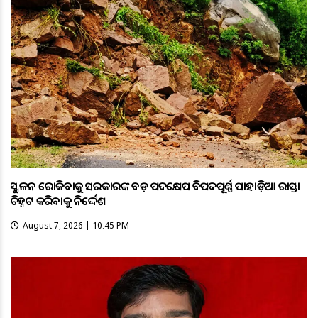
ଭୂସ୍ଖଳନ ରୋକିବାକୁ ସରକାରଙ୍କ ବଡ଼ ପଦକ୍ଷେପ ବିପଦପୂର୍ଣ୍ଣ ପାହାଡ଼ିଆ ରାସ୍ତା
ଚିହ୍ନଟ କରିବାକୁ ନିର୍ଦ୍ଦେଶ
August 7, 2026 | 10:45 PM