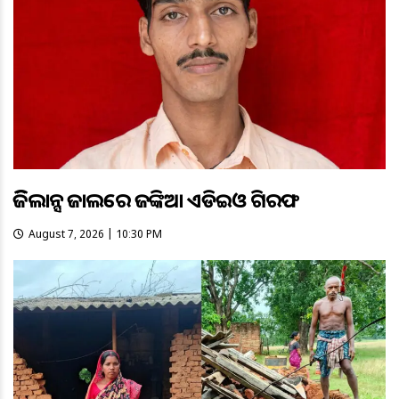
ଭିଜିଲାନ୍ସ ଜାଲରେ ଜଙ୍କିଆ ଏଡିଇଓ ଗିରଫ
August 7, 2026 | 10:30 PM