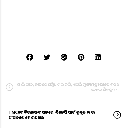
ଖାଲି ପାଦ, ହାତରେ ସମ୍ବିଧାନର କପି, ଏପରି ମୁଖ୍ୟମନ୍ତ୍ରୀ ଭାବେ ଶପଥ
ନେଲେ ଶିବକୁମାର
TMCରେ ବିଭାଜନର ସଙ୍କେତ, ବିଜେପି ପାଇଁ ପ୍ରକୃତ ଲାଭ
ସଂସଦରେ ହୋଇପାରେ