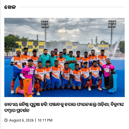
ଖେଳ
ଜାତୀୟ କନିଷ୍ଠ ପୁରୁଷ ହକି: ପଞ୍ଜାବକୁ ହରାଇ ଫାଇନାଲ୍ରେ ଓଡ଼ିଶା, ବିକ୍ରମଙ୍କ
ଦମ୍ଦାର ପ୍ରଦର୍ଶନ
August 6, 2026 | 10:11 PM