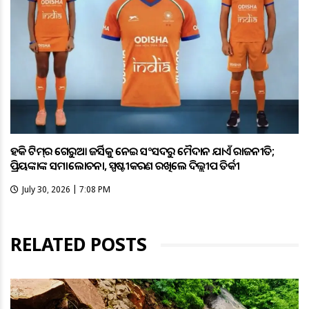
ହକି ଟିମ୍‌ର ଗେରୁଆ ଜର୍ସିକୁ ନେଇ ସଂସଦରୁ ମୈଦାନ ଯାଏଁ ରାଜନୀତି;
ପ୍ରିୟଙ୍କାଙ୍କ ସମାଲୋଚନା, ସ୍ପଷ୍ଟୀକରଣ ରଖିଲେ ଦିଲ୍ଲୀପ ତିର୍କୀ
July 30, 2026 | 7:08 PM
RELATED POSTS