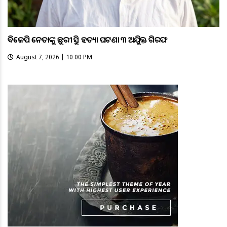
ବିଜେପି ନେତାଙ୍କୁ ଛୁରୀ ଭୁସି ହତ୍ୟା ଘଟଣା ୩ ଅଭିଯୁକ୍ତ ଗିରଫ
August 7, 2026 | 10:00 PM