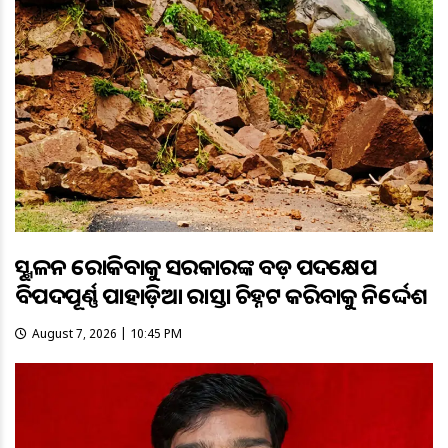
ଭୂସ୍ଖଳନ ରୋକିବାକୁ ସରକାରଙ୍କ ବଡ଼ ପଦକ୍ଷେପ
ବିପଦପୂର୍ଣ୍ଣ ପାହାଡ଼ିଆ ରାସ୍ତା ଚିହ୍ନଟ କରିବାକୁ ନିର୍ଦ୍ଦେଶ
August 7, 2026 | 10:45 PM