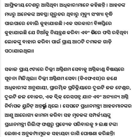
ଆଫ୍ରିକୀୟ ଦେଶରୁ ଆସିଥିବା ଅଧିକାରୀମାନେ କହିଛନ୍ତି । ଆହତଙ୍କ
ମଧ୍ୟରୁ ଅନେକଙ୍କ ଅବସ୍ଥା ଗୁରୁତର ଥିବାରୁ ମୃତ୍ୟୁ ସଂଖ୍ୟା ବୃଦ୍ଧି
ପାଇପାରେ ବୋଲି କୁହାଯାଉଛି ।ଏକ ସରକାରୀ ବିଜ୍ଞପ୍ତିରେ
କୁହାଯାଇଛି ଯେ ନିଆଁକୁ ନିୟନ୍ତ୍ରଣ କରିବା ଏବଂ ଭିତରେ ଫସି ରହିଥିବା
ଲୋକଙ୍କୁ ବାହାର କରିବା ପାଇଁ ପ୍ରାୟ ଆଠଟି ଦମକଳ ଗାଡ଼ି
ପଠାଯାଇଥିଲା।
ସକାଳ ପ୍ରାୟ ୯ଟାରେ ଦିଲ୍ଲୀ ଅଗ୍ନିଶମ ସେବାକୁ ଅଗ୍ନିକାଣ୍ଡ ବିଷୟରେ
ସୂଚନା ମିଳିଥିଲା। ଦିଲ୍ଲୀ ଅଗ୍ନିଶମ ସେବା (ଡିଏଫଏସ)ର ଜଣେ
ଅଧିକାରୀଙ୍କ ଅନୁଯାୟୀ, ପ୍ରାରମ୍ଭିକ ପ୍ରତିକ୍ରିୟାରେ ଦୁଇଟି ଜଳ ଟେଣ୍ଡର,
ଦୁଇଟି ଜଳ ବୋଜର, ଏକ କ୍ୱିକ୍ ରେସପନ୍ସ ଯାନ ଏବଂ ଅନ୍ୟାନ୍ୟ ଅଗ୍ନି
ନିର୍ବାପକ ୟୁନିଟ୍ ଅନ୍ତର୍ଭୁକ୍ତ ଥିଲେ । ସେପଟେ ପ୍ରଧାନମନ୍ତ୍ରୀ ଆହତମାନଙ୍କର
ଆଶୁ ଆରୋଗ୍ୟ କାମନା କରିବା ସହ ମୃତକଙ୍କ ସମ୍ପର୍କୀୟଙ୍କୁ
ପ୍ରଧାନମନ୍ତ୍ରୀ ରିଲିଫ୍‌ ଫଣ୍ଡରୁ ପ୍ରତ୍ୟେକ ପରିବାରକୁ ୨ ଲକ୍ଷ ଟଙ୍କା
ଲେଖାଏ ଅନୁକମ୍ପାମୂଳକ ସହାୟତା ରାଶି ଘୋଷଣା କରିଛନ୍ତି।