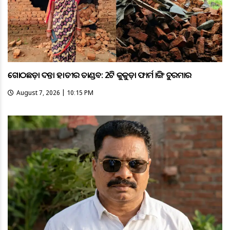
ଗୋଠଛଡ଼ା ଦନ୍ତା ହାତୀର ତାଣ୍ଡବ: 2ଟି କୁକୁଡ଼ା ଫାର୍ମ ଭାଙ୍ଗି ଚୁରମାର
August 7, 2026 | 10:15 PM