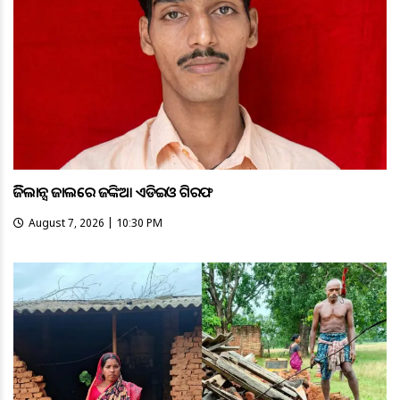
ଭିଜିଲାନ୍ସ ଜାଲରେ ଜଙ୍କିଆ ଏଡିଇଓ ଗିରଫ
August 7, 2026 | 10:30 PM