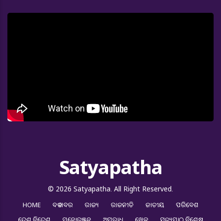
Satyapatha
© 2026 Satyapatha. All Right Reserved.
HOME
ବଡ ଖବର
ରାଜ୍ୟ
ରାଜନୀତି
ଜାତୀୟ
ପରିବେଶ
ଦେଶ ବିଦେଶ
ମନୋରଞ୍ଜନ
ଅପରାଧ
ଖେଳ
ସତ୍ୟପାଠ ବିଶେଷ