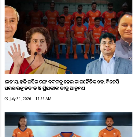
ଭାରତୀୟ ହକି ଜର୍ସିର ରଙ୍ଗ ବଦଳକୁ ନେଇ ରାଜନୈତିକ ଝଡ଼: ବିଜେପି
ସରକାରଙ୍କୁ ନବୀନ ଓ ପ୍ରିୟଙ୍କାଙ୍କ ତୀବ୍ର ଆକ୍ରମଣ
July 31, 2026 | 11:56 AM