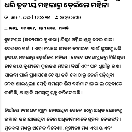
ଧରି ତୃତୀୟ ମହଲାରୁ ଡ଼େଇଁଲେ ମହିଳା
June 4, 2026 | 10:55 AM
Satyapatha
ଜାତୀୟ
ବଡ ଖବର
ମୁଖ୍ୟ ଖବର
ରାଜନୀତି
ଭୁବନେଶ୍ୱର (ସତ୍ୟପାଠ ବ୍ୟୁରୋ):ଦିଲ୍ଲୀ ଅଗ୍ନିକାଣ୍ଡକୁ ନେଇ ସାରା
ଦେଶରେ ଚର୍ଚ୍ଚା । ଏହା ମଧ୍ୟରେ ଜୀବନ ବଞ୍ଚାଇବା ପାଇଁ ଛୁଆଙ୍କୁ ଧରି
ତୃତୀୟ ମହଲାରୁ ଡ଼େଇଁଲେ ମହିଳା । ତେବେ ଘଟଣାସ୍ଥଳରୁ ମିଳିଥିବା
ନାଟକୀୟ ଦୃଶ୍ୟରେ ଦୁଇଜଣ ମହିଳା ନିଆଁ ଏବଂ ଘନ ଧୂଆଁରୁ ରକ୍ଷା
ପାଇବା ପାଇଁ ପ୍ରାଣପଣେ ଚେଷ୍ଟା କରି କୋଠାରୁ ଡେଇଁ ପଡ଼ିଥିବା
ଦେଖାଯାଇଥିଲା। ସେହି ସମୟର ଭିଡ଼ିଓ ବର୍ତ୍ତମାନ ଭାଇରାଲ ହେବାରେ
ଲାଗିଛି, ଯାହାକି ସମସ୍ତଙ୍କୁ ସ୍ତବ୍ଧ କରିଦେଇଛି ।
ନିଆଁରେ ୨୧ଜଣଙ୍କ ମୃତ୍ୟୁ ହୋଇଥିବା ବେଳେ ୪୦ରୁ ଅଧିକ ଲୋକଙ୍କୁ
ଉଦ୍ଧାର କରାଯାଇଥିବା ନେଇ ଅଧିକାରୀମାନେ ସୂଚନା ଦେଇଛନ୍ତି ।
ମୃତକଙ୍କ ମଧ୍ୟରୁ ଅନେକ ବିଦେଶୀ, ମୁଖ୍ୟତଃ ମଧ୍ୟ ଏସୀୟ ଏବଂ