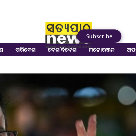
Subscribe
ୀୟ
ପରିବେଶ
ଦେଶ ବିଦେଶ
ମନୋରଞ୍ଜନ
ଅପ