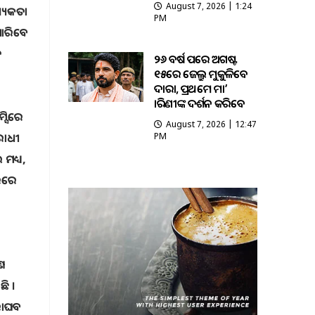
August 7, 2026 | 1:24
୍ୟକତା
PM
ପାରିବେ
ତ
୨୬ ବର୍ଷ ପରେ ଅଗଷ୍ଟ
୧୫ରେ ଜେଲ୍ରୁ ମୁକୁଳିବେ
ଦାରା, ପ୍ରଥମେ ମା’
ତାରିଣୀଙ୍କ ଦର୍ଶନ କରିବେ
୍ସିରେ
August 7, 2026 | 12:47
ରୋଧୀ
PM
ମଧ୍ୟ,
ିରରେ
େ
ି ।
ରାଘବ