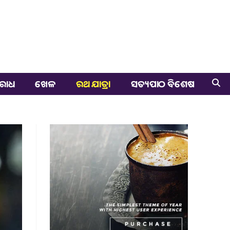
ରାଧ
ଖେଳ
ରଥ ଯାତ୍ରା
ସତ୍ୟପାଠ ବିଶେଷ