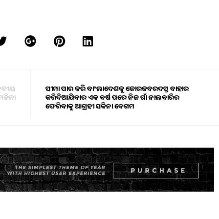
 ତୃତୀୟ
ସୀମା ପାର କରି ବାଂଲାଦେଶକୁ ଜୋରଜବରଦସ୍ତ ବାହାର
ମହିଳା
କରିଦିଆଯିବାର ଏକ ବର୍ଷ ପରେ ନିଜ ଗାଁ ନାଲବାରିର
ଫେରିବାକୁ ଆଗ୍ରହୀ ସକିନା ବେଗମ