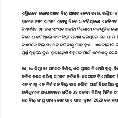
ଏପ୍ରିଲରେ ଲୋକସଭାରେ ବିଲ୍ ଆଗତ ହେବା ପରେ, ଇଣ୍ଡିଆ ବ୍ଲକ
ସମେତ ୨୩୦ ସାଂସଦ ଏହାକୁ ବିରୋଧ କରିଥିଲେ। ଏନଡିଏର ସଂ
ଟିଏମସିର ୨୮ ଜଣ ସାଂସଦ ଅଛନ୍ତି। ବିରୋଧୀ ଦଳଗୁଡ଼ିକ ଲୋକ
ବିରୋଧ କରିଥିଲେ ଏବଂ ଚିନ୍ତା ପ୍ରକାଶ କରିଥିଲେ ଯେ ସୀମା ନି
ଡିଏମକେ ବିଲ୍ ସମର୍ଥନ କରିବାକୁ ରାଜି ହୁଏ – ଏକକାଳୀନ ନିର
ପୂର୍ଣ୍ଣ ଗୃହରେ ଦୁଇ-ତୃତୀୟାଂଶ ବହୁମତ ପାଇଁ ଏନଡିଏକୁ 
୧୫, ୨୦ କିମ୍ବା ୨୫ ସାଂସଦ ବିଶିଷ୍ଟ ଏକ ପୃଥକ ଟିଏମସି ବ୍
ଜଡିତ ଜଣେ ବରିଷ୍ଠ ସାଂସଦ କହିଛନ୍ତି। ସେପଟେ ଟିଏମସିରେ ବି
ଏକ ରାଷ୍ଟ୍ର ଏକ ନିର୍ବାଚନ ବିଲ୍ ପାସ କରିବା ପାଇଁ ବିଜେପିର
ଚୌଧୁରୀଙ୍କ ଅଧ୍ୟକ୍ଷତାରେ ଗଠିତ 39 ସଦସ୍ୟ ବିଶିଷ୍ଟ ମିଳିତ ସ
ଯେ ବିଲ୍ ଶୀଘ୍ର ପାସ ହୋଇଯାଏ ଯାହା ଦ୍ୱାରା 2029 ଲୋକସଭା ନ