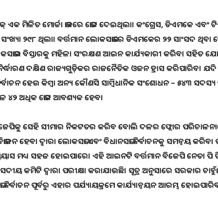
୍ ଏକ ମିଳିତ ମୋର୍ଚ୍ଚା ଭାବରେ ଭୋଟ ଦେଇଥିଲା। କଂଗ୍ରେସ, ଡିଏମକେ ଏବଂ ଟ
ଖ୍ୟା ୨୯୮ ଥିଲା। ବର୍ତ୍ତମାନ ଲୋକସଭାରେ ଡିଏମକେର ୨୨ ସାଂସଦ ଥିବା
ସଭାର ବିସ୍ତାରକୁ ମହିଳା ସଂରକ୍ଷଣ ଆଇନ କାର୍ଯ୍ୟକାରୀ କରିବା ସହିତ ଯୋଡ
ର୍ଦ୍ଧାରଣ ଦକ୍ଷିଣ ରାଜ୍ୟଗୁଡ଼ିକର ରାଜନୈତିକ ଓଜନ ହ୍ରାସ କରିପାରିବ। ଯଦି
୍ବାଚନ ହେଉ କିମ୍ବା ଅନ୍ୟ କୌଣସି ସାମ୍ବିଧାନିକ ସଂଶୋଧନ – ୫୪୩ ସଦସ୍ୟ ବ
କେବଳ ୪୨ ଅଧିକ ଭୋଟ ଆବଶ୍ୟକ ହେବ।
ଲକ୍, ବିଜେପିକୁ ସେହି ସୀମାର ନିକଟତର କରିବ ବୋଲି ଦଳର ଫ୍ଲୋର ପରିଚାଳନ
ଭାଜନ ହେବା ଦ୍ୱାରା ଲୋକସଭା ଏବଂ ବିଧାନସଭା ନିର୍ବାଚନକୁ ସମନ୍ୱୟ କରିବା 
 ପ୍ରୟାସ ମଧ୍ୟ ସହଜ ହୋଇପାରେ। ଏହି ଆଇନଟି ବର୍ତ୍ତମାନ ବିଜେପି ନେତା ପି ପ
ଂସଦୀୟ କମିଟି ଦ୍ୱାରା ପରୀକ୍ଷା କରାଯାଉଛି। ସୂତ୍ର ଅନୁସାରେ ସରକାର ଚାହୁଁଛନ
ିର୍ବାଚନ ପୂର୍ବରୁ ଏହାର ପର୍ଯ୍ୟାୟକ୍ରମେ କାର୍ଯ୍ୟାନ୍ୱୟନ ଆରମ୍ଭ ହୋଇପାରି