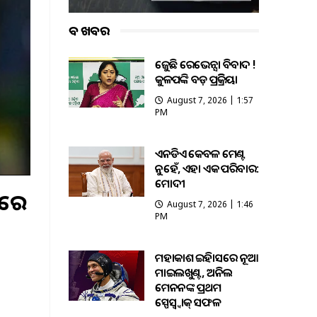
ବଡ ଖବର
ତେଜୁଛି ରେଭେନ୍ସା ବିବାଦ !
କୁଳପତିଙ୍କ ବଡ଼ ପ୍ରତିକ୍ରିୟା
August 7, 2026 | 1:57
PM
ଏନଡିଏ କେବଳ ମେଣ୍ଟ
ନୁହେଁ, ଏହା ଏକ ପରିବାର:
ମୋଦୀ
ାରେ
August 7, 2026 | 1:46
PM
ମହାକାଶ ଇତିହାସରେ ନୂଆ
ମାଇଲଖୁଣ୍ଟ, ଅନିଲ
ମେନନଙ୍କ ପ୍ରଥମ
ସ୍ପେସ୍ୱ୍ୱାକ୍ ସଫଳ