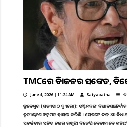
TMCରେ ବିଭାଜନର ସଙ୍କେତ, ବିଜ
June 4, 2026 | 11:24 AM
Satyapatha
ଜା
ଭୁବନେଶ୍ୱର (ସତ୍ୟପାଠ ବ୍ୟୁରୋ): ପଶ୍ଚିମବଙ୍ଗ ବିଧାନସଭା ନିର
ତୃତୀୟାଂଶ ବହୁମତ ହାସଲ କରିଛି । ସେପଟେ ଦଳ 80 ବିଧାୟକ
ସତର୍କତାର ସହିତ ନଜର ରଖିଛି। ବିଜେପି ନେତାମାନେ କହିଛନ