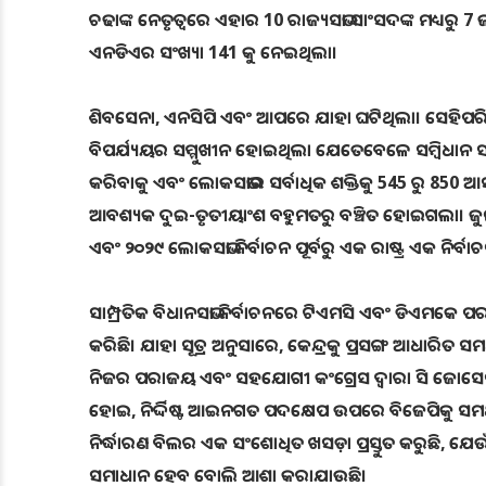
ଚଢାଙ୍କ ନେତୃତ୍ୱରେ ଏହାର 10 ରାଜ୍ୟସଭା ସାଂସଦଙ୍କ ମଧ୍ୟର
ଏନଡିଏର ସଂଖ୍ୟା 141 କୁ ନେଇଥିଲା।
ଶିବସେନା, ଏନସିପି ଏବଂ ଆପରେ ଯାହା ଘଟିଥିଲା। ସେହିପରି
ବିପର୍ଯ୍ୟୟର ସମ୍ମୁଖୀନ ହୋଇଥିଲା ଯେତେବେଳେ ସମ୍ବିଧାନ ସଂଶୋଧ
କରିବାକୁ ଏବଂ ଲୋକସଭାର ସର୍ବାଧିକ ଶକ୍ତିକୁ 545 ରୁ 850 ଆ
ଆବଶ୍ୟକ ଦୁଇ-ତୃତୀୟାଂଶ ବହୁମତରୁ ବଞ୍ଚିତ ହୋଇଗଲା। ଜୁନ
ଏବଂ ୨୦୨୯ ଲୋକସଭା ନିର୍ବାଚନ ପୂର୍ବରୁ ଏକ ରାଷ୍ଟ୍ର ଏକ ନିର୍ବା
ସାମ୍ପ୍ରତିକ ବିଧାନସଭା ନିର୍ବାଚନରେ ଟିଏମସି ଏବଂ ଡିଏମକେ
କରିଛି। ଯାହା ସୂତ୍ର ଅନୁସାରେ, କେନ୍ଦ୍ରକୁ ପ୍ରସଙ୍ଗ ଆଧାରିତ ସମ
ନିଜର ପରାଜୟ ଏବଂ ସହଯୋଗୀ କଂଗ୍ରେସ ଦ୍ୱାରା ସି ଜୋସେଫ 
ହୋଇ, ନିର୍ଦ୍ଦିଷ୍ଟ ଆଇନଗତ ପଦକ୍ଷେପ ଉପରେ ବିଜେପିକୁ ସମର୍
ନିର୍ଦ୍ଧାରଣ ବିଲର ଏକ ସଂଶୋଧିତ ଖସଡ଼ା ପ୍ରସ୍ତୁତ କରୁଛି, ଯେଉ
ସମାଧାନ ହେବ ବୋଲି ଆଶା କରାଯାଉଛି।