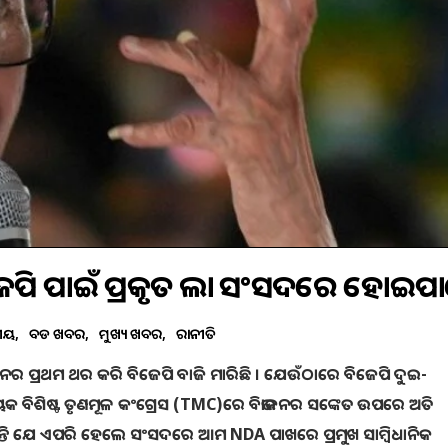
େପି ପାଇଁ ପ୍ରକୃତ ଲାଭ ସଂସଦରେ ହୋଇପ
ତୀୟ
ବଡ ଖବର
ମୁଖ୍ୟ ଖବର
ରାଜନୀତି
୍ବାଚନର ପ୍ରଥମ ଥର କରି ବିଜେପି ବାଜି ମାରିଛି । ଯେଉଁଠାରେ ବିଜେପି ଦୁଇ-
 ବିଶିଷ୍ଟ ତୃଣମୂଳ କଂଗ୍ରେସ (TMC)ରେ ବିଭାଜନର ସଙ୍କେତ ଉପରେ ଅତି
୍ତି ଯେ ଏପରି ହେଲେ ସଂସଦରେ ଆମ NDA ପାଖରେ ପ୍ରମୁଖ ସାମ୍ବିଧାନିକ