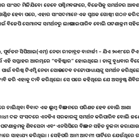
ର ସାଂସଦ ମିଳିଯିବେ। ତେବେ ପଶ୍ଚିମବଙ୍ଗରେ, ବିଜେପିକୁ ସମର୍ଥନର ଆବଶ
ି ଖଣ୍ଡିତ ହେବା ପରେ, ଏହାର ସାଂସଦମାନେ ଏକ ପୃଥକ ଗୋଷ୍ଠୀ ଗଠନ କରି
ଇଁ ବିଜେପି ସେମାନଙ୍କ ସମର୍ଥନରୁ ଲାଭ ପାଇପାରିବ ବୋଲି ଘଟଣାକ୍ରମ ସହି
ଇ, ପୂର୍ବତନ ସିପିଆଇ(ଏମ୍) ନେତା ରୀତାବ୍ରତ ବାନାର୍ଜୀ – ଯିଏ ୨୦୧୮ରେ ଟିଏମ
 ଏହି ସପ୍ତାହର ଆରମ୍ଭରେ “ବହିଷ୍କାର” ହୋଇଥିଲେ । ତାଙ୍କୁ ବୁଧବାର ବି
ଁ ବରିଷ୍ଠ ଟିଏମ୍ସି ନେତା ସୋଭନଦେବ ଚଟ୍ଟୋପାଧ୍ୟାୟଙ୍କୁ ସମର୍ଥନ କରିଥିଲେ 
ଦାବି କରି ଏହାକୁ ଦାବି କରିଥିଲେ। ସେ ପରେ କହିଥିଲେ ଯେ ଅସନ୍ତୁଷ୍ଟ ଶିବ
 ଭିତରେ ଚାଲିଥିବା ବିବାଦ ଏକ ଭୂଲମ୍ବ ବିଭାଜନରେ ପରିଣତ ହେବ ବୋଲି ଆଶା
ରୋଧୀ ଦଳ ସଂସଦରେ ଏନଡିଏ ସରକାରଙ୍କୁ ସମର୍ଥନ କରିପାରିବ ବୋଲି ଜଣ
ର ଘଟଣାକ୍ରମକୁ ଶିବସେନା ଏବଂ ଏନସିପିରେ ବିଭାଜନ ସହିତ ତୁଳନା କରାଯାଉଛ
ାରେ ସାହାଯ୍ୟ କରିଥିଲା । ସେହିପରି ଆମ ଆଦମୀ ପାର୍ଟିରେ ଯେଉଁଥିରେ 