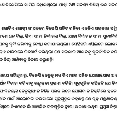
ୁ 7 ଜଣ ବିଜେପିରେ ସାମିଲ ହୋଇଥିଲେ। ଯାହା 245 ସଦସ୍ୟ ବିଶିଷ୍ଟ ଉଚ୍ଚ ସ
 ଗୋଟିଏ ଗୋଷ୍ଠୀ ସଂସଦରେ ବିଜେପି ସହିତ ରହିବ। ଏନଡିଏ ସରକାର ସମ୍ପ୍
ନ ବିଲ୍, କିମ୍ବା ସୀମା ନିର୍ଦ୍ଧାରଣ ବିଲ୍, ଯାହା ନିର୍ବାଚନ ସୀମା ପୁନଃନିର୍
ସନକୁ ବୃଦ୍ଧି କରିବାକୁ ଚେଷ୍ଟା କରାଯାଇଥିଲା । ସେହିପରି ଏପ୍ରିଲରେ ଲୋକ
୍ ୧ ତାରିଖରେ ରିପୋର୍ଟ କରିଥିଲା ଯେ ସରକାର ଆଇନକୁ ପୁନର୍ଜୀବିତ କର
ଚନ ବିଲ୍ ଆଣିବାକୁ ବିଚାର କରୁଛନ୍ତି।
 ପରାଜୟ ସହିଥିବାରୁ, ବିଜେପି ନେତୃତ୍ୱ ମଧ୍ୟ ଡିଏମକେ ସହିତ ଯୋଗାଯୋଗ ଆର
ର୍ଥନ ବିଚାର କରିବାକୁ ଇଚ୍ଛୁକତା ପ୍ରକାଶ କରିଛି। ସୂତ୍ରଗୁଡ଼ିକ କହିଛନ୍ତି ଯେ 
ବିଜୟଙ୍କ ନେତୃତ୍ୱାଧୀନ ଟିଭିକେ ସରକାରରେ ଯୋଗଦାନ ନିଷ୍ପତ୍ତିରେ ହତ
ଥନ ପାଇଁ ଆଲୋଚନା କରିପାରେ। ସୂତ୍ରଗୁଡ଼ିକ କହିଛନ୍ତି ଯେ ଗୃହ ମନ୍ତ୍ରଣାଳ
ଁଥିରେ ଡିଏମକେ ଭଳି ଆଞ୍ଚଳିକ ଦଳଗୁଡ଼ିକ ଦ୍ୱାରା ଉଠାଯାଇଥିବା ପ୍ରମୁଖ ଚିନ୍