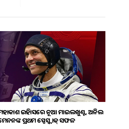
ମହାକାଶ ଇତିହାସରେ ନୂଆ ମାଇଲଖୁଣ୍ଟ, ଅନିଲ
ମେନନଙ୍କ ପ୍ରଥମ ସ୍ପେସ୍ୱ୍ୱାକ୍ ସଫଳ