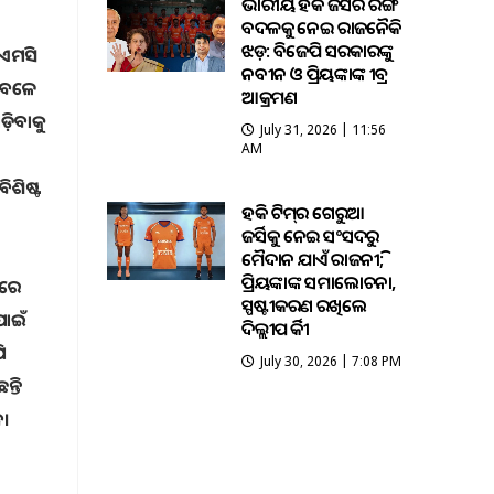
ଭାରତୀୟ ହକି ଜର୍ସିର ରଙ୍ଗ
ବଦଳକୁ ନେଇ ରାଜନୈତିକ
ଝଡ଼: ବିଜେପି ସରକାରଙ୍କୁ
ିଏମସି
ନବୀନ ଓ ପ୍ରିୟଙ୍କାଙ୍କ ତୀବ୍ର
 ବେଳେ
ଆକ୍ରମଣ
଼ିବାକୁ
July 31, 2026 | 11:56
AM
ିଶିଷ୍ଟ
ହକି ଟିମ୍‌ର ଗେରୁଆ
ଜର୍ସିକୁ ନେଇ ସଂସଦରୁ
ମୈଦାନ ଯାଏଁ ରାଜନୀତି;
ପ୍ରିୟଙ୍କାଙ୍କ ସମାଲୋଚନା,
ାରେ
ସ୍ପଷ୍ଟୀକରଣ ରଖିଲେ
ପାଇଁ
ଦିଲ୍ଲୀପ ତିର୍କୀ
ି
July 30, 2026 | 7:08 PM
୍ତି
ବ।