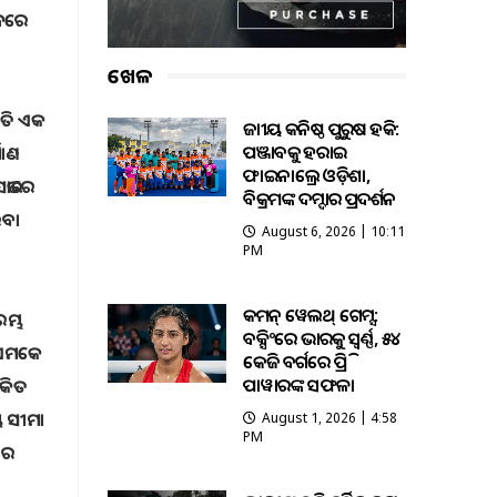
ଦନରେ
ଖେଳ
ରତି ଏକ
ଜାତୀୟ କନିଷ୍ଠ ପୁରୁଷ ହକି:
ପଞ୍ଜାବକୁ ହରାଇ
ମାଣ
ଫାଇନାଲ୍ରେ ଓଡ଼ିଶା,
ସଭାରେ
ବିକ୍ରମଙ୍କ ଦମ୍ଦାର ପ୍ରଦର୍ଶନ
ିବା
August 6, 2026 | 10:11
PM
କମନ୍ ୱେଲଥ୍ ଗେମ୍ସ:
ମ୍ଭ
ବକ୍ସିଂରେ ଭାରତକୁ ସ୍ବର୍ଣ୍ଣ, ୫୪
ଡିଏମକେ
କେଜି ବର୍ଗରେ ପ୍ରିତି
ପାୱାରଙ୍କ ସଫଳତା
ଚକିତ
ୟ ସୀମା
August 1, 2026 | 4:58
PM
ତାର