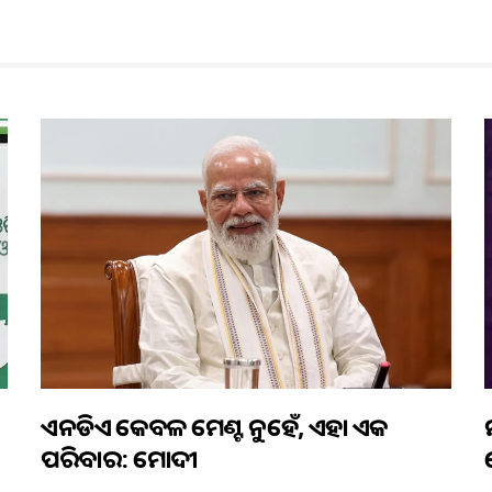
ଏନଡିଏ କେବଳ ମେଣ୍ଟ ନୁହେଁ, ଏହା ଏକ
ପରିବାର: ମୋଦୀ