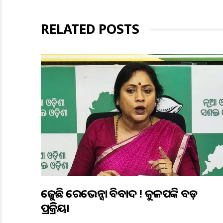
RELATED POSTS
ତେଜୁଛି ରେଭେନ୍ସା ବିବାଦ ! କୁଳପତିଙ୍କ ବଡ଼
ପ୍ରତିକ୍ରିୟା