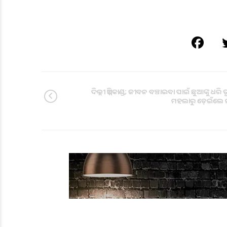
ଦିଲ୍ଲୀ ଅଗ୍ନିକାଣ୍ଡ; ଜୀବନ ବଞ୍ଚାଇବା ପାଇଁ ଛୁଆଙ୍କୁ ଧରି
ମହଲାରୁ ଡ଼େଇଁଲେ 