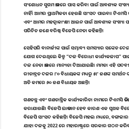
ସଂଶୋଧନ ସୁଗମ ଭାବରେ ପାସ କରିବା ପାଇଁ ଆବଶ୍ୟକ ସଂଖ୍ୟା
ନାହିଁ। ଆମର ପ୍ରାଥମିକତା ହେଉଛି ସାଂସଦ ପାଇବା। ଟିଏମସ
ଏବଂ ଆମର ମହତ୍ୱାକାଂକ୍ଷୀ ଆଇନ ପାଇଁ ଆବଶ୍ୟକ ସଂଖ୍ୟା ପା
ପରିଚିତ ଜଣେ ବରିଷ୍ଠ ବିଜେପି ନେତା କହିଛନ୍ତି।
ସେହିପରି ବାନାର୍ଜୀଙ୍କ ପାଇଁ ସମ୍ଭାବ୍ୟ ସମସ୍ୟାର ସଙ୍କେତ ଦେ
ଯୋଗ ଦେଇଥିଲେ କିନ୍ତୁ “ଦଳ ବିରୋଧୀ କାର୍ଯ୍ୟକଳାପ” ପାଇଁ
ଦଳ ନେତା ଭାବରେ ମାନ୍ୟତା ଦିଆଯାଇଛି। ମମତା ଏହି ପଦବୀ ପାଇ
ରୀତାବ୍ରତ ଦଳର ୮୦ ବିଧାୟକଙ୍କ ମଧ୍ୟରୁ ୫୮ ଜଣଙ୍କ ସମର୍ଥନ 
ଅତି କମରେ ୬୦ ଜଣ ବିଧାୟକ ଅଛନ୍ତି।
ଗଣତନ୍ତ୍ର ଏବଂ ଗଣତାନ୍ତ୍ରିକ କାର୍ଯ୍ୟକାରିତା ନାମରେ ଟିଏମସି
କରାଯାଉଛି। ବିଜେପି ଲାଭବାନ ହେବ କାରଣ ଏକ ପୃଥକ ବି
ବିଜେପି ସାଂସଦ କହିଛନ୍ତି। ବିଜେପି ମହଲ ମଧ୍ୟରେ, ବଙ୍ଗଳା
ଯାହା ଦଳକୁ 2022 ରେ ମହାରାଷ୍ଟ୍ରରେ ସରକାର ଗଠନ କରିବ