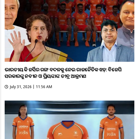
ଭାରତୀୟ ହକି ଜର୍ସିର ରଙ୍ଗ ବଦଳକୁ ନେଇ ରାଜନୈତିକ ଝଡ଼: ବିଜେପି
ସରକାରଙ୍କୁ ନବୀନ ଓ ପ୍ରିୟଙ୍କାଙ୍କ ତୀବ୍ର ଆକ୍ରମଣ
July 31, 2026 | 11:56 AM