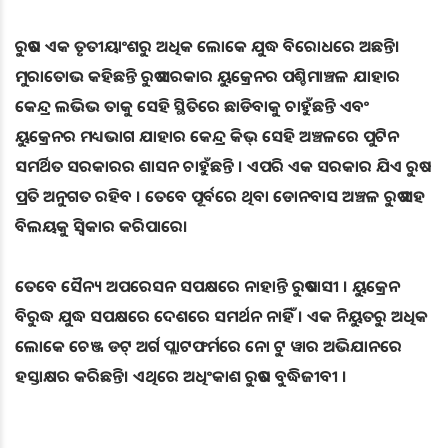
ରୁଷର ଏକ ତୃତୀୟାଂଶରୁ ଅଧିକ ଲୋକେ ଯୁଦ୍ଧ ବିରୋଧରେ ଅଛନ୍ତି।
ମୁରାତୋଭ କହିଛନ୍ତି ରୁଷ ସରକାର ୟୁକ୍ରେନର ପଶ୍ଚିମାଞ୍ଚଳ ଯାହାର
କେନ୍ଦ୍ର ଲଭିଭ ତାକୁ ସେହି ସ୍ଥିତିରେ ଛାଡିବାକୁ ଚାହୁଁଛନ୍ତି ଏବଂ
ୟୁକ୍ରେନର ମଧ୍ୟଭାଗ ଯାହାର କେନ୍ଦ୍ର କିଭ୍ ସେହି ଅଞ୍ଚଳରେ ପୁଟିନ
ସମର୍ଥିତ ସରକାରର ଶାସନ ଚାହୁଁଛନ୍ତି । ଏପରି ଏକ ସରକାର ଯିଏ ରୁଷ
ପ୍ରତି ଅନୁଗତ ରହିବ । ତେବେ ପୂର୍ବରେ ଥିବା ଡୋନବାସ ଅଞ୍ଚଳ ରୁଷ ସହ
ବିଲୟକୁ ସ୍ୱିକାର କରିପାରେ।
ତେବେ ସୈନ୍ୟ ଅପରେସନ ସପକ୍ଷରେ ନାହାନ୍ତି ରୁଷବାସୀ । ୟୁକ୍ରେନ
ବିରୁଦ୍ଧ ଯୁଦ୍ଧ ସପକ୍ଷରେ ଦେଶରେ ସମର୍ଥନ ନାହିଁ । ଏକ ନିୟୁତରୁ ଅଧିକ
ଲୋକେ ଚେଞ୍ଜ ଡଟ୍ ଅର୍ଗ ପ୍ଲାଟଫର୍ମରେ ନୋ ଟୁ ୱାର ଅଭିଯାନରେ
ହସ୍ତାକ୍ଷର କରିଛନ୍ତି। ଏଥିରେ ଅଧିଂକାଶ ରୁଷର ବୁଦ୍ଧିଜୀବୀ ।