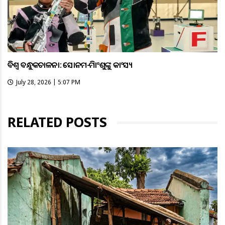
ବିଶ୍ବ ବନ୍ଧୁକଚାଳନା: ସୋନମ-ହିମାଂଶୁଙ୍କୁ କାଂସ୍ୟ
July 28, 2026 | 5:07 PM
RELATED POSTS