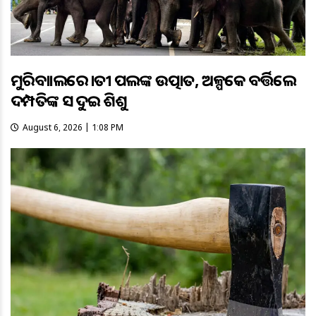
ମୁରିବାହାଲରେ ହାତୀ ପଲଙ୍କ ଉତ୍ପାତ, ଅଳ୍ପକେ ବର୍ତ୍ତିଲେ
ଦମ୍ପତିଙ୍କ ସହ ଦୁଇ ଶିଶୁ
August 6, 2026 | 1:08 PM