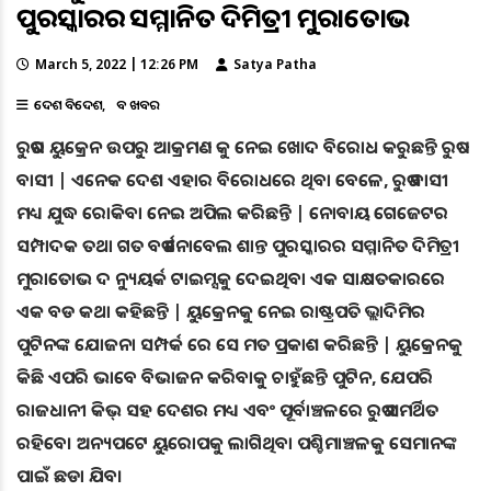
ପୁରସ୍କାରର ସମ୍ମାନିତ ଦିମିତ୍ରୀ ମୁରାତୋଭ
March 5, 2022 | 12:26 PM
Satya Patha
ଦେଶ ବିଦେଶ
ବଡ ଖବର
ରୁଷର ୟୁକ୍ରେନ ଉପରୁ ଆକ୍ରମଣ କୁ ନେଇ ଖୋଦ ବିରୋଧ କରୁଛନ୍ତି ରୁଷ
ବାସୀ | ଏନେକ ଦେଶ ଏହାର ବିରୋଧରେ ଥିବା ବେଳେ, ରୁଷ ବାସୀ
ମଧ୍ୟ ଯୁଦ୍ଧ ରୋକିବା ନେଇ ଅପିଲ କରିଛନ୍ତି | ନୋବାୟ ଗେଜେଟର
ସମ୍ପାଦକ ତଥା ଗତ ବର୍ଷ ନୋବେଲ ଶାନ୍ତ ପୁରସ୍କାରର ସମ୍ମାନିତ ଦିମିତ୍ରୀ
ମୁରାତୋଭ ଦ ନ୍ୟୁୟର୍କ ଟାଇମ୍ସକୁ ଦେଇଥିବା ଏକ ସାକ୍ଷତକାରରେ
ଏକ ବଡ କଥା କହିଛନ୍ତି | ୟୁକ୍ରେନକୁ ନେଇ ରାଷ୍ଟ୍ରପତି ଭ୍ଲାଦିମିର
ପୁଟିନଙ୍କ ଯୋଜନା ସମ୍ପର୍କ ରେ ସେ ମତ ପ୍ରକାଶ କରିଛନ୍ତି | ୟୁକ୍ରେନକୁ
କିଛି ଏପରି ଭାବେ ବିଭାଜନ କରିବାକୁ ଚାହୁଁଛନ୍ତି ପୁଟିନ, ଯେପରି
ରାଜଧାନୀ କିଭ୍ ସହ ଦେଶର ମଧ୍ୟ ଏବଂ ପୂର୍ବାଞ୍ଚଳରେ ରୁଷ ସମର୍ଥିତ
ରହିବେ। ଅନ୍ୟପଟେ ୟୁରୋପକୁ ଲାଗିଥିବା ପଶ୍ଚିମାଞ୍ଚଳକୁ ସେମାନଙ୍କ
ପାଇଁ ଛଡା ଯିବ।