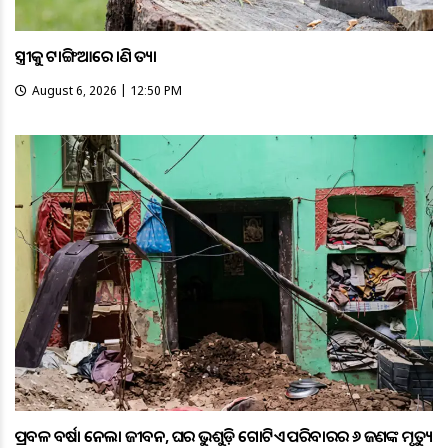
ସ୍ତ୍ରୀକୁ ଟାଙ୍ଗିଆରେ ହାଣି ହତ୍ୟା
August 6, 2026 | 12:50 PM
ପ୍ରବଳ ବର୍ଷା ନେଲା ଜୀବନ, ଘର ଭୁଶୁଡ଼ି ଗୋଟିଏ ପରିବାରର ୬ ଜଣଙ୍କ ମୃତ୍ୟୁ