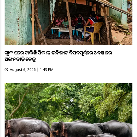
ଗୁହାଳ ଘରେ ଚାଲିଛି ପିଲାଙ୍କ ଭବିଷ୍ୟତ ବିପଦପୂର୍ଣ୍ଣରେ ଅବସ୍ଥାରେ
ଅଙ୍ଗନବାଡ଼ି କେନ୍ଦ୍ର
August 6, 2026 | 1:43 PM