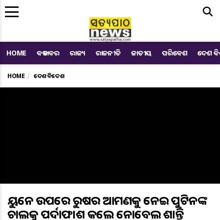
Me
HOME
ବଡ ଖବର
ରାଜ୍ୟ
ରାଜନୀତି
ଜାତୀୟ
ପରିବେଶ
ଦେଶ ବ
HOME
ଦେଶ ବିଦେଶ
ୟୁକ୍ରେନ ଉପରେ ରୁଷର ଆକ୍ରମଣକୁ ନେଇ ପୁଟିନଙ୍କ
ଚାଲକୁ ପର୍ଦାଫାଶ କଲେ ନୋବେଲ ଶାନ୍ତି