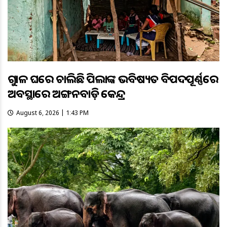
ଗୁହାଳ ଘରେ ଚାଲିଛି ପିଲାଙ୍କ ଭବିଷ୍ୟତ ବିପଦପୂର୍ଣ୍ଣରେ
ଅବସ୍ଥାରେ ଅଙ୍ଗନବାଡ଼ି କେନ୍ଦ୍ର
August 6, 2026 | 1:43 PM