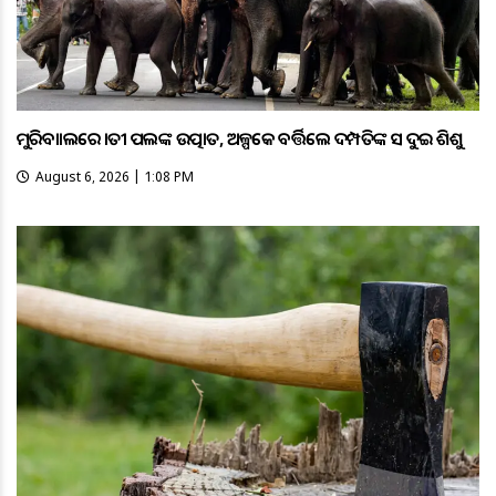
ମୁରିବାହାଲରେ ହାତୀ ପଲଙ୍କ ଉତ୍ପାତ, ଅଳ୍ପକେ ବର୍ତ୍ତିଲେ ଦମ୍ପତିଙ୍କ ସହ ଦୁଇ ଶିଶୁ
August 6, 2026 | 1:08 PM