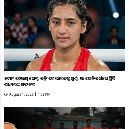
କମନ୍ ୱେଲଥ୍ ଗେମ୍ସ: ବକ୍ସିଂରେ ଭାରତକୁ ସ୍ବର୍ଣ୍ଣ, ୫୪ କେଜି ବର୍ଗରେ ପ୍ରିତି
ପାୱାରଙ୍କ ସଫଳତା
August 1, 2026 | 4:58 PM