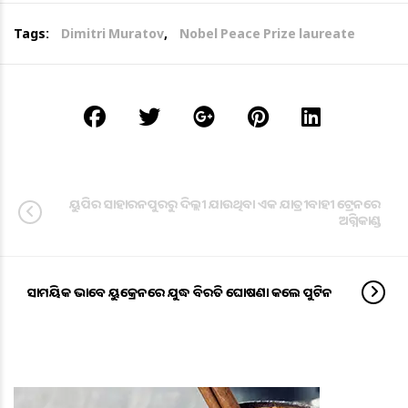
Tags:
Dimitri Muratov
,
Nobel Peace Prize laureate
ୟୁପିର ସାହାରନପୁରରୁ ଦିଲ୍ଲୀ ଯାଉଥିବା ଏକ ଯାତ୍ରୀବାହୀ ଟ୍ରେନରେ
ଅଗ୍ନିକାଣ୍ଡ
ସାମୟିକ ଭାବେ ୟୁକ୍ରେନରେ ଯୁଦ୍ଧ ବିରତି ଘୋଷଣା କଲେ ପୁଟିନ