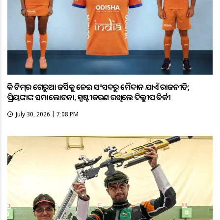
ହକି ଟିମ୍‌ର ଗେରୁଆ ଜର୍ସିକୁ ନେଇ ସଂସଦରୁ ମୈଦାନ ଯାଏଁ ରାଜନୀତି;
ପ୍ରିୟଙ୍କାଙ୍କ ସମାଲୋଚନା, ସ୍ପଷ୍ଟୀକରଣ ରଖିଲେ ଦିଲ୍ଲୀପ ତିର୍କୀ
July 30, 2026 | 7:08 PM