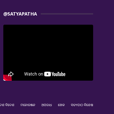
@SATYAPATHA
େଶ ବିଦେଶ
ମନୋରଞ୍ଜନ
ଅପରାଧ
ଖେଳ
ସତ୍ୟପାଠ ବିଶେଷ