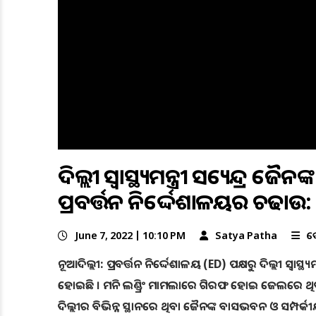
ଦିଲ୍ଲୀ ସ୍ବାସ୍ଥ୍ୟମନ୍ତ୍ରୀ ସତ୍ୟେନ୍ଦ୍
ପ୍ରବର୍ତ୍ତନ ନିର୍ଦ୍ଦେଶାଳୟର ଚଢାଉ
June 7, 2022 | 10:10 PM
Satya Patha
ଦ
ନୂଆଦିଲ୍ଲୀ: ପ୍ରବର୍ତ୍ତନ ନିର୍ଦ୍ଦେଶାଳୟ (ED) ପକ୍ଷରୁ ଦିଲ୍ଲୀ ସ୍ବ
ହୋଇଛି । ମନି ଲଣ୍ଡ୍ରିଂ ମାମଲାରେ ଗିରଫ ହୋଇ ଜେଲରେ ଥ
ଦିଲ୍ଲୀର ବିଭିନ୍ନ ସ୍ଥାନରେ ଥିବା ଜୈନଙ୍କ ବାସଭବନ ଓ ସମ୍ପ