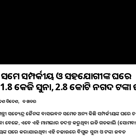
ର ଜୈନଙ୍କ ସମେତ ସମ୍ପର୍କୀୟ ଓ ସହଯୋଗୀଙ୍କ ଘରେ
: 1.8 କେଜି ସୁନା, 2.8 କୋଟି ନଗଦ ଟଙ୍କା 
େଶ ବିଦେଶ
ବଡ ଖବର
ାସ୍ଥ୍ୟମନ୍ତ୍ରୀ ସତ୍ୟେନ୍ଦ୍ର ଜୈନଙ୍କ ବାସଭବନ ସମେତ ଅନ୍ୟ କିଛି ସମ୍ପର୍କୀୟଙ୍କ ଘରେ
ିବା ବେଳେ, ଏବେ ଏହି ମାମଲାର ତଦନ୍ତ କରୁଥିବା ଇଡି ଗତକାଲି (ସୋମବ
ର୍କୀୟଙ୍କ ଘରେ କରାଯାଇଥିବା ଏହି ଚଢାଉରେ ବିପୁଳ ସୁନା ଓ ଟଙ୍କା ଜବତ