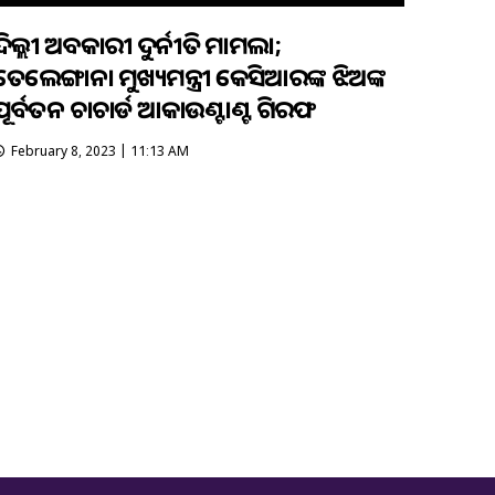
ଦିଲ୍ଲୀ ଅବକାରୀ ଦୁର୍ନୀତି ମାମଲା;
ତେଲେଙ୍ଗାନା ମୁଖ୍ୟମନ୍ତ୍ରୀ କେସିଆରଙ୍କ ଝିଅଙ୍କ
ପୂର୍ବତନ ଚାଚାର୍ଡ ଆକାଉଣ୍ଟାଣ୍ଟ ଗିରଫ
February 8, 2023 | 11:13 AM