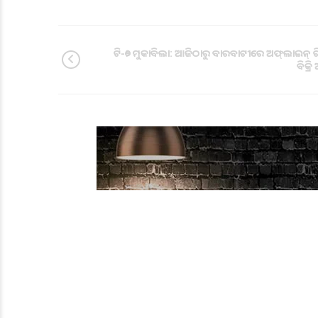
ଟି-୨୦ ମୁକାବିଲା: ଆଜିଠାରୁ ବାରବାଟୀରେ ଅଫ୍‌ଲାଇନ୍‌ 
ବିକ୍ର