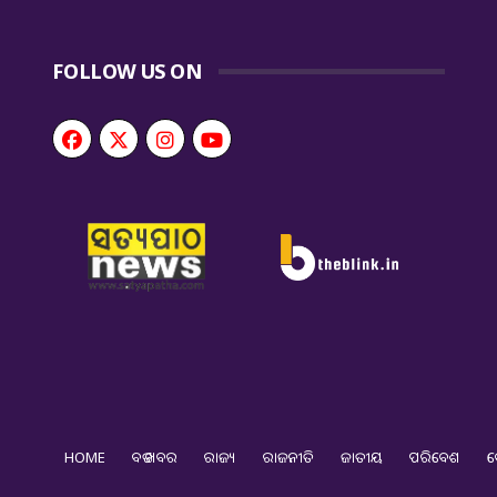
FOLLOW US ON
HOME
ବଡ ଖବର
ରାଜ୍ୟ
ରାଜନୀତି
ଜାତୀୟ
ପରିବେଶ
ଦ