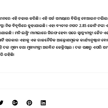
ଟ ଅଧୀନରେ ଏହି ଚଢାଉ କରିଛି । ଏହି ସର୍ଚ୍ଚ ସମୟରେ ବିଭିନ୍ନ ବେଆଇନ ଦଲି
ା ନିଜ ବିବୃତ୍ତିରେ କୁହାଯାଇଛି । ଏହା ବ୍ୟତୀତ ନଗଦ 2.85 କୋଟି ଟଙ୍କା 
ରାଯାଇଛି । ମନି ଲଣ୍ଡ୍ରିଂ ମାମଲାରେ ଗିରଫ ହେବା ପରେ ସ୍ବାସ୍ଥ୍ୟମନ୍ତ୍ରୀ ଜୈନ 
ାର୍ଟି ସରକାର ଏହାକୁ ଏକ ରାଜନୈତିକ ଆକ୍ରୋଶମୂଳକ କାର୍ଯ୍ୟାନୁଷ୍ଠାନ ବୋ
ଛନ୍ତି ଦଳ ମୁଖ୍ୟ ତଥା ମୁଖ୍ୟମନ୍ତ୍ରୀ ଅରବିନ୍ଦ କେଜ୍ରିଓ୍ବାଲ । ଦଳ ପକ୍ଷରୁ ଏପରି ସ
ି ରହିଛି।