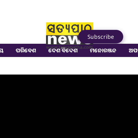
Subscribe
ୀୟ
ପରିବେଶ
ଦେଶ ବିଦେଶ
ମନୋରଞ୍ଜନ
ଅପ