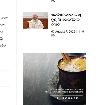
PM
ଏନଡିଏ କେବଳ ମେଣ୍ଟ
ଲ ଏବଂ
ନୁହେଁ, ଏହା ଏକ ପରିବାର:
ମୋଦୀ
ଏବଂ
ଏବେ
August 7, 2026 | 1:46
PM
ଲି
ମର୍ଥନ