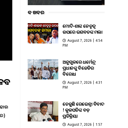
ବଡ ଖବର
ମୋଦି-ଶାହଙ୍କ ନେତୃତ୍ୱ
ଉପରେ ଭଗବତଙ୍କ ହମଲା
August 7, 2026 | 4:54
PM
ଅନୁଗୁଳରେ ଧର୍ମେନ୍ଦ୍ର
ପ୍ରଧାନଙ୍କୁ ବିଜେଡିର
ବିରୋଧ
ଜବତ
August 7, 2026 | 4:31
PM
ତେଜୁଛି ରେଭେନ୍ସା ବିବାଦ
 ଚଢାଉ
! କୁଳପତିଙ୍କ ବଡ଼
ାର)
ପ୍ରତିକ୍ରିୟା
August 7, 2026 | 1:57