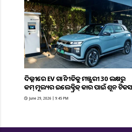
ଦିଲ୍ଲୀରେ EV ଗାଡ଼ି ନୀତିକୁ ମଞ୍ଜୁରୀ 30 ଲକ୍ଷରୁ
କମ୍ ମୂଲ୍ୟର ଇଲେକ୍ଟ୍ରିକ୍ କାର ପାଇଁ ଶୂନ ଟିକସ
June 29, 2026 | 9:45 PM