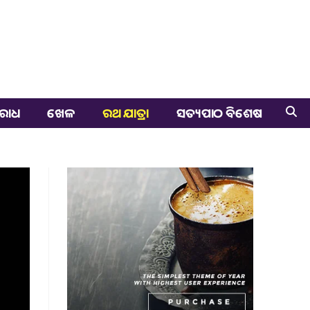
ରାଧ
ଖେଳ
ରଥ ଯାତ୍ରା
ସତ୍ୟପାଠ ବିଶେଷ