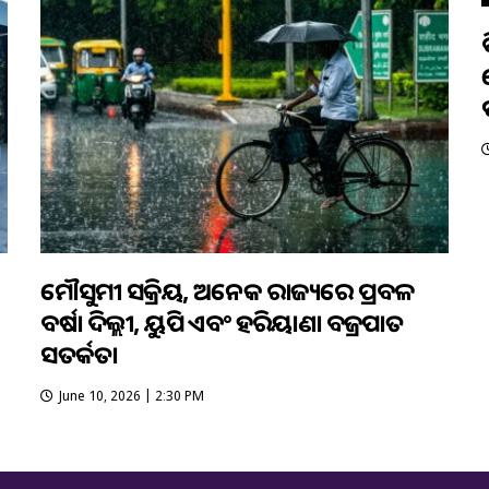
ମୌସୁମୀ ସକ୍ରିୟ, ଅନେକ ରାଜ୍ୟରେ ପ୍ରବଳ
ବର୍ଷା ଦିଲ୍ଲୀ, ୟୁପି ଏବଂ ହରିୟାଣା ବଜ୍ରପାତ
ସତର୍କତା
June 10, 2026 | 2:30 PM