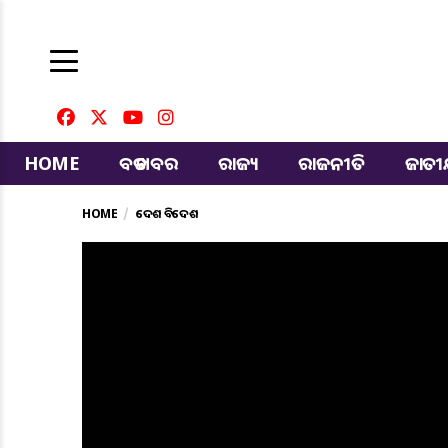
HOME
ବଡ ଖବର
ରାଜ୍ୟ
ରାଜନୀତି
ଜାତ
HOME
ଦେଶ ବିଦେଶ