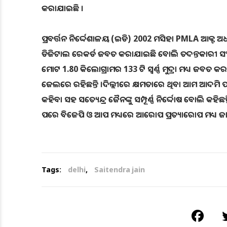
କରାଯାଇଛି ।
ପ୍ରବର୍ତ୍ତନ ନିର୍ଦ୍ଦେଶାଳୟ (ଇଡି) 2002 ମସିହା PMLA ଆକ୍
ଡିଜିଟାଲ ରେକର୍ଡ ଜବତ କରାଯାଇଛି ବୋଲି ତଦନ୍ତକାରୀ ସଂସ୍ଥ
ମୋଟ 1.80 କିଲୋଗ୍ରାମର 133 ଟି ସ୍ବର୍ଣ୍ଣ ମୁଦ୍ରା ମଧ୍ୟ ଜବତ କ
ଜେଲରେ ରହିଛନ୍ତି ।ଦିଲ୍ଲୀରେ କ୍ଷମତାରେ ଥିବା ଆମ ଆଦମି ପ
କହିବା ସହ ସତ୍ୟେନ୍ଦ୍ର ଜୈନଙ୍କୁ ସମ୍ପୂର୍ଣ୍ଣ ନିର୍ଦ୍ଦୋଷ ବୋଲି କହି
ପରେ ବିଜେପି ଓ ଆପ ମଧ୍ୟରେ ଆରୋପ ପ୍ରତ୍ୟାରୋପ ମଧ୍ୟ ଜାର
Tags:
delhi
,
Saitendra jain