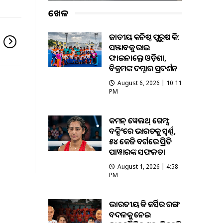
ଖେଳ
ଜାତୀୟ କନିଷ୍ଠ ପୁରୁଷ ହକି:
ପଞ୍ଜାବକୁ ହରାଇ
ଫାଇନାଲ୍ରେ ଓଡ଼ିଶା,
ବିକ୍ରମଙ୍କ ଦମ୍ଦାର ପ୍ରଦର୍ଶନ
August 6, 2026 | 10:11
PM
କମନ୍ ୱେଲଥ୍ ଗେମ୍ସ:
ବକ୍ସିଂରେ ଭାରତକୁ ସ୍ବର୍ଣ୍ଣ,
୫୪ କେଜି ବର୍ଗରେ ପ୍ରିତି
ପାୱାରଙ୍କ ସଫଳତା
August 1, 2026 | 4:58
PM
ଭାରତୀୟ ହକି ଜର୍ସିର ରଙ୍ଗ
ବଦଳକୁ ନେଇ