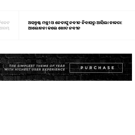
ଟିକେଟ
ଅସନ୍ତୁଷ୍ଟ ମନ୍ତ୍ରୀ ଓ ନେତାଙ୍କୁ ନବୀନ ନିବାସରୁ ଆସିଲା ଡାକରା:
ି ଆରମ୍ଭ
ଆଲୋଚନା କଲେ ଖୋଦ ନବୀନ