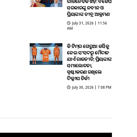
ରାଜନୈତିକ ଝଡ଼: ବିଜେପି
ସରକାରଙ୍କୁ ନବୀନ ଓ
ପ୍ରିୟଙ୍କାଙ୍କ ତୀବ୍ର ଆକ୍ରମଣ
July 31, 2026 | 11:56
AM
ହକି ଟିମ୍‌ର ଗେରୁଆ ଜର୍ସିକୁ
ନେଇ ସଂସଦରୁ ମୈଦାନ
ଯାଏଁ ରାଜନୀତି; ପ୍ରିୟଙ୍କାଙ୍କ
ସମାଲୋଚନା,
ସ୍ପଷ୍ଟୀକରଣ ରଖିଲେ
ଦିଲ୍ଲୀପ ତିର୍କୀ
July 30, 2026 | 7:08 PM