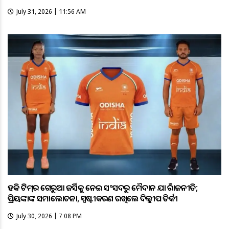
July 31, 2026 | 11:56 AM
ହକି ଟିମ୍‌ର ଗେରୁଆ ଜର୍ସିକୁ ନେଇ ସଂସଦରୁ ମୈଦାନ ଯାଏଁ ରାଜନୀତି;
ପ୍ରିୟଙ୍କାଙ୍କ ସମାଲୋଚନା, ସ୍ପଷ୍ଟୀକରଣ ରଖିଲେ ଦିଲ୍ଲୀପ ତିର୍କୀ
July 30, 2026 | 7:08 PM