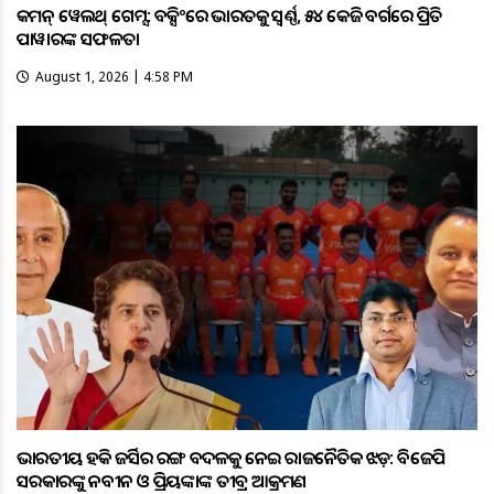
କମନ୍ ୱେଲଥ୍ ଗେମ୍ସ: ବକ୍ସିଂରେ ଭାରତକୁ ସ୍ବର୍ଣ୍ଣ, ୫୪ କେଜି ବର୍ଗରେ ପ୍ରିତି
ପାୱାରଙ୍କ ସଫଳତା
August 1, 2026 | 4:58 PM
ଭାରତୀୟ ହକି ଜର୍ସିର ରଙ୍ଗ ବଦଳକୁ ନେଇ ରାଜନୈତିକ ଝଡ଼: ବିଜେପି
ସରକାରଙ୍କୁ ନବୀନ ଓ ପ୍ରିୟଙ୍କାଙ୍କ ତୀବ୍ର ଆକ୍ରମଣ