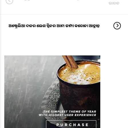
ଭାରତ
ଅଷ୍ଟ୍ରେଲିଆ ଦଳର ଲେଗ ସ୍ପିନର ଆଡାମ ଜାମ୍ପା କରୋନା ଆକ୍ରାନ୍ତ