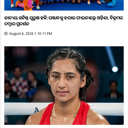
ଜାତୀୟ କନିଷ୍ଠ ପୁରୁଷ ହକି: ପଞ୍ଜାବକୁ ହରାଇ ଫାଇନାଲ୍ରେ ଓଡ଼ିଶା, ବିକ୍ରମଙ୍କ
ଦମ୍ଦାର ପ୍ରଦର୍ଶନ
August 6, 2026 | 10:11 PM