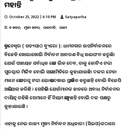
ମହାନ୍ତି
October 25, 2022 | 6:10 PM
Satyapatha
ବଡ ଖବର
ମୁଖ୍ୟ ଖବର
ରାଜନୀତି
ରାଜ୍ୟ
ଭୁବନେଶ୍ୱର ( ସତ୍ୟପାଠ ବ୍ୟୁରୋ ): ଧାମନଗର ଉପନିର୍ବାଚନରେ
ବିଜେଡି ଖୋଲାଖୋଲି ନିର୍ବାଚନ ଆଚରଣ ବିଧି ଉଲଘଂନ କରୁଛି।
ଯେଉଁ ପଞ୍ଚାୟତ ସର୍ବାଧିକ ଭୋଟ ଲିଡ ଦେବ, ତାକୁ କୋଟିଏ ଟଙ୍କା
ପୁରସ୍କାର ମିଳିବ ବୋଲି ସଭା ସମିତିରେ କୁହାଯାଉଛି। ଦଳର ନେତା
ମାନେ ଭୋଟରଙ୍କୁ ଟଙ୍କା ଲୋଭ ଦେଖାଇ ପ୍ରଭାବିତ କରୁଛନ୍ତି ବୋଲି ବିଜେପି
ଅଭିଯୋଗ କରିଛି । ସେହିଭଳି ଯେଉଁମାନଙ୍କ ହାତରେ ଅବାଧ ନିର୍ବାଚନର
ଦାୟିତ୍ୱ ରହିଛି ସେମାନେ ହିଁ ନିୟମ ଭାଙ୍ଗୁଛନ୍ତି ବୋଲି ଦଳ ପକ୍ଷରୁ
କୁହାଯାଇଛି ।
ଏହାକୁ ନେଇ ରାଜ୍ୟ ମୁଖ୍ୟ ନିର୍ବାଚନ ଅଧିକାରୀ (ସିଇଓ)ଙ୍କଠାରେ