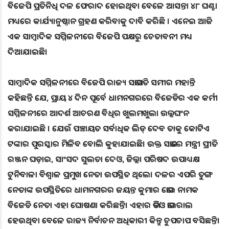
ବିଜେପି ପ୍ରତିନିଧି ଦଳ ଫେରାଦ ହୋଇଥିବା ବେଳେ ଆସନ୍ତା ୪୮ ଘଣ୍ଟା
ମଧ୍ୟରେ କାର୍ଯ୍ୟାନୁଷ୍ଠାନ ଗ୍ରହଣ କରିବାକୁ ଦାବି କରିଛି । ଏନେଇ ଆଜି
ଏକ ସାମ୍ବାଦିକ ସମ୍ମିଳନୀରେ ବିଜେପି ପକ୍ଷରୁ ଚେତାବନୀ ମଧ୍ୟ
ଦିଆଯାଇଛି।
ସାମ୍ବାଦିକ ସମ୍ମିଳନୀରେ ବିଜେପି ରାଜ୍ୟ ସଭାପତି ସମୀର ମହାନ୍ତି
କହିଛନ୍ତି ଯେ, ପ୍ରାୟ ୪ ଦିନ ପୂର୍ବେ ଧାମନଗରରେ ବିଜେଡିର ଏକ କର୍ମୀ
ସମ୍ମିଳନୀରେ ଆଦର୍ଶ ଆଚରଣ ବିଧିର ଖୁଲମଖୁଲା ଉଲ୍ଲଘଂନ
କରାଯାଇଛି । ଯେଉଁ ପଞ୍ଚାୟତ ସର୍ବାଧିକ ଲିଡ୍‌ ଦେବ ତାକୁ କୋଟିଏ
ଟଙ୍କାର ପୁରସ୍କାର ମିଳିବ ବୋଲି କୁହାଯାଇଛି। ଉକ୍ତ ସଭାରେ ମନ୍ତ୍ରୀ ପ୍ରୀତି
ରଞ୍ଜନ ଘଡ଼ାଇ, ସାଂସଦ ସୁଲତା ଦେଓ, ଜିଲ୍ଲା ପରିଷଦ ଉପାଧ୍ୟକ୍ଷ
ଟୁନିବାଳା ବିଶ୍ୱାଳ ପ୍ରମୁଖ ନେତା ଉପସ୍ଥିତ ଥିଲେ। ଦଳର ଏପରି ତୁଙ୍ଗ
ନେତାଙ୍କ ଉପସ୍ଥିତିରେ ଧାମନଗରର ଜୟନ୍ତ କୁମାର ଭୋଇ ନାମକ
ବିଜେଡି ନେତା ଏହା ଘୋଷଣା କରିଛନ୍ତି। ଏହାର ଭିଡିଓ ଭାଇରାଲ
ହେଉଥିବା ବେଳେ ରାଜ୍ୟ ନିର୍ବାଚନ ଅଧିକାରୀ କିନ୍ତୁ ଚୁପଚାପ ବସିଛନ୍ତି।