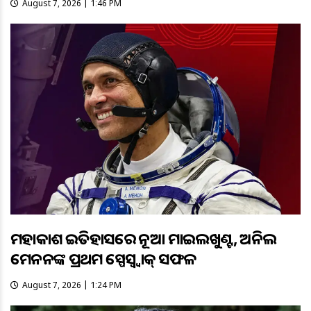
August 7, 2026 | 1:46 PM
ମହାକାଶ ଇତିହାସରେ ନୂଆ ମାଇଲଖୁଣ୍ଟ, ଅନିଲ
ମେନନଙ୍କ ପ୍ରଥମ ସ୍ପେସ୍ୱ୍ୱାକ୍ ସଫଳ
August 7, 2026 | 1:24 PM