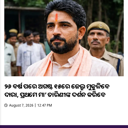
୨୬ ବର୍ଷ ପରେ ଅଗଷ୍ଟ ୧୫ରେ ଜେଲ୍ରୁ ମୁକୁଳିବେ
ଦାରା, ପ୍ରଥମେ ମା’ ତାରିଣୀଙ୍କ ଦର୍ଶନ କରିବେ
August 7, 2026 | 12:47 PM