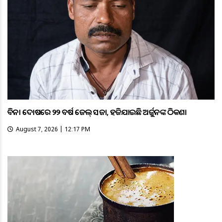
ବିନା ଦୋଷରେ ୨୨ ବର୍ଷ ଜେଲ୍ ସଜା, ହଜିଯାଇଛି ଅର୍ଜୁନଙ୍କ ଠିକଣା
August 7, 2026 | 12:17 PM