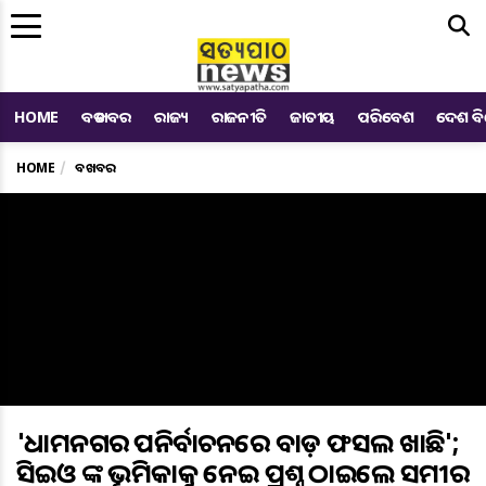
Me
HOME
ବଡ ଖବର
ରାଜ୍ୟ
ରାଜନୀତି
ଜାତୀୟ
ପରିବେଶ
ଦେଶ ବ
HOME
ବଡ ଖବର
'ଧାମନଗର ଉପନିର୍ବାଚନରେ ବାଡ଼ ଫସଲ ଖାଉଛି';
ସିଇଓ ଙ୍କ ଭୂମିକାକୁ ନେଇ ପ୍ରଶ୍ନ ଉଠାଇଲେ ସମୀର