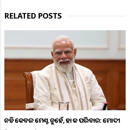
RELATED POSTS
ଏନଡିଏ କେବଳ ମେଣ୍ଟ ନୁହେଁ, ଏହା ଏକ ପରିବାର: ମୋଦୀ