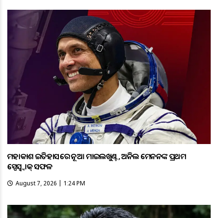
ମହାକାଶ ଇତିହାସରେ ନୂଆ ମାଇଲଖୁଣ୍ଟ, ଅନିଲ ମେନନଙ୍କ ପ୍ରଥମ
ସ୍ପେସ୍ୱ୍ୱାକ୍ ସଫଳ
August 7, 2026 | 1:24 PM