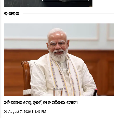
ବଡ ଖବର
ଏନଡିଏ କେବଳ ମେଣ୍ଟ ନୁହେଁ, ଏହା ଏକ ପରିବାର: ମୋଦୀ
August 7, 2026 | 1:46 PM