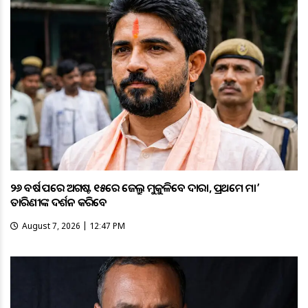
୨୬ ବର୍ଷ ପରେ ଅଗଷ୍ଟ ୧୫ରେ ଜେଲ୍ରୁ ମୁକୁଳିବେ ଦାରା, ପ୍ରଥମେ ମା’
ତାରିଣୀଙ୍କ ଦର୍ଶନ କରିବେ
August 7, 2026 | 12:47 PM