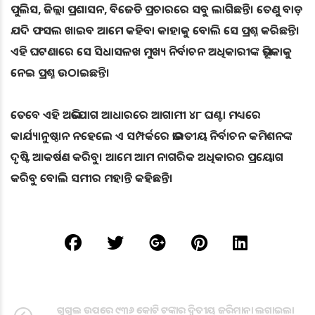
ପୁଲିସ, ଜିଲ୍ଲା ପ୍ରଶାସନ, ବିଜେଡି ପ୍ରଚାରରେ ସବୁ ଲାଗିଛନ୍ତି। ତେଣୁ ବାଡ଼
ଯଦି ଫସଲ ଖାଇବ ଆମେ କହିବା କାହାକୁ ବୋଲି ସେ ପ୍ରଶ୍ନ କରିଛନ୍ତି।
ଏହି ଘଟଣାରେ ସେ ସିଧାସଳଖ ମୁଖ୍ୟ ନିର୍ବାଚନ ଅଧିକାରୀଙ୍କ ଭୂମିକାକୁ
ନେଇ ପ୍ରଶ୍ନ ଉଠାଇଛନ୍ତି।
ତେବେ ଏହି ଅଭିଯୋଗ ଆଧାରରେ ଆଗାମୀ ୪୮ ଘଣ୍ଟା ମଧ୍ୟରେ
କାର୍ଯ୍ୟାନୁଷ୍ଠାନ ନହେଲେ ଏ ସମ୍ପର୍କରେ ଭାରତୀୟ ନିର୍ବାଚନ କମିଶନଙ୍କ
ଦୃଷ୍ଟି ଆକର୍ଷଣ କରିବୁ। ଆମେ ଆମ ନାଗରିକ ଅଧିକାରର ପ୍ରୟୋଗ
କରିବୁ ବୋଲି ସମୀର ମହାନ୍ତି କହିଛନ୍ତି।
ଗୁଗୁଲ ଉପରେ ୯୩୬ କୋଟି ଟଙ୍କାର ଦ୍ୱିତୀୟ ଜରିମାନା ଲଗାଇଲା