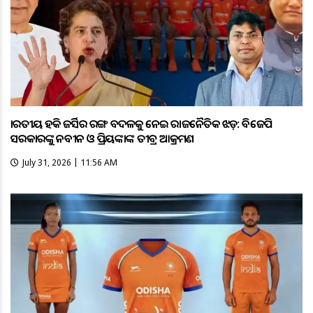
ଭାରତୀୟ ହକି ଜର୍ସିର ରଙ୍ଗ ବଦଳକୁ ନେଇ ରାଜନୈତିକ ଝଡ଼: ବିଜେପି
ସରକାରଙ୍କୁ ନବୀନ ଓ ପ୍ରିୟଙ୍କାଙ୍କ ତୀବ୍ର ଆକ୍ରମଣ
July 31, 2026 | 11:56 AM