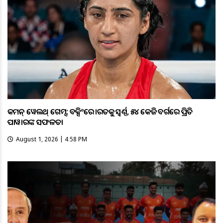
କମନ୍ ୱେଲଥ୍ ଗେମ୍ସ: ବକ୍ସିଂରେ ଭାରତକୁ ସ୍ବର୍ଣ୍ଣ, ୫୪ କେଜି ବର୍ଗରେ ପ୍ରିତି
ପାୱାରଙ୍କ ସଫଳତା
August 1, 2026 | 4:58 PM