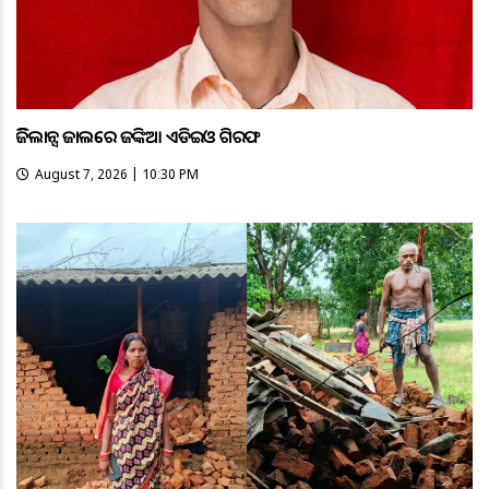
ଭିଜିଲାନ୍ସ ଜାଲରେ ଜଙ୍କିଆ ଏଡିଇଓ ଗିରଫ
August 7, 2026 | 10:30 PM