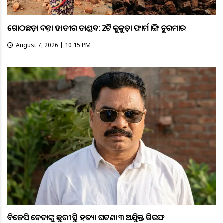
ଗୋଠଛଡ଼ା ଦନ୍ତା ହାତୀର ତାଣ୍ଡବ: 2ଟି କୁକୁଡ଼ା ଫାର୍ମ ଭାଙ୍ଗି ଚୁରମାର
August 7, 2026 | 10:15 PM
ବିଜେପି ନେତାଙ୍କୁ ଛୁରୀ ଭୁସି ହତ୍ୟା ଘଟଣା ୩ ଅଭିଯୁକ୍ତ ଗିରଫ