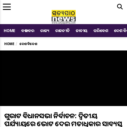
Me
HOME
ବଡ ଖବର
ରାଜ୍ୟ
ରାଜନୀତି
ଜାତୀୟ
ପରିବେଶ
ଦେଶ ବ
HOME
ଦେଶ ବିଦେଶ
ଗୁଜରାଟ ବିଧାନସଭା ନିର୍ବାଚନ: ଦ୍ବିତୀୟ
ପର୍ଯ୍ୟାୟରେ ଭୋଟ ଦେଇ ମତାଧିକାର ସାବ୍ୟସ୍ତ