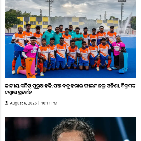
ଜାତୀୟ କନିଷ୍ଠ ପୁରୁଷ ହକି: ପଞ୍ଜାବକୁ ହରାଇ ଫାଇନାଲ୍ରେ ଓଡ଼ିଶା, ବିକ୍ରମଙ୍କ
ଦମ୍ଦାର ପ୍ରଦର୍ଶନ
August 6, 2026 | 10:11 PM