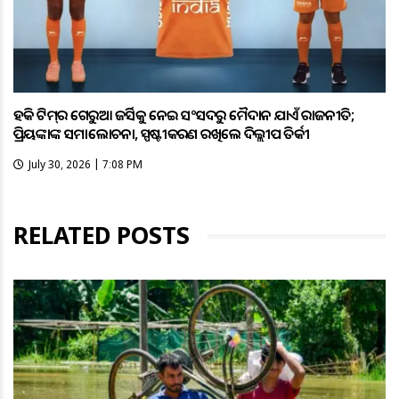
ହକି ଟିମ୍‌ର ଗେରୁଆ ଜର୍ସିକୁ ନେଇ ସଂସଦରୁ ମୈଦାନ ଯାଏଁ ରାଜନୀତି;
ପ୍ରିୟଙ୍କାଙ୍କ ସମାଲୋଚନା, ସ୍ପଷ୍ଟୀକରଣ ରଖିଲେ ଦିଲ୍ଲୀପ ତିର୍କୀ
July 30, 2026 | 7:08 PM
RELATED POSTS