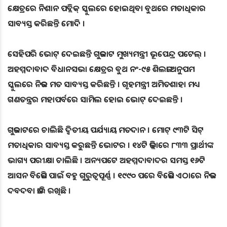
କ୍ଷେତ୍ରରେ ନିଶାନ ପବ୍ଲିକ୍ ସ୍କୁଲରେ ହୋଇଥିବା ବୁଥରେ ମତାଧିକାର
ସାବ୍ୟସ୍ତ କରିଛନ୍ତି ମୋଦି ।
ସେହିପରି ଭୋଟ୍ ଦେଇଛନ୍ତି ଗୁଜରାଟ ମୁଖ୍ୟମନ୍ତ୍ରୀ ଭୂପେନ୍ଦ୍ର ପଟେଲ୍ ।
ଅହମ୍ମଦାବାଦ ବିଧାନସଭା କ୍ଷେତ୍ରର ବୁଥ ନଂ-୯୫ ଶିଲଜା ଅନୁପମ
ସ୍କୁଲରେ ନିଜର ମତ ସାବ୍ୟସ୍ତ କରିଛନ୍ତି । ଗୃହମନ୍ତ୍ରୀ ଅମିତଶାହା ମଧ୍ୟ
ଗଣତନ୍ତ୍ରର ମହାପର୍ବରେ ସାମିଲ ହୋଇ ଭୋଟ୍ ଦେଇଛନ୍ତି ।
ଗୁଜରାଟରେ ଚାଲିଛି ଦ୍ବିତୀୟ ପର୍ଯ୍ୟାୟ ମତଦାନ । ମୋଟ୍ ୯୩ଟି ସିଟ୍
ମତାଧିକାର ସାବ୍ୟସ୍ତ କରୁଛନ୍ତି ଭୋଟର । ୧୪ଟି ଜିଲ୍ଲାରେ ୮୩୩ ପ୍ରାର୍ଥୀଙ୍କ
ଭାଗ୍ୟ ପରୀକ୍ଷା ଚାଲିଛି । ଅନ୍ୟପଟେ ଅହମ୍ମଦାବାଦର ସମସ୍ତ ୧୬ଟି
ଆସନ ବିଜେପି ପାଇଁ ବହୁ ଗୁରୁତ୍ବପୂର୍ଣ୍ଣ । ୧୯୯୦ ପରେ ବିଜେପି ଏଠାରେ ନିଜର
ଦବଦବା ଜାରି ରଖିଛି ।