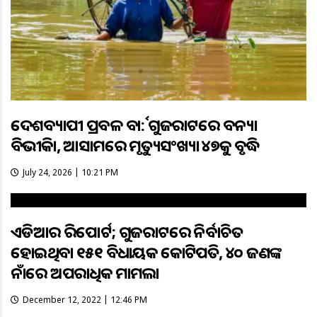
ଦେଶବ୍ୟାପୀ ପ୍ରବଳ ବର୍ଷା: ଗୁଜରାଟରେ ବନ୍ୟା
ବିଭୀଷିକା, ଆସାମରେ ମୃତ୍ୟୁସଂଖ୍ୟା ୪୭କୁ ବୃଦ୍ଧି
July 24, 2026 | 10:21 PM
ଏଡିଆର ରିପୋର୍ଟ; ଗୁଜରାଟରେ ନିର୍ବାଚିତ
ହୋଇଥିବା ୧୫୧ ବିଧାୟକ କୋଟିପତି, ୪୦ ଜଣଙ୍କ
ନାଁରେ ଅପରାଧିକ ମାମଲା
December 12, 2022 | 12:46 PM