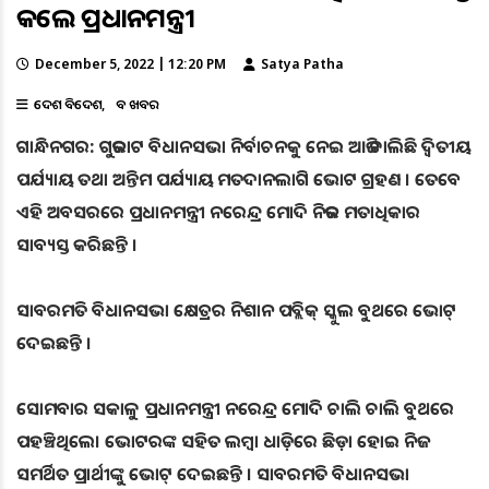
କଲେ ପ୍ରଧାନମନ୍ତ୍ରୀ
December 5, 2022 | 12:20 PM
Satya Patha
ଦେଶ ବିଦେଶ
ବଡ ଖବର
ଗାନ୍ଧିନଗର: ଗୁଜରାଟ ବିଧାନସଭା ନିର୍ବାଚନକୁ ନେଇ ଆଜି ଚାଲିଛି ଦ୍ବିତୀୟ
ପର୍ଯ୍ୟାୟ ତଥା ଅନ୍ତିମ ପର୍ଯ୍ୟାୟ ମତଦାନଲାଗି ଭୋଟ ଗ୍ରହଣ । ତେବେ
ଏହି ଅବସରରେ ପ୍ରଧାନମନ୍ତ୍ରୀ ନରେନ୍ଦ୍ର ମୋଦି ନିଜର ମତାଧିକାର
ସାବ୍ୟସ୍ତ କରିଛନ୍ତି ।
ସାବରମତି ବିଧାନସଭା କ୍ଷେତ୍ରର ନିଶାନ ପବ୍ଲିକ୍ ସ୍କୁଲ ବୁଥରେ ଭୋଟ୍
ଦେଇଛନ୍ତି ।
ସୋମବାର ସକାଳୁ ପ୍ରଧାନମନ୍ତ୍ରୀ ନରେନ୍ଦ୍ର ମୋଦି ଚାଲି ଚାଲି ବୁଥରେ
ପହଞ୍ଚିଥିଲେ। ଭୋଟରଙ୍କ ସହିତ ଲମ୍ବା ଧାଡ଼ିରେ ଛିଡ଼ା ହୋଇ ନିଜ
ସମର୍ଥିତ ପ୍ରାର୍ଥୀଙ୍କୁ ଭୋଟ୍ ଦେଇଛନ୍ତି । ସାବରମତି ବିଧାନସଭା