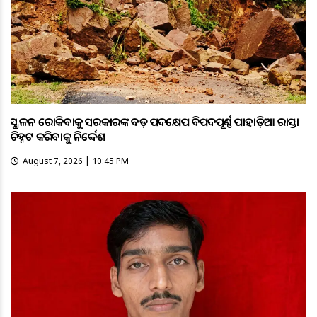
ଭୂସ୍ଖଳନ ରୋକିବାକୁ ସରକାରଙ୍କ ବଡ଼ ପଦକ୍ଷେପ ବିପଦପୂର୍ଣ୍ଣ ପାହାଡ଼ିଆ ରାସ୍ତା
ଚିହ୍ନଟ କରିବାକୁ ନିର୍ଦ୍ଦେଶ
August 7, 2026 | 10:45 PM