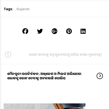
Tags:
Gujarat
ଭୋଟ ଦେବାକୁ ପଦ୍ମପୁରବାସୀଙ୍କୁ ଅପିଲ୍ କଲେ ମୁଖ୍ୟମନ୍ତ୍ରୀ
ମୈନପୁରୀ ଉପନିର୍ବାଚନ; ଅଖିଳେଶ ଓ ଡିମ୍ପଲଙ୍କ ଅଭିଯୋଗ:
ଲୋକଙ୍କୁ ଭୋଟ ଦେବାକୁ ଅଟକାଉଛି ପୋଲିସ