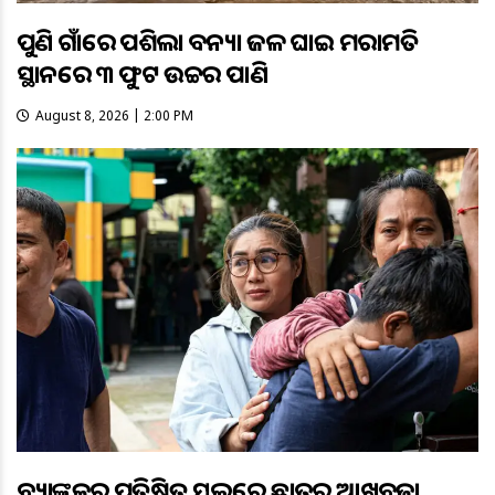
ପୁଣି ଗାଁରେ ପଶିଲା ବନ୍ୟା ଜଳ ଘାଇ ମରାମତି
ସ୍ଥାନରେ ୩ ଫୁଟ ଉଚ୍ଚର ପାଣି
August 8, 2026 | 2:00 PM
ବ୍ୟାଙ୍କକର ପ୍ରତିଷ୍ଠିତ ସ୍କୁଲରେ ଛାତ୍ରର ଆଖିବୁଜା