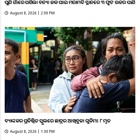
ପୁଣି ଗାଁରେ ପଶିଲା ବନ୍ୟା ଜଳ ଘାଇ ମରାମତି ସ୍ଥାନରେ ୩ ଫୁଟ ଉଚ୍ଚର ପାଣି
August 8, 2026 | 2:00 PM
ବ୍ୟାଙ୍କକର ପ୍ରତିଷ୍ଠିତ ସ୍କୁଲରେ ଛାତ୍ରର ଆଖିବୁଜା ଗୁଳିମାଡ଼: ୮ ମୃତ
August 8, 2026 | 1:30 PM