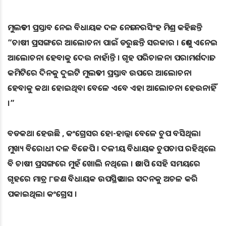
ମୁଲତବୀ ପ୍ରସ୍ତାବ ନେଇ ବିଧାୟକ ଦଳ ନେତା ନରସିଂହ ମିଶ୍ର କହିଛନ୍ତି
“ଚାଷୀ ପ୍ରସଙ୍ଗରେ ଆଲୋଚନା ପାଇଁ ଡରୁଛନ୍ତି ସରକାର । ତେଣୁ ଏନେଇ
ଆଲୋଚନା ହେବାକୁ ଦେଉ ନାହାଁନ୍ତି । ଗୃହ ପରିଚାଳନା ପରାମର୍ଶଦାତା
କମିଟିରେ ଦିନକୁ ଦୁଇଟି ମୁଲତବୀ ପ୍ରସ୍ତାବ ଉପରେ ଆଲୋଚନା
ହେବାକୁ କଥା ହୋଇଥିବା ବେଳେ ଏବେ ଏହା ଆଲୋଚନା ହେଉନାହିଁ
।”
ବଡକଥା ହେଉଛି , କଂଗ୍ରେସର ହୋ-ହାଲ୍ଲା ବେଳେ ଚୁପ ବସିଥିଲା
ମୁଖ୍ୟ ବିରୋଧୀ ଦଳ ବିଜେପି । ଦଳୀୟ ବିଧାୟକ ଚୁପଚାପ ରହିଥିଲେ
ବି ଚାଷୀ ପ୍ରସଙ୍ଗରେ ମୁହଁ ଖୋଲି ନଥିଲେ । ତଥାପି ସେହି ସମୟରେ
ଗୃହରେ ମାତ୍ର ୮ଜଣ ବିଧାୟକ ଉପସ୍ଥିତ ଥାଇ ସଦନକୁ ଅଚଳ କରି
ପକାଇଥିଲା କଂଗ୍ରେସ ।