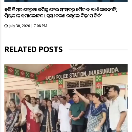
ହକି ଟିମ୍‌ର ଗେରୁଆ ଜର୍ସିକୁ ନେଇ ସଂସଦରୁ ମୈଦାନ ଯାଏଁ ରାଜନୀତି;
ପ୍ରିୟଙ୍କାଙ୍କ ସମାଲୋଚନା, ସ୍ପଷ୍ଟୀକରଣ ରଖିଲେ ଦିଲ୍ଲୀପ ତିର୍କୀ
July 30, 2026 | 7:08 PM
RELATED POSTS