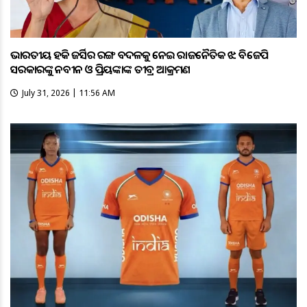
ଭାରତୀୟ ହକି ଜର୍ସିର ରଙ୍ଗ ବଦଳକୁ ନେଇ ରାଜନୈତିକ ଝଡ଼: ବିଜେପି
ସରକାରଙ୍କୁ ନବୀନ ଓ ପ୍ରିୟଙ୍କାଙ୍କ ତୀବ୍ର ଆକ୍ରମଣ
July 31, 2026 | 11:56 AM