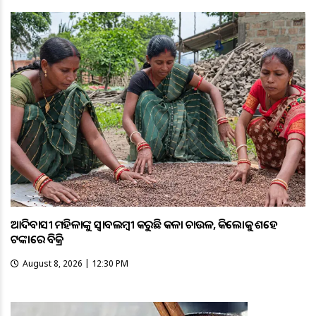
ଆଦିବାସୀ ମହିଳାଙ୍କୁ ସ୍ଵାବଲମ୍ଵୀ କରୁଛି କଳା ଚାଉଳ, କିଲୋକୁ ଶହେ
ଟଙ୍କାରେ ବିକ୍ରି
August 8, 2026 | 12:30 PM