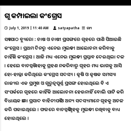
ଗୃହ କମ୍ପାଇଲା କଂଗ୍ରେସ
July 1, 2019 | 11:40 AM
satyapatha
ରାଜ୍ୟ
ସତ୍ୟପାଠ ବ୍ୟୁରୋ : ଚାଷ ଓ ଚାଷୀ ପ୍ରସଙ୍ଗରେ ଗୃହରେ ପାଣି ପିଆଇଛି
କଂଗ୍ରେସ । ପ୍ରଥମ ଦିନରୁ ଏନେଇ ମୁଲତବୀ ଆଲୋଚନା କରିବାକୁ
ଚାହିଁଛି କଂଗ୍ରେସ । ଆଜି ମଧ୍ୟ ଏନେଇ ମୁଲତବୀ ପ୍ରସ୍ତାବ ଦେଇଥିଲା ଦଳ
। ହେଲେ ବାଚସ୍ପତି ଏହାକୁ ଗ୍ରହଣ ନକରିବାରୁ ଗୃହର ମଧ୍ୟ ଭାଗକୁ ଆସି
ହୋ-ହାଲ୍ଲା କରିଥିଲେ କଂଗ୍ରେସ ସଦସ୍ୟ । କୃଷି ଓ କୃଷକ ସମସ୍ୟା
ରାଜ୍ୟର ଏକ ପ୍ରମୁଖ ଓ ଗୁରୁତ୍ୱପୂର୍ଣ୍ଣ ପ୍ରସଙ୍ଗ ହୋଇଥିଲେ ବି ଏ
ସଂପର୍କରେ ଗୃହରେ କାହିଁକି ଆଲୋଚନା ହେଉନାହିଁ ବୋଲି ପାଟି କରି
ବିଧାୟକ ତାରା ପ୍ରସାଦ ବାହିନୀପତି ଓ ଅନ୍ୟ ସଦସ୍ୟମାନେ ଗୃହକୁ ଅଚଳ
କରି ପକାଇଥିଲେ । ଫଳରେ ବାଚସ୍ପତି ଗୃହକୁ ମୁଲତବୀ ରଖିବାକୁ ବାଧ୍ୟ
ହୋଇଥିଲେ ।