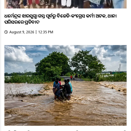
ଧର୍ମେନ୍ଦ୍ରଙ୍କ ଝାରସୁଗୁଡ଼ା ଗସ୍ତ ପୂର୍ବରୁ ବିଜେଡି-କଂଗ୍ରେସ କର୍ମୀ ଅଟକ, ଥାନା
ପରିସରରେ ପ୍ରତିବାଦ
August 9, 2026 | 12:35 PM