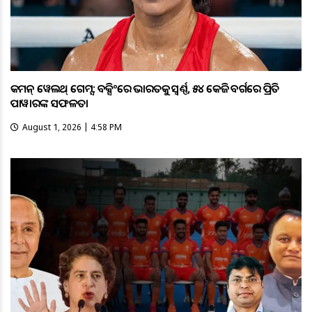
କମନ୍ ୱେଲଥ୍ ଗେମ୍ସ: ବକ୍ସିଂରେ ଭାରତକୁ ସ୍ବର୍ଣ୍ଣ, ୫୪ କେଜି ବର୍ଗରେ ପ୍ରିତି
ପାୱାରଙ୍କ ସଫଳତା
August 1, 2026 | 4:58 PM