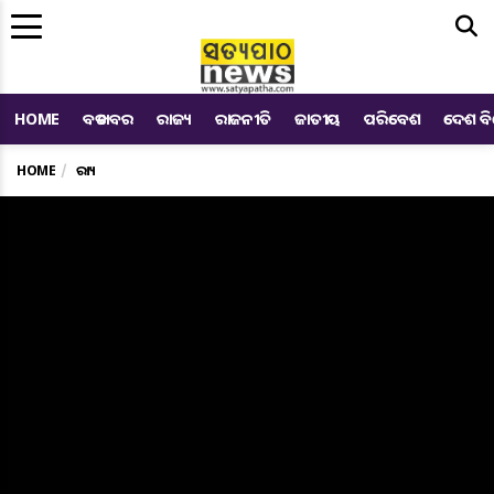
Me
HOME
ବଡ ଖବର
ରାଜ୍ୟ
ରାଜନୀତି
ଜାତୀୟ
ପରିବେଶ
ଦେଶ ବ
HOME
ରାଜ୍ୟ