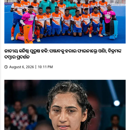
ଜାତୀୟ କନିଷ୍ଠ ପୁରୁଷ ହକି: ପଞ୍ଜାବକୁ ହରାଇ ଫାଇନାଲ୍ରେ ଓଡ଼ିଶା, ବିକ୍ରମଙ୍କ
ଦମ୍ଦାର ପ୍ରଦର୍ଶନ
August 6, 2026 | 10:11 PM