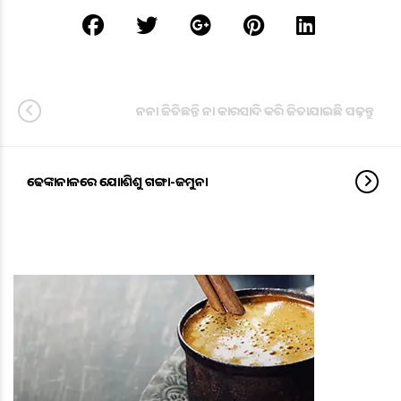
ନନା ଜିତିଛନ୍ତି ନା କାରସାଦି କରି ଜିତାଯାଇଛି ପଢ଼ନ୍ତୁ
ଢେଙ୍କାନାଳରେ ଯୋଡାଶିଶୁ ଗଙ୍ଗା-ଜମୁନା