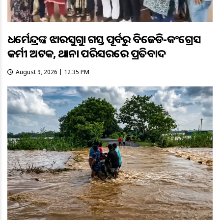
ଧର୍ମେନ୍ଦ୍ରଙ୍କ ଝାରସୁଗୁଡ଼ା ଗସ୍ତ ପୂର୍ବରୁ ବିଜେଡି-କଂଗ୍ରେସ
କର୍ମୀ ଅଟକ, ଥାନା ପରିସରରେ ପ୍ରତିବାଦ
August 9, 2026 | 12:35 PM