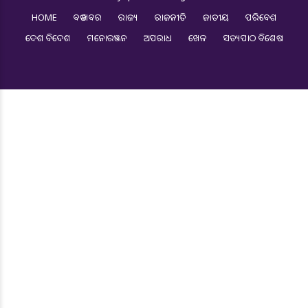
HOME
ବଡ ଖବର
ରାଜ୍ୟ
ରାଜନୀତି
ଜାତୀୟ
ପରିବେଶ
ଦେଶ ବିଦେଶ
ମନୋରଞ୍ଜନ
ଅପରାଧ
ଖେଳ
ସତ୍ୟପାଠ ବିଶେଷ