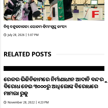
ବିଶ୍ବ ବନ୍ଧୁକଚାଳନା: ସୋନମ-ହିମାଂଶୁଙ୍କୁ କାଂସ୍ୟ
July 28, 2026 | 5:07 PM
RELATED POSTS
କେରଳର ଭିଜିନିଜାମରେ ନିର୍ମାଣାଧୀନ ଆଦାନି ବନ୍ଦରକୁ
ବିରୋଧ ନେଇ ୩୦୦୦ରୁ ଅଧିକ ଲୋକଙ୍କ ବିରୋଧରେ
ମାମଲା ରୁଜୁ
November 28, 2022 | 4:23 PM