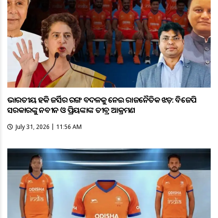
ଭାରତୀୟ ହକି ଜର୍ସିର ରଙ୍ଗ ବଦଳକୁ ନେଇ ରାଜନୈତିକ ଝଡ଼: ବିଜେପି
ସରକାରଙ୍କୁ ନବୀନ ଓ ପ୍ରିୟଙ୍କାଙ୍କ ତୀବ୍ର ଆକ୍ରମଣ
July 31, 2026 | 11:56 AM