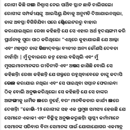
ରୋଗୀ କିଛି ଗଭୀର ନିଶ୍ୱାସ ନେଇ ପାର୍ଥିବ ସ୍ଥାନ ଛାଡି ଚାଲିଗଲେ।
ରୋଗୀଙ୍କ ସମ୍ପର୍କୀୟଙ୍କୁ ଆଇସିୟୁ ଯିବାକୁ ଅନୁମତି ଦିଆଯାଇନଥିଲା,
ତାଙ୍କ ଅବସ୍ଥା ବିଗିଡିଯିବା ପରେ ଭେଣ୍ଟିଲେଟରରୁ ବାହାର
କରାଯାଇଥିଲା। ରେଖା କହିଛନ୍ତି ଯେ ସେ ଏହାର ଅର୍ଥ ହୃଦୟଙ୍ଗମ କରି
ପ୍ରାର୍ଥନାକୁ ପୁରା ପାଠ କରିଥିଲେ। “ଏଥିରେ କୁହାଯାଇଛି ଯେ ଆଲ୍ଲା
ଏବଂ ମହମ୍ମଦ ତାଙ୍କ ଭବିଷ୍ୟ‌ଦ୍‌ବକ୍ତା ବ୍ୟତୀତ ଅନ୍ୟ କୌଣସି ଦେବତା
ନାହାଁନ୍ତି। | ମୁଁ ଦୁବାଇରେ ଜନ୍ମ ହୋଇ ବଢିଥିଲି ଏବଂ ମୁଁ
ମୁସଲମାନମାନଙ୍କର ରୀତିନୀତି ଏବଂ ଅଭ୍ୟାସ ଜାଣିଛି ବୋଲି ସେ
କହିଛନ୍ତି। ରେଖା କହିଛନ୍ତି ଯେ ଗଲ୍ଫରେ ରହୁଥିବାବେଳେ ତାଙ୍କୁ କଦାପି
ଭେଦଭାବ କରାଯାଇ ନଥିଲା ଏବଂ ସେ ପାଇଥିବା ସମ୍ମାନ ଫେରାଇବା
ଠିକ୍ ବୋଲି ଅନୁଭବ କରିଥିଲେ। ସେ କହିଛନ୍ତି ଯେ ସେ ତାଙ୍କର
ଅଙ୍ଗଭଙ୍ଗୀକୁ ଧାର୍ମିକ ଭାବରେ ନୁହେଁ, ବରଂ ମାନବିକତାର କାର୍ଯ୍ୟ ଭାବରେ
ଦେଖନ୍ତି। “କୋଭିଡ -19 ରୋଗୀଙ୍କ ସହ ଏକ ପ୍ରମୁଖ ସମସ୍ୟା ହେଉଛି ଯେ
ସେମାନେ ଏକାକୀ ଏବଂ ବିଚ୍ଛିନ୍ନ ଅନୁଭବ କରୁଛନ୍ତି। ସ୍ୱାସ୍ଥ୍ୟ କର୍ମୀମାନେ
ସେମାନଙ୍କ ପରିବାର ବିନା ସେମାନଙ୍କ ପାଇଁ ଯୋଗାଯୋଗର ଏକମାତ୍ର