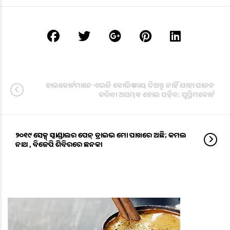
ହାଇକୋର୍ଟମାନେ ଏଭଳି କୋଭିଡ ରାୟ ଦିଅନ୍ତୁ ନାହିଁ ଯାହା ପାଳନ
କରିବା ଅସମ୍ଭଵ ହୋଇ ପଡ଼ିବ; ସୁପ୍ରିମକୋର୍ଟ
୨୦୧୯ ସେକ୍ସ୍ ସ୍କାଣ୍ଡାଲର ପେନ୍ ଡ୍ରାଇଭ ମୋ ପାଖରେ ଅଛି; କମଲ
ନାଥ , ବିଜେପି ଶିବିରରେ ଛନକା