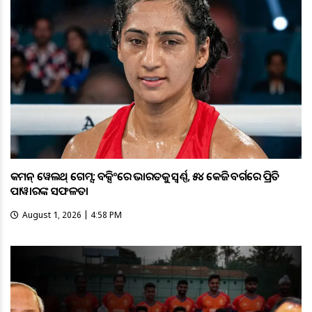
କମନ୍ ୱେଲଥ୍ ଗେମ୍ସ: ବକ୍ସିଂରେ ଭାରତକୁ ସ୍ବର୍ଣ୍ଣ, ୫୪ କେଜି ବର୍ଗରେ ପ୍ରିତି
ପାୱାରଙ୍କ ସଫଳତା
August 1, 2026 | 4:58 PM