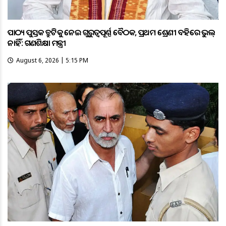
ପାଠ୍ୟ ପୁସ୍ତକ ତ୍ରୁଟିକୁ ନେଇ ଗୁରୁତ୍ବପୂର୍ଣ୍ଣ ବୈଠକ, ପ୍ରଥମ ଶ୍ରେଣୀ ବହିରେ ଭୁଲ୍
ନାହିଁ: ଗଣଶିକ୍ଷା ମନ୍ତ୍ରୀ
August 6, 2026 | 5:15 PM