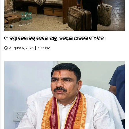
ଅବ୍ୟବସ୍ଥା ନେଇ ଅତିଷ୍ଠ ହେଲେ ଛାତ୍ର, ହଷ୍ଟେଲ ଛାଡ଼ିଲେ ୧୮୦ ପିଲା
August 6, 2026 | 5:35 PM