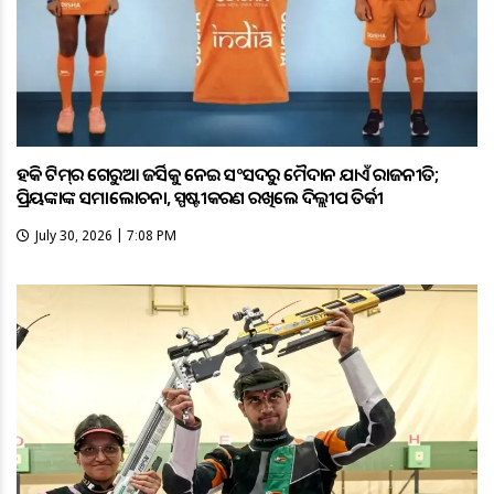
ହକି ଟିମ୍‌ର ଗେରୁଆ ଜର୍ସିକୁ ନେଇ ସଂସଦରୁ ମୈଦାନ ଯାଏଁ ରାଜନୀତି;
ପ୍ରିୟଙ୍କାଙ୍କ ସମାଲୋଚନା, ସ୍ପଷ୍ଟୀକରଣ ରଖିଲେ ଦିଲ୍ଲୀପ ତିର୍କୀ
July 30, 2026 | 7:08 PM