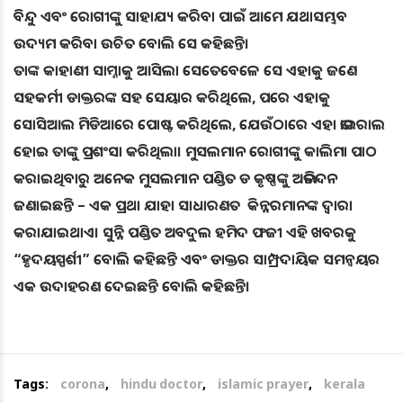
ବିନ୍ଦୁ ଏବଂ ରୋଗୀଙ୍କୁ ସାହାଯ୍ୟ କରିବା ପାଇଁ ଆମେ ଯଥାସମ୍ଭବ
ଉଦ୍ୟମ କରିବା ଉଚିତ ବୋଲି ସେ କହିଛନ୍ତି।
ତାଙ୍କ କାହାଣୀ ସାମ୍ନାକୁ ଆସିଲା ସେତେବେଳେ ସେ ଏହାକୁ ଜଣେ
ସହକର୍ମୀ ଡାକ୍ତରଙ୍କ ସହ ସେୟାର କରିଥିଲେ, ପରେ ଏହାକୁ
ସୋସିଆଲ ମିଡିଆରେ ପୋଷ୍ଟ କରିଥିଲେ, ଯେଉଁଠାରେ ଏହା ଭାଇରାଲ
ହୋଇ ତାଙ୍କୁ ପ୍ରଶଂସା କରିଥିଲା। ମୁସଲମାନ ରୋଗୀଙ୍କୁ କାଲିମା ପାଠ
କରାଇଥିବାରୁ ଅନେକ ମୁସଲମାନ ପଣ୍ଡିତ ଡ କୃଷ୍ଣଙ୍କୁ ଅଭିନନ୍ଦନ
ଜଣାଇଛନ୍ତି – ଏକ ପ୍ରଥା ଯାହା ସାଧାରଣତ କିନ୍ନରମାନଙ୍କ ଦ୍ୱାରା
କରାଯାଇଥାଏ। ସୁନ୍ନି ପଣ୍ଡିତ ଅବଦୁଲ ହମିଦ ଫଜୀ ଏହି ଖବରକୁ
“ହୃଦୟସ୍ପର୍ଶୀ” ବୋଲି କହିଛନ୍ତି ଏବଂ ଡାକ୍ତର ସାମ୍ପ୍ରଦାୟିକ ସମନ୍ୱୟର
ଏକ ଉଦାହରଣ ଦେଇଛନ୍ତି ବୋଲି କହିଛନ୍ତି।
Tags:
corona
,
hindu doctor
,
islamic prayer
,
kerala