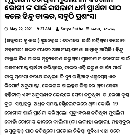
ରୋଗୀ ଙ୍କ ପାଇଁ ଇସଲାମ ଧର୍ମ ପ୍ରାର୍ଥନା ପାଠ
କଲେ ହିନ୍ଦୁ ଡାକ୍ତର, ସବୁଠି ପ୍ରଶଂସା
May 22, 2021 | 9:27 AM
Satya Patha
କରୋନା
ଜାତୀୟ
(ସତ୍ଯପାଠ ବ୍ୟୁରୋ) ଭୁବନେଶ୍ୱର : ଦେଶରେ ଜାରି ରହିଥିବା କରୋନା
ମହାମାରୀ ସଙ୍କଟ ମଧ୍ୟରେ ଅଭାବନୀୟ ଘଟଣା ସାମ୍ନାକୁ ଆସିଛି । ହିନ୍ଦୁ
ଡାକ୍ତର ଯିଏ ତାଙ୍କର ମୃତ୍ୟୁବରଣ କରୁଥିବା ମୁସଲମାନ ରୋଗୀଙ୍କ ପାଇଁ
ଇସଲାମୀୟ ପ୍ରାର୍ଥନା କରିଥିଲେ, ତାଙ୍କର ଏହି କରୁଣ କାର୍ଯ୍ୟ ପାଇଁ
ତାଙ୍କୁ ପ୍ରଶଂସା କରାଯାଇଥିଲା। ଦି ନ୍ୟୁ ଇଣ୍ଡିଆନ୍ ଏକ୍ସପ୍ରେସ୍ର ଏକ
ରିପୋର୍ଟ ଅନୁଯାୟୀ, କେରଳର ପାଲକ୍କଡ ଜିଲ୍ଲାରେ ଥିବା ସେଭାନା
ହସ୍ପିଟାଲ୍ ଏବଂ ଅନୁସନ୍ଧାନ କେନ୍ଦ୍ରରେ ସେବା କରୁଥିବା ଡ ,ରେଖା କୃଷ୍ଣ
ଦୁଇ ସପ୍ତାହରୁ ଅଧିକ ସମୟ ଭେଣ୍ଟିଲେଟରରେ ଥିବା କୋଭିଡ -19
ରୋଗୀଙ୍କ ପାଇଁ ପ୍ରାର୍ଥନା କରିଥିଲେ। ମୃତ୍ୟୁବରଣ କରିଥିବା ମୁସଲିମ
କୋଭିଡ ରୋଗୀଙ୍କ କାନରେ କାଲିମା (ଲା ଇଲାହା ଇଲ୍ଲାଲା, ମହମ୍ମଦୁର
ରସୁଲୁଲ୍ଲା) ପାଠ କରିଥିଲେ। ଘରୋଇ ଚିକିତ୍ସା ସୁବିଧା ଏହା ପରେ