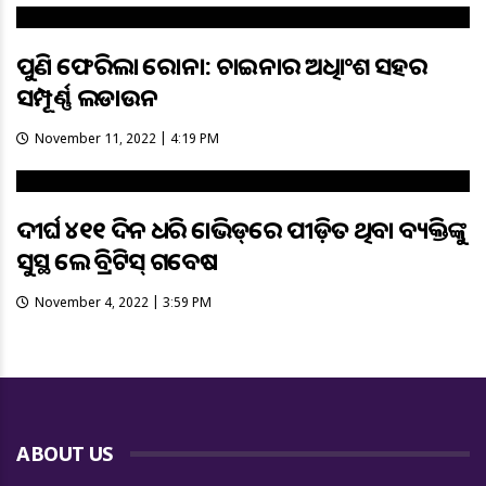
ପୁଣି ଫେରିଲା କରୋନା: ଚାଇନାର ଅଧିକାଂଶ ସହର
ସମ୍ପୂର୍ଣ୍ଣ ଲକଡାଉନ
November 11, 2022 | 4:19 PM
ଦୀର୍ଘ ୪୧୧ ଦିନ ଧରି କୋଭିଡ୍‌ରେ ପୀଡ଼ିତ ଥିବା ବ୍ୟକ୍ତିଙ୍କୁ
ସୁସ୍ଥ କଲେ ବ୍ରିଟିସ୍‌ ଗବେଷକ
November 4, 2022 | 3:59 PM
ABOUT US