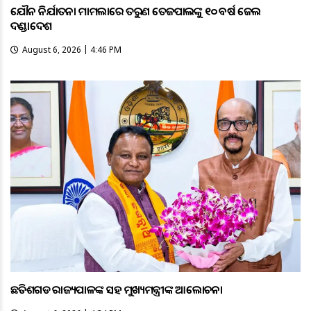
ଯୌନ ନିର୍ଯାତନା ମାମଲାରେ ତରୁଣ ତେଜପାଲଙ୍କୁ ୧୦ ବର୍ଷ ଜେଲ
ଦଣ୍ଡାଦେଶ
August 6, 2026 | 4:46 PM
ଛତିଶଗଡ ରାଜ୍ୟପାଳଙ୍କ ସହ ମୁଖ୍ୟମନ୍ତ୍ରୀଙ୍କ ଆଲୋଚନା