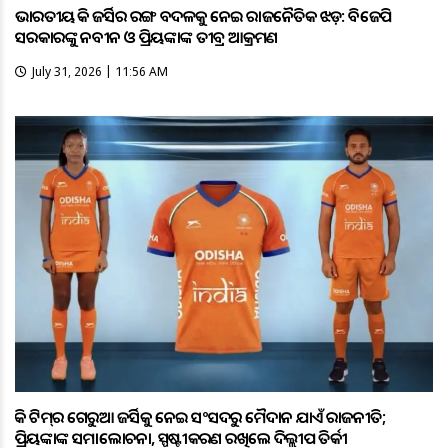
ଭାରତୀୟ ହକି ଜର୍ସିର ରଙ୍ଗ ବଦଳକୁ ନେଇ ରାଜନୈତିକ ଝଡ଼: ବିଜେପି
ସରକାରଙ୍କୁ ନବୀନ ଓ ପ୍ରିୟଙ୍କାଙ୍କ ତୀବ୍ର ଆକ୍ରମଣ
July 31, 2026 | 11:56 AM
ହକି ଟିମ୍‌ର ଗେରୁଆ ଜର୍ସିକୁ ନେଇ ସଂସଦରୁ ମୈଦାନ ଯାଏଁ ରାଜନୀତି;
ପ୍ରିୟଙ୍କାଙ୍କ ସମାଲୋଚନା, ସ୍ପଷ୍ଟୀକରଣ ରଖିଲେ ଦିଲ୍ଲୀପ ତିର୍କୀ