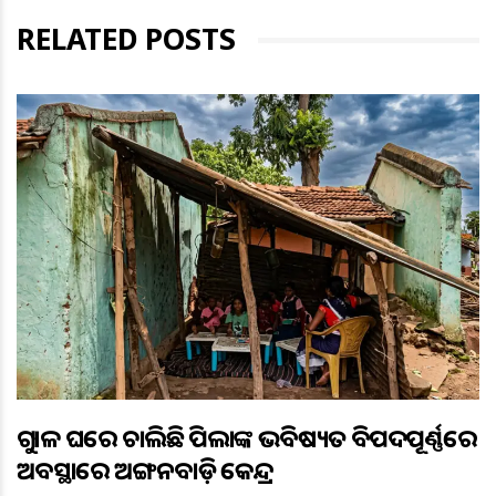
RELATED POSTS
ଗୁହାଳ ଘରେ ଚାଲିଛି ପିଲାଙ୍କ ଭବିଷ୍ୟତ ବିପଦପୂର୍ଣ୍ଣରେ
ଅବସ୍ଥାରେ ଅଙ୍ଗନବାଡ଼ି କେନ୍ଦ୍ର