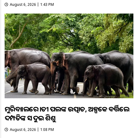
August 6, 2026 | 1:43 PM
ମୁରିବାହାଲରେ ହାତୀ ପଲଙ୍କ ଉତ୍ପାତ, ଅଳ୍ପକେ ବର୍ତ୍ତିଲେ
ଦମ୍ପତିଙ୍କ ସହ ଦୁଇ ଶିଶୁ
August 6, 2026 | 1:08 PM