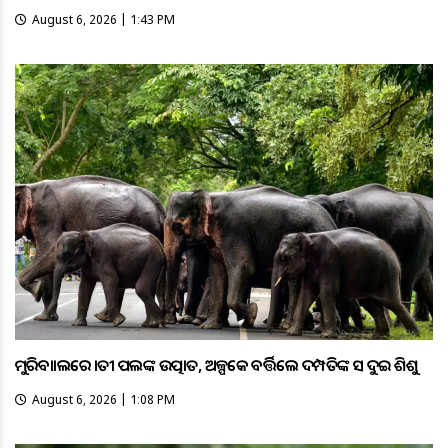
August 6, 2026 | 1:43 PM
ମୁରିବାହାଲରେ ହାତୀ ପଲଙ୍କ ଉତ୍ପାତ, ଅଳ୍ପକେ ବର୍ତ୍ତିଲେ ଦମ୍ପତିଙ୍କ ସହ ଦୁଇ ଶିଶୁ
August 6, 2026 | 1:08 PM