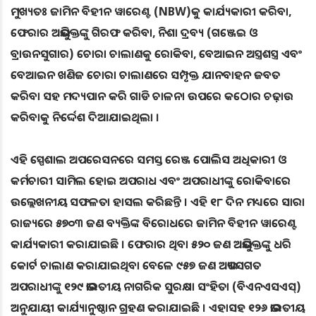
ମୁଖ୍ୟତଃ ଜାମିନ ବିହୀନ ୱାରେଣ୍ଟ (NBW)କୁ କାର୍ଯ୍ୟକାରୀ କରିବା,
ଫେରାର ଅଭିଯୁକ୍ତଙ୍କୁ ଗିରଫ କରିବା, ନିଶା ଦ୍ରବ୍ୟ (ଗଞ୍ଜେଇ ଓ
ବ୍ରାଉନସୁଗାର) ଚୋରା ଚାଲାଣକୁ ରୋକିବା, ବେଆଇନ ଅସ୍ତ୍ରଶସ୍ତ୍ର ଏବଂ
ବେଆଇନ ଖଣିଜ ଚୋରା ଚାଲାଣରେ ସମ୍ପୃକ୍ତ ଯାନବାହନ ଜବତ
କରିବା ସହ ମଦ୍ୟପାନ କରି ଗାଡି ଚାଳନା ଉପରେ କଠୋର ଚଢ଼ାଉ
କରିବାକୁ ନିର୍ଦ୍ଦେଶ ଦିଆଯାଇଥିଲା ।
ଏହି ସ୍ପେଶାଲ ଅପରେସନରେ ସମସ୍ତ ରେଞ୍ଜ ପୋଲିସ ଅଧିକାରୀ ଓ
କର୍ମଚାରୀ ସାମିଲ ହୋଇ ଅପରାଧ ଏବଂ ଅପରାଧୀଙ୍କୁ ରୋକିବାରେ
ଉଲ୍ଲେଖନୀୟ ସଫଳତା ହାସଲ କରିଛନ୍ତି । ଏହି ୧୮ ଦିନ ମଧ୍ୟରେ ସାରା
ରାଜ୍ୟରେ ୫୭୦୩ ଜଣ ବ୍ୟକ୍ତିଙ୍କ ବିରୋଧରେ ଜାମିନ ବିହୀନ ୱାରେଣ୍ଟ
କାର୍ଯ୍ୟକାରୀ କରାଯାଇଛି । ଫେରାର ଥିବା ୫୨୦ ଜଣ ଅଭିଯୁକ୍ତଙ୍କୁ ଧରି
କୋର୍ଟ ଚାଲାଣ କରାଯାଇଥିବା ବେଳେ ୯୫୭ ଜଣ ଅଭ୍ୟାସଗତ
ଅପରାଧୀଙ୍କୁ ୧୨୯ ଭାରତୀୟ ନାଗରିକ ସୁରକ୍ଷା ସଂହିତା (ବିଏନଏସଏସ୍‌)
ଅନୁଯାୟୀ କାର୍ଯ୍ୟାନୁଷ୍ଠାନ ଗ୍ରହଣ କରାଯାଇଛି । ଏହାସହ ୧୨୬ ଭାରତୀୟ