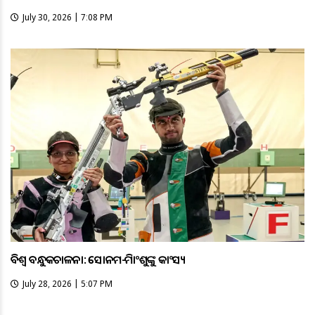
July 30, 2026 | 7:08 PM
ବିଶ୍ବ ବନ୍ଧୁକଚାଳନା: ସୋନମ-ହିମାଂଶୁଙ୍କୁ କାଂସ୍ୟ
July 28, 2026 | 5:07 PM