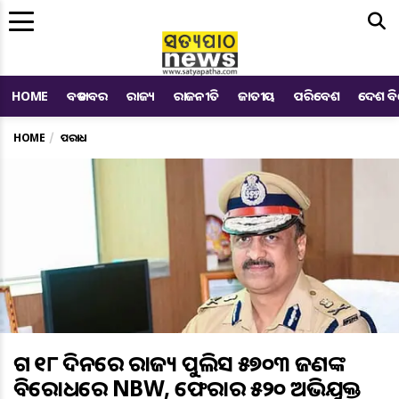
Me
HOME
ବଡ ଖବର
ରାଜ୍ୟ
ରାଜନୀତି
ଜାତୀୟ
ପରିବେଶ
ଦେଶ ବ
HOME
ଅପରାଧ
ଗତ ୧୮ ଦିନରେ ରାଜ୍ୟ ପୁଲିସ ୫୭୦୩ ଜଣଙ୍କ
ବିରୋଧରେ NBW, ଫେରାର ୫୨୦ ଅଭିଯୁକ୍ତ