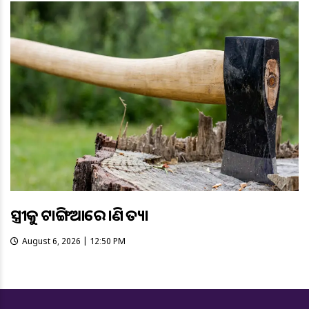
ସ୍ତ୍ରୀକୁ ଟାଙ୍ଗିଆରେ ହାଣି ହତ୍ୟା
August 6, 2026 | 12:50 PM