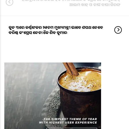
ଆଲମ ଖାନ୍ ଓ ତାଙ୍କ ବାପା ଗିରଫ
ଜୁନ ୩ରେ କର୍ଣ୍ଣାଟକର ୨୫ତମ ମୁଖ୍ୟମନ୍ତ୍ରୀ ଭାବେ ଶପଥ ନେବେ
ବରିଷ୍ଠ କଂଗ୍ରେସ ନେତା ଡିକେ ଶିବ କୁମାର