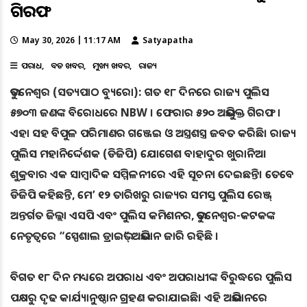
ଗିରଫ
May 30, 2026 | 11:17 AM
Satyapatha
ଅପରାଧ
ବଡ ଖବର
ମୁଖ୍ୟ ଖବର
ରାଜ୍ୟ
ଭୁବନେଶ୍ୱର (ସତ୍ୟପାଠ ବ୍ୟୁରୋ): ଗତ ୧୮ ଦିନରେ ରାଜ୍ୟ ପୁଲିସ
୫୭୦୩ ଜଣଙ୍କ ବିରୋଧରେ NBW । ଫେରାର ୫୨୦ ଅଭିଯୁକ୍ତ ଗିରଫ ।
ଏହା ସହ ବିପୁଳ ପରିମାଣର ଗଞ୍ଜେଇ ଓ ଅସ୍ତ୍ରଶସ୍ତ୍ର ଜବତ କରିଛି। ରାଜ୍ୟ
ପୁଲିସ ମହାନିର୍ଦ୍ଦେଶକ (ଡିଜିପି) ଯୋଗେଶ ବାହାଦୁର ଖୁରାନିଆ
ଶୁକ୍ରବାର ଏକ ସାମ୍ବାଦିକ ସମ୍ମିଳନୀରେ ଏହି ସୂଚନା ଦେଇଛନ୍ତି। ତେବେ
ଡିଜିପି କହିଛନ୍ତି, ମେ’ ୧୨ ତାରିଖରୁ ରାଜ୍ୟର ସମସ୍ତ ପୁଲିସ ରେଞ୍ଜ୍‌
ଅନ୍ତର୍ଗତ ଜିଲ୍ଲା ଏସପି ଏବଂ ପୁଲିସ କମିଶନର, ଭୁବନେଶ୍ଵର-କଟକଙ୍କ
ନେତୃତ୍ଵରେ “ସ୍ପେଶାଲ ଡ୍ରାଇଭ୍” ଅଭିଯାନ ଜାରି ରହିଛି ।
ବିଗତ ୧୮ ଦିନ ମଧ୍ୟରେ ଅପରାଧ ଏବଂ ଅପରାଧୀଙ୍କ ବିରୁଦ୍ଧରେ ପୁଲିସ
ପକ୍ଷରୁ ଦୃଢ କାର୍ଯ୍ୟାନୁଷ୍ଠାନ ଗ୍ରହଣ କରାଯାଇଛି। ଏହି ଅଭିଯାନରେ