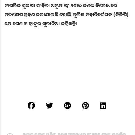
ନାଗରିକ ସୁରକ୍ଷା ସଂହିତା ଅନୁଯାୟୀ ୨୬୨୦ ଜଣଙ୍କ ବିରୋଧରେ
ପଦକ୍ଷେପ ଗ୍ରହଣ କରାଯାଇଛି ବୋଲି ପୁଲିସ ମହାନିର୍ଦ୍ଦେଶକ (ଡିଜିପି)
ଯୋଗେଶ ବାହାଦୁର ଖୁରାନିଆ କହିଛନ୍ତି।
ହାଇଦ୍ରାବାଦର ଓକିଲ ହତ୍ୟା ମାମଲାରେ କଂଗ୍ରେସ ନେତା ମୁଜାହିଦ୍