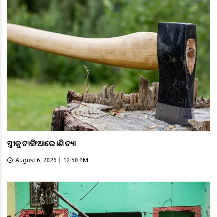
ସ୍ତ୍ରୀକୁ ଟାଙ୍ଗିଆରେ ହାଣି ହତ୍ୟା
August 6, 2026 | 12:50 PM