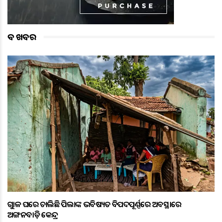
ବଡ ଖବର
ଗୁହାଳ ଘରେ ଚାଲିଛି ପିଲାଙ୍କ ଭବିଷ୍ୟତ ବିପଦପୂର୍ଣ୍ଣରେ ଅବସ୍ଥାରେ
ଅଙ୍ଗନବାଡ଼ି କେନ୍ଦ୍ର