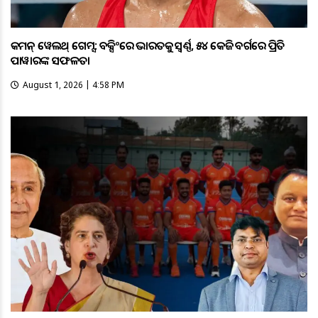
କମନ୍ ୱେଲଥ୍ ଗେମ୍ସ: ବକ୍ସିଂରେ ଭାରତକୁ ସ୍ବର୍ଣ୍ଣ, ୫୪ କେଜି ବର୍ଗରେ ପ୍ରିତି
ପାୱାରଙ୍କ ସଫଳତା
August 1, 2026 | 4:58 PM