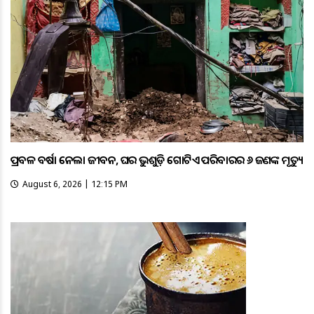
ପ୍ରବଳ ବର୍ଷା ନେଲା ଜୀବନ, ଘର ଭୁଶୁଡ଼ି ଗୋଟିଏ ପରିବାରର ୬ ଜଣଙ୍କ ମୃତ୍ୟୁ
August 6, 2026 | 12:15 PM