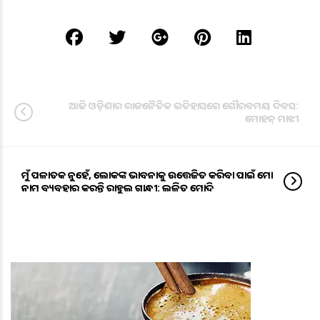
ଆଜି ଓଡ଼ିଶାର ରାଜନୈତିକ ଇତିହାସରେ ଗୌରବମୟ ଦିବସ:
ମୋହନ୍ ମାଝୀ
ମୁଁ ପଳାତକ ନୁହେଁ, ଲୋକଙ୍କ ଭାବନାକୁ ଉତ୍ତେଜିତ କରିବା ପାଇଁ ମୋ
ନାମ ବ୍ୟବହାର କରନ୍ତି ରାହୁଲ ଗାନ୍ଧୀ: ଲଳିତ ମୋଦି