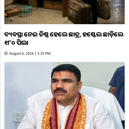
ଅବ୍ୟବସ୍ଥା ନେଇ ଅତିଷ୍ଠ ହେଲେ ଛାତ୍ର, ହଷ୍ଟେଲ ଛାଡ଼ିଲେ
୧୮୦ ପିଲା
August 6, 2026 | 5:35 PM