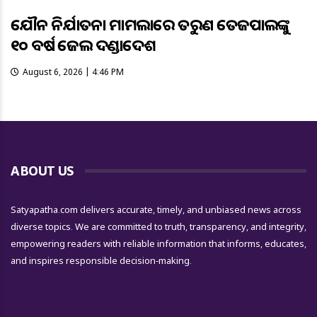
ଯୌନ ନିର୍ଯାତନା ମାମଲାରେ ତରୁଣ ତେଜପାଲଙ୍କୁ
୧୦ ବର୍ଷ ଜେଲ ଦଣ୍ଡାଦେଶ
August 6, 2026 | 4:46 PM
ABOUT US
Satyapatha.com delivers accurate, timely, and unbiased news across
diverse topics. We are committed to truth, transparency, and integrity,
empowering readers with reliable information that informs, educates,
and inspires responsible decision-making.