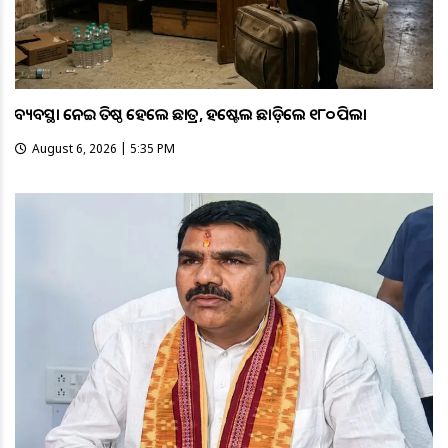
ଅବ୍ୟବସ୍ଥା ନେଇ ଅତିଷ୍ଠ ହେଲେ ଛାତ୍ର, ହଷ୍ଟେଲ ଛାଡ଼ିଲେ ୧୮୦ ପିଲା
August 6, 2026 | 5:35 PM