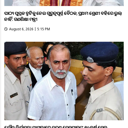
ପାଠ୍ୟ ପୁସ୍ତକ ତ୍ରୁଟିକୁ ନେଇ ଗୁରୁତ୍ବପୂର୍ଣ୍ଣ ବୈଠକ, ପ୍ରଥମ ଶ୍ରେଣୀ ବହିରେ ଭୁଲ୍
ନାହିଁ: ଗଣଶିକ୍ଷା ମନ୍ତ୍ରୀ
August 6, 2026 | 5:15 PM
ଯୌନ ନିର୍ଯାତନା ମାମଲାରେ ତରୁଣ ତେଜପାଲଙ୍କୁ ୧୦ ବର୍ଷ ଜେଲ