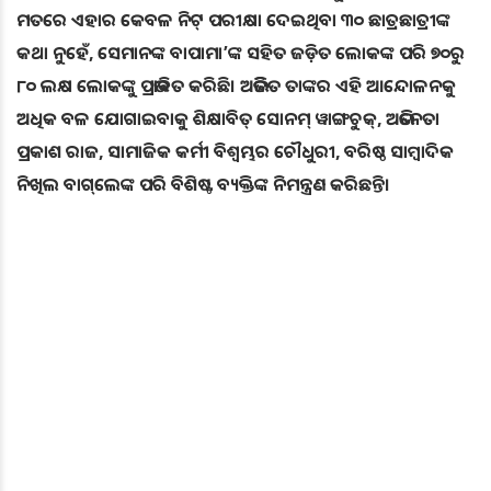
ମତରେ ଏହାର କେବଳ ନିଟ୍‌ ପରୀକ୍ଷା ଦେଇଥିବା ୩୦ ଛାତ୍ରଛାତ୍ରୀଙ୍କ
କଥା ନୁହେଁ, ସେମାନଙ୍କ ବାପାମା’ଙ୍କ ସହିତ ଜଡ଼ିତ ଲୋକଙ୍କ ପରି ୭୦ରୁ
୮୦ ଲକ୍ଷ ଲୋକଙ୍କୁ ପ୍ରଭାବିତ କରିଛି। ଅଭିଜିତ ତାଙ୍କର ଏହି ଆନ୍ଦୋଳନକୁ
ଅଧିକ ବଳ ଯୋଗାଇବାକୁ ଶିକ୍ଷାବିତ୍‌ ସୋନମ୍‌ ୱାଙ୍ଗଚୁକ୍‌, ଅଭିନେତା
ପ୍ରକାଶ ରାଜ, ସାମାଜିକ କର୍ମୀ ବିଶ୍ବମ୍ଭର ଚୌଧୁରୀ, ବରିଷ୍ଠ ସାମ୍ବାଦିକ
ନିଖିଲ ବାଗ୍‌ଲେଙ୍କ ପରି ବିଶିଷ୍ଟ ବ୍ୟକ୍ତିଙ୍କ ନିମନ୍ତ୍ରଣ କରିଛନ୍ତି।