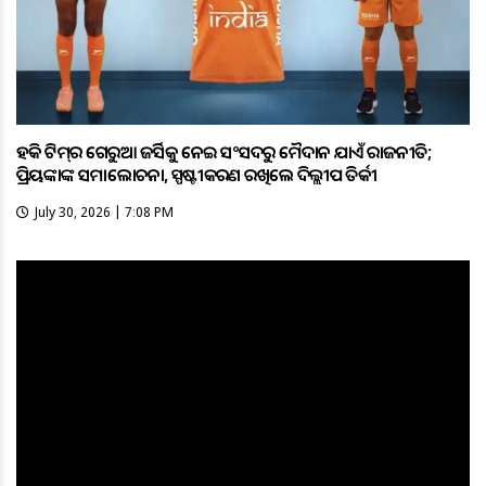
ହକି ଟିମ୍‌ର ଗେରୁଆ ଜର୍ସିକୁ ନେଇ ସଂସଦରୁ ମୈଦାନ ଯାଏଁ ରାଜନୀତି;
ପ୍ରିୟଙ୍କାଙ୍କ ସମାଲୋଚନା, ସ୍ପଷ୍ଟୀକରଣ ରଖିଲେ ଦିଲ୍ଲୀପ ତିର୍କୀ
July 30, 2026 | 7:08 PM