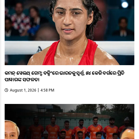
କମନ୍ ୱେଲଥ୍ ଗେମ୍ସ: ବକ୍ସିଂରେ ଭାରତକୁ ସ୍ବର୍ଣ୍ଣ, ୫୪ କେଜି ବର୍ଗରେ ପ୍ରିତି
ପାୱାରଙ୍କ ସଫଳତା
August 1, 2026 | 4:58 PM