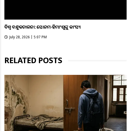
ବିଶ୍ବ ବନ୍ଧୁକଚାଳନା: ସୋନମ-ହିମାଂଶୁଙ୍କୁ କାଂସ୍ୟ
July 28, 2026 | 5:07 PM
RELATED POSTS