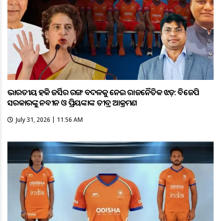
ଭାରତୀୟ ହକି ଜର୍ସିର ରଙ୍ଗ ବଦଳକୁ ନେଇ ରାଜନୈତିକ ଝଡ଼: ବିଜେପି
ସରକାରଙ୍କୁ ନବୀନ ଓ ପ୍ରିୟଙ୍କାଙ୍କ ତୀବ୍ର ଆକ୍ରମଣ
July 31, 2026 | 11:56 AM