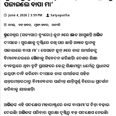
ପଳାଇଲେ ବାପା ମା’
June 4, 2026 | 3:59 PM
Satyapatha
ଜାତୀୟ
ବଡ ଖବର
ମୁଖ୍ୟ ଖବର
ରାଜନୀତି
ଭୁବନେଶ୍ୱର (ସତ୍ୟପାଠ ବ୍ୟୁରୋ):ଜୁନ ୬ରେ ଭାରତ ଆସୁଛନ୍ତି ଅଭିଜିତ
ଦୀପକେ । ସୁରକ୍ଷାକୁ ଦୃଷ୍ଟିରେ ରଖି ଘର ଛାଡ଼ି ଅଜ୍ଞାତ ସ୍ଥାନକୁ
ପଳାଇଲେ ବାପା ମା’ । ସେପଟେ ଜୁନ୍ ୬ରେ ତାଙ୍କ ସମର୍ଥକଙ୍କୁ
ବିମାନବନ୍ଦରରେ ଭେଟିବାକୁ ନିବେଦନ କରିଛନ୍ତି। ଦେଶର ଶିକ୍ଷା
ବ୍ୟବସ୍ଥାରେ ଥିବା ତ୍ରୁଟି ପ୍ରସଙ୍ଗରେ କେନ୍ଦ୍ର ଶିକ୍ଷାମନ୍ତ୍ରୀ ଧର୍ମେନ୍ଦ୍ର ପ୍ରଧାନଙ୍କ
ଇସ୍ତଫା ଦାବି କରିବେ। ଦୀପକେ ତାଙ୍କ ସମର୍ଥକଙ୍କ ସହିତ
ଯନ୍ତରମନ୍ତରଠାରୁ ବିମାନବନ୍ଦର ପର୍ଯ୍ୟନ୍ତ ଶାନ୍ତିପୂର୍ଣ୍ଣ ବିରୋଧ ପ୍ରଦର୍ଶନ
କରିବାକୁ ଯାଉଛନ୍ତି।
ଅଭିଜିତ୍‌ଙ୍କ ଏହି ପଦକ୍ଷେପ ମହାରାଷ୍ଟ୍ରରେ ତାଙ୍କ ବାପାମା’ଙ୍କ ଚିନ୍ତା ବଢ଼ାଇ
ଦେଇଛି। ଅଭିଜିତଙ୍କ ପରିବାର ସୁରକ୍ଷା ଦୃଷ୍ଟିରୁ ବଡ଼ ପଦକ୍ଷେପ ନେଇଛି।