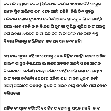
ଛତ୍ରପତି ସମ୍ଭାଜୀ ନଗର (ଔରଙ୍ଗାବାଦର)ର ଏମ୍‌ଆଇଡିସି ବାଲୁଜ
ଅଞ୍ଚଳ ସ୍ଥିତ ଅଭିଜିତ୍‌ଙ୍କ ଘର ଏବେ ଖାଲି ପଡ଼ିଛି। କିଛି ଦିନ ପୂର୍ବରୁ
ପରିବାର ଲୋକ ଚୁପ୍‌ଚାପ୍‌ କୌଣସି ଅଜ୍ଞାତ ସ୍ଥାନକୁ ଚାଲି ଯାଇଛନ୍ତି।
ଘରେ ଏବେ କେହି ନାହାନ୍ତି,ତଥାପି ସୁରକ୍ଷା ଦୃଷ୍ଟିରୁ ପୁଲିସ ତାଙ୍କ ଘରକୁ
ଜଗି ରହିଛି। ଅଭିଜିତଙ୍କ ବାପା ଭଗବାନରାଓ ଦୀପକେ ମହାରାଷ୍ଟ୍ର ଶିଳ୍ପ
ବିକାଶ ନିଗମରୁ ଇଞ୍ଜିନିୟର ଭାବେ ଅବସର ନେଇଛନ୍ତି।
ସେ ତାଙ୍କ ପୁଅର ଏହି ପଦକ୍ଷେପକୁ ନେଇ ଚିନ୍ତିତ ଅଛନ୍ତି। ତେବେ ଅଭିଜିତ
ଆଇନ କାନୁନ ବିଷୟରେ ଭଲ ଭାବରେ ଅବଗତ ଅଛନ୍ତି ଓ ସେ ଆଇନ
ବିରୋଧରେ କୌଣସି କାର୍ୟ୍ୟ କରିବେ ନାହିଁ ବୋଲି ଭରସା ଦେଇଥିବା
ତାଙ୍କ ବାପା କହିଛନ୍ତି। ସେପଟେ ଓକିଲ ତଥା ମାନବାଧିକାର କର୍ମୀ
ଅସିମ୍‌ ସରୋଦେ କହିଛନ୍ତି, ବୁଧବାର ଅଭିଜିତ ତାଙ୍କୁ ସମର୍ଥନ ମାଗି ଫୋନ
କରିଥିଲେ।
ଅଭିଜିତ ଦୀପ୍‌କେ କହିଛନ୍ତି ସେ ଗିରଫ ହେବାକୁ ପ୍ରସ୍ତୁତ ଅଛନ୍ତି। ତାଙ୍କ