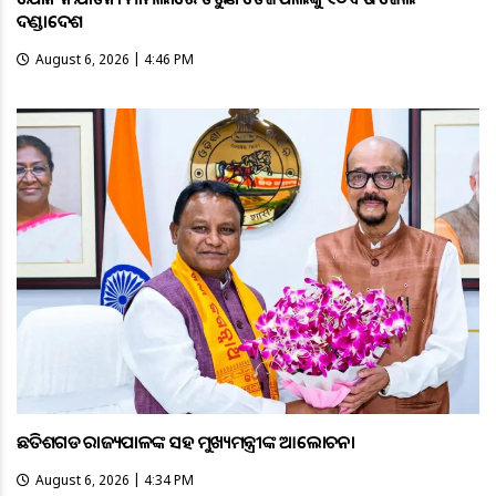
ଦଣ୍ଡାଦେଶ
August 6, 2026 | 4:46 PM
ଛତିଶଗଡ ରାଜ୍ୟପାଳଙ୍କ ସହ ମୁଖ୍ୟମନ୍ତ୍ରୀଙ୍କ ଆଲୋଚନା
August 6, 2026 | 4:34 PM