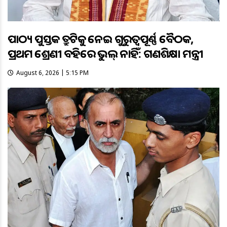
ପାଠ୍ୟ ପୁସ୍ତକ ତ୍ରୁଟିକୁ ନେଇ ଗୁରୁତ୍ବପୂର୍ଣ୍ଣ ବୈଠକ,
ପ୍ରଥମ ଶ୍ରେଣୀ ବହିରେ ଭୁଲ୍ ନାହିଁ: ଗଣଶିକ୍ଷା ମନ୍ତ୍ରୀ
August 6, 2026 | 5:15 PM