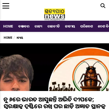
Me
HOME
ବଡ ଖବର
ରାଜ୍ୟ
ରାଜନୀତି
ଜାତୀୟ
ପରିବେଶ
ଦେଶ ବ
HOME
ଜାତୀୟ
ଜୁନ ୬ରେ ଭାରତ ଆସୁଛନ୍ତି ଅଭିଜିତ ଦୀପକେ;
ସୁରକ୍ଷାକୁ ଦୃଷ୍ଟିରେ ରଖି ଘର ଛାଡ଼ି ଅଜ୍ଞାତ ସ୍ଥାନକୁ