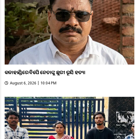
କଳାହାଣ୍ଡିରେ ବିଜେପି ନେତାଙ୍କୁ ଛୁରୀ ଭୂସି ହତ୍ୟା
August 6, 2026 | 10:04 PM