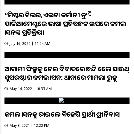
“ମିଷ୍ଟର ହିଟଲର, ଏଇଟା ଜର୍ମାନୀ ନୁହଁ”-
ପାର୍ଲିଆମେଣ୍ଟରେ ଭାଷା ପ୍ରତିବନ୍ଧକ ଉପରେ କମଲ
ହାସନଙ୍କ ପ୍ରତିକ୍ରିୟା
July 16, 2022 | 11:54 AM
ଆଗାମୀ ଫିଲ୍ମକୁ ନେଇ ବିବାଦରେ ଛନ୍ଦି ହେଲେ ସାଉଥ୍
ସୁପରଷ୍ଟାର କମଲ ହାସନ: ଥାନାରେ ମାମଲା ରୁଜୁ
May 14, 2022 | 10:33 AM
କମଲ ହାସନକୁ ହରାଇଲେ ବିଜେପି ପ୍ରାର୍ଥୀ ଶ୍ରୀନିବାସ
May 3, 2021 | 12:22 PM