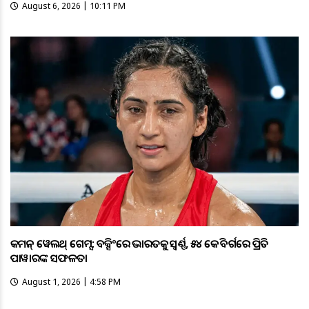
August 6, 2026 | 10:11 PM
କମନ୍ ୱେଲଥ୍ ଗେମ୍ସ: ବକ୍ସିଂରେ ଭାରତକୁ ସ୍ବର୍ଣ୍ଣ, ୫୪ କେଜି ବର୍ଗରେ ପ୍ରିତି
ପାୱାରଙ୍କ ସଫଳତା
August 1, 2026 | 4:58 PM