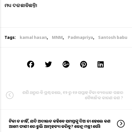
ମଧ୍ୟ ଦଳଛାଡିଛନ୍ତି।
Tags:
kamal hasan
,
MNM
,
Padmapriya
,
Santosh babu
ଶଶି ଥରୁର ବି ପ୍ରଶ୍ନ କଲେ, ୧୨ ରୁ ୧୬ ସପ୍ତାହ ଟିକା ବ୍ୟବଧାନ ପଛର
ବୈଜ୍ଞାନିକ କାରଣ କଣ ?
ଟିକା ତ ନାହିଁ, ଯଦି ଅଦାଲତ କହିବେ ସମସ୍ତଙ୍କୁ ଦିଅ ତା ହେଲେ କଣ
ଆମେ ଫାଶୀ ରେ ଝୁଲି ଆତ୍ମହତ୍ୟା କରିବୁ? କେନ୍ଦ୍ର ମନ୍ତ୍ରୀ ଗୌଡା