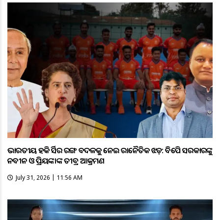
ଭାରତୀୟ ହକି ଜର୍ସିର ରଙ୍ଗ ବଦଳକୁ ନେଇ ରାଜନୈତିକ ଝଡ଼: ବିଜେପି ସରକାରଙ୍କୁ
ନବୀନ ଓ ପ୍ରିୟଙ୍କାଙ୍କ ତୀବ୍ର ଆକ୍ରମଣ
July 31, 2026 | 11:56 AM