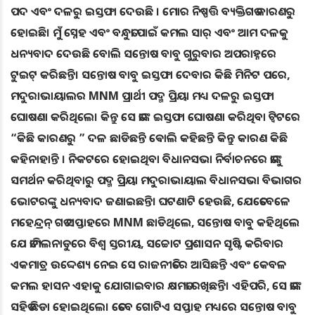
ପଦ ଏବଂ ଦଳରୁ ଇସ୍ତଫା ଦେଉଛି । ମୋର ନିଷ୍ପତ୍ତି ବ୍ୟକ୍ତିଗତ କାରଣରୁ
ହୋଇଛି। ମୁଁ ସ୍ନେହ ଏବଂ ବନ୍ଧୁତା ପାଇଁ କମଲ ସାର୍ ଏବଂ ଆମ ଦଳକୁ
ଧନ୍ୟବାଦ ଦେଉଛି ବୋଲି ସନ୍ତୋଷ ବାବୁ ଗୁରୁବାର ଅପରାହ୍ନରେ
ଟୁଇଟ୍ କରିଛନ୍ତି। ସନ୍ତୋଷ ବାବୁ ଇସ୍ତଫା ଦେବାର କିଛି ମିନିଟ ପରେ,
ମଦୁରାଭାୟାଲର MNM ପ୍ରାର୍ଥୀ ପଦ୍ମ ପ୍ରିୟା ମଧ୍ୟ ଦଳରୁ ଇସ୍ତଫା
ଘୋଷଣା କରିଥିଲେ। କିନ୍ତୁ ସେ ତାଙ୍କ ଇସ୍ତଫା ଘୋଷଣା କରିଥିବା ଟ୍ୱିଟରେ
“କିଛି କାରଣରୁ ” ଦଳ ଛାଡିଛନ୍ତି ଵୋଲି କହିଛନ୍ତି କିନ୍ତୁ କାରଣ କିଛି
କହିନାହାନ୍ତି । ନିକଟରେ ହୋଇଥିବା ବିଧାନସଭା ନିର୍ବାଚନରେ ​​ତାଙ୍କୁ
ସମର୍ଥନ କରିଥିବାରୁ ପଦ୍ମ ପ୍ରିୟା ମଦୁରାଭାୟାଲ ବିଧାନସଭା ବିଭାଗର
ଭୋଟରଙ୍କୁ ଧନ୍ୟବାଦ ଜଣାଇଛନ୍ତି। ଘଟଣାଟି ହେଉଛି, ଯେତେବେଳେ
ମହେନ୍ଦ୍ରନ୍ ଗତ ସପ୍ତାହରେ MNM ଛାଡିଥିଲେ, ସନ୍ତୋଷ ବାବୁ କହିଥିଲେ
ଯେ ତାମିଲନାଡୁରେ ବିଶ୍ୱ ସ୍ତରୀୟ, ସଚ୍ଚୋଟ ପ୍ରଶାସନ ସୃଷ୍ଟି କରିବାର
ଏକମାତ୍ର ଉଦ୍ଦେଶ୍ୟ ନେଇ ସେ ରାଜନୀତିରେ ଆସିଛନ୍ତି ଏବଂ କେବଳ
କମଲ ହାସନ ଏହାକୁ ଯୋଗାଇବାର କ୍ଷମତା ରଖିଛନ୍ତି। ଏହିପରି, ସେ ତାଙ୍କ
ସହିତ ଛିଡା ହୋଇଥିଲେ। ତେବେ ଗୋଟିଏ ସପ୍ତାହ ମଧ୍ୟରେ ସନ୍ତୋଷ ବାବୁ