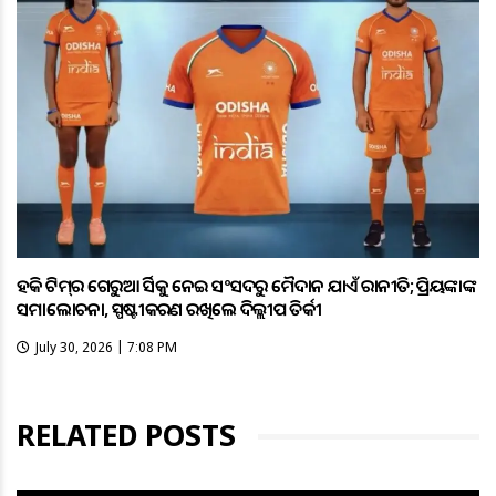
ହକି ଟିମ୍‌ର ଗେରୁଆ ଜର୍ସିକୁ ନେଇ ସଂସଦରୁ ମୈଦାନ ଯାଏଁ ରାଜନୀତି; ପ୍ରିୟଙ୍କାଙ୍କ
ସମାଲୋଚନା, ସ୍ପଷ୍ଟୀକରଣ ରଖିଲେ ଦିଲ୍ଲୀପ ତିର୍କୀ
July 30, 2026 | 7:08 PM
RELATED POSTS