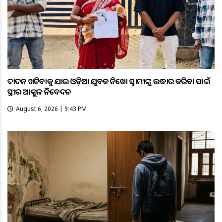
ଦାଦନ ଖଟିବାକୁ ଯାଇ ଓଡ଼ିଆ ଯୁବକ ନିଖୋଜ ସ୍ବାମୀଙ୍କୁ ଉଦ୍ଧାର କରିବା ପାଇଁ
ସ୍ତ୍ରୀର ଆକୁଳ ନିବେଦନ
August 6, 2026 | 9:43 PM