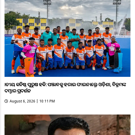
ଜାତୀୟ କନିଷ୍ଠ ପୁରୁଷ ହକି: ପଞ୍ଜାବକୁ ହରାଇ ଫାଇନାଲ୍ରେ ଓଡ଼ିଶା, ବିକ୍ରମଙ୍କ
ଦମ୍ଦାର ପ୍ରଦର୍ଶନ
August 6, 2026 | 10:11 PM