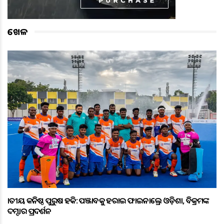
ଖେଳ
ଜାତୀୟ କନିଷ୍ଠ ପୁରୁଷ ହକି: ପଞ୍ଜାବକୁ ହରାଇ ଫାଇନାଲ୍ରେ ଓଡ଼ିଶା, ବିକ୍ରମଙ୍କ
ଦମ୍ଦାର ପ୍ରଦର୍ଶନ