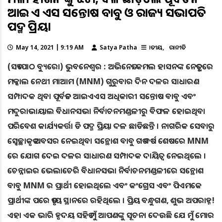
ଆଇ ଏ ଏସ ସନ୍ତୋଷ ବାବୁ ଓ ରାଜ୍ୟ ସଭାପତି
ପଦ୍ମ ପ୍ରିୟା
May 14, 2021 | 9:19 AM
Satya Patha
ଜାତୀୟ
ରାଜନୀତି
(ସତ୍ୟପାଠ ବ୍ୟୁରୋ) ଭୁବନେଶ୍ୱର : ଅଭିନେତା କମଲ ହାସନଙ୍କ ନେତୃତ୍ୱରେ
ମକ୍କାଲ ନେଥୀ ମାଆମ (MNM) ଗୁରୁବାର ଦିନ ଦଳର ସାଧାରଣ
ସମ୍ପାଦକ ଥିବା ପୂର୍ବତନ ଆଇଏଏସ ଅଧିକାରୀ ସନ୍ତୋଷ ବାବୁ ଏବଂ
ମଦୁରାଭାୟାଲ ବିଧାନସଭା ନିର୍ବାଚନମଣ୍ଡଳୀରୁ ବିଫଳ ହୋଇଥିବା
ପରିବେଶ କାର୍ଯ୍ୟକର୍ତ୍ତା ଡି ପଦ୍ମ ପ୍ରିୟା ଦଳ ଛାଡିଛନ୍ତି । ନାଗରିକ ସେବାରୁ
ସ୍ବେଚ୍ଛାକୃତ ଅବସର ନେଇଥିବା ସନ୍ଥୋଶ ବାବୁ ଗତ ବର୍ଷ ଶେଷରେ MNM
ରେ ଯୋଗ ଦେଇ ଦଳର ସାଧାରଣ ସମ୍ପାଦକ ଦାୟିତ୍ୱ ନେଇଥିଲେ ।
ଚେନ୍ନାଇର ଭେଲାଚେରି ବିଧାନସଭା ନିର୍ବାଚନମଣ୍ଡଳୀରେ ସନ୍ଥୋଶ
ବାବୁ MNM ର ପ୍ରାର୍ଥୀ ହୋଇଥିଲେ ଏବଂ କଂଗ୍ରେସ ଏବଂ ପିଏମକେ
ପ୍ରାର୍ଥୀଙ୍କ ପରେ ତୃତୀୟ ସ୍ଥାନରେ ରହିଥିଲେ । ପ୍ରିୟ ବନ୍ଧୁଗଣ, ଶୁଭ ଅପରାହ୍ନ!
ଏହା ଏକ ଭାରି ହୃଦୟ ସହିତ ମୁଁ ଆପଣଙ୍କୁ ସୂଚନା ଦେଉଛି ଯେ ମୁଁ ମୋର