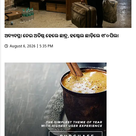
ଅବ୍ୟବସ୍ଥା ନେଇ ଅତିଷ୍ଠ ହେଲେ ଛାତ୍ର, ହଷ୍ଟେଲ ଛାଡ଼ିଲେ ୧୮୦ ପିଲା
August 6, 2026 | 5:35 PM