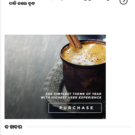
ଦାବି କଲେ ବୃଦ୍ଧ
ବଡ ଖବର