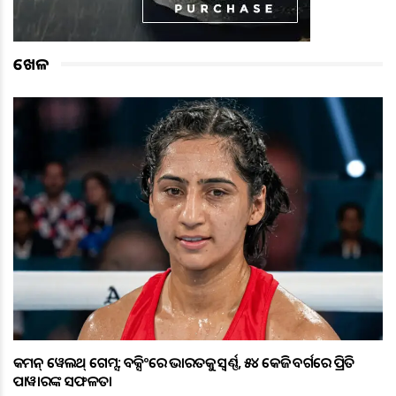
ଖେଳ
କମନ୍ ୱେଲଥ୍ ଗେମ୍ସ: ବକ୍ସିଂରେ ଭାରତକୁ ସ୍ବର୍ଣ୍ଣ, ୫୪ କେଜି ବର୍ଗରେ ପ୍ରିତି
ପାୱାରଙ୍କ ସଫଳତା