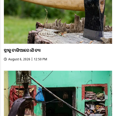
ସ୍ତ୍ରୀକୁ ଟାଙ୍ଗିଆରେ ହାଣି ହତ୍ୟା
August 6, 2026 | 12:50 PM