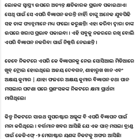
ଲୋକଙ୍କ ସ୍ୱାସ୍ଥ୍ୟ ଉପରେ ଅତ୍ୟନ୍ତ କ୍ଷତିକାରକ ପ୍ରଭାବ ପକାଇଥାଏ।
ସେଥି ପାଇଁ ସେ ଏପରି ବିଜ୍ଞାପନ କରନ୍ତି ନାହିଁ। ତାଙ୍କୁ ଅନେକ ଯୁବପିଢି
ସହ ତାଙ୍କ ପ୍ୟାନ୍ସମାନେ ମଧ୍ୟ ଫଲୋ କରୁଛନ୍ତି। ଏହା କରିବା ଦ୍ବାରା ତାଙ୍କ
ଉପରେ ଖରାପ ପ୍ରଭାବ ପକାଇବା । ଏହି ସବୁକୁ ନଜରରେ ରଖି ବୋଲି
ଏପରି ବିଜ୍ଞାପନ ନକରିବା ପାଇଁ ନିଷ୍ପତ୍ତି ନେଇଛନ୍ତି ।
ତେବେ ନିକଟରେ ଏପରି କେ ଵିଜ୍ଞାପନକୁ ନେଇ ସୋସିଆଲ ମିଡିଆରେ
ଖୁବ୍‌ ଟ୍ରୋଲ ହୋଇଥିଲେ ଅଜୟ ଦେବଗନ, ଶାହାରୁଖ ଖାନ ଏବଂ
ଅକ୍ଷୟ କୁମାର | ଯାହା ଫଳରେ ଅକ୍ଷୟ କୁମାର ବିଜ୍ଞାପନ ତଥା ପାନ
ମସଲାର ଘଟଣା ପରେ ପ୍ରଶଂସକଙ୍କ ନିକଟରେ କ୍ଷମା ପ୍ରାର୍ଥନା
ମାଗିଥିଲେ।
କିନ୍ତୁ ନିକଟରେ ସାଉଥ ସୁପରଷ୍ଟାର ଅଲ୍ଲୁଙ୍କ ବି ଏପରି ବିଜ୍ଞାପନ ପାଇଁ
ମନା କରିଥିଲେ । ବର୍ତ୍ତମାନ ଖବର ଆସିଛି ଯେ ଏକ ପାନ୍ ମସଲା ବ୍ରାଣ୍ଡ
ପାଇଁ କେଜିଏଫ୍ -୨ ମେଗାଷ୍ଟାର ୟଶଙ୍କ ନିକଟକୁ ଅଫର ଆସିଛି।