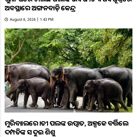
ଅବସ୍ଥାରେ ଅଙ୍ଗନବାଡ଼ି କେନ୍ଦ୍ର
August 6, 2026 | 1:43 PM
ମୁରିବାହାଲରେ ହାତୀ ପଲଙ୍କ ଉତ୍ପାତ, ଅଳ୍ପକେ ବର୍ତ୍ତିଲେ
ଦମ୍ପତିଙ୍କ ସହ ଦୁଇ ଶିଶୁ