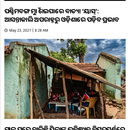
ପଶ୍ଚିମବଙ୍ଗ ମୁହାଁ ହୋଇପାରେ ବାତ୍ୟା ‘ୟାସ୍’:
ଆସନ୍ତାକାଲି ଅପରାହ୍ନରୁ ଓଡ଼ିଶାରେ ପଡ଼ିବ ପ୍ରଭାବ
May 23, 2021 | 8:28 AM
ଗୁହାଳ ଘରେ ଚାଲିଛି ପିଲାଙ୍କ ଭବିଷ୍ୟତ ବିପଦପୂର୍ଣ୍ଣରେ