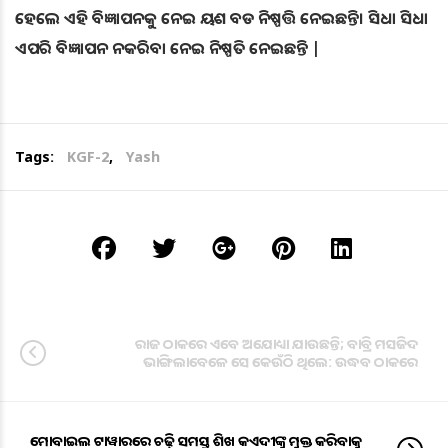
ହେଲେ ଏହି ବିଜ୍ଞାପନକୁ ନେଇ ୟଶ ବଡ ନିଷ୍ପତ୍ତି ନେଇଛନ୍ତି। ସିଧା ସିଧା
ଏପରି ବିଜ୍ଞାପନ ନକରିବା ନେଇ ନିଷ୍ପତି ନେଇଛନ୍ତି |
Tags:
KGF-2
,
Yash
ରାଜ ଠାକରେ ଏବେ ଅଯୋଧ୍ୟା ଯାଉଛନ୍ତି; ବାବ୍ରି ମସଜିଦ
ଭାଙ୍ଗିଲାବେଳେ ସେ କେଉଁଠି ଥିଲେ: ଉଦ୍ଧବ ଠାକରେ
ମୋବାଇଲ ଟାୱାରରେ ଚଢ଼ି ସମସ୍ତ ଶିଖ କଏଦୀଙ୍କୁ ମୁକ୍ତ କରିବାକୁ