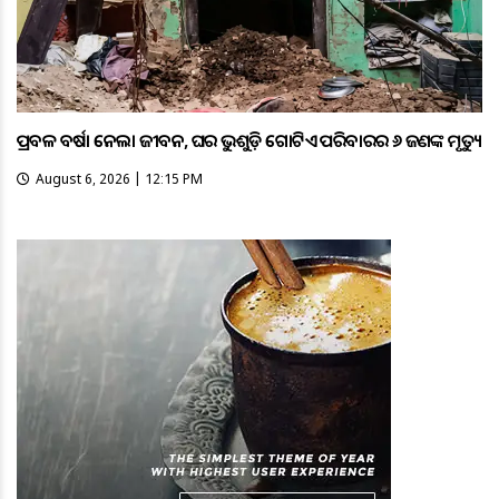
ପ୍ରବଳ ବର୍ଷା ନେଲା ଜୀବନ, ଘର ଭୁଶୁଡ଼ି ଗୋଟିଏ ପରିବାରର ୬ ଜଣଙ୍କ ମୃତ୍ୟୁ
August 6, 2026 | 12:15 PM