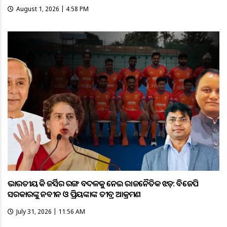
August 1, 2026 | 4:58 PM
ଭାରତୀୟ ହକି ଜର୍ସିର ରଙ୍ଗ ବଦଳକୁ ନେଇ ରାଜନୈତିକ ଝଡ଼: ବିଜେପି
ସରକାରଙ୍କୁ ନବୀନ ଓ ପ୍ରିୟଙ୍କାଙ୍କ ତୀବ୍ର ଆକ୍ରମଣ
July 31, 2026 | 11:56 AM