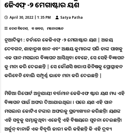
କେଜିଏଫ୍ -୨ ମେଗାଷ୍ଟାର ୟଶ
April 30, 2022 | 1:35 PM
Satya Patha
ଦେଶ ବିଦେଶ
ବଡ ଖବର
ମନୋରଞ୍ଜନ
ନୂଆଦିଲ୍ଳୀ : ଚର୍ଚାରେ କେଜିଏଫ୍ -୨ ମେଗାଷ୍ଟାର ୟଶ | ଅଜୟ
ଦେବଗନ, ଶାହାରୁଖ ଖାନ ଏବଂ ଅକ୍ଷୟ କୁମାରଙ୍କ ପରି ତାଙ୍କ ପାଖକୁ
ଏକ ପାନ ମସଲାର ବିଜ୍ଞାପନ ଆସିଥିବା ବେଳେ, ସେ ସେହି ବିଜ୍ଞାପନ
କୁ ମନା କରି ଦେଇଛନ୍ତି | ସେ କୌଣସି ଖରାପ ଜିନିଷକୁ ପ୍ରୋତ୍ସାହନ
କରିବେନି ବୋଲି ସମ୍ପୂର୍ଣ୍ଣ ଭାବେ ମନା କରି ଦେଇଛନ୍ତି |
ମିଡିଆ ରିପୋର୍ଟ ଅନୁଯାୟୀ ବର୍ତ୍ତମାନ କେଜିଏଫ ଷ୍ଟାର ୟଶ ମଧ୍ୟ ଏହି
ବିଜ୍ଞାପନ ପାଇଁ ଅଫର ଦିଆଯାଇଥିଲା । ପରେ ୟଶ ଏହି ପାନ
ମସଲାର କୋଟିଏ ଟଙ୍କାର ଅଫରକୁ ପ୍ରତ୍ୟାଖ୍ୟାନ କରିଛନ୍ତି। ୟଶଙ୍କ
ଏହି ସବୁକୁ ସମ୍ଭାଳୁଥିବା ଏଜେନ୍ସି ଏହି ବିଷୟରେ ସୂଚନା ଦେଇଛନ୍ତି।
ଅର୍ଜୁନ୍‌ ବାନାର୍ଜି ଏକ ବିବୃତ୍ତି ଜାରୀ କରି କହିଛନ୍ତି କି ଏହି ଦ୍ରବ୍ୟ