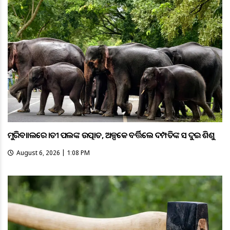
ମୁରିବାହାଲରେ ହାତୀ ପଲଙ୍କ ଉତ୍ପାତ, ଅଳ୍ପକେ ବର୍ତ୍ତିଲେ ଦମ୍ପତିଙ୍କ ସହ ଦୁଇ ଶିଶୁ
August 6, 2026 | 1:08 PM