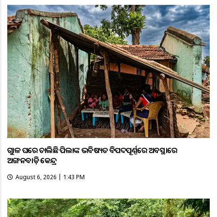
ଗୁହାଳ ଘରେ ଚାଲିଛି ପିଲାଙ୍କ ଭବିଷ୍ୟତ ବିପଦପୂର୍ଣ୍ଣରେ ଅବସ୍ଥାରେ
ଅଙ୍ଗନବାଡ଼ି କେନ୍ଦ୍ର
August 6, 2026 | 1:43 PM