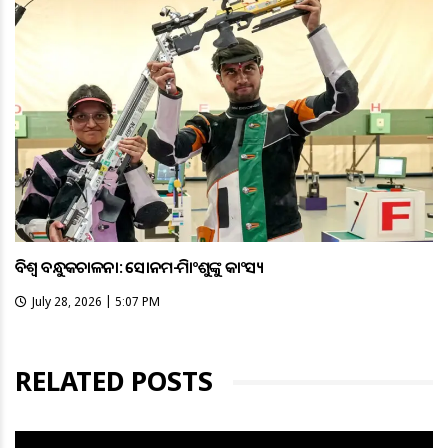
ବିଶ୍ବ ବନ୍ଧୁକଚାଳନା: ସୋନମ-ହିମାଂଶୁଙ୍କୁ କାଂସ୍ୟ
July 28, 2026 | 5:07 PM
RELATED POSTS