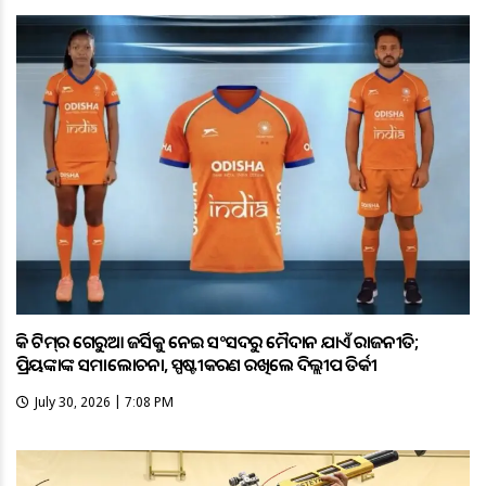
ହକି ଟିମ୍‌ର ଗେରୁଆ ଜର୍ସିକୁ ନେଇ ସଂସଦରୁ ମୈଦାନ ଯାଏଁ ରାଜନୀତି;
ପ୍ରିୟଙ୍କାଙ୍କ ସମାଲୋଚନା, ସ୍ପଷ୍ଟୀକରଣ ରଖିଲେ ଦିଲ୍ଲୀପ ତିର୍କୀ
July 30, 2026 | 7:08 PM