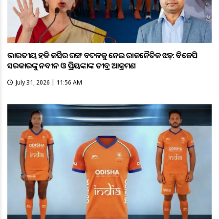
ଭାରତୀୟ ହକି ଜର୍ସିର ରଙ୍ଗ ବଦଳକୁ ନେଇ ରାଜନୈତିକ ଝଡ଼: ବିଜେପି
ସରକାରଙ୍କୁ ନବୀନ ଓ ପ୍ରିୟଙ୍କାଙ୍କ ତୀବ୍ର ଆକ୍ରମଣ
July 31, 2026 | 11:56 AM