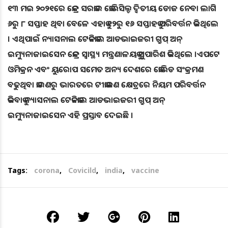
୧୩ ମଇ ୨୦୨୧ରେ କେନ୍ଦ୍ର ସରକାର କୋଭିସିଲ୍ଡ ଦ୍ବିତୀୟ ଡୋଜ ନେବା ଲାଗି
୬ରୁ ୮ ସପ୍ତାହ ଥିବା ବେଳେ ଏହାକୁ ୧୨ରୁ ୧୬ ସପ୍ତାହକୁ ପରିବର୍ତ୍ତନ କରିଥିଲେ
। ଏଥିପାଇଁ ନ୍ୟାସନାଲ ଟେକନିକାଲ ଆଡଭାଇଜରୀ ଗ୍ରୁପ୍‌ ଅନ୍‌
ଇମ୍ୟୁନାଜାଇସେନ କେନ୍ଦ୍ର ସ୍ବାସ୍ଥ୍ୟ ମନ୍ତ୍ରଣାଳୟକୁ ସୁପାରିଶ କରିଥିଲେ ।ଏପଟେ
ଓମିକ୍ରନ ଏବଂ ୟୁରୋପ ସମେତ ଅନ୍ୟ ଦେଶରେ କୋଭିଡ ସଂକ୍ରମଣ
ବଢୁଥିବା କାରଣରୁ ଭାରତରେ ଟୀକାକରଣ କ୍ଷେତ୍ରରେ ନିୟମ ପରିବର୍ତ୍ତନ
କରିବାକୁ ନ୍ୟାସନାଲ ଟେକନିକାଲ ଆଡଭାଇଜରୀ ଗ୍ରୁପ୍‌ ଅନ୍‌
ଇମ୍ୟୁନାଜାଇସେନ ଏହି ପ୍ରସ୍ତାବ ଦେଇଛି ।
Tags:
corona
,
Covicild
,
india
,
vaccine