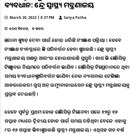
ବ୍ୟବଧାନ: କେନ୍ଦ୍ର ସ୍ବାସ୍ଥ୍ୟ ମନ୍ତ୍ରଣାଳୟ
March 20, 2022 | 8:37 PM
Satya Patha
ଦେଶ ବିଦେଶ
ବଡ ଖବର
କରୋନା କୁ ମାତ୍ ଦେବା ପାଇଁ ଜୋର୍ ଧରିଛି ଟୀକାକରଣ ପକ୍ରିୟା । ତେବେ
ଟୀକାକରଣ ବ୍ୟବସ୍ଥାରେ କିଛି ପରିବର୍ତ୍ତନ ହେବା କୁ ଯାଉଛି । କେନ୍ଦ୍ର ସ୍ବାସ୍ଥ୍ୟ
ମନ୍ତ୍ରଣାଳୟ ପକ୍ଷରୁ ଆରଂଭ ହୋଇଯାଇଛି ପ୍ରସ୍ତୁତି । ଖାସ କରି କୋଭିସିଲ୍ଡ
ଟିକାକୁ ନେଇ ନିୟମରେ ପରିବର୍ତ୍ତନ କରାଯିବ । କୋଭିସିଲ୍ଡ ଟିକା ପ୍ରଦାନରେ ଥିବା
ସମୟ ବ୍ୟବଧାନକୁ ପରିବର୍ତ୍ତନ କରାଯିବା ନେଇ ନ୍ୟାସନାଲ ଟେକନିକାଲ
ଆଡଭାଇଜରୀ ଗ୍ରୁପ୍‌ ଅନ୍‌ ଇମ୍ୟୁନାଜାଇସେନ କେନ୍ଦ୍ର ସ୍ବାସ୍ଥ୍ୟ ମନ୍ତ୍ରଣାଳୟକୁ
ପ୍ରସ୍ତାବ ଦେଇଛନ୍ତି ।
ତେବେ ପୂର୍ବରୁ ପ୍ରଥମ ଡୋଜ କୋଭିସିଲ୍ଡ ଟିକା ନେବା ପରେ ୧୨ରୁ ୧୬
ସପ୍ତାହ ମଧ୍ୟରେ ଦ୍ବିତୀୟ ଡୋଜ ପାଇଁ ସମୟ ରହିଥିବା ବେଳେ ଏହାକୁ
୮ର ୧୬ ସପ୍ତାହ କରିବାକୁ ଯାଉଛି ସ୍ବାସ୍ଥ୍ୟ ମନ୍ତ୍ରଣାଳୟ । ଏଥିସହ ଗତ ବର୍ଷ