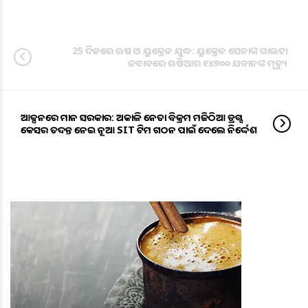
25 ଦିନରେ ଋଷ ଓ ୟୁକ୍ରେନ ଯୁଦ୍ଧ: ୟୁକ୍ରେନ ସେନାଙ୍କ ପାଲଟା
ଜବାବରେ ଋଷିଆର ୧୪୭୦୦ ଯବାନଙ୍କ ମୃତ୍ୟୁ
ଆକ୍ସନରେ ମାନ ସରକାର: ଅକାଳି ନେତା ବିକ୍ରମ ମଜିଠିଆ ଡ୍ରଗ୍ସ
କେସର ତଦନ୍ତ ନେଇ ନୂଆ SIT ଟିମ ଗଠନ ପାଇଁ ଦେଲେ ନିର୍ଦ୍ଦେଶ