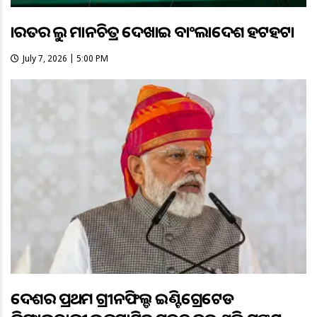
ଭାରତର ଭୁଲ ମାନଚିତ୍ର ଦେଖାଇ ବାଂଲାଦେଶ ହଟହଟା
July 7, 2026 | 5:00 PM
ଦେଶର ପ୍ରଥମ ଗ୍ରୀନଫିଲ୍ଡ ଇଣ୍ଟିଗ୍ରେଟେଡ