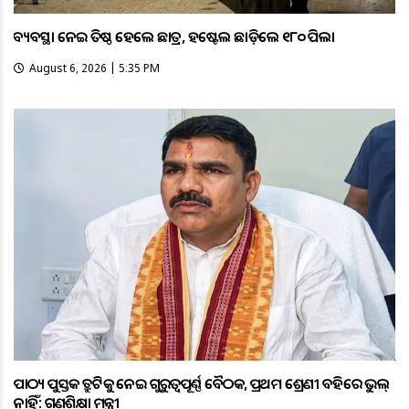
ଅବ୍ୟବସ୍ଥା ନେଇ ଅତିଷ୍ଠ ହେଲେ ଛାତ୍ର, ହଷ୍ଟେଲ ଛାଡ଼ିଲେ ୧୮୦ ପିଲା
August 6, 2026 | 5:35 PM
ପାଠ୍ୟ ପୁସ୍ତକ ତ୍ରୁଟିକୁ ନେଇ ଗୁରୁତ୍ବପୂର୍ଣ୍ଣ ବୈଠକ, ପ୍ରଥମ ଶ୍ରେଣୀ ବହିରେ ଭୁଲ୍
ନାହିଁ: ଗଣଶିକ୍ଷା ମନ୍ତ୍ରୀ