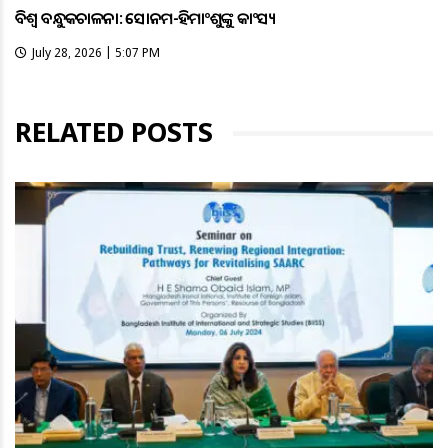
ବିଶ୍ବ ବନ୍ଧୁକଚାଳନା: ସୋନମ-ହିମାଂଶୁଙ୍କୁ କାଂସ୍ୟ
July 28, 2026 | 5:07 PM
RELATED POSTS