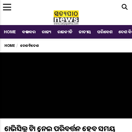
Me
HOME
ବଡ ଖବର
ରାଜ୍ୟ
ରାଜନୀତି
ଜାତୀୟ
ପରିବେଶ
ଦେଶ ବ
HOME
ଦେଶ ବିଦେଶ
କୋଭିସିଲ୍ଡ ଟିକାକୁ ନେଇ ପରିବର୍ତ୍ତନ ହେବ ସମୟ