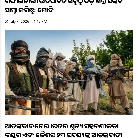
ରିଫାଇନାରୀ ଉଦଘାଟିତ ସବୁଠୁ ବଡ଼ ଶକ୍ତି ସଙ୍କଟ
ସାମ୍ନା କରିଛୁ: ମୋଦି
July 4, 2026 | 4:15 PM
ଆତଙ୍କବାଦ ନେଇ ଭାରତର ଶୂନ୍ୟ ସହନଶୀଳତା
ଲସ୍କର ଏବଂ ଜୈଶର ୨୩ ସଦସ୍ୟଙ୍କୁ ଆତଙ୍କବାଦୀ