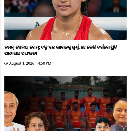
କମନ୍ ୱେଲଥ୍ ଗେମ୍ସ: ବକ୍ସିଂରେ ଭାରତକୁ ସ୍ବର୍ଣ୍ଣ, ୫୪ କେଜି ବର୍ଗରେ ପ୍ରିତି
ପାୱାରଙ୍କ ସଫଳତା
August 1, 2026 | 4:58 PM