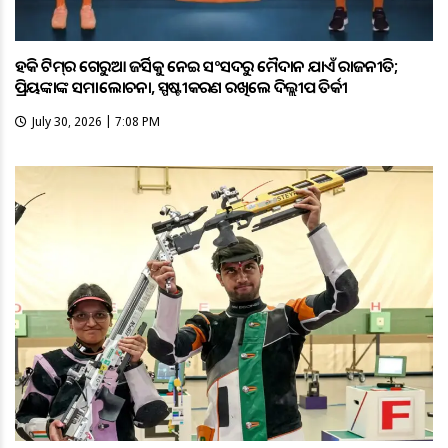
ହକି ଟିମ୍‌ର ଗେରୁଆ ଜର୍ସିକୁ ନେଇ ସଂସଦରୁ ମୈଦାନ ଯାଏଁ ରାଜନୀତି;
ପ୍ରିୟଙ୍କାଙ୍କ ସମାଲୋଚନା, ସ୍ପଷ୍ଟୀକରଣ ରଖିଲେ ଦିଲ୍ଲୀପ ତିର୍କୀ
July 30, 2026 | 7:08 PM