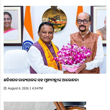
ଛତିଶଗଡ ରାଜ୍ୟପାଳଙ୍କ ସହ ମୁଖ୍ୟମନ୍ତ୍ରୀଙ୍କ ଆଲୋଚନା
August 6, 2026 | 4:34 PM