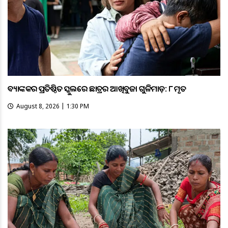
ବ୍ୟାଙ୍କକର ପ୍ରତିଷ୍ଠିତ ସ୍କୁଲରେ ଛାତ୍ରର ଆଖିବୁଜା ଗୁଳିମାଡ଼: ୮ ମୃତ
August 8, 2026 | 1:30 PM