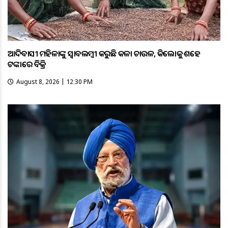
ଆଦିବାସୀ ମହିଳାଙ୍କୁ ସ୍ଵାବଲମ୍ଵୀ କରୁଛି କଳା ଚାଉଳ, କିଲୋକୁ ଶହେ
ଟଙ୍କାରେ ବିକ୍ରି
August 8, 2026 | 12:30 PM