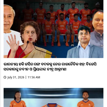
ଭାରତୀୟ ହକି ଜର୍ସିର ରଙ୍ଗ ବଦଳକୁ ନେଇ ରାଜନୈତିକ ଝଡ଼: ବିଜେପି
ସରକାରଙ୍କୁ ନବୀନ ଓ ପ୍ରିୟଙ୍କାଙ୍କ ତୀବ୍ର ଆକ୍ରମଣ
July 31, 2026 | 11:56 AM