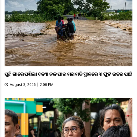
ପୁଣି ଗାଁରେ ପଶିଲା ବନ୍ୟା ଜଳ ଘାଇ ମରାମତି ସ୍ଥାନରେ ୩ ଫୁଟ ଉଚ୍ଚର ପାଣି
August 8, 2026 | 2:00 PM