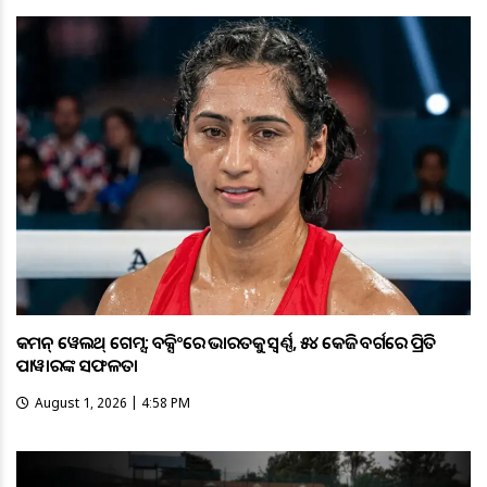
କମନ୍ ୱେଲଥ୍ ଗେମ୍ସ: ବକ୍ସିଂରେ ଭାରତକୁ ସ୍ବର୍ଣ୍ଣ, ୫୪ କେଜି ବର୍ଗରେ ପ୍ରିତି
ପାୱାରଙ୍କ ସଫଳତା
August 1, 2026 | 4:58 PM