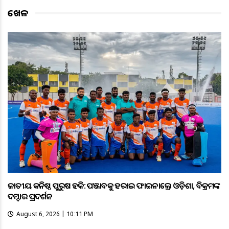
ଖେଳ
ଜାତୀୟ କନିଷ୍ଠ ପୁରୁଷ ହକି: ପଞ୍ଜାବକୁ ହରାଇ ଫାଇନାଲ୍ରେ ଓଡ଼ିଶା, ବିକ୍ରମଙ୍କ
ଦମ୍ଦାର ପ୍ରଦର୍ଶନ
August 6, 2026 | 10:11 PM