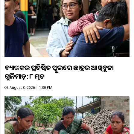
ବ୍ୟାଙ୍କକର ପ୍ରତିଷ୍ଠିତ ସ୍କୁଲରେ ଛାତ୍ରର ଆଖିବୁଜା
ଗୁଳିମାଡ଼: ୮ ମୃତ
August 8, 2026 | 1:30 PM