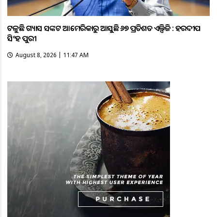
ଟଳୁଛି ଗ୍ୟାସ ସଙ୍କଟ ଆମେରିକାରୁ ଆସୁଛି ୬୭ ପ୍ରତିଶତ ଏଲ୍ପିଜି : ହରଦୀପ
ସିଂହ ପୁରୀ
August 8, 2026 | 11:47 AM