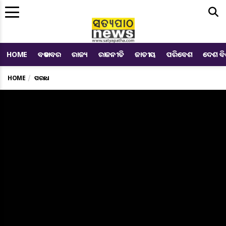
Me
HOME
ବଡ ଖବର
ରାଜ୍ୟ
ରାଜନୀତି
ଜାତୀୟ
ପରିବେଶ
ଦେଶ ବ
HOME
ଅପରାଧ