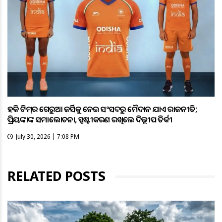
ହକି ଟିମ୍‌ର ଗେରୁଆ ଜର୍ସିକୁ ନେଇ ସଂସଦରୁ ମୈଦାନ ଯାଏଁ ରାଜନୀତି;
ପ୍ରିୟଙ୍କାଙ୍କ ସମାଲୋଚନା, ସ୍ପଷ୍ଟୀକରଣ ରଖିଲେ ଦିଲ୍ଲୀପ ତିର୍କୀ
July 30, 2026 | 7:08 PM
RELATED POSTS