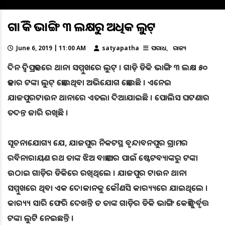
ଗାଡି ଡିକି ଭାଙ୍ଗି ୩ ଲକ୍ଷରୁ ଅଧିକ ଲୁଟ୍
June 6, 2019 | 11:00 AM
satyapatha
ଅପରାଧ
ରାଜ୍ୟ
ଦିନ ଦ୍ବିପ୍ରହରରେ ଥାନା ସମ୍ମୁଖରେ ଲୁଟ୍ । ଗାଡ଼ି ଡିକି ଭାଙ୍ଗି ୩ ଲକ୍ଷ ୫୦
ହଜାର ଟଙ୍କା ଲୁଟ୍ ହୋଇଥିବା ଅଭିଯୋଗ ହୋଇଛି । ଏନେଇ
ଯାଜପୁରଟାଉନ ଥାନାରେ ଏତଲା ଦିଆଯାଇଛି । ପୋଲିସ ଘଟଣାର
ତଦନ୍ତ ଜାରି ରଖିଛି ।
ସୂଚନାଯୋଗ୍ୟ ଯେ, ଯାଜପୁର ନିକଟସ୍ଥ ବୃନ୍ଦାବନପୁର ଗ୍ରାମର
ରବିନାରାୟଣ ରଥ ତାଙ୍କ ଝିଅ ବାହାଘର ପାଇଁ ଷ୍ଟେଟବ୍ୟାଙ୍କରୁ ଟଙ୍କା
ଉଠାଇ ଗାଡ଼ିର ଡିକିରେ ରଖିଥିଲେ । ଯାଜପୁର ଟାଉନ ଥାନା
ସମ୍ମୁଖରେ ଥିବା ଏକ ଦେ।କାନକୁ କୌଣସି କାର‌୍ୟ୍ୟରେ ଯାଇଥିଲେ ।
କାର‌୍ୟ୍ୟ ସାରି ଫେରି ଦେଖନ୍ତି ତ ତାଙ୍କ ଗାଡ଼ିର ଡିକି ଭାଙ୍ଗି କେହି ଦୁର୍ବୃତ୍ତ
ଟଙ୍କା ଲୁଟି ନେଇଛନ୍ତି ।