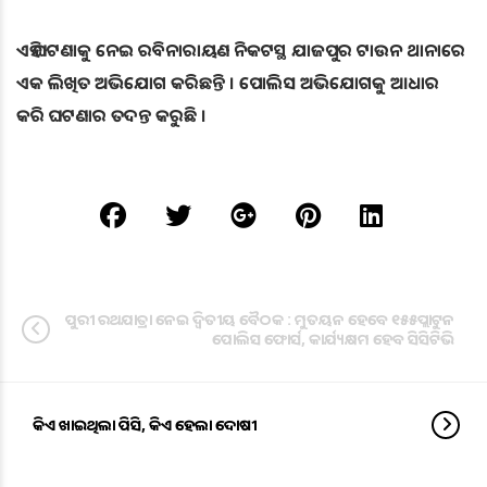
ଏହି ଘଟଣାକୁ ନେଇ ରବିନାରାୟଣ ନିକଟସ୍ଥ ଯାଜପୁର ଟାଉନ ଥାନାରେ
ଏକ ଲିଖିତ ଅଭିଯୋଗ କରିଛନ୍ତି । ପୋଲିସ ଅଭିଯୋଗକୁ ଆଧାର
କରି ଘଟଣାର ତଦନ୍ତ କରୁଛି ।
ପୁରୀ ରଥଯାତ୍ରା ନେଇ ଦ୍ବିତୀୟ ବୈଠକ : ମୁତୟନ ହେବେ ୧୫୫ପ୍ଲାଟୁନ
ପୋଲିସ ଫୋର୍ସ, କାର୍ଯ୍ୟକ୍ଷମ ହେବ ସିସିଟିଭି
କିଏ ଖାଇଥିଲା ପିସି, କିଏ ହେଲା ଦୋଷୀ