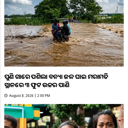
ପୁଣି ଗାଁରେ ପଶିଲା ବନ୍ୟା ଜଳ ଘାଇ ମରାମତି
ସ୍ଥାନରେ ୩ ଫୁଟ ଉଚ୍ଚର ପାଣି
August 8, 2026 | 2:00 PM