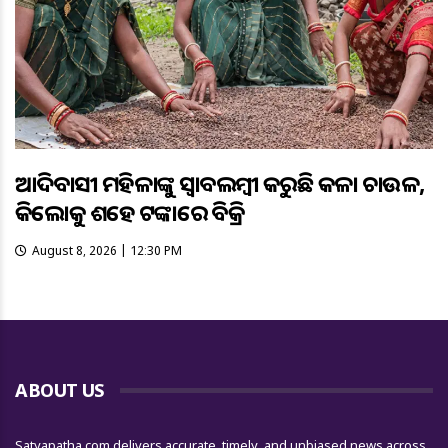
ଆଦିବାସୀ ମହିଳାଙ୍କୁ ସ୍ଵାବଲମ୍ଵୀ କରୁଛି କଳା ଚାଉଳ,
କିଲୋକୁ ଶହେ ଟଙ୍କାରେ ବିକ୍ରି
August 8, 2026 | 12:30 PM
ABOUT US
Satyapatha.com delivers accurate, timely, and unbiased news across