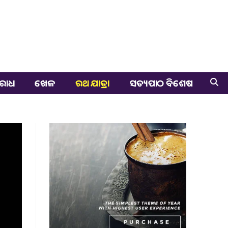
ରାଧ
ଖେଳ
ରଥ ଯାତ୍ରା
ସତ୍ୟପାଠ ବିଶେଷ