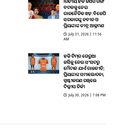
ଭାରତୀୟ ହକି ଜର୍ସିର ରଙ୍ଗ
ବଦଳକୁ ନେଇ
ରାଜନୈତିକ ଝଡ଼: ବିଜେପି
ସରକାରଙ୍କୁ ନବୀନ ଓ
ପ୍ରିୟଙ୍କାଙ୍କ ତୀବ୍ର ଆକ୍ରମଣ
July 31, 2026 | 11:56
AM
ହକି ଟିମ୍‌ର ଗେରୁଆ
ଜର୍ସିକୁ ନେଇ ସଂସଦରୁ
ମୈଦାନ ଯାଏଁ ରାଜନୀତି;
ପ୍ରିୟଙ୍କାଙ୍କ ସମାଲୋଚନା,
ସ୍ପଷ୍ଟୀକରଣ ରଖିଲେ
ଦିଲ୍ଲୀପ ତିର୍କୀ
July 30, 2026 | 7:08 PM