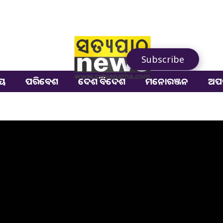
Subscribe
ୀୟ
ପରିବେଶ
ଦେଶ ବିଦେଶ
ମନୋରଞ୍ଜନ
ଅପ