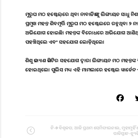
ମୁରୁଘ ମଠ ହଷ୍ଟେଲ୍‌‌ରେ ଥିବା ନାବାଳିକାଙ୍କୁ ଲିଙ୍ଗାୟତ ସାଧୁ 
ପ୍ରମୁଖ ମହନ୍ତ ଶିବମୂର୍ତ୍ତି ମୁରୁଘ ମଠ ହ‌ଷ୍ଟେଲରେ ରହୁଥିବା ୨ ନାବ
ଅଭିଯୋଗ ହୋଇଛି। ମହନ୍ତଙ୍କ ବିରୋଧରେ ଅଭିଯୋଗ ଆଣିଥିବ
ପହଞ୍ଚିଥିଲେ ଏବଂ ସହଯୋଗ ଲୋଡ଼ିଥିଲେ।
ଶିଶୁ କଲ୍ୟାଣ କମିଟିର ସହଯୋଗ ଦ୍ବାରା ଲିଙ୍ଗାୟନ ମଠ ମହନ୍ତ
ହୋଇଥିଲେ। ପୁଲିସ ମଧ୍ୟ ଏହି ମାମଲାରେ ହଷ୍ଟେଲ ୱାର୍ଡେନ ଏବଂ
ଟି-୨୦ ବିଶ୍ଵକପ; ଆଜି ପ୍ରଥମ ସେମିଫାଇନାଲ, ମୁହାମୁହି
ପାକିସ୍ତାନ-ନ୍ୟୁଜ