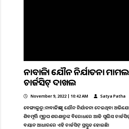
ନାବାଳିକା ଯୌନ ନିର୍ଯାତନା ମାମଲ
ଚାର୍ଜସିଟ୍‌ ଦାଖଲ
November 9, 2022 | 10:42 AM
Satya Patha
ବେଙ୍ଗାଲୁରୁ:ନାବାଳିକାଙ୍କୁ ଯୌନ ନିର୍ଯାତନା ଦେଇଥିବା ଅଭିଯୋଗ
ଶିବମୂର୍ତ୍ତି ମୁରୁଘ ଶରଣାରୁଙ୍କ ବିରୋଧରେ ଆଜି ପୁଲିସ ଚାର୍ଜସିଟ୍
ବୟାନ ଆଧାରରେ ଏହି ଚାର୍ଜସିଟ୍‌ ପ୍ରସ୍ତୁତ ହୋଇଛି।