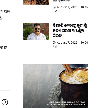
ଭାଙ୍ଗି ଚୁରମାର
August 7, 2026 | 10:15
ପ୍ରଦାୟର
PM
ଲି
ବିଜେପି ନେତାଙ୍କୁ ଛୁରୀ ଭୁସି
ହତ୍ୟା ଘଟଣା ୩ ଅଭିଯୁକ୍ତ
ଗିରଫ
August 7, 2026 | 10:00
 ଗିରଫ
PM