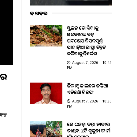
ବଡ ଖବର
ଭୂସ୍ଖଳନ ରୋକିବାକୁ
ସରକାରଙ୍କ ବଡ଼
ପଦକ୍ଷେପ ବିପଦପୂର୍ଣ୍ଣ
ପାହାଡ଼ିଆ ରାସ୍ତା ଚିହ୍ନଟ
କରିବାକୁ ନିର୍ଦ୍ଦେଶ
August 7, 2026 | 10:45
PM
ସର
ଭିଜିଲାନ୍ସ ଜାଲରେ ଜଙ୍କିଆ
ଏଡିଇଓ ଗିରଫ
August 7, 2026 | 10:30
PM
ହନ୍ତ
କ
ଗୋଠଛଡ଼ା ଦନ୍ତା ହାତୀର
ତାଣ୍ଡବ: 2ଟି କୁକୁଡ଼ା ଫାର୍ମ