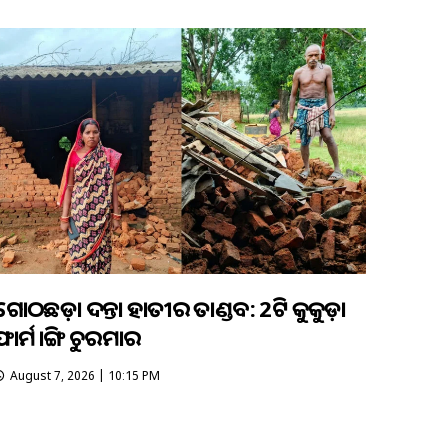
ଗୋଠଛଡ଼ା ଦନ୍ତା ହାତୀର ତାଣ୍ଡବ: 2ଟି କୁକୁଡ଼ା
ଫାର୍ମ ଭାଙ୍ଗି ଚୁରମାର
August 7, 2026 | 10:15 PM