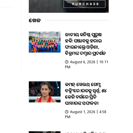
ଖେଳ
ଜାତୀୟ କନିଷ୍ଠ ପୁରୁଷ
ହକି: ପଞ୍ଜାବକୁ ହରାଇ
ଫାଇନାଲ୍ରେ ଓଡ଼ିଶା,
ବିକ୍ରମଙ୍କ ଦମ୍ଦାର ପ୍ରଦର୍ଶନ
August 6, 2026 | 10:11
PM
କମନ୍ ୱେଲଥ୍ ଗେମ୍ସ:
ବକ୍ସିଂରେ ଭାରତକୁ ସ୍ବର୍ଣ୍ଣ, ୫୪
କେଜି ବର୍ଗରେ ପ୍ରିତି
ପାୱାରଙ୍କ ସଫଳତା
August 1, 2026 | 4:58
PM