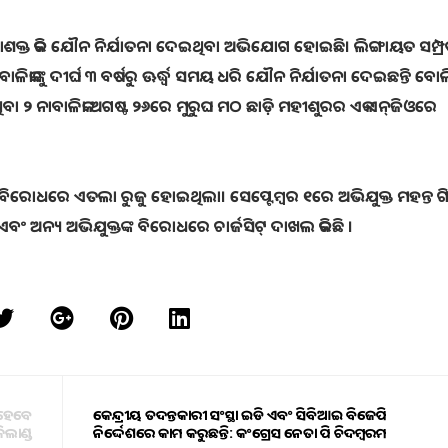
ନିଶାଶକ୍ତ ‌କରି ଯୌନ ନିର୍ଯାତନା ଦେଇଥିବା ଅଭିଯୋଗ ହୋଇଛି। ଲିଙ୍ଗାୟତ ସମ୍
ାଳିକାଙ୍କୁ ଦୀର୍ଘ ୩ ବର୍ଷରୁ ଊର୍ଦ୍ଧ୍ବ ସମୟ ଧରି ଯୌନ ନିର୍ଯାତନା ଦେଇଛନ୍ତି ବୋ
ା ୨ ନାବାଳିକା ଅଗଷ୍ଟ ୨୬ରେ ମୁରୁଘ ମଠ ଛାଡ଼ି ମହୀଶୁରର ଏକ ଏନ୍‌ଜିଓରେ
ଙ୍କ ବିରୋଧରେ ଏତଲା ରୁଜୁ ହୋଇଥିଲା। ସେପ୍ଟେମ୍ବର ୧ରେ ଅଭିଯୁକ୍ତ ମହନ୍ତ
 ଅନ୍ୟ ଅଭିଯୁକ୍ତଙ୍କ ବିରୋଧରେ ଚାର୍ଜସିଟ୍‌ ଦାଖଲ କରିଛି ।
ଁ ହେବେ
କେନ୍ଦ୍ରୀୟ ତଦନ୍ତକାରୀ ସଂସ୍ଥା ଇଡି ଏବଂ ସିବିଆଇ ବିଜେପି
ିଲାଣ୍ଡ
ନିର୍ଦ୍ଦେଶରେ କାମ କରୁଛନ୍ତି: କଂଗ୍ରେସ ‌ନେତା ପି ଚିଦମ୍ବରମ