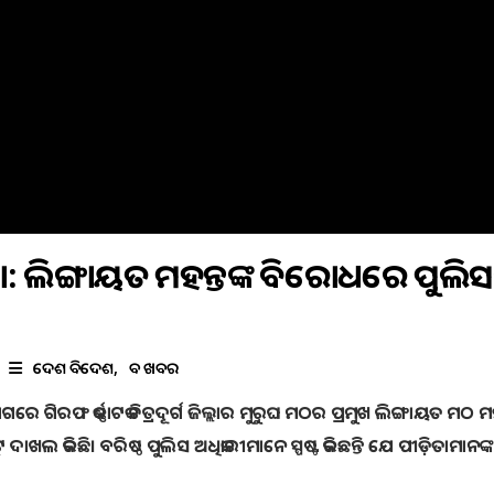
ା: ଲିଙ୍ଗାୟତ ମହନ୍ତଙ୍କ ବିରୋଧରେ ପୁଲି
ଦେଶ ବିଦେଶ
ବଡ ଖବର
ରେ ଗିରଫ କର୍ଣ୍ଣାଟକ ଚିତ୍ରଦୂର୍ଗ ଜିଲ୍ଲାର ମୁରୁଘ ମଠର ପ୍ରମୁଖ ଲିଙ୍ଗାୟତ ମଠ ମ
‌ ଦାଖଲ କରିଛି। ବରିଷ୍ଠ ପୁଲିସ ଅଧିକାରୀମାନେ ସ୍ପଷ୍ଟ କରିଛନ୍ତି ଯେ ପୀଡ଼ିତାମାନଙ୍