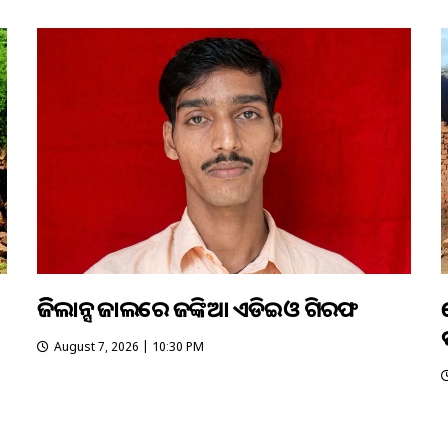
ଭିଜିଲାନ୍ସ ଜାଲରେ ଜଙ୍କିଆ ଏଡିଇଓ ଗିରଫ
August 7, 2026 | 10:30 PM