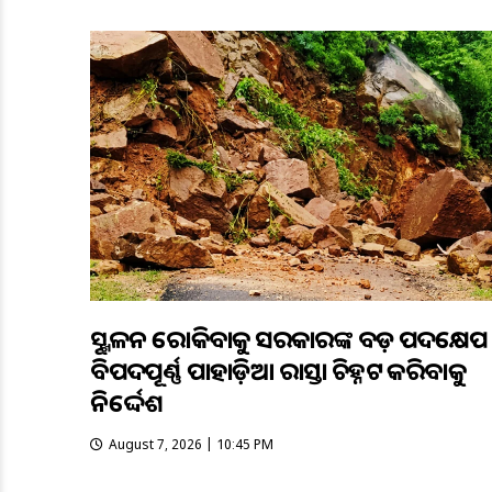
ଭୂସ୍ଖଳନ ରୋକିବାକୁ ସରକାରଙ୍କ ବଡ଼ ପଦକ୍ଷେପ
ବିପଦପୂର୍ଣ୍ଣ ପାହାଡ଼ିଆ ରାସ୍ତା ଚିହ୍ନଟ କରିବାକୁ
ନିର୍ଦ୍ଦେଶ
August 7, 2026 | 10:45 PM