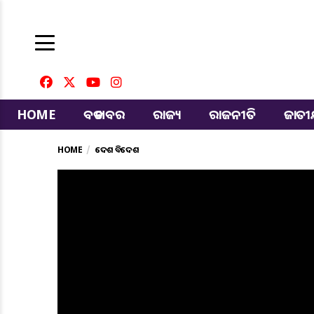
HOME
ବଡ ଖବର
ରାଜ୍ୟ
ରାଜନୀତି
ଜାତ
HOME
ଦେଶ ବିଦେଶ