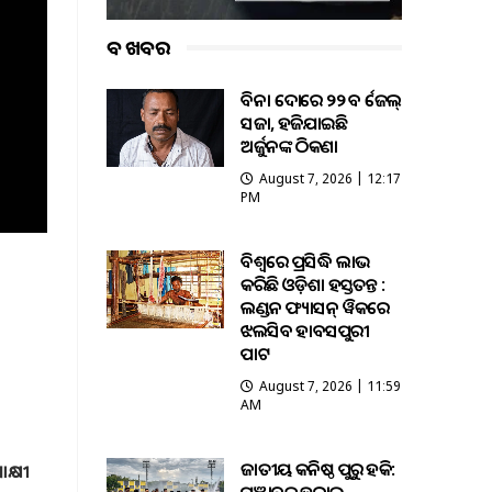
ବଡ ଖବର
ବିନା ଦୋଷରେ ୨୨ ବର୍ଷ ଜେଲ୍
ସଜା, ହଜିଯାଇଛି
ଅର୍ଜୁନଙ୍କ ଠିକଣା
August 7, 2026 | 12:17
PM
ବିଶ୍ୱରେ ପ୍ରସିଦ୍ଧି ଲାଭ
କରିଛି ଓଡ଼ିଶା ହସ୍ତତନ୍ତ :
ଲଣ୍ଡନ ଫ୍ୟାସନ୍ ୱିକରେ
ଝଲସିବ ହାବସପୁରୀ
ପାଟ
August 7, 2026 | 11:59
AM
ଜାତୀୟ କନିଷ୍ଠ ପୁରୁଷ ହକି:
କ୍ଷୀ