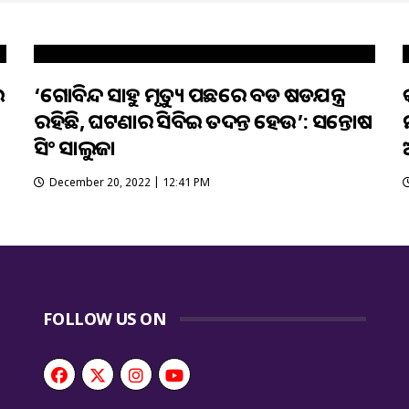
େ
‘ଗୋବିନ୍ଦ ସାହୁ ମୃତ୍ୟୁ ପଛରେ ବଡ ଷଡଯନ୍ତ୍ର
ରହିଛି, ଘଟଣାର ସିବିଆଇ ତଦନ୍ତ ହେଉ’: ସନ୍ତୋଷ
ସିଂ ସାଲୁଜା
December 20, 2022 | 12:41 PM
FOLLOW US ON