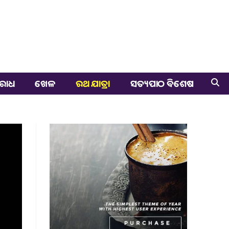
ରାଧ
ଖେଳ
ରଥ ଯାତ୍ରା
ସତ୍ୟପାଠ ବିଶେଷ