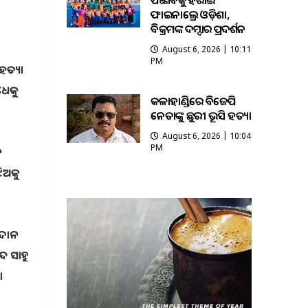
ପଞ୍ଜାବକୁ ହରାଇ
ଫାଇନାଲ୍ରେ ଓଡ଼ିଶା,
ବିକ୍ରମଙ୍କ ଦମ୍ଦାର ପ୍ରଦର୍ଶନ
August 6, 2026 | 10:11
PM
ହତ୍ୟା
ଧେକୁ
କଳାହାଣ୍ଡିରେ ବିଜେପି
ନେତାଙ୍କୁ ଛୁରୀ ଭୂସି ହତ୍ୟା
August 6, 2026 | 10:04
PM
ନ
ଝିଅକୁ
ରଦାନ
୍ଦ ସାହୁ
ା