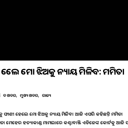
ୀ ହେଲେ ମୋ ଝିଅକୁ ନ୍ୟାୟ ମିଳିବ: ମମିତା
ବଡ ଖବର
ମୁଖ୍ୟ ଖବର
ରାଜ୍ୟ
ହୁକୁ ଫାଶୀ ହେଲେ ମୋ ଝିଅକୁ ନ୍ୟାୟ ମିଳିବ। ଆଜି ଏପରି କହିଛନ୍ତି ମମିତା
ା ମେହେର ହତ୍ୟାକାଣ୍ଡ ମାମଲାରେ କଣ୍ଟାବାଞ୍ଜି ଏଡିଜେଙ୍କ କୋର୍ଟକୁ ଆଜି ସା