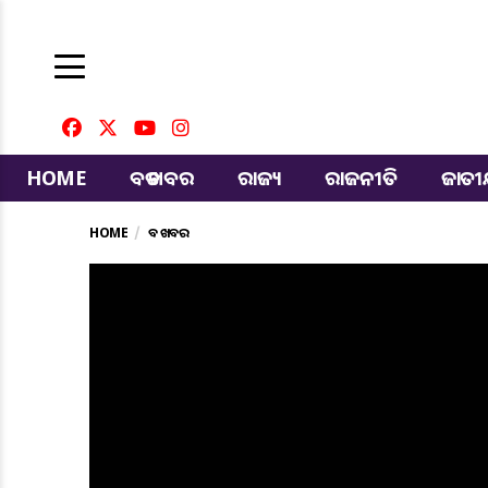
HOME
ବଡ ଖବର
ରାଜ୍ୟ
ରାଜନୀତି
ଜାତ
HOME
ବଡ ଖବର