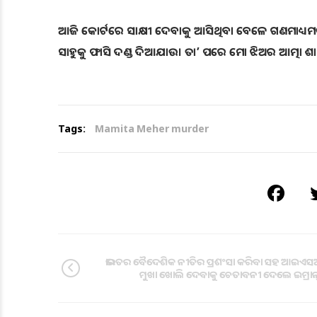
ଆଜି କୋର୍ଟରେ ସାକ୍ଷୀ ଦେବାକୁ ଆସିଥିବା ବେଳେ ଗଣମାଧ୍ୟମକ
ସାହୁକୁ ଫାସି ଦଣ୍ଡ ଦିଆଯାଉ। ତା’ ପରେ ମୋ ଝିଅର ଆତ୍ମା ଶାନ
Tags:
Mamita Meher murder
ଭାରତର ବୈଦେଶିକ ନୀତିର ପ୍ରଶଂସା କରିବା ସହ ଆଇ
ମୁଖା ଖୋଲି ଦେବାକୁ ଚେତାବନୀ ଦେଲେ ଇମ୍ରାନ୍