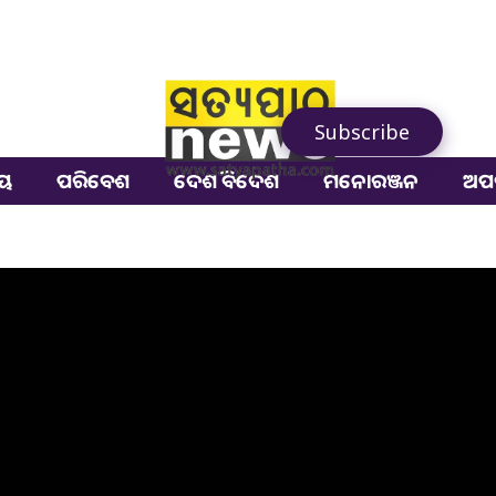
Subscribe
ୀୟ
ପରିବେଶ
ଦେଶ ବିଦେଶ
ମନୋରଞ୍ଜନ
ଅପ