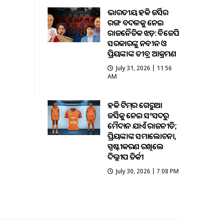
ଭାରତୀୟ ହକି ଜର୍ସିର
ରଙ୍ଗ ବଦଳକୁ ନେଇ
ରାଜନୈତିକ ଝଡ଼: ବିଜେପି
ସରକାରଙ୍କୁ ନବୀନ ଓ
ପ୍ରିୟଙ୍କାଙ୍କ ତୀବ୍ର ଆକ୍ରମଣ
July 31, 2026 | 11:56
AM
ହକି ଟିମ୍‌ର ଗେରୁଆ
ଜର୍ସିକୁ ନେଇ ସଂସଦରୁ
ମୈଦାନ ଯାଏଁ ରାଜନୀତି;
ପ୍ରିୟଙ୍କାଙ୍କ ସମାଲୋଚନା,
ସ୍ପଷ୍ଟୀକରଣ ରଖିଲେ
ଦିଲ୍ଲୀପ ତିର୍କୀ
July 30, 2026 | 7:08 PM