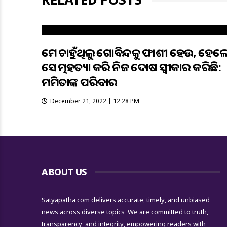
ଆମେ ଚାହୁଁଥିଲୁ ଗୋବିନ୍ଦକୁ ଫାଶୀ ହେଉ, ହେଲ
ସେ ଆତ୍ମହତ୍ୟା କରି ନିଜ ଦୋଷ ସ୍ୱୀକାର କରିଛି:
ମମିତାଙ୍କ ପରିବାର
December 21, 2022 | 12:28 PM
ABOUT US
Satyapatha.com delivers accurate, timely, and unbiased
news across diverse topics. We are committed to truth,
transparency, and integrity, empowering readers with