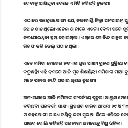
ଦେବାକୁ ଆସିଥିବା ବେଳେ ଏମିତି କହିଛନ୍ତି ତୁଳସୀ।
ଏଠାରେ ଉଲ୍ଲେଖଯୋଗ୍ୟ ଯେ, କଳାହାଣ୍ଡି ଜିଲ୍ଲା ସନସାଇନ୍ ସ
ହୋଇଯାଇଥିଲେ।ଏନେଇ ଥାନାରେ ଏତଲା ଦେବା ପରେ ପୁଲିସ୍ ମ
କରାଯାଇଥିବା ସ୍ପଷ୍ଟ ହୋଇଥିଲା। ଏଥିରେ ଗୋବିନ୍ଦ ସାହୁର 
ଗିରଫ କରି ଜେଲ୍‌ ପଠାଇଥିଲା।
ଏବେ ମମିତା ମେହେର ହତ୍ୟାକାଣ୍ଡର ସାକ୍ଷ୍ୟ ଗ୍ରହଣ ପ୍ରକ୍ରିୟା
କରୁଛନ୍ତି। ଏହି କ୍ରମରେ ଆଜି ମୃତ ଶିକ୍ଷୟିତ୍ରୀ ମମିତାଙ୍କ 
ମନେ ପକାଇ କାନ୍ଦି ପକାଇ ଥିଲେ ତୁଳସୀ।
ଅନ୍ୟପକ୍ଷରେ ଆଜି ମମିତାଙ୍କ ସଂପର୍କୀୟ ପୁତୁରା ଆୟୁଷ ମେହେର ମଧ୍
କରିଛନ୍ତି। ପରବର୍ତ୍ତୀ ସାକ୍ଷ୍ୟ ଗ୍ରହଣର ତାରିଖ ଆସନ୍ତା ୨୯ ଓ ୩୦ 
ଓ ସହଯୋଗୀ ରାଧେ ଚଣ୍ଡିକୁ କଡା ସୁରକ୍ଷା ଭିତରେ ଏଡିଜେ କ
ପାଇବ ବୋଲି କହିଛନ୍ତି ସରକାରୀ ଅମରେନ୍ଦ୍ର ମିଶ୍ର ଓକିଲ।