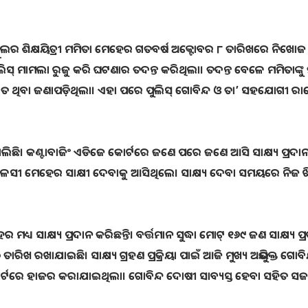
୍କୁଲର ଶିକ୍ଷୟିତ୍ରୀ ମମିତା ମେହେର ଗତବର୍ଷ ଅକ୍ଟୋବର ୮ ତାରିଖରେ ନିଖୋଜ
ାମଲା ରୁଜୁ କରି ଘଟଣାର ତଦନ୍ତ କରିଥିଲା। ତଦନ୍ତ ବେଳେ ମମିତାଙ୍କୁ 
ହାତ ଥିବା ଜଣାପଡ଼ିଥିଲା। ଏହା ପରେ ପୁଲିସ୍ ଗୋବିନ୍ଦ ଓ ତା’ ସହଯୋଗୀ ରା
 ଚାଲିଛି। କଣ୍ଟାବାଜିଂ ଏଡିଜେ କୋର୍ଟରେ ଜଣେ ପରେ ଜଣେ ଆସି ସାକ୍ଷ୍ୟ ପ୍ରଦା
ମାଆ ତୁଳସୀ ମେହେର ସାକ୍ଷୀ ଦେବାକୁ ଆସିଥିଲେ। ସାକ୍ଷ୍ୟ ଦେବା ସମୟରେ ନିଜ 
ୟ ସାକ୍ଷ୍ୟ ପ୍ରଦାନ କରିଛନ୍ତି। ବର୍ତ୍ତମାନ ସୁଦ୍ଧା ମୋଟ୍‌ ୧୬୯ ଜଣ ସାକ୍ଷ୍ୟ ପ୍
ତାରିଖ ରଖାଯାଇଛି। ସାକ୍ଷ୍ୟ ଗ୍ରହଣ ପ୍ରକ୍ରିୟା ପାଇଁ ଆଜି ମୁଖ୍ୟ ଅଭିଯୁକ୍ତ ଗୋବିନ
ୋର୍ଟରେ ହାଜର କରାଯାଇଥିଲା। ଗୋବିନ୍ଦ ଦୋଷୀ ସାବ୍ୟସ୍ତ ହେବା ସହିତ ସଜ