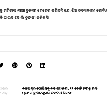
ୁ ମମିତାଙ୍କ ମାଆ ତୁଳସୀ ମେହେର କହିଛନ୍ତି ଯେ, ଝିଅ ହତ୍ୟାକାରୀ ଗୋବିନ୍
୍ତି ପାଇବ ବୋଲି ତୁଳସୀ କହିଛନ୍ତି।
ଏସଆଇର
ବାଲେଶ୍ଵର ପୋଲିସକୁ ବଡ ସଫଳତା; ୧୧ କୋଟି ଟଙ୍କାରୁ ଉର୍ଦ୍ଧ
 ଖାନ୍
ମୂଲ୍ୟର ବ୍ରାଉନ୍‌ସୁଗାର ଜବତ, ୬ ଗିରଫ