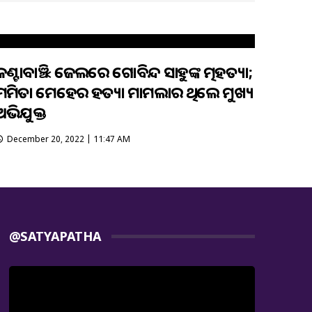
କଣ୍ଟାବାଞ୍ଝି ଜେଲରେ ଗୋବିନ୍ଦ ସାହୁଙ୍କ ଆତ୍ମହତ୍ୟା;
ମମିତା ମେହେର ହତ୍ୟା ମାମଲାର ଥିଲେ ମୁଖ୍ୟ
ଅଭିଯୁକ୍ତ
December 20, 2022 | 11:47 AM
@SATYAPATHA