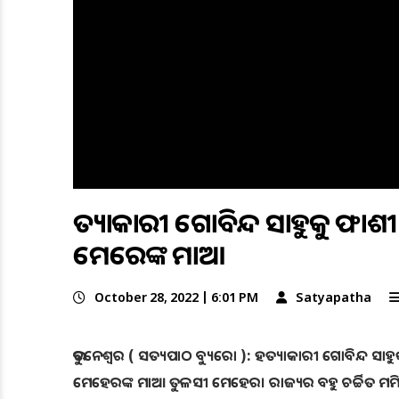
ହତ୍ୟାକାରୀ ଗୋବିନ୍ଦ ସାହୁକୁ ଫାଶ
ମେହେରଙ୍କ ମାଆ
October 28, 2022 | 6:01 PM
Satyapatha
ଭୁବନେଶ୍ୱର ( ସତ୍ୟପାଠ ବ୍ୟୁରୋ ): ହତ୍ୟାକାରୀ ଗୋବିନ୍ଦ ସା
ମେହେରଙ୍କ ମାଆ ତୁଳସୀ ମେହେର। ରାଜ୍ୟର ବହୁ ଚର୍ଚ୍ଚିତ ମମିତ