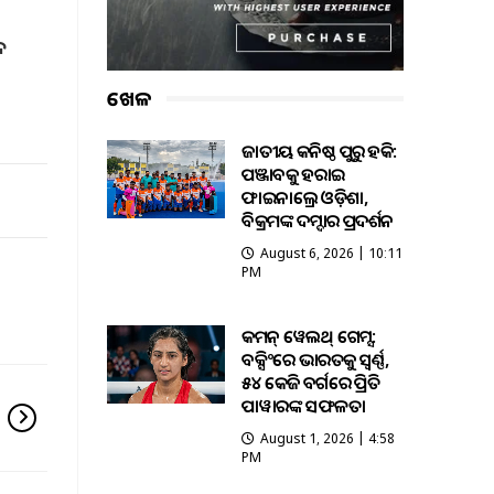
ଦ
ଖେଳ
ଜାତୀୟ କନିଷ୍ଠ ପୁରୁଷ ହକି:
ପଞ୍ଜାବକୁ ହରାଇ
ଫାଇନାଲ୍ରେ ଓଡ଼ିଶା,
ବିକ୍ରମଙ୍କ ଦମ୍ଦାର ପ୍ରଦର୍ଶନ
August 6, 2026 | 10:11
PM
କମନ୍ ୱେଲଥ୍ ଗେମ୍ସ:
ବକ୍ସିଂରେ ଭାରତକୁ ସ୍ବର୍ଣ୍ଣ,
୫୪ କେଜି ବର୍ଗରେ ପ୍ରିତି
ପାୱାରଙ୍କ ସଫଳତା
August 1, 2026 | 4:58
PM