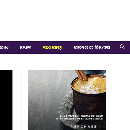
ରାଧ
ଖେଳ
ରଥ ଯାତ୍ରା
ସତ୍ୟପାଠ ବିଶେଷ