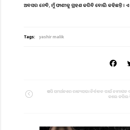
ଅବସର ନେବି, ମୁଁ ଫାଶୀକୁ ଗ୍ରହଣ କରିବି ବୋଲି କହିଛନ୍ତି ।
Tags:
yashir malik
ଏସପି ସମର୍ଥନରେ ରାଜ୍ୟସଭା ନିର୍ବାଚନ ପାଇଁ ନାମାଙ୍କନ
କଲେ କପିଲ 