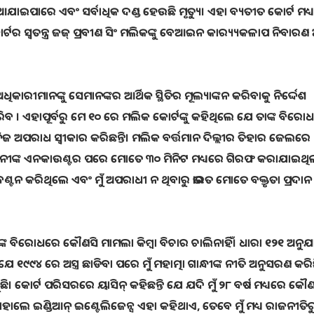
 ଦିଆଯାଇପାରେ ଏବଂ ସର୍ବାଧିକ ଦଣ୍ଡ ହେଉଛି ମୃତ୍ୟୁ। ଏହା ବ୍ୟତୀତ କୋର୍ଟ ମଧ୍
ସ୍ୱତନ୍ତ୍ର ଜଜ୍ ପ୍ରବୀଣ ସିଂ ମଲିକଙ୍କୁ ବେଆଇନ କାର‌୍ୟ୍ୟକଳାପ ନିବା
ୀମାନଙ୍କୁ ସେମାନଙ୍କର ଆର୍ଥିକ ସ୍ଥିତିର ମୂଲ୍ୟାଙ୍କନ କରିବାକୁ ନିର୍ଦ୍ଦେଶ
ବ । ଏହାପୂର୍ବରୁ ମେ ୧୦ ରେ ମଲିକ କୋର୍ଟଙ୍କୁ କହିଥିଲେ ଯେ ତାଙ୍କ ବିରୋ
େ ନିଜ ଅପରାଧ ସ୍ୱୀକାର କରିଛନ୍ତି। ମଲିକ ବର୍ତ୍ତମାନ ଦିଲ୍ଲୀର ତିହାର ଜେଲରେ
 ୱାନୀଙ୍କ ଏନକାଉଣ୍ଟର ପରେ ମୋତେ ୩୦ ମିନିଟ ମଧ୍ୟରେ ଗିରଫ କରାଯାଇଥି
୍ଟନ କରିଥିଲେ ଏବଂ ମୁଁ ଅପରାଧୀ ନ ଥିବାରୁ ଭାରତ ମୋତେ ବକ୍ତୃତା ପ୍ରଦାନ
କଙ୍କ ବିରୋଧରେ କୌଣସି ମାମଲା କିମ୍ବା ବିଚାର ଚାଲିନାହିଁ। ଧାରା ୧୨୧ ଅନୁ
ଯେ ୧୯୯୪ ରେ ଅସ୍ତ୍ର ଛାଡିବା ପରେ ମୁଁ ମହାତ୍ମା ଗାନ୍ଧୀଙ୍କ ନୀତି ଅନୁସରଣ କରି
ି। କୋର୍ଟ ପରିସରରେ ୟାସିନ୍ କହିଛନ୍ତି ଯେ ଯଦି ମୁଁ ୨୮ ବର୍ଷ ମଧ୍ୟରେ କୌଣ
ତାହାଲେ ଇଣ୍ଡିଆନ୍ ଇଣ୍ଟେଲିଜେନ୍ସ ଏହା କହିଥାଏ, ତେବେ ମୁଁ ମଧ୍ୟ ରାଜନୀତିର