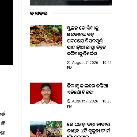
ବଡ ଖବର
ଭୂସ୍ଖଳନ ରୋକିବାକୁ
ସରକାରଙ୍କ ବଡ଼
ପଦକ୍ଷେପ ବିପଦପୂର୍ଣ୍ଣ
ପାହାଡ଼ିଆ ରାସ୍ତା ଚିହ୍ନଟ
କରିବାକୁ ନିର୍ଦ୍ଦେଶ
August 7, 2026 | 10:45
PM
ଭିଜିଲାନ୍ସ ଜାଲରେ ଜଙ୍କିଆ
ଏଡିଇଓ ଗିରଫ
August 7, 2026 | 10:30
PM
ର୍କ
ାବି
ଗୋଠଛଡ଼ା ଦନ୍ତା ହାତୀର
ତାଣ୍ଡବ: 2ଟି କୁକୁଡ଼ା ଫାର୍ମ
ୋଷୀ