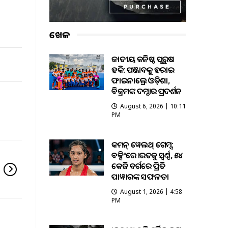
।
ଖେଳ
ଜାତୀୟ କନିଷ୍ଠ ପୁରୁଷ
ହକି: ପଞ୍ଜାବକୁ ହରାଇ
ଫାଇନାଲ୍ରେ ଓଡ଼ିଶା,
ବିକ୍ରମଙ୍କ ଦମ୍ଦାର ପ୍ରଦର୍ଶନ
August 6, 2026 | 10:11
PM
କମନ୍ ୱେଲଥ୍ ଗେମ୍ସ:
ବକ୍ସିଂରେ ଭାରତକୁ ସ୍ବର୍ଣ୍ଣ, ୫୪
କେଜି ବର୍ଗରେ ପ୍ରିତି
ପାୱାରଙ୍କ ସଫଳତା
August 1, 2026 | 4:58
PM