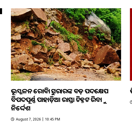
ଭୂସ୍ଖଳନ ରୋକିବାକୁ ସରକାରଙ୍କ ବଡ଼ ପଦକ୍ଷେପ
ବିପଦପୂର୍ଣ୍ଣ ପାହାଡ଼ିଆ ରାସ୍ତା ଚିହ୍ନଟ କରିବାକୁ
ନିର୍ଦ୍ଦେଶ
August 7, 2026 | 10:45 PM