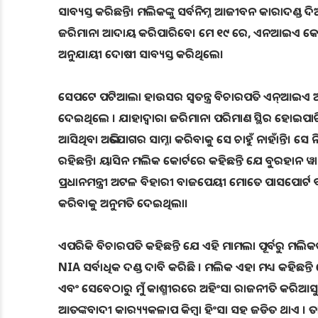
ସାବ୍ୟସ୍ତ କରିଛନ୍ତି। ମଲିକଙ୍କୁ ସର୍ବନିମ୍ନ ଆଜୀବନ କାରାଦଣ୍ଡ
ଜରିମାନା ଆଦାୟ କରିପାରିବେ। ମେ ୧୯ ରେ, ଏନଆଇଏ କୋର୍ଟର 
ଅନୁଯାୟୀ ଦୋଷୀ ସାବ୍ୟସ୍ତ କରିଥିଲେ।
ସେପଟେ ପଟିଆଲା ହାଉସର ସ୍ୱତନ୍ତ୍ର ବିଚାରପତି ଏନ୍ଆଇଏ ଅଧିକାର
ଦେଇଥିଲେ । ଯାହାଦ୍ୱାରା ଜରିମାନା ପରିମାଣ ସ୍ଥିର ହୋଇପାରି
ଆସିଥିବା ଅଭିଯୋଗର ସାମ୍ନା କରିବାକୁ ସେ ଚାହୁଁ ନାହାଁନ୍ତି। ସ
ରହିଛନ୍ତି। ୟାସିନ ମଲିକ କୋର୍ଟରେ କହିଛନ୍ତି ଯେ ବୁରହାନ
ପ୍ରଧାନମନ୍ତ୍ରୀ ଅଟଳ ବିହାରୀ ବାଜପେୟୀ ମୋତେ ପାସପୋର୍ଟ ବଣ
କରିବାକୁ ଅନୁମତି ଦେଇଥିଲା।
ଏପରିକି ବିଚାରପତି କହିଛନ୍ତି ଯେ ଏହି ମାମଲା ପୂର୍ବରୁ ମଲି
NIA ସର୍ବାଧିକ ଦଣ୍ଡ ଦାବି କରିଛି । ମଲିକ ଏହା ମଧ୍ୟ କହିଛନ୍ତି 
ଏବଂ ସେବେଠାରୁ ମୁଁ କାଶ୍ମୀରରେ ଅହିଂସା ରାଜନୀତି କରିଆସୁଛ
ଆତଙ୍କବାଦୀ କାର‌୍ୟ୍ୟକଳାପ କିମ୍ବା ହିଂସା ସହ ଜଡିତ ଥାଏ । 