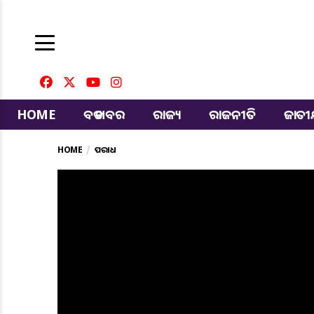
HOME
ବଡ ଖବର
ରାଜ୍ୟ
ରାଜନୀତି
ଜାତ
HOME
ଅପରାଧ