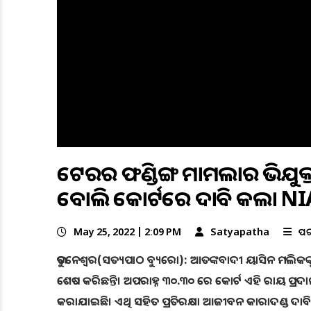
ଟେରର ଫଣ୍ଡିଙ୍ଗ ମାମଲାର ଅଭିଯୁକ୍
ବୋଲି କୋର୍ଟରେ ଦାବି କଲା NI
May 25, 2022 | 2:09 PM
Satyapatha
ଅପ
ଭୁବନେଶ୍ୱର(ସତ୍ୟପାଠ ବ୍ୟୁରୋ): ଆତଙ୍କବାଦୀ ୟାସିନ ମଲିକଙ୍
ଶେଷ କରିଛନ୍ତି। ଅପରାହ୍ନ ୩୦.୩୦ ରେ କୋର୍ଟ ଏହି ରାୟ ପ୍ରଦ
କରାଯାଇଛି। ଏଥି ସହିତ ପ୍ରତିରକ୍ଷା ଆଜୀବନ କାରାଦଣ୍ଡ ଦାବି କର