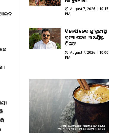
ଭାଙ୍ଗି ଚୁରମାର
ୟ
August 7, 2026 | 10:15
ରଣ ଆଇନ
PM
ବିଜେପି ନେତାଙ୍କୁ ଛୁରୀ ଭୁସି
ହତ୍ୟା ଘଟଣା ୩ ଅଭିଯୁକ୍ତ
ଗିରଫ
ଧରେ
August 7, 2026 | 10:00
PM
ଲା।
ଯାୟୀ
ଛି
ସି
ୁ