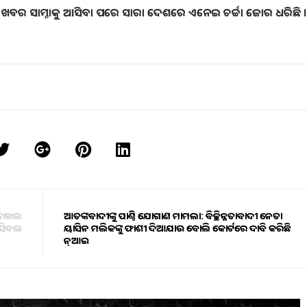
 ଏ ଖବର ସାମ୍ନାକୁ ଆସିବା ପରେ ସାରା ଦେଶରେ ଏନେଇ ଚର୍ଚ୍ଚା ଜୋର ଧରିଛି 
 ଦାଖଲ
ଆତଙ୍କବାଦୀଙ୍କୁ ପାଣ୍ଠି ଯୋଗାଣ ମାମଲା: ବିଚ୍ଛିନ୍ନତାବାଦୀ ନେତା
ସିବଲ
ୟାସିନ ମଲିକଙ୍କୁ ଫାଶୀ ଦିଆଯାଉ ବୋଲି କୋର୍ଟରେ ଦାବି କରିଛି
ଏନ୍‌ଆଇଏ