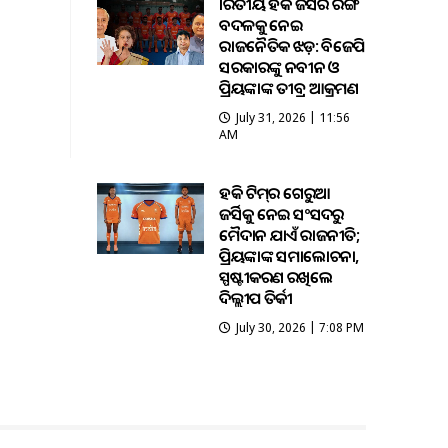
ଭାରତୀୟ ହକି ଜର୍ସିର ରଙ୍ଗ
ବଦଳକୁ ନେଇ
ରାଜନୈତିକ ଝଡ଼: ବିଜେପି
ସରକାରଙ୍କୁ ନବୀନ ଓ
ପ୍ରିୟଙ୍କାଙ୍କ ତୀବ୍ର ଆକ୍ରମଣ
July 31, 2026 | 11:56
AM
ହକି ଟିମ୍‌ର ଗେରୁଆ
ଜର୍ସିକୁ ନେଇ ସଂସଦରୁ
ମୈଦାନ ଯାଏଁ ରାଜନୀତି;
ପ୍ରିୟଙ୍କାଙ୍କ ସମାଲୋଚନା,
ସ୍ପଷ୍ଟୀକରଣ ରଖିଲେ
ଦିଲ୍ଲୀପ ତିର୍କୀ
July 30, 2026 | 7:08 PM