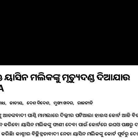
ତ ୟାସିନ ମଲିକଙ୍କୁ ମୃତ୍ୟୁଦଣ୍ଡ ଦିଆଯାଉ
A
ରାଧ
ଜାତୀୟ
ଦେଶ ବିଦେଶ
ମୁଖ୍ୟ ଖବର
ରାଜନୀତି
କୁ ଆତଙ୍କବାଦୀ ପାଣ୍ଠି ମାମଲାରେ ଦିଲ୍ଲୀର ପଟିଆଲା ହାଉସ କୋର୍ଟ ଆଜି ବିତ
ାନ କରିବେ। ୟାସିନ ମଲିକଙ୍କୁ ଫାଶୀ ଦେବା ପାଇଁ କୋର୍ଟରେ ଇଘଓ ପକ୍ଷରୁ ଦ
ିଛି। କାଶ୍ମୀର ବିଚ୍ଛିନ୍ନତାବାଦୀ ନେତା ୟାସିନ ମଲିକଙ୍କୁ କୋର୍ଟ ପୂର୍ବରୁ ଦ