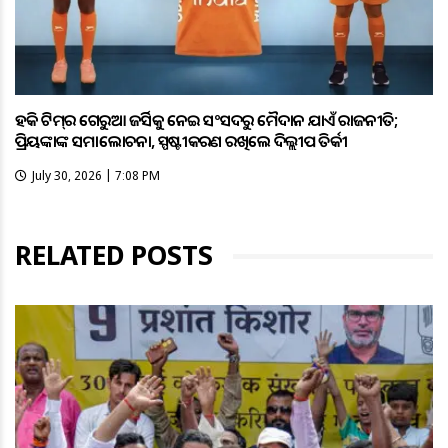
ହକି ଟିମ୍‌ର ଗେରୁଆ ଜର୍ସିକୁ ନେଇ ସଂସଦରୁ ମୈଦାନ ଯାଏଁ ରାଜନୀତି;
ପ୍ରିୟଙ୍କାଙ୍କ ସମାଲୋଚନା, ସ୍ପଷ୍ଟୀକରଣ ରଖିଲେ ଦିଲ୍ଲୀପ ତିର୍କୀ
July 30, 2026 | 7:08 PM
RELATED POSTS