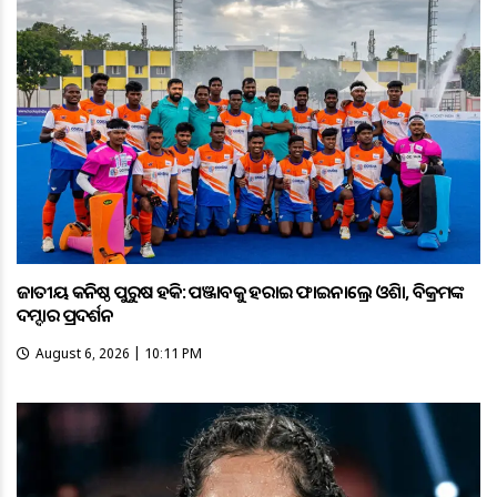
ଜାତୀୟ କନିଷ୍ଠ ପୁରୁଷ ହକି: ପଞ୍ଜାବକୁ ହରାଇ ଫାଇନାଲ୍ରେ ଓଡ଼ିଶା, ବିକ୍ରମଙ୍କ
ଦମ୍ଦାର ପ୍ରଦର୍ଶନ
August 6, 2026 | 10:11 PM