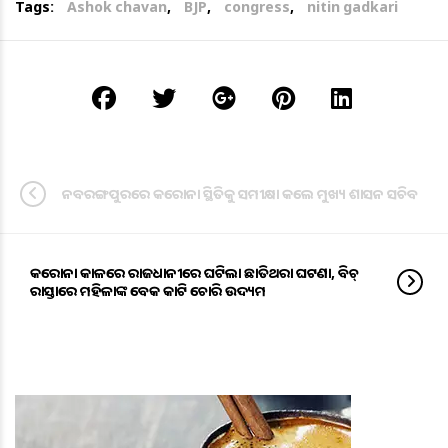
Tags:
Ashok chavan
,
BJP
,
congress
,
nitin gadkari
ନବରଙ୍ଗପୁରରେ କରୋନା ସ୍ଥିତିକୁ ସମୀକ୍ଷା କଲେ ମୁଖ୍ୟ ଶାସନ ସଚିବ
କରୋନା କାଳରେ ରାଜଧାନୀରେ ଘଟିଲା ଛାତିଥରା ଘଟଣା, ବିଚ୍
ରାସ୍ତାରେ ମହିଳାଙ୍କ ବେକ କାଟି ଚୋରି ଉଦ୍ୟମ