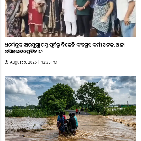
ଧର୍ମେନ୍ଦ୍ରଙ୍କ ଝାରସୁଗୁଡ଼ା ଗସ୍ତ ପୂର୍ବରୁ ବିଜେଡି-କଂଗ୍ରେସ କର୍ମୀ ଅଟକ, ଥାନା
ପରିସରରେ ପ୍ରତିବାଦ
August 9, 2026 | 12:35 PM