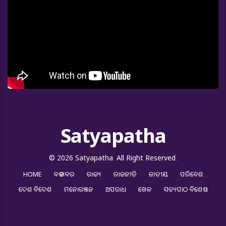
Satyapatha
© 2026 Satyapatha. All Right Reserved.
HOME
ବଡ ଖବର
ରାଜ୍ୟ
ରାଜନୀତି
ଜାତୀୟ
ପରିବେଶ
ଦେଶ ବିଦେଶ
ମନୋରଞ୍ଜନ
ଅପରାଧ
ଖେଳ
ସତ୍ୟପାଠ ବିଶେଷ