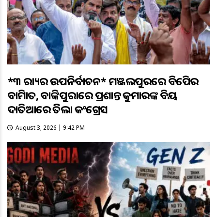
*୩ ରାଜ୍ୟର ଉପନିର୍ବାଚନ* ମଞ୍ଜଲପୁରରେ ବିଜେପିର
ବାଜିମାତ, ବାଙ୍କିପୁରାରେ ପ୍ରଶାନ୍ତ କୁମାରଙ୍କ ବିଜୟ
ଦାତିଆରେ ଜିତିଲା କଂଗ୍ରେସ
August 3, 2026 | 9:42 PM