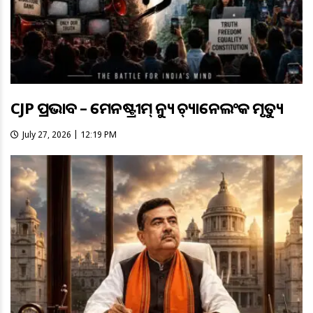
CJP ପ୍ରଭାବ – ମେନଷ୍ଟ୍ରୀମ୍ ନ୍ୟୁଜ୍ ଚ୍ୟାନେଲଂକ ମୃତ୍ୟୁ
July 27, 2026 | 12:19 PM