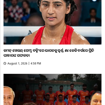
କମନ୍ ୱେଲଥ୍ ଗେମ୍ସ: ବକ୍ସିଂରେ ଭାରତକୁ ସ୍ବର୍ଣ୍ଣ, ୫୪ କେଜି ବର୍ଗରେ ପ୍ରିତି
ପାୱାରଙ୍କ ସଫଳତା
August 1, 2026 | 4:58 PM