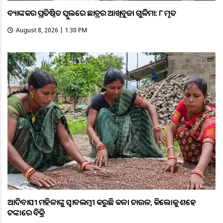
ବ୍ୟାଙ୍କକର ପ୍ରତିଷ୍ଠିତ ସ୍କୁଲରେ ଛାତ୍ରର ଆଖିବୁଜା ଗୁଳିମାଡ଼: ୮ ମୃତ
August 8, 2026 | 1:30 PM
ଆଦିବାସୀ ମହିଳାଙ୍କୁ ସ୍ଵାବଲମ୍ଵୀ କରୁଛି କଳା ଚାଉଳ, କିଲୋକୁ ଶହେ
ଟଙ୍କାରେ ବିକ୍ରି