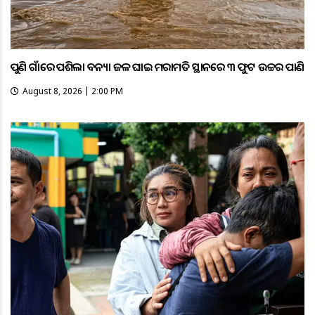
ପୁଣି ଗାଁରେ ପଶିଲା ବନ୍ୟା ଜଳ ଘାଇ ମରାମତି ସ୍ଥାନରେ ୩ ଫୁଟ ଉଚ୍ଚର ପାଣି
August 8, 2026 | 2:00 PM