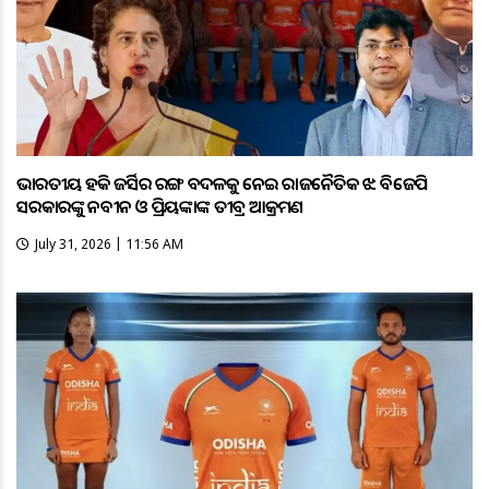
ଭାରତୀୟ ହକି ଜର୍ସିର ରଙ୍ଗ ବଦଳକୁ ନେଇ ରାଜନୈତିକ ଝଡ଼: ବିଜେପି
ସରକାରଙ୍କୁ ନବୀନ ଓ ପ୍ରିୟଙ୍କାଙ୍କ ତୀବ୍ର ଆକ୍ରମଣ
July 31, 2026 | 11:56 AM