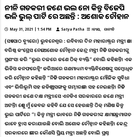
ନୀତିନ ଗଡକରୀ ଜଣେ ଭଲ ନେତା କିନ୍ତୁ ବିଜେପି
ଭଳି ଭୁଲ୍ ପାର୍ଟି ରେ ଅଛନ୍ତି : ଅଶୋକ ଚୌହାନ
May 31, 2021 | 1:54 PM
Satya Patha
ଜାତୀୟ
ରାଜନୀତି
(ସତ୍ୟପାଠ ବ୍ୟୁରୋ) ଭୁବନେଶ୍ୱର : ରବିବାର ଦିନ ମହାରାଷ୍ଟ୍ରର ମନ୍ତ୍ରୀ ତଥା
ବରିଷ୍ଠ କଂଗ୍ରେସ ନେତା ଅଶୋକ ଚୌହ୍ୱାନ କେନ୍ଦ୍ର ମନ୍ତ୍ରୀ ନିତିନ ଗଡକରୀଙ୍କୁ
ପ୍ରଶଂସା କରି “ଭୁଲ ଦଳରେ ଜଣେ ଠିକ୍ ବ୍ୟକ୍ତି” ବୋଲି କହିଛନ୍ତି। ଏକ
ଭିଡିଓ କନଫରେନ୍ସିଂ ଜରିଆରେ ଗଣମାଧ୍ୟମ ବ୍ୟକ୍ତିବିଶେଷଙ୍କୁ ସମ୍ବୋଧିତ
କରି ଚୌହ୍ୱାନ କହିଛନ୍ତି “ନିତିନ ଗଡକରୀ ମହାରାଷ୍ଟ୍ରର ମୌଳିକ ସୁବିଧା
ଏବଂ ଭିତ୍ତିଭୂମି ସହ ଜଡିତ ପ୍ରସଙ୍ଗକୁ ଗମ୍ଭୀରତାର ସହ ନେଇଛନ୍ତି। ନିତିନ
ଗଡକରୀ ଜଣେ ଦକ୍ଷ ମନ୍ତ୍ରୀ।ସେ ଏନଡିଏ ସରକାରରେ ଜଣେ ମନ୍ତ୍ରୀ
ଅଟନ୍ତି। ତେଣୁ ମୁଁ କେବଳ କହିବି ଯେ ସେ ହେଉଛନ୍ତି ଠିକ୍ ମଣିଷ କିନ୍ତୁ
ଭୁଲ ପାର୍ଟିରେ “। କିନ୍ତୁ ମନ୍ତ୍ରୀ ଭାବରେ ନିତିନ ଗଡକରୀଙ୍କ କ୍ଷମତା କ୍ରମାଗତ
ଭାବେ ହ୍ରାସ କରାଯାଉଛି ବୋଲି ଅଶୋକ ଚୌହ୍ୱାନ କହିଛନ୍ତି। କେନ୍ଦ୍ର
ସରକାରରେ ତାଙ୍କର କୌଣସି ପ୍ରିୟ ମନ୍ତ୍ରୀ ଅଛନ୍ତି ବୋଲି ପ୍ରଶ୍ନ