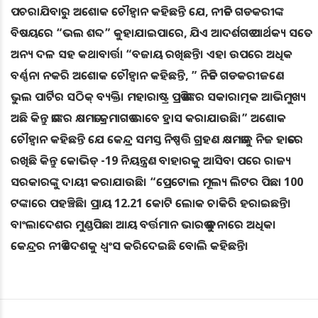
ପଚରାଯିବାରୁ ଅଶୋକ ଚୌହ୍ୱାନ କହିଛନ୍ତି ଯେ, ନୀତିନ ଗଡକରୀଙ୍କ
ବିଷୟରେ “ଭଲ ଶବ୍ଦ” କୁହାଯାଇପାରେ, ଯିଏ ଆଦର୍ଶଗତ ପାର୍ଥକ୍ୟ ସତେ
ଅନ୍ୟ ଦଳ ସହ କଥାବାର୍ତ୍ତା “ବଜାୟ ରଖିଛନ୍ତି। ଏହା ଉପରେ ଅଧିକ
ବର୍ଣ୍ଣନା ନକରି ଅଶୋକ ଚୌହ୍ୱାନ କହିଛନ୍ତି, ” ନିତିନ ଗଡକରୀଜଣେ
ଭୁଲ ପାର୍ଟିର ସଠିକ୍ ବ୍ୟକ୍ତି। ମହାରାଷ୍ଟ୍ର ପ୍ରତି ତାଙ୍କର ସକାରାତ୍ମକ ଆଭିମୁଖ୍ୟ
ଅଛି କିନ୍ତୁ ତାଙ୍କର କ୍ଷମତା କ୍ରମାଗତ ଭାବେ ହ୍ରାସ କରାଯାଉଛି।” ଅଶୋକ
ଚୌହ୍ୱାନ କହିଛନ୍ତି ଯେ କେନ୍ଦ୍ର ସମସ୍ତ ନିଷ୍ପତ୍ତି ଗ୍ରହଣ କ୍ଷମତାକୁ ନିଜ ହାତରେ
ରଖିଛି କିନ୍ତୁ କୋଭିଡ୍ -19 ନିୟନ୍ତ୍ରଣ ବାହାରକୁ ଆସିବା ପରେ ରାଜ୍ୟ
ସରକାରଙ୍କୁ ଦାୟୀ କରାଯାଉଛି। “ପ୍ରେଟୋଲ ମୂଲ୍ୟ ଲିଟର ପିଛା 100
ଟଙ୍କାରେ ପହଞ୍ଚିଛି। ପ୍ରାୟ 12.21 କୋଟି ଲୋକ ଚାକିରି ହରାଇଛନ୍ତି।
ବାଂଲାଦେଶର ମୁଣ୍ଡପିଛା ଆୟ ବର୍ତ୍ତମାନ ଭାରତ ତୁଳନାରେ ଅଧିକ।
କେନ୍ଦ୍ରର ନୀତି ଦେଶକୁ ଧ୍ୱଂସ କରିଦେଇଛି ବୋଲି କହିଛନ୍ତି।