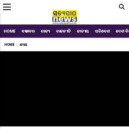
Me
HOME
ବଡ ଖବର
ରାଜ୍ୟ
ରାଜନୀତି
ଜାତୀୟ
ପରିବେଶ
ଦେଶ ବ
HOME
ଜାତୀୟ