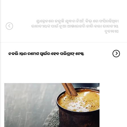
ୟୁକ୍ରେନରେ ଜଳୁଛି ଯୁଦ୍ଧର ନିଆଁ: କିଭ୍ ରେ ଫସିରହିଥିବା
ଭାରତୀୟଙ୍କ ପାଇଁ ନୂଆ ଆଡଭାଇଜରି ଜାରି କଲା ଭାରତୀୟ
ଦୂତାବାସ
ନକଲି ଡାକ୍ତର ରମେଶ ସ୍ୱାଇଁର ହେବ ପଲିଗ୍ରାଫ୍ ଟେଷ୍ଟ