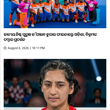
ଜାତୀୟ କନିଷ୍ଠ ପୁରୁଷ ହକି: ପଞ୍ଜାବକୁ ହରାଇ ଫାଇନାଲ୍ରେ ଓଡ଼ିଶା, ବିକ୍ରମଙ୍କ
ଦମ୍ଦାର ପ୍ରଦର୍ଶନ
August 6, 2026 | 10:11 PM