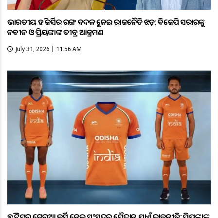
ଭାରତୀୟ ହକି ଜର୍ସିର ରଙ୍ଗ ବଦଳକୁ ନେଇ ରାଜନୈତିକ ଝଡ଼: ବିଜେପି ସରକାରଙ୍କୁ
ନବୀନ ଓ ପ୍ରିୟଙ୍କାଙ୍କ ତୀବ୍ର ଆକ୍ରମଣ
July 31, 2026 | 11:56 AM
ହକି ଟିମ୍‌ର ଗେରୁଆ ଜର୍ସିକୁ ନେଇ ସଂସଦରୁ ମୈଦାନ ଯାଏଁ ରାଜନୀତି; ପ୍ରିୟଙ୍କାଙ୍କ