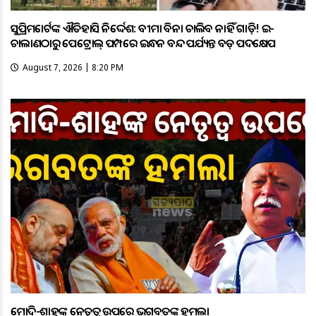
ସୁପ୍ରିମକୋର୍ଟଙ୍କ ଐତିହାସିକ ନିର୍ଦ୍ଦେଶ: ବୀମା ବିନା ଚାଲିବ ନାହିଁ ଗାଡ଼ି! ଇ-
ଚାଲାଣଠାରୁ ପେଟ୍ରୋଲ୍ ପମ୍ପରେ ଇନ୍ଧନ ବନ୍ଦ ପର୍ଯ୍ୟନ୍ତ ବଡ଼ ପଦକ୍ଷେପ
August 7, 2026 | 8:20 PM
ମୋଦି-ଶାହଙ୍କ ନେତୃତ୍ୱ ଉପରେ ଭଗବତଙ୍କ ହମଲା