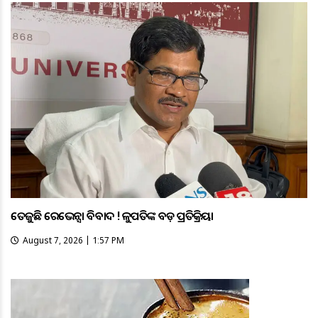
ତେଜୁଛି ରେଭେନ୍ସା ବିବାଦ ! କୁଳପତିଙ୍କ ବଡ଼ ପ୍ରତିକ୍ରିୟା
August 7, 2026 | 1:57 PM