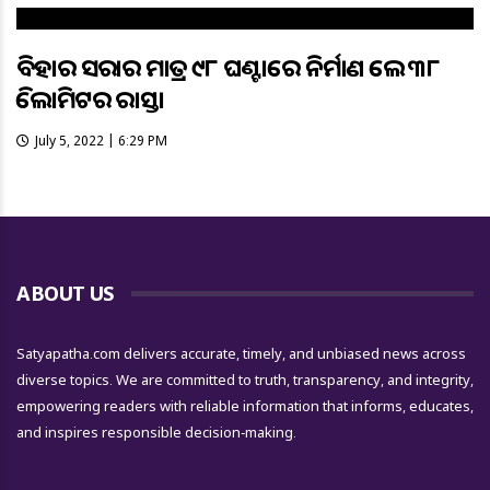
ବିହାର ସରକାର ମାତ୍ର ୯୮ ଘଣ୍ଟାରେ ନିର୍ମାଣ କଲେ ୩୮
କିଲୋମିଟର ରାସ୍ତା
July 5, 2022 | 6:29 PM
ABOUT US
Satyapatha.com delivers accurate, timely, and unbiased news across
diverse topics. We are committed to truth, transparency, and integrity,
empowering readers with reliable information that informs, educates,
and inspires responsible decision-making.