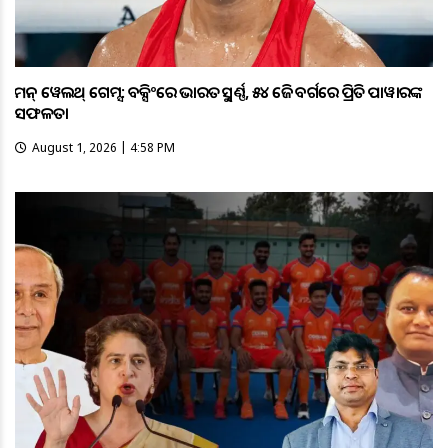
କମନ୍ ୱେଲଥ୍ ଗେମ୍ସ: ବକ୍ସିଂରେ ଭାରତକୁ ସ୍ବର୍ଣ୍ଣ, ୫୪ କେଜି ବର୍ଗରେ ପ୍ରିତି ପାୱାରଙ୍କ
ସଫଳତା
August 1, 2026 | 4:58 PM