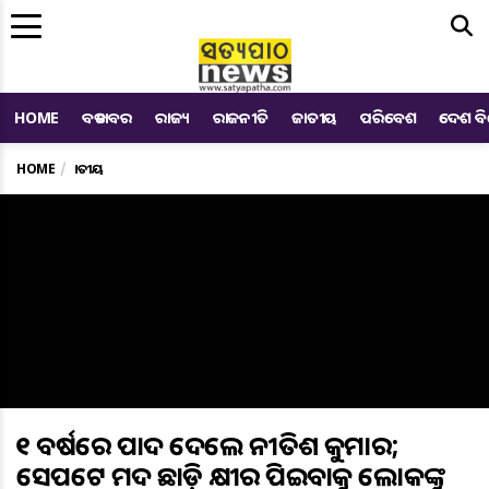
Me
HOME
ବଡ ଖବର
ରାଜ୍ୟ
ରାଜନୀତି
ଜାତୀୟ
ପରିବେଶ
ଦେଶ ବ
HOME
ଜାତୀୟ
୭୧ ବର୍ଷରେ ପାଦ ଦେଲେ ନୀତିଶ କୁମାର;
ସେପଟେ ମଦ ଛାଡ଼ି କ୍ଷୀର ପିଇବାକୁ ଲୋକଙ୍କୁ