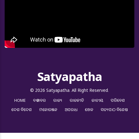
Satyapatha
© 2026 Satyapatha. All Right Reserved.
HOME
ବଡ ଖବର
ରାଜ୍ୟ
ରାଜନୀତି
ଜାତୀୟ
ପରିବେଶ
ଦେଶ ବିଦେଶ
ମନୋରଞ୍ଜନ
ଅପରାଧ
ଖେଳ
ସତ୍ୟପାଠ ବିଶେଷ