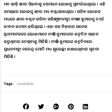
ମଦ ଛାଡ଼ି କ୍ଷୀର ପିଇବାକୁ ସେମାନେ ଲୋକଙ୍କୁ ପ୍ରବର୍ତ୍ତାଇଥିଲେ । ଏହି
ସମୟରେ ଲୋକଙ୍କୁ କ୍ଷୀର ମଧ୍ୟ ବଣ୍ଟାଯାଉଥିଲା । ଗରିବ ଲୋକଙ୍କ
ମଧ୍ୟରେ କ୍ଷୀର ବଣ୍ଟନ କରିବା ସହିତ ମୁଖ୍ୟମନ୍ତ୍ରୀ ନୀତୀଶ କୁମାରଙ୍କୁ ଦୀର୍ଘ
ଜୀବନ କାମନା କରିଥିଲେ । ଏହା ସହ ବିହାରର ଅନେକ
ସ୍ଥାନମାନଙ୍କରେ ଲୋକମାନେ ନୀତିଶ କୁମାରଙ୍କର ଜନ୍ମଦିନ ପାଳନ
କରୁଥିବାର ଦେଖିବାକୁ ମିଳିଛି । ନୀତିଶ କୁମାରଙ୍କ ଜନ୍ମଦିନରେ
ପ୍ରଧାନମନ୍ତ୍ରୀ ନରେନ୍ଦ୍ର ମୋଦି ମଧ୍ୟ ଶୁଭେଚ୍ଛା ଜଣାଇଥିବାର ସୂଚନା
ମିଳିଛି ।
Tags:
cmobihar