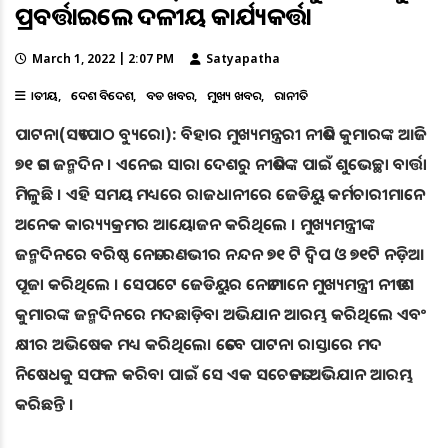
ପ୍ରବର୍ତ୍ତାଇଲେ ଦଳୀୟ କାର୍ଯ୍ୟକର୍ତ୍ତା
March 1, 2022 | 2:07 PM
Satyapatha
ଜାତୀୟ
ଦେଶ ବିଦେଶ
ବଡ ଖବର
ମୁଖ୍ୟ ଖବର
ରାଜନୀତି
ପାଟନା(ସତ୍ୟପାଠ ବ୍ୟୁରୋ): ବିହାର ମୁଖ୍ୟମନ୍ତ୍ରରୀ ନୀତିଶ କୁମାରଙ୍କ ଆଜି
୭୧ ତମ ଜନ୍ମଦିନ । ଏନେଇ ସାରା ଦେଶରୁ ନୀତିଶଙ୍କ ପାଇଁ ଶୁଭେଚ୍ଛା ବାର୍ତ୍ତା
ମିଳୁଛି । ଏହି ସମୟ ମଧ୍ୟରେ ରାଜଧାନୀରେ ଜେଡିୟୁ କର୍ମଚାରୀମାନେ
ଅନେକ କାର‌୍ୟ୍ୟକ୍ରମର ଆୟୋଜନ କରିଥିଲେ । ମୁଖ୍ୟମନ୍ତ୍ରୀଙ୍କ
ଜନ୍ମଦିନରେ ବରିଷ୍ଠ ନେତା ରଣଭୀର ନନ୍ଦନ ୭୧ ଟି ଦ୍ୱିପ ଓ ୭୧ଟି ନଡ଼ିଆ
ପୂଜା କରିଥିଲେ । ସେପଟେ ଜେଡିୟୁର ନେତାମାନେ ମୁଖ୍ୟମନ୍ତ୍ରୀ ନୀତୀଶ
କୁମାରଙ୍କ ଜନ୍ମଦିନରେ ମଦଛାଡ଼ିବା ଅଭିଯାନ ଆରମ୍ଭ କରିଥିଲେ ଏବଂ
କ୍ଷୀର ଅଭିଷେକ ମଧ୍ୟ କରିଥିଲେ। ତେବେ ପାଟନା ରାସ୍ତାରେ ମଦ
ନିଷେଧକୁ ସଫଳ କରିବା ପାଇଁ ସେ ଏକ ସଚେତନତା ଅଭିଯାନ ଆରମ୍ଭ
କରିଛନ୍ତି ।