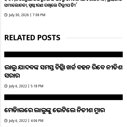
ସମାଲୋଚନା, ସ୍ପଷ୍ଟୀକରଣ ରଖିଲେ ଦିଲ୍ଲୀପ ତିର୍କୀ
July 30, 2026 | 7:08 PM
RELATED POSTS
ଲାଲୁ ଯାଦବଙ୍କ ସମସ୍ତ ଚିକିତ୍ସା ଖର୍ଚ୍ଚ ବହନ କରିବେ ନୀତିଶ
ସରକାର
July 6, 2022 | 5:18 PM
ମେଡିକାଲରେ ଲାଲୁଙ୍କୁ ଭେଟିଲେ ନିତୀଶ କୁମାର
July 6, 2022 | 4:06 PM