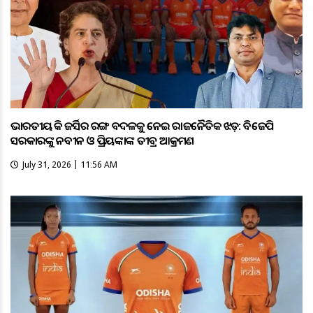
ଭାରତୀୟ ହକି ଜର୍ସିର ରଙ୍ଗ ବଦଳକୁ ନେଇ ରାଜନୈତିକ ଝଡ଼: ବିଜେପି
ସରକାରଙ୍କୁ ନବୀନ ଓ ପ୍ରିୟଙ୍କାଙ୍କ ତୀବ୍ର ଆକ୍ରମଣ
July 31, 2026 | 11:56 AM