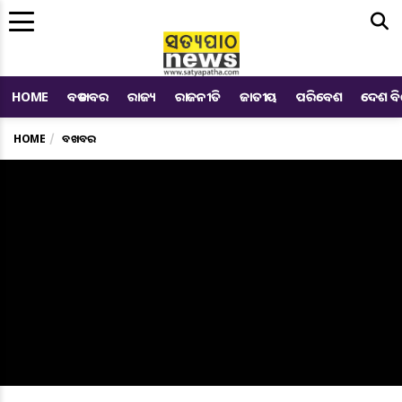
Me
HOME
ବଡ ଖବର
ରାଜ୍ୟ
ରାଜନୀତି
ଜାତୀୟ
ପରିବେଶ
ଦେଶ ବ
HOME
ବଡ ଖବର