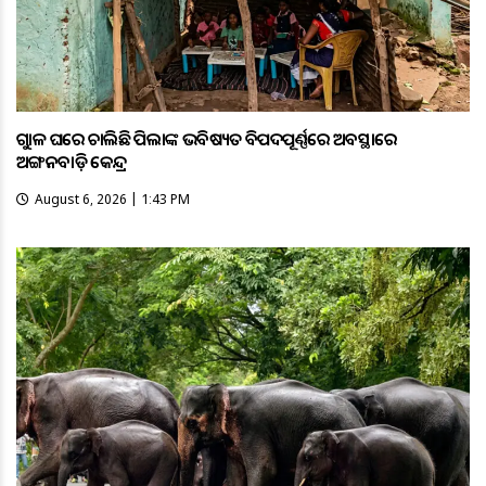
ଗୁହାଳ ଘରେ ଚାଲିଛି ପିଲାଙ୍କ ଭବିଷ୍ୟତ ବିପଦପୂର୍ଣ୍ଣରେ ଅବସ୍ଥାରେ
ଅଙ୍ଗନବାଡ଼ି କେନ୍ଦ୍ର
August 6, 2026 | 1:43 PM