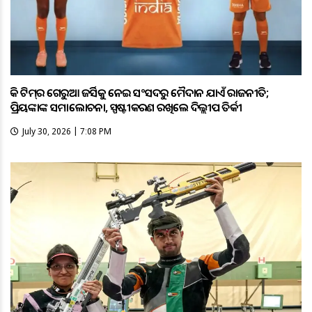
ହକି ଟିମ୍‌ର ଗେରୁଆ ଜର୍ସିକୁ ନେଇ ସଂସଦରୁ ମୈଦାନ ଯାଏଁ ରାଜନୀତି;
ପ୍ରିୟଙ୍କାଙ୍କ ସମାଲୋଚନା, ସ୍ପଷ୍ଟୀକରଣ ରଖିଲେ ଦିଲ୍ଲୀପ ତିର୍କୀ
July 30, 2026 | 7:08 PM