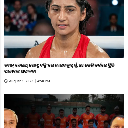
କମନ୍ ୱେଲଥ୍ ଗେମ୍ସ: ବକ୍ସିଂରେ ଭାରତକୁ ସ୍ବର୍ଣ୍ଣ, ୫୪ କେଜି ବର୍ଗରେ ପ୍ରିତି
ପାୱାରଙ୍କ ସଫଳତା
August 1, 2026 | 4:58 PM