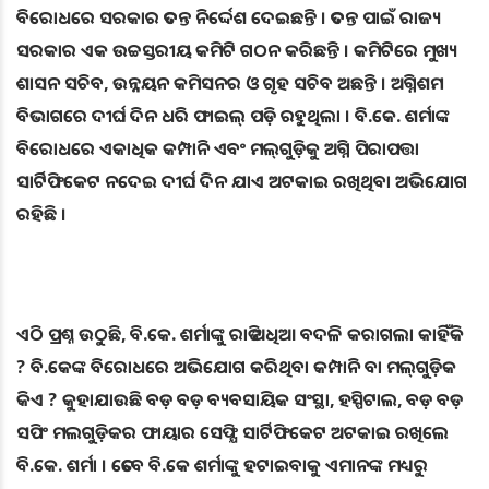
ବିରୋଧରେ ସରକାର ତଦନ୍ତ ନିର୍ଦ୍ଦେଶ ଦେଇଛନ୍ତି । ତଦନ୍ତ ପାଇଁ ରାଜ୍ୟ
ସରକାର ଏକ ଉଚ୍ଚସ୍ତରୀୟ କମିଟି ଗଠନ କରିଛନ୍ତି । କମିଟିରେ ମୁଖ୍ୟ
ଶାସନ ସଚିବ, ଉନ୍ନୟନ କମିସନର ଓ ଗୃହ ସଚିବ ଅଛନ୍ତି । ଅଗ୍ନିଶମ
ବିଭାଗରେ ଦୀର୍ଘ ଦିନ ଧରି ଫାଇଲ୍‌ ପଡ଼ି ରହୁଥିଲା । ବି.କେ. ଶର୍ମାଙ୍କ
ବିରୋଧରେ ଏକାଧିକ କମ୍ପାନି ଏବଂ ମଲ୍‌ଗୁଡ଼ିକୁ ଅଗ୍ନି ପିରାପତ୍ତା
ସାର୍ଟିଫିକେଟ ନଦେଇ ଦୀର୍ଘ ଦିନ ଯାଏ ଅଟକାଇ ରଖିଥିବା ଅଭିଯୋଗ
ରହିଛି ।
ଏଠି ପ୍ରଶ୍ନ ଉଠୁଛି, ବି.କେ. ଶର୍ମାଙ୍କୁ ରାତି ଅଧିଆ ବଦଳି କରାଗଲା କାହିଁକି
? ବି.କେଙ୍କ ବିରୋଧରେ ଅଭିଯୋଗ କରିଥିବା କମ୍ପାନି ବା ମଲ୍‌ଗୁଡ଼ିକ
କିଏ ? କୁହାଯାଉଛି ବଡ଼ ବଡ଼ ବ୍ୟବସାୟିକ ସଂସ୍ଥା, ହସ୍ପିଟାଲ, ବଡ଼ ବଡ଼
ସପିଂ ମଲଗୁଡ଼ିକର ଫାୟାର ସେଫ୍ଯି ସାର୍ଟିଫିକେଟ ଅଟକାଇ ରଖିଲେ
ବି.କେ. ଶର୍ମା । ତେବେ ବି.କେ ଶର୍ମାଙ୍କୁ ହଟାଇବାକୁ ଏମାନଙ୍କ ମଧ୍ୟରୁ