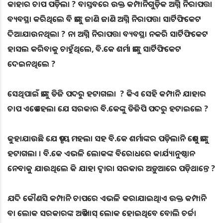
କାହାର ଚାପ ପଡ଼ିଲା ? ବାସ୍ତବରେ ଉକ୍ତ କମ୍ପାନିଗୁଡ଼ିକ ଅଗ୍ନି ନିରାପତ୍ତା
ବ୍ୟବସ୍ଥା କରିଥିଲେ ବି ତାଙ୍କୁ ଜାଣି ଜାଣି ଅଗ୍ନି ନିରାପତ୍ତା ସାର୍ଟିଫିକେଟ
ଦିଆଯାଉନଥିଲା ? ନା ଅଗ୍ନି ନିରାପତ୍ତା ବ୍ୟବସ୍ଥା ନକରି ସାର୍ଟିଫିକେଟ
ହାସଲ କରିବାକୁ ଚାହୁଁଥିଲେ, ବି.କେ ଶର୍ମା ତାଙ୍କୁ ସାର୍ଟିଫିକେଟ
ଦେଇନଥିଲେ ?
ସେଥିପାଇଁ ତାଙ୍କୁ ଡିଜି ପଦରୁ ହଟାଗଲା ? କିଏ ସେହି କମ୍ପାନି ଯାହାର
ଚାପ ଏତେ ହେଲା ଯେ ସରକାର ବି.କେଙ୍କୁ ଡିଜିପି ପଦରୁ ହଟାଇଲେ ?
କୁହାଯାଉଛି ଯେ ତୃତୀୟ ମହଲା ସହ ବି.କେ ଶର୍ମାଙ୍କର ପଡ଼ିଲାନି ତେଣୁ ତାଙ୍କୁ
ହଟାଗଲା । ବି.କେ ଏଭଳି ଲୋକଙ୍କ ବିରୋଧରେ କାର୍ଯ୍ୟାନୁଷ୍ଠାନ
ନେବାକୁ ଯାଉଥିଲେ କି ଯାହା ଦ୍ବାରା ସରକାର ଅଡ଼ୁଆରେ ପଡ଼ିଥାନ୍ତେ ?
ଯଦି କୌଣସି କମ୍ପାନି ଚାପରେ ଏଭଳି କରାଯାଇଥିାଏ ଉକ୍ତ କମ୍ପାନି
ବା ଲୋକ ସରକାରଙ୍କ ଅତି ଖାସ୍ ଲୋକ ହୋଇଥିବେ ବୋଲି ଚର୍ଚ୍ଚା