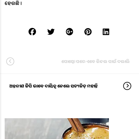
ହେଉଛି ।
ପୋସ୍କୋ ପରେ ଏବେ ଜିନ୍ଦଲ ପାଇଁ ଦଲାଲି
ଅନ୍ତରୀଣ ଡିଜିପି ଭାବେ ଦାୟିତ୍ବ ନେଲେ ସତ୍ୟଜିତ୍ ମହାନ୍ତି