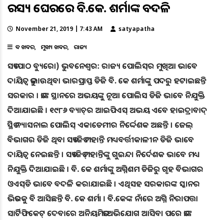
ରହସ୍ୟ ଘେରରେ ବି.କେ. ଶର୍ମାଙ୍କ ବଦଳି
November 21, 2019 | 7:43 AM
satyapatha
ବଡ ଖବର
ମୁଖ୍ୟ ଖବର
ରାଜ୍ୟ
ସତ୍ୟପାଠ ବ୍ୟୁରୋ) ଭୁବନେଶ୍ବର: ରାଜ୍ୟ ପୋଲିସ୍‌ର ମୁଖିଆ ଭାବେ
ଦାୟିତ୍ବ ତୁଲାଉଥିବା ଭାରପ୍ରାପ୍ତ ଡିଜି ବି. କେ ଶର୍ମାଙ୍କୁ ପଦରୁ ହଟାଇଛନ୍ତି
ସରକାର । ତାଙ୍କ ସ୍ଥାନରେ ଅଭୟଙ୍କୁ ନୂଆ ପୋଲିସ ଡିଜି ଭାବେ ନିଯୁକ୍ତି
ଦିଆଯାଇଛି । ୧୯୮୬ ବ୍ୟାଚ୍‌ର ଆଇପିଏସ୍‌ ଅଭୟ ଏବେ ହାଇଦ୍ରାବାଦ୍‌
ସ୍ଥିତ ନ୍ୟାସନାଲ ପୋଲିସ୍‌ ଏକାଡେମୀର ନିର୍ଦ୍ଦେଶକ ଅଛନ୍ତି । ଜେଲ୍‌
ବିଭାଗର ଡିଜି ଥିବା ସତ୍ୟଜିତ ମହାନ୍ତି ମଧ୍ୟବର୍ତ୍ତୀକାଳୀନ ଡିଜି ଭାବେ
ଦାୟିତ୍ବ ନେଇଛନ୍ତି । ସତ୍ୟଜିତ୍‌ ମହାନ୍ତିଙ୍କୁ ଗୁଇନ୍ଦା ନିର୍ଦେଶକ ଭାବେ ମଧ୍ୟ
ନିଯୁକ୍ତି ଦିଆଯାଇଛି । ବି. କେ ଶର୍ମାଙ୍କୁ ଅଗ୍ନିଶମ ଡିଜିରୁ ଗୃହ ବିଭାଗର
ଓଏସ୍‌ଡି ଭାବେ ବଦଳି କରାଯାଇଛି । ଏଥିସହ ସରକାରଙ୍କ ସ୍କାନର
ଭିତରକୁ ବି ଆସିଛନ୍ତି ବି. କେ ଶର୍ମା । ବି.କେଙ୍କ ନାଁରେ ଅଗ୍ନି ନିରାପତ୍ତା
ସାର୍ଟିଫିକେଟ୍‌ ଦେବାରେ ଅନିୟମିତତା ଅଭିଯୋଗ ଆସିବା ପରେ ତାଙ୍କ