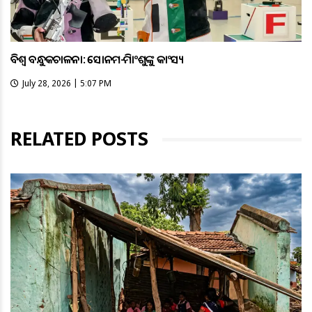
ବିଶ୍ବ ବନ୍ଧୁକଚାଳନା: ସୋନମ-ହିମାଂଶୁଙ୍କୁ କାଂସ୍ୟ
July 28, 2026 | 5:07 PM
RELATED POSTS