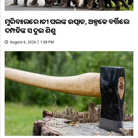
ମୁରିବାହାଲରେ ହାତୀ ପଲଙ୍କ ଉତ୍ପାତ, ଅଳ୍ପକେ ବର୍ତ୍ତିଲେ
ଦମ୍ପତିଙ୍କ ସହ ଦୁଇ ଶିଶୁ
August 6, 2026 | 1:08 PM