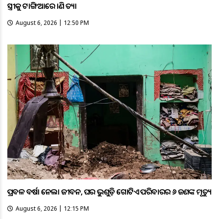
ସ୍ତ୍ରୀକୁ ଟାଙ୍ଗିଆରେ ହାଣି ହତ୍ୟା
August 6, 2026 | 12:50 PM
ପ୍ରବଳ ବର୍ଷା ନେଲା ଜୀବନ, ଘର ଭୁଶୁଡ଼ି ଗୋଟିଏ ପରିବାରର ୬ ଜଣଙ୍କ ମୃତ୍ୟୁ
August 6, 2026 | 12:15 PM