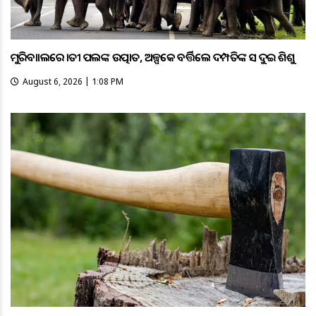
ମୁରିବାହାଲରେ ହାତୀ ପଲଙ୍କ ଉତ୍ପାତ, ଅଳ୍ପକେ ବର୍ତ୍ତିଲେ ଦମ୍ପତିଙ୍କ ସହ ଦୁଇ ଶିଶୁ
August 6, 2026 | 1:08 PM