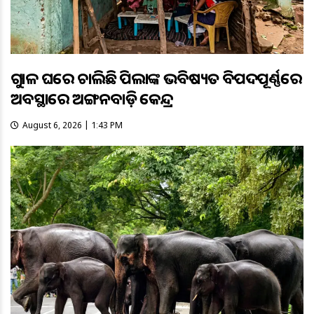
ଗୁହାଳ ଘରେ ଚାଲିଛି ପିଲାଙ୍କ ଭବିଷ୍ୟତ ବିପଦପୂର୍ଣ୍ଣରେ
ଅବସ୍ଥାରେ ଅଙ୍ଗନବାଡ଼ି କେନ୍ଦ୍ର
August 6, 2026 | 1:43 PM